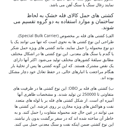
نمایند زغال سنگ یا سنگ آهن می باشد.
کشتی های حمل کالای فله خشک به لحاظ
ساختمان و موارد استفاده به دو گروه تقسیم می
شوند.
الف) کشتی های فله بر مخصوص (Special Bulk Carrier).
طراحی این نوع کشتی ها به نحوی است که تنها می توانند یک یا
دو نوع محموله را حمل نمایند. مانند کشتی های ویژه حمل شکر
یا گندم یا سنگ های معدنی. این نوع کشتی ها در اشکال مختلف
مطابق سیلقۀ کشورهای مختلف تولید می‌شود. اکثر آنها دارای
یک نقص مشترک هستند. که این گونه کشتی ها پس از تخلیۀ بار
هنگام مراجعت با انبارهای خالی. در حفظ تعادل خود دچار مشکل
بوده اند.
ب) کشتی های فله بر OBO: این نوع کشتی ها در ظرفیت های
متفاوتی تا 250000 تن تولید شدند. و مشخصات ظاهری آنها
آمیزه ای است. از شکل کشتی های فله بر با لوله های متعدد
نفت و هواکش های ویژه مخازن بر روی عرشه. این کشتی ها
می توانند در عین حال چند محموله متفاوت را حمل کنند. و به
خاطر آن ساخته شده اند که در سفر برگشت بدون بار نباشند.
این نوع کشتی ضمن اینکه نفت و سنگ معدنی حمل می کنند.