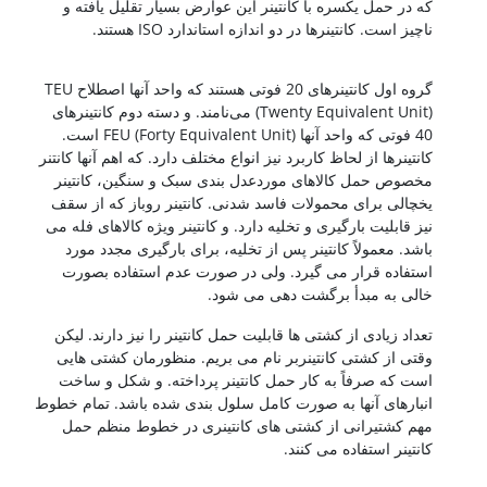
که در حمل یکسره با کانتینر این عوارض بسیار تقلیل یافته و
ناچیز است. کانتینرها در دو اندازه استاندارد ISO هستند.
کشتی سازی
کشتی سازی
گروه اول کانتینرهای 20 فوتی هستند که واحد آنها اصطلاح TEU
(Twenty Equivalent Unit) می‌نامند. و دسته دوم کانتینرهای
40 فوتی که واحد آنها FEU (Forty Equivalent Unit) است.
کانتینرها از لحاظ کاربرد نیز انواع مختلف دارد. که اهم آنها کانتنر
مخصوص حمل کالاهای موردعدل بندی سبک و سنگین، کانتینر
یخچالی برای محمولات فاسد شدنی. کانتینر روباز که از سقف
نیز قابلیت بارگیری و تخلیه دارد. و کانتینر ویژه کالاهای فله می
باشد. معمولاً کانتینر پس از تخلیه، برای بارگیری مجدد مورد
استفاده قرار می گیرد. ولی در صورت عدم استفاده بصورت
خالی به مبدأ برگشت دهی می شود.
تعداد زیادی از کشتی ها قابلیت حمل کانتینر را نیز دارند. لیکن
وقتی از کشتی کانتینربر نام می بریم. منظورمان کشتی هایی
است که صرفاً به کار حمل کانتینر پرداخته. و شکل و ساخت
انبارهای آنها به صورت کامل سلول بندی شده باشد. تمام خطوط
مهم کشتیرانی از کشتی های کانتینری در خطوط منظم حمل
کانتینر استفاده می کنند.
کشتی سازی