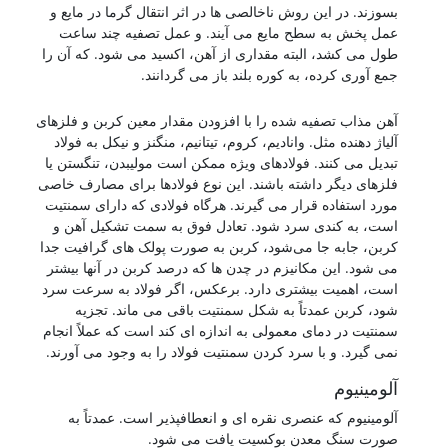
بسوزند. در این روش ناخالصی ها در اثر انتقال گرما در مایع و
عمل پخش به سطح مایع می آیند. و عمل تصفیه چند ساعت
طول می کشد، البته مقداری از آهن، اکسید می شود. که آن را
جمع آوری کرده، به کوره بلند باز می گردانند.
کشتی سازی
آهن مذاب تصفیه شده را با افزودن مقدار معین کربن و فلزهای
آلیاژ دهنده مثل. وانادیم، کروم، تیتانیم، منگنز و نیکل به فولاد
تبدیل می کنند. فولادهای ویژه ممکن است مولیبدن، تنگستن یا
فلزهای دیگر داشته باشند. این نوع فولادها برای مصارف خاصی
مورد استفاده قرار می گیرند. هرگاه فولادی که دارای سمنتیت
است، به کندی سرد شود. تعادل فوق به سمت تشکیل آهن و
کربن، جابه جا می‌شود، کربن به صورت پولک های گرافیت جدا
می شود. این مکانیزم در چدن ها که درصد کربن در آنها بیشتر
است، اهمیت بیشتری دارد. برعکس، اگر فولاد به سرعت سرد
شود، کربن عمدتاً به شکل سمنتیت باقی می ماند. تجزیه
سمنتیت در دمای معمولی به اندازه ای کند است که عملاً انجام
نمی گیرد. و با سرد کردن سمنتیت فولاد را به وجود می آورند.
آلومینیوم
آلومینیوم که عنصری نقره ای و انعطافپذیر است. عمدتاً به
صورت سنگ معدن بوکسیت یافت می شود.