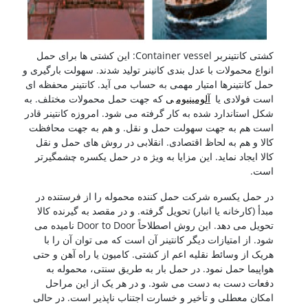
کشتی کانتینربر Container vessel: این کشتی ها برای حمل
انواع محمولات با عدل بندی کانینر تولید شدند. سهولت بارگیری و
حمل کانتینرها امتیار مهمی به حساب می آید. کانتینر محفظه ای
است فولادی یا
آلومینیوم
ی
که جهت حمل محمولات مختلف. به
شکل استاندارد شده به کار گرفته می شود. امروزه کانتینر قادر
است هم به جهت سهولت حمل و نقل. و هم به جهت محافظت
کالا و هم به لحاظ اقتصادی. انقلابی در روش های حمل و نقل
کالا ایجاد نماید. این مزایا به ویژ ه در حمل یکسره چشمگیرتر
است.
در حمل یکسره شرکت حمل کننده محموله را از فرستنده در
مبدأ (کارخانه یا انبار) تحویل گرفته. و در مقصد به گیرنده کالا
تحویل می دهد. این روش اصطلاحاً Door to Door نامیده می
شود. از امتیازات دیگر کانتینر آن است که می توان آن را با
هریک از وسائط نقلیه اعم از کشتی. کامیون یا راه آهن و حتی
هواپیما حمل نمود. در حمل بار به طریق سنتی، محموله به
دفعات دست به دست می شود. و در هر یک از این مراحل
امکان معطلی و تأخیر و خسارت اجتناب ناپذیر است. در حالی