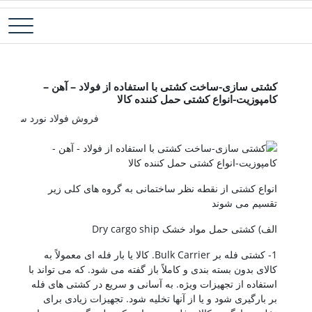
رش
فولاد آلیاژی-میلگرد آلیاژی-تسمه آلیاژی-ورق آلیاژی-لوله آلیاژی-نبشی
فولاد رسول دلاکان
ه
فولادی-ناودانی فولادی-قیمت ورق-قیمت فولاد
حتوا
کشتی سازی
کشتی سازی-ساخت کشتی با استفاده از فولاد – آهن –
کامپوزیت-انواع کشتی حمل کننده کالا
فروش فولاد نورد سرد-فروش فولاد نورد گرم-فر
انواع کشتی از نقطه نظر ساختمانی به گروه های کلی زیر
تقسیم می شوند
الف) کشتی حمل مواد خشک Dry cargo ship
1- کشتی فله بر Bulk Carrier. کالا یا بار فله ای معمولاً به
کالای بدون بسته بندی و کاملاً باز گفته می شود. که می تواند با
استفاده از تجهیزات ویژه. به آسانی و سریع در کشتی های فله
بر بارگیری شود و یا از آنها تخلیه شود. تجهیزات زیادی برای