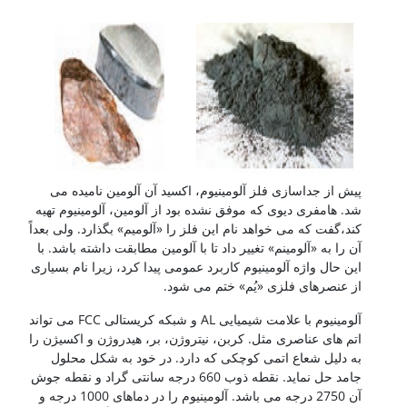
پیش از جداسازی فلز آلومینیوم، اکسید آن آلومین نامیده می
شد. هامفری دیوی که موفق نشده بود از آلومین، آلومینیوم تهیه
کند،گفت که می خواهد نام این فلز را «آلومیم» بگذارد. ولی بعداً
آن را به «آلومینم» تغییر داد تا با آلومین مطابقت داشته باشد. با
این حال واژه آلومینیوم کاربرد عمومی پیدا کرد، زیرا نام بسیاری
از عنصرهای فلزی «یُم» ختم می شود.
آلومینیوم با علامت شیمیایی AL و شبکه کریستالی FCC می تواند
اتم های عناصری مثل. کربن، نیتروژن، بر، هیدروژن و اکسیژن را
به دلیل شعاع اتمی کوچکی که دارد. در خود به شکل محلول
جامد حل نماید. نقطه ذوب 660 درجه سانتی گراد و نقطه جوش
آن 2750 درجه می باشد. آلومینیوم را در دماهای 1000 درجه و