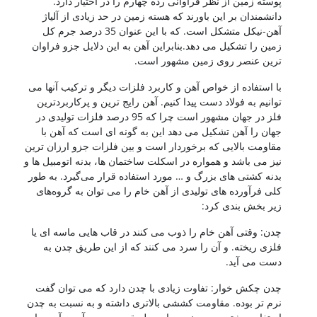
پوسته زمین از نظر فراوانی رده چهارم را در اختیار دارد.
دانشمندان بر این باورند که هسته زمین در حد زیادی از آلیاژ
آهن-نیکل متشکل است. که با این عنوان 35 درصد جرم کل
زمین را تشکیل می دهد.بنابراین آهن به این دلایل جزو فراوان
ترین عنصر روی زمین مشهور است.
با استفاده از خواص آهن و کاربرد فلزات دیگر و ترکیب آنها می
توانیم به فولاد دست پیدا کنیم. آهن رایج ترین و پرکاربردترین
فلز در جهان مشهور است چرا که 95 درصد فلزات تولیدی در
جهان را آهن تشکیل می دهد این به گونه ای است که آهن با
مقاومت بالایی که برخوردار است و بین فلزات جزو ارزان ترین
نیز می باشد و همواره در اسکلت ساختمان ها، بدنه اتومبیل ها و
بدنه کشتی های بزرگ و … مورد استفاده قرار می‌گیرد. به طور
کلی فرآورده های تولیدی از آهن خام را می توان به گروه‌های
زیر بخش بندی کرد:
چدن: وقتی آهن خام را ذوب می کنند در قاب هایی ماسه ای یا
فلزی ریخته. و آن را سرد می کنند که از این طریق چدن به
دست می آید.
چدن چکش خوار: تفاوت زیادی با چدن دارد که می توان گفت
نرم تر بوده. مقاومت کششی بالاتری داشته و به نسبت به چدن