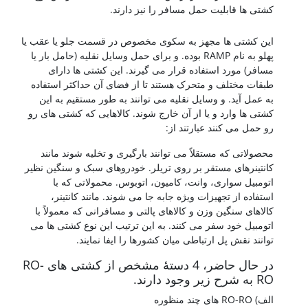
کشتی ها قابلیت حمل مسافر را نیز دارند.
کشتی سازی
این کشتی ها مجهز به سکوی مخصوص در قسمت جلو یا عقب یا
پهلو به نام RAMP بوده. و برای حمل وسایل نقلیه (حامل بار یا
مسافر) مورد استفاده قرار می گیرند. این کشتی ها دارای
طبقات مختلف و متحرک هستند تا از فضای آن حداکثر استفاده
به عمل آید. و وسایل نقلیه می توانند به طور مستقیم به این
کشتی ها وارد و یا از آن خارج شوند. کالاهایی که کشتی های رو
رو حمل می کنند عبارتند از:
محصولاتی که مستقلاً می توانند بارگیری و تخلیه شوند مانند
کانتینرهای مستقر بر روی تریلر. خودروهای سبک و سنگین نظیر
اتومبیل سواری، وانت، کامیون، اتوبوس. محمولاتی که با
استفاده از تجهیزات ویژه جابه جا می شوند. مانند کانتینر،
کالاهای سنگین وزن و کالاهای پالتی و مسافرانی که معمولاً با
اتومبیل خود سفر می کنند. به این ترتیب این نوع کشتی ها می
توانند نقش پل ارتباطی میان کشورها را ایفا نمایند.
در حال حاضر، 4 دستۀ مشخص از کشتی های RO-
RO به شرح زیر وجود دارند.
الف) RO-RO های چند منظوره