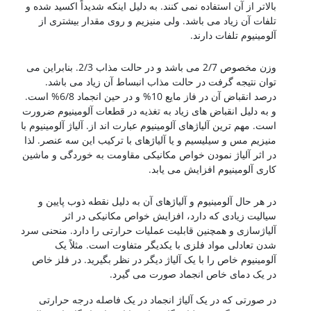
بالاتر از آن استفاده نمی کنند. به دلیل اینکه شدیداً اکسید شده و
تلفات آن زیاد می باشد. ولی منیزیم و روی مقدار بیشتری از
آلومینیوم تلفات دارند.
کشتی سازی
وزن مخصوص 2/7 می باشد و در حالت مذاب 2/3. بنابراین می
توان نتیجه گرفت در حالت مذاب انبساط آن زیاد می باشد.
درصد انقباض آن در فاز مایع 10% و در حین انجماد 6/8% است.
و به دلیل انقباض های زیاد به تغذیه در قطعات آلومینیوم ضرورت
است. مهم ترین آلیاژهای آلومینیوم عبارت اند از. آلیاژ آلومینیوم با
منیزیم مس و سیلیسیم و یا آلیاژهای با ترکیب این سه عنصر. لذا
در اثر آلیاژ نمودن خواص مکانیکی مقاومت به خوردگی و ماشین
کاری آلومینیوم افزایش می یابد.
کشتی سازی
در هر حال آلومینیوم و آلیاژهای آن به دلیل نقطه ذوب پایین و
سیالیت زیادی که دارد، افزایش خواص مکانیکی در اثر
آلیاژسازی و همچنین قابلیت عملیات حرارتی را دارد. منحنی سرد
شدن تعادلی مواد فلزی با یکدیگر متفاوت است. مثلاً یک
آلومینیوم خاص را با یک آلیاژ دیگر در نظر بگیرید. در فلز خاص
در یک دمای خاص انجماد صورت می گیرد.
در صورتی که در یک آلیاژ انجماد در یک فاصله درجه حرارتی