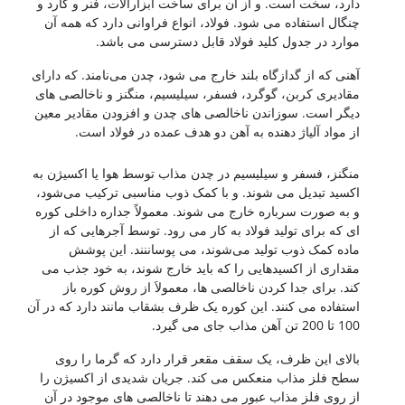
دارد، سخت است. و از آن برای ساخت ابزارآلات، فنر و کارد و
چنگال استفاده می شود. فولاد، انواع فراوانی دارد که همه آن
موارد در جدول کلید فولاد قابل دسترسی می باشد.
آهنی که از گدازگاه بلند خارج می شود، چدن می‌نامند. که دارای
مقادیری کربن، گوگرد، فسفر، سیلیسیم، منگنز و ناخالصی های
دیگر است. سوزاندن ناخالصی های چدن و افزودن مقادیر معین
از مواد آلیاژ دهنده به آهن دو هدف عمده در فولاد است.
کشتی سازی
منگنز، فسفر و سیلیسیم در چدن مذاب توسط هوا یا اکسیژن به
اکسید تبدیل می شوند. و با کمک ذوب مناسبی ترکیب می‌شود،
و به صورت سرباره خارج می شوند. معمولاً جداره داخلی کوره
ای که برای تولید فولاد به کار می رود. توسط آجرهایی که از
ماده کمک ذوب تولید می‌شوند، می پوساننند. این پوشش
مقداری از اکسیدهایی را که باید خارج شوند، به خود جذب می
کند. برای جدا کردن ناخالصی ها، معمولاَ از روش کوره باز
استفاده می کنند. این کوره یک ظرف بشقاب مانند دارد که در آن
100 تا 200 تن آهن مذاب جای می گیرد.
بالای این ظرف، یک سقف مقعر قرار دارد که گرما را روی
سطح فلز مذاب منعکس می کند. جریان شدیدی از اکسیژن را
از روی فلز مذاب عبور می دهند تا ناخالصی های موجود در آن