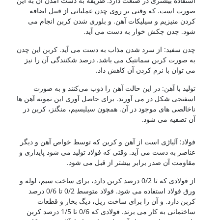
استفاده بیشتری در صنعت دارد. طریقه به دست آمدن آن به این
صورت است. که وقتی بر روی چدن عملیاتی از قبیل اضافه
کردن منیزیم و سیلیکات آهن. و بلوری شدن کربن انجام می
شود. چدن چکش خوار به دست می آید.
چدن سفید: از سرد شدن مذاب به دست می آید. کربن این چدن
به صورت کربن سمانتیک می باشد. درصد شکنندگی آن را نیز
می توان با نرم کردن آن کاهش داد.
تولید با آهن: در این حالت آهن را ذوب می‌کنند و به صورت
اسفنجی شکل در می آورند. برای حاصل آوری این نمونه آهن ها
ناخالصی های موجود در آن. همچون سیلیسیم، منگنز، کربن در
آن تصفیه می شود.
کشتی سازی
فولاد: آلیاژی است از آهن و کربن که توسط خواص آهن و دیگر
عناصر به دست می آید. وقتی که فولاد تولید می شود پایداری و
مقاومت آن صدر برابر بیشتر از قبل می شود.
از فولادی که تا 0/2 درصد کربن دارد، برای ساخت سیم، لوله و
ورق فولاد استفاده می شود. فولاد متوسط 0/2 تا 0/6 درصد
کربن دارد. و آن را برای ساخت ریل، دیگ بخار و قطعات
ساختمانی به کار می برند. فولادی که 0/6 تا 1/5 درصد کربن