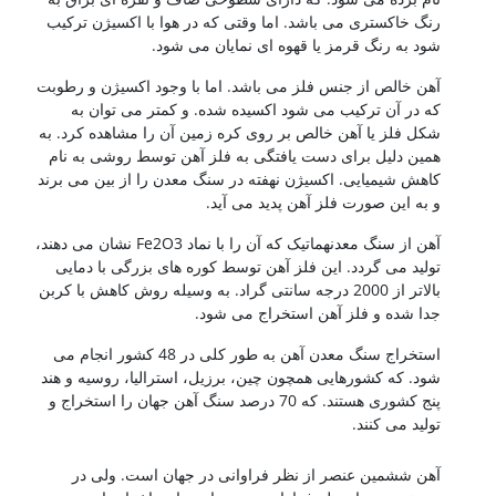
رنگ خاکستری می باشد. اما وقتی که در هوا با اکسیژن ترکیب
شود به رنگ قرمز یا قهوه ای نمایان می شود.
آهن خالص از جنس فلز می باشد. اما با وجود اکسیژن و رطوبت
که در آن ترکیب می شود اکسیده شده. و کمتر می توان به
شکل فلز یا آهن خالص بر روی کره زمین آن را مشاهده کرد. به
همین دلیل برای دست یافتگی به فلز آهن توسط روشی به نام
کاهش شیمیایی. اکسیژن نهفته در سنگ معدن را از بین می برند
و به این صورت فلز آهن پدید می آید.
آهن از سنگ معدنهماتیک که آن را با نماد Fe2O3 نشان می دهند،
تولید می گردد. این فلز آهن توسط کوره های بزرگی با دمایی
بالاتر از 2000 درجه سانتی گراد. به وسیله روش کاهش با کربن
جدا شده و فلز آهن استخراج می شود.
استخراج سنگ معدن آهن به طور کلی در 48 کشور انجام می
شود. که کشورهایی همچون چین، برزیل، استرالیا، روسیه و هند
پنج کشوری هستند. که 70 درصد سنگ آهن جهان را استخراج و
تولید می کنند.
کشتی سازی
آهن ششمین عنصر از نظر فراوانی در جهان است. ولی در