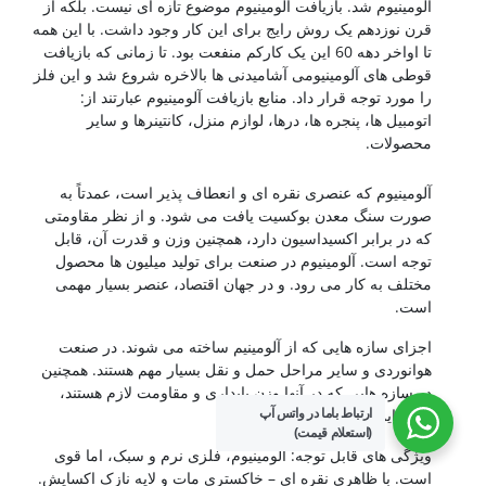
آلومینیوم شد. بازیافت آلومینیوم موضوع تازه ای نیست. بلکه از
قرن نوزدهم یک روش رایج برای این کار وجود داشت. با این همه
تا اواخر دهه 60 این یک کارکم منفعت بود. تا زمانی که بازیافت
قوطی های آلومینیومی آشامیدنی ها بالاخره شروع شد و این فلز
را مورد توجه قرار داد. منابع بازیافت آلومینیوم عبارتند از:
اتومبیل ها، پنجره ها، درها، لوازم منزل، کانتینرها و سایر
محصولات.
کشتی سازی
آلومینیوم که عنصری نقره ای و انعطاف پذیر است، عمدتاً به
صورت سنگ معدن بوکسیت یافت می شود. و از نظر مقاومتی
که در برابر اکسیداسیون دارد، همچنین وزن و قدرت آن، قابل
توجه است. آلومینیوم در صنعت برای تولید میلیون ها محصول
مختلف به کار می رود. و در جهان اقتصاد، عنصر بسیار مهمی
است.
اجزای سازه هایی که از آلومینیم ساخته می شوند. در صنعت
هوانوردی و سایر مراحل حمل و نقل بسیار مهم هستند. همچنین
در سازه هایی که در آنها وزن پایداری و مقاومت لازم هستند،
وجود این عنصر اهمیت زیادی دارد.
ارتباط باما در واتس آپ
(استعلام قیمت)
ویژگی های قابل توجه: آلومینیوم، فلزی نرم و سبک، اما قوی
است. با ظاهری نقره ای – خاکستری مات و لایه نازک اکسایش.