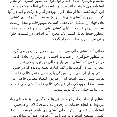
تخلیه و بارگیری کالای فله وجود دارد. که بطور گسترده در بنادر
استفاده می شوند. مانند پمپ ها، تسمه های نقاله، مکنده ها و …
این گونه کشتی ها از میان قرن نوزدهم آغاز به رفت و آمد در آبها
کردند. امروزه کشتی های فله بر یک سوم ناوگان تجاری کشتی
های جهان را تشکیل می دهند. قسمت موتورخانه و محل زیست
سرنشینان در قسمت انتهای کشتی یعنی پاشنه واقع شده. و به
منظور حفظ تعادل کشتی یک مخزن آب اضافی در قسمت جلو
یعنی سینه مورد ساخت قرار گرفت.
کشتی سازی
زمانی که کشتی خالی می باشد. این مخزن از آب پر می گردد.
به منظور جلوگیری از صدمات احتمالی و برقراری تعادل کامل.
در مواقعی که کشتی بدون بار و خالی دریانوردی می نماید.
مخازنی نیز در گوشه ها و کف انبارها تعبیه پردیده که در چنین
حالتی پر از آب می شود. ویژگی بارز حمل و نقل کالای فله،
هزینه بسیار پایینی است که از طریق اقتصاد مقیاس حاصل می
شود. به علت ویژگی های فیزیکی کالای فله، کشتی های فله بر
می توانند خیلی بزرگ تولید شوند.
منظور از ساخت این گونه کشتی ها. جلوگیری از هزینه های زیاد
مربوط به انجام خدمات بندری در عدل بندی کالاها. و همچنین
استفاده از فضای بیشتر داخلی کشتی می باشد. عرشه این نوع
کشتی مسطح است و در سرتاسر آن درهای ضد آب نمایان می