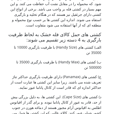
شود. که محموله را در مقابل نشت آب حفاظت می کنند. و این
مهم بسیار در کشتی فله بر واجب می باشد. برخی از انواع این
کشتی دارای جرثقیل نیز هستند که در هنگام تخلیه و بارگیری
استفاه می شوند. اندازه این کشتی ها بر حسب نوع محموله و
منطقه ای که از آنها استفاده می شود متفاوت است.
کشتی های حمل کالای فله خشک به لحاظ ظرفیت
بارگیری به 4 دسته زیر تقسیم می شوند:
الف) کشتی های (Handy Size) با ظرفیت بارگیری 10000 تا
35000 تن
ب) کشتی های (Handy Max) با ظرفیت بارگیری 35000 تا
500000 تن
ج) کشتی های (Panamax) دارای ظرفیت بارگیری حداکثر تناژ
تعریف شده می باشند. زیرا سایز این کشتی ها عبارت است از
حداکثر اندازه ای که قادر است از کانال پاناما عبور نمایند.
د) کشتی های (Cape Size). این کشتی ها، به دلیل بزرگی بیش
از حد، قادر به عبور از کانال پاناما نبوده. و برای گذر از اقیانوس
اطلس به اقیانوس آرام مجبور هستند از دماغه هورن در جنوب
کشور شیلی عبور کنند. کالای غالبی که این کشتی ها حمل می