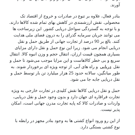
آورند.
بنادر فعال، علاوه بر تنوع در صادرات و خروج از اقتصاد تک
محصولی. نقش ارزشمندی در کاهش بهای تمام شده کالاها دارند.
و با توجه به گستردگی سواحل دریایی کشور. این زیرساخت ها
می توانند جریان سرمایه گذرای را به درون فضای ملی هدایت
کنند. بالغ بر 90 درصد از تجارت جهانی از طریق حمل و نقل
دریایی انجام می شود. زیرا این نوع حمل و نقل دارای مزایای
بسیاری همچون قیمت ارزان، انتقال حجم و وزن انبوه کالا. انتقال
سریع و بی خطر کالاهاست و این مزایا موجب می‌شود تا حمل و
نقل
دریایی
و راه های آبی. از توجه ویژه ای برخوردار شوند. به
طور میانگین، سالانه حدود 25 هزار میلیارد تن بار توسط حمل و
نقل دریایی جابه جا می شود.
حمل و نقل دریایی کالاها نقش کلیدی در تجارت خارجی به ویژه
تجارت فراقاره ای جهان دارد و بدون وجود حمل و نقل دریایی،
واردات و صادرات کالا که پایه تجارت مدرن جهانی است، امکان
پذیر نیست.
از این رو ورود انواع کشتی ها به وجود بنادر مجهز در رابطه با
نوع کشتی بستگی دارد.