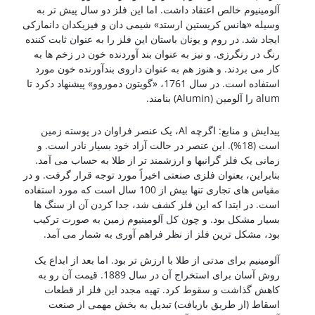
آلومینیوم خالص اعتقاد داشت. اما این فلز دو سال پیش تر به
وسیله «هانس کریستین ارستد» شیمی دان و فیزیکدان دانمارکی
ایجاد شد. در روم و یونان باستان این فلز را به عنوان ثابت کننده
رنگ در رنگرزی. و نیز به عنوان بند آوردنده خون در زخم ها به
کار می بردند. و هنوز هم به عنوان داروی بندآورنده خون مورد
استفاده است. در سال 1761، «گویتون دموروو» پیشنهاد دکرد تا
alum را آلومین (Alumin) بنامند.
کشتی سازی
پیدایش و منابع: اگرچه Al، یک عنصر فراوان در پوسته زمین
است (18%). این عنصر در حالت آزاد خود بسیار نادر است. و
زمانی یک فلز گرانبها و ارزشمند تر از طلا به حساب می آمد.
بنابراین، بعنوان فلزی صنعتی اخیراً مورد توجه قرار گرفت. و در
مقیاس های تجاری تنها بیش از 100 سال است که مورد استفاده
است. در ابتدا که این فلز کشف شد، جدا کردن آن از سنگ ها
بسیار مشکل بود. و چون کل آلومینیوم زمین به صورت ترکیب
بود، مشکل ترین فلز از نظر فراهم آوری به شمار می آمد.
آلومینیم برای مدتی از طلا با ارزش تر بود. اما بعد از ابداع یک
روش آسان برای استخراج آن در سال 1889. قیمت آن رو به
کاهش گذاشت و سقوط کرد. تهیه مجدد این فلز از قطعات
اسقاط (از طریق بازیافت) تبدیل به بخش مهمی از صنعت