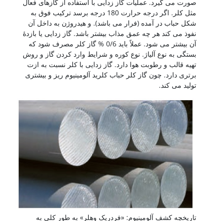
صورت می گیرد. عملیات گاز زدایی با استفاده از گازهای فعال
مثل کلر. اگر درجه حرارت 180 درجه برسد ترکیب فوق به
شکل حباب در آمده (فرار می باشد). و هیدروژن به داخل آن
نفوذ می کند هر چه عمق مذاب بیشتر باشد. گاز زدایی یا بازدۀ
آن بیشتر می شود. عملاً باید 0/6 % گاز کلر مصرف شود که
بستگی به نوع آلیاژ. نوع کوره و شرایط وارد کردن گاز و روش
تهیه قالب و رطوبت هوا دارد. گاز زدایی با کلر نسبت به ازت
برتری دارد. چون گاز کلر حباب کلرید آلومینیوم ریز و بیشتری
تولید می کند.
تاریخچه کشف آلومینیوم: «فردریک وهلر» به طور کلی به