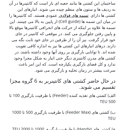
ساختمان این کشتی ها مانند جعبه ای باز است که کانتینرها در آن
به ردیف ها و ستون های منظم چیده می شوند. انبارهای این
کشتی ها دارای
تسمه های فولادی
عمودی هستند. که کانتینرها را
در میان این تسمه ها (Cell guide) از پایین به بالا می چیننند. این
تسمه ها علاوه بر اینکه از حرکت های انحرافی کانتینرها موقع بالا
و پایین رفتن جلوگیری می کنند. در موقعی که کانتینر در جای
خود قرار گرفت. نیز آن را از طرفین در جای خود ثابت نگه می
دارند. درهای انبارهای این کشتی ها نیز به اندازه کافی تقویت
شده اند. تا توانایی بارگیری بر روی آنها وجود داشته باشند. در
کشتی های مدرن کانتینری دیگر حتی انبار به شکل مجزا وجود
ندارد و کل فضای بارگیری یکپارچه است. که این امر باعث
سرعت بیشتر در زمان تخلیه و بارگیری می شود.
در حال حاضر کشتی های کانتینربر به 6 گروه مجزا
تقسیم می شوند.
الف) کشتی های تغذیه کننده (Feeder) با ظرفیت بارگیری 100 تا
500 TEU
ب) کشتی های (Feeder Max) با ظرفیت بارگیری 500 تا 1000
TEU
ج) کشتی های (Handy) با ظرفیت بارگیری 1000 تا 2000 TEU