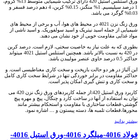
ورق استنلس استیل 420 دارای ترکیب شیمیایی متوسط 13% کروم،
1 درصد سیلیسیم. 1% منگنز، 0.15% کربن، 4 دهم درصد فسفر و
0.03% گوگرد می باشد.
ورق زنگ نزن 4021 در محیط های هوا، آب و برخی از محیط های
شیمیایی از جمله اسید نیتریک و اسید سولفوریک. و اسید ناشی از
مواد غذایی مقاومت خوبی از خود نشان می دهند.
بطوری که به علت نیاز به خاصیت سختی، لازم است. درصد کربن
در 420 به نسبت بالاتر باشد. همچنین استنلس استیل 4021 میتواند
حداکثر 0.5 درصد حاوی عنصر مولیبدن باشد.
این آلیاژ در هر دو حالت بازپخت و سخت کاری مغناطیسی است. و
حداکثر مقاومت در برابر خوردگی تنها در شرایط سخت کاری کامل
و سخت کاری و تنش گیری امکان پذیر است.
کاربرد ورق استیل 420:از جمله کاربردهای ورق زنگ نزن 420 می
توان به استفاده از آنها در ساخت کارد و چنگال، پیچ و مهره پیچ
گوشتی-قطعات ساختاری با مقاومت و استحکام بیشتر مانند
محورها،قطعات تلمبه ها، دسته پیستون و … اشاره نمود.
بیشتر بدانید
فولاد 4016-میلگرد 4016-ورق استیل 4016-