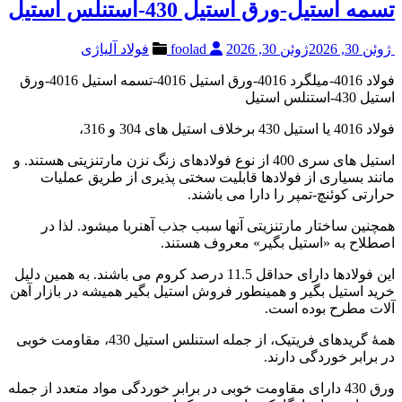
تسمه استیل-ورق استیل 430-استنلس استیل
ژوئن 30, 2026
ژوئن 30, 2026
foolad
فولاد آلیاژی
فولاد 4016-میلگرد 4016-ورق استیل 4016-تسمه استیل 4016-ورق
استیل 430-استنلس استیل
فولاد 4016 یا استیل 430 برخلاف استیل های 304 و 316،
استیل های سری 400 از نوع فولادهای زنگ نزن مارتنزیتی هستند. و
مانند بسیاری از فولادها قابلیت سختی پذیری از طریق عملیات
حرارتی کوئنچ-تمپر را دارا می باشند.
همچنین ساختار مارتنزیتی آنها سبب جذب آهنربا میشود. لذا در
اصطلاح به «استیل بگیر» معروف هستند.
این فولادها دارای حداقل 11.5 درصد کروم می باشند. به همین دلیل
خرید استیل بگیر و همینطور فروش استیل بگیر همیشه در بازار آهن
آلات مطرح بوده است.
همۀ گریدهای فریتیک، از جمله استنلس استیل 430، مقاومت خوبی
در برابر خوردگی دارند.
ورق 430 دارای مقاومت خوبی در برابر خوردگی مواد متعدد از جمله