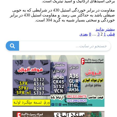
برخی اسیدهای ارگانیک و اسید نیتریک است.
مقاومت در برابر خوردگی استیل 430 در شرایطی که به خوبی
صیقلی باشد به حداکثر می رسد. و مقاومت استیل 430 در برابر
خوردگی و سختی بسیار شبیه به گرید 304 است.
بیشتر بدانید
صفحه‌بندی
قبلی
1
2
3
…
8
بعدی
نوشته‌ها