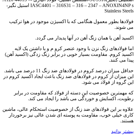
IASC4401 – 316S31 – 316 – 2347 – ANOXIN4NP s استیل نگیر-
Stainless Steels
فولادها بطور معمول هنگامی که با اکسیژن موجود در هوا ترکیب
می شوند.
اکسید آهن یا همان زنگ آهن در آنها پدیدار می گردد.
اما فولادهای زنگ نزن با وجود عنصر کرو م و با داشتن یک لایه
اکسید کروم. مقاومت بسیار خوبی در برابر زنگ زدگی (اکسید آهن)
پیدا می کنند.
حداقل میزان درصد کروم در فولادهای ضد زنگ 11 درصد می باشد.
این میزان از کروم در فولادهای ضد زنگ باعث ایجاد اکسید کروم در
این گروه از فولاد می شود.
که مهمترین خصوصیت این دسته از فولاد که مقاومت در برابر
رطوبت، اکسایش و خوردگی می باشد را ایجاد می کند.
علاوه بر این فولادهای ضد زنگ از خصوصیت استحکام عالی، ماشین
کاری خیلی خوب، مقاومت به پوسته ای شدن عالی نیز برخوردار
هستند.
بیشتر بدانید