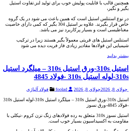
همچنین قالب با قابلیت پولیش خوب برای تولید لنز.تفاوت استیل
بگیر و نگیر،
در نوع استنلس استیل است که همین باعث می شود در یک گروه
خاص قرار بگیرند. علاوه بر استیل 304 بگیر که کمی دارای خاصیت
مغناطیسی است و بسیار پرکاربرد نیز می باشد.
استنلس استیل های فریتی معمولاً بگیر هستند زیرا در ترکیب
شیمیایی این فولادها مقادیر زیادی فاز فریت دیده می شود
بیشتر بدانید
استیل 310s-ورق استیل 310s – میلگرد استیل
310s-لوله استیل 310s -فولاد 4845
جولای 8, 2026
جولای 8, 2026
foolad
فولاد آلیاژی
استیل 310s-ورق استیل 310s – میلگرد استیل 310s-لوله استیل 310s
-فولاد 4845-ورق نسوز
استیل نسوز 310s متعلق به رده فولادهای زنگ نزن کروم -نیکلی با
مقاومت به اکسیداسیون بسیار خوب است.