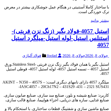
با ساختار کاملا آستنیتی در هنگام عمل جوشکاری بیشتر در معرض
ترک خوردگی است.
بیشتر بدانید
استیل 4057-فولاد بگیر (زنگ نزن فریتی)-
استنلس استیل-لوله استیل-میلگرد استیل
4057
جولای 8, 2026
جولای 8, 2026
foolad
فولاد آلیاژی
استیل بگیر یا همان فولاد بگیر زنگ نزن فریتی -Stainless Steel.ورق
استیل 4057 – تسمه استیل 4057- لوله استیل 4057- قوطی استیل
4057.
میلگرد 4057 دارای نامهای دیگری است: AKINT – N350 – 4057S –
IASC4057 – 20Ch17N2 – 431S29 -431 – 2321 SUS431-
کاربرد: صنایع شیشه و بلور، صنایع سد سازی، صنایع صابون سازی.
صنایع غذایی، سازه های دریایی، اجزاء هواپیما، صنایع قالب سازی،
صنایع ماشین سازی و شفتینگ قطعات ساختاری. با استحکام بالا و