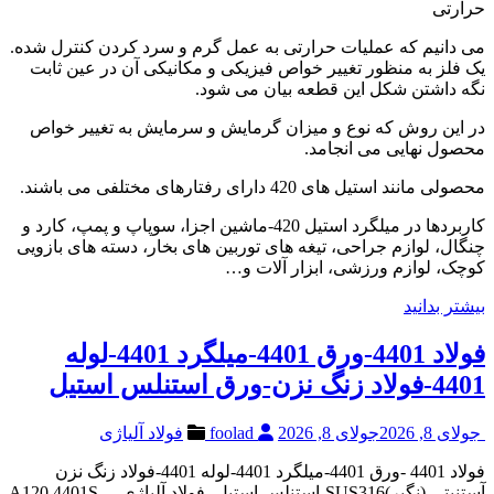
حرارتی
می دانیم که عملیات حرارتی به عمل گرم و سرد کردن کنترل شده.
یک فلز به منظور تغییر خواص فیزیکی و مکانیکی آن در عین ثابت
نگه داشتن شکل این قطعه بیان می شود.
در این روش که نوع و میزان گرمایش و سرمایش به تغییر خواص
محصول نهایی می انجامد.
محصولی مانند استیل های 420 دارای رفتارهای مختلفی می باشند.
کاربردها در میلگرد استیل 420-ماشین اجزا، سوپاپ و پمپ، کارد و
چنگال، لوازم جراحی، تیغه های توربین های بخار، دسته های بازویی
کوچک، لوازم ورزشی، ابزار آلات و…
بیشتر بدانید
فولاد 4401-ورق 4401-میلگرد 4401-لوله
4401-فولاد زنگ نزن-ورق استنلس استیل
جولای 8, 2026
جولای 8, 2026
foolad
فولاد آلیاژی
فولاد 4401 -ورق 4401-میلگرد 4401-لوله 4401-فولاد زنگ نزن
آستنیتی (نگیر)SUS316-استنلس استیل- فولاد آلیاژی -A120 4401S –