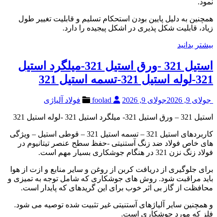
نمود.
همچنین به دلیل پایین بودن استحکام تسلیم و قابلیت تغییر طول
زیاد، قابلیت شکل پذیری در اشکل پیجیده را دارد.
بیشتر بدانید
استیل 321 -ورق استیل 321-میلگرد استیل
321-لوله استیل 321-تسمه استیل 321
جولای 9, 2026
جولای 9, 2026
foolad
فولاد آلیاژی
استیل 321 – ورق استیل 321- میلگرد استیل 321 -لوله استیل 321
کاربردهای استیل 321 – تسمه استیل 321 – قوطی استیل – ویژگی
های خاص فولاد ضد زنگ آستنیتی -حفظ سطح عنصر تیتانیوم در
فولاد زنگ نزن 321 در هنگام جوشکاری بسیار مهم است.
برای جلوگیری از دریافت کربن از روغن و سایر منابع و ازت از هوا
باید مراقبت شود. روش های جوشکاری که شامل توجه به تمیزی و
محافظت از گاز بی اثر خوب برای این گریدهای که پایدار است.
و همچنین سایر آلیاژهای آستنیتی غیر تثبیت شده توصیه می شود.
فلز که مورد جوشکاری است.