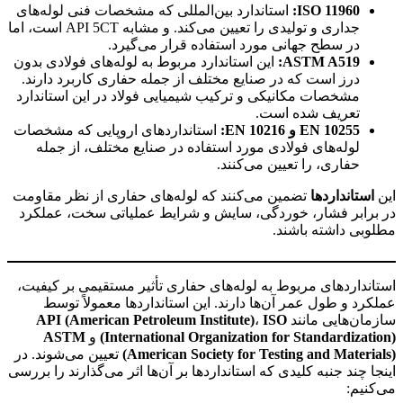
ISO 11960:
استاندارد بین‌المللی که مشخصات فنی لوله‌های
جداری و تولیدی را تعیین می‌کند. و مشابه API 5CT است، اما
در سطح جهانی مورد استفاده قرار می‌گیرد.
ASTM A519:
این استاندارد مربوط به لوله‌های فولادی بدون
درز است که در صنایع مختلف از جمله حفاری کاربرد دارند.
مشخصات مکانیکی و ترکیب شیمیایی فولاد در این استاندارد
تعریف شده است.
EN 10255 و
EN 10216:
استانداردهای اروپایی که مشخصات
لوله‌های فولادی مورد استفاده در صنایع مختلف، از جمله
حفاری، را تعیین می‌کنند.
این
استانداردها
تضمین می‌کنند که لوله‌های حفاری از نظر مقاومت
در برابر فشار، خوردگی، سایش و شرایط عملیاتی سخت، عملکرد
مطلوبی داشته باشند.
لوله حفاری نفت
استانداردهای مربوط به لوله‌های حفاری تأثیر مستقیمی بر کیفیت،
عملکرد و طول عمر آن‌ها دارند. این استانداردها معمولاً توسط
سازمان‌هایی مانند
ISO
،
API (American Petroleum Institute)
(International Organization for Standardization)
و
ASTM
(American Society for Testing and Materials)
تعیین می‌شوند. در
اینجا چند جنبه کلیدی که استانداردها بر آن‌ها اثر می‌گذارند را بررسی
می‌کنیم: