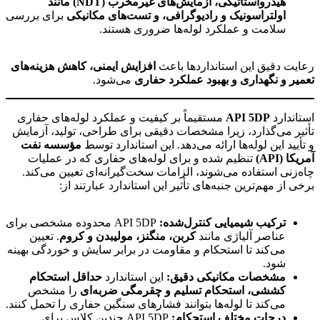
هیدرواستاتیکی، آزمایش‌های غیرمخرب
(NDT) مانند
اولتراسونیک و رادیوگرافی، و تست‌های مکانیکی
برای بررسی
سلامت و عملکرد لوله‌ها ضروری هستند.
لوله حفاری نفت
رعایت دقیق این استانداردها باعث
افزایش ایمنی، کاهش هزینه‌های
تعمیر و نگهداری و بهبود عملکرد حفاری
می‌شود.
استاندارد
API 5DP
مستقیماً بر کیفیت و عملکرد لوله‌های حفاری
تأثیر می‌گذارد، زیرا مشخصات دقیقی برای طراحی، تولید، آزمایش
و تأیید این لوله‌ها ارائه می‌دهد. این استاندارد توسط
مؤسسه نفت
آمریکا (API)
تنظیم شده و برای لوله‌های حفاری که در عملیات
چاه‌زنی استفاده می‌شوند، الزامات سخت‌گیرانه‌ای تعیین می‌کند.
برخی از مهم‌ترین جنبه‌های تأثیر این استاندارد عبارتند از:
لوله حفاری نفت
ترکیب شیمیایی کنترل‌شده:
API 5DP محدوده مشخصی برای
عناصر آلیاژی مانند
کربن، منگنز، مولیبدن و کروم
. تعیین
می‌کند تا استحکام و مقاومت در برابر سایش و خوردگی بهینه
شود.
مشخصات مکانیکی دقیق
:
این استاندارد
حداقل استحکام
کششی، استحکام تسلیم و چقرمگی ضربه‌ای
را مشخص
می‌کند تا لوله‌ها بتوانند فشارهای سنگین حفاری را تحمل کنند.
درجات مختلف استحکام
:
API 5DP چندین کلاس برای