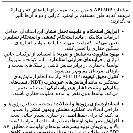
استاندارد
API 5DP
چندین مزیت مهم برای لوله‌های حفاری ارائه
می‌دهد که به طور مستقیم بر ایمنی، کارایی و دوام آن‌ها تأثیر
می‌گذارند:
افزایش استحکام و قابلیت تحمل فشار:
این استاندارد حداقل
الزامات مکانیکی. مانند
استحکام کششی و استحکام تسلیم
را
تعیین می‌کند، که باعث می‌شود لوله‌ها بتوانند فشارهای
سنگین حفاری را تحمل کنند.
بهبود مقاومت به سایش و ضربه:
با استفاده از ترکیبات خاص
آلیاژی و
فرآیندهای حرارتی استاندارد
. مانند کوئنچ و تمپرینگ،
لوله‌های حفاری در برابر سایش ناشی از سنگ‌های سخت و
بارهای ضربه‌ای مقاوم‌تر می‌شوند.
کنترل دقیق کیفیت:
API 5DP نیازمند انجام آزمایش‌های
سختگیرانه مانند
آزمایش‌های غیرمخرب (NDT). تست‌های
مکانیکی و تست فشار هیدرواستاتیکی
است که تضمین
می‌کند. لوله‌ها بدون نقص و آماده عملیات حفاری باشند.
استانداردسازی رزوه‌ها و اتصالات:
مشخصات دقیق رزوه‌ها و
طراحی اتصالات.
عملکرد مطمئن و بدون نشتی
را تضمین
می‌کند، که برای حفظ ایمنی در حفاری بسیار حیاتی است.
افزایش عمر مفید لوله‌ها:
به دلیل استفاده از مواد با کیفیت
بالا و روش‌های تولید پیشرفته. لوله‌های تولید‌شده مطابق API
5DP عمر طولانی‌تری دارند و
نیاز به تعویض و تعمیر کاهش