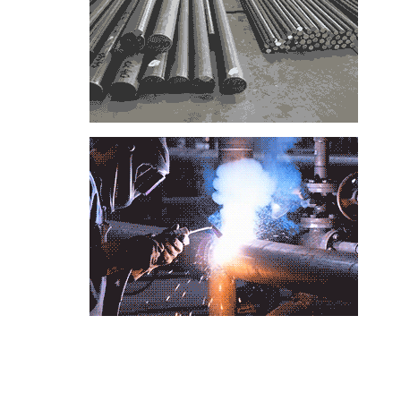
📞
تماس با مجموعه فولاد رسول دلاکان
📱
Phone: 09122136675 – 02128423820
💬
WhatsApp: 09122136675