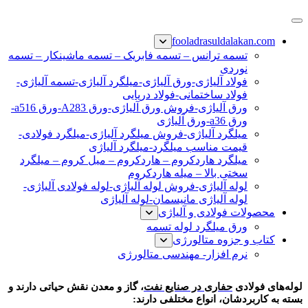
پرش
فولاد رسول دلاکان
فولاد آلیاژی-میلگرد آلیاژی-تسمه آلیاژی-ورق آلیاژی-لوله آلیاژی-
به
fooladrasuldalakan.com
نبشی فولادی-ناودانی فولادی-قیمت ورق-قیمت فولاد
محتوا
تسمه ترانس – تسمه فابریک – تسمه ماشینکار – تسمه
نوردی
فولاد آلیاژی-ورق آلیاژی-میلگرد آلیاژی-تسمه آلیاژی-
فولاد ساختمانی-فولاد دریایی
ورق آلیاژی-فروش ورق آلیاژی-ورق A283-ورق a516-
ورق a36-ورق آلیاژی
میلگرد آلیاژی-فروش میلگرد آلیاژی-میلگرد فولادی-
قیمت مناسب میلگرد-میلگرد آلیاژی
میلگرد هاردکروم – هاردکروم – میل کروم – میلگرد
سختی بالا – میله هاردکروم
لوله آلیاژی-فروش لوله آلیاژی-لوله فولادی آلیاژی-
لوله آلیاژی مانیسمان-لوله آلیاژی
محصولات فولادی و آلیاژی
ورق میلگرد لوله تسمه
کتاب و جزوه متالورژی
نرم افزار- مهندسی متالورژی
لوله حفاری نفت
لوله‌های فولادی
حفاری در صنایع نفت
، گاز و معدن نقش حیاتی دارند و
بسته به کاربردشان، انواع مختلفی دارند: