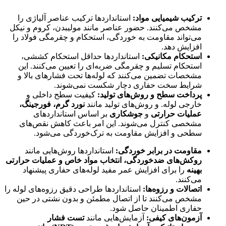
لوله حفاری نفت
ترکیب شیمیایی مواد
:
استانداردها ترکیب عناصر آلیاژی را
مشخص می‌کنند. حضور عناصر مانند مولیبدن، کروم و نیکل
می‌تواند مقاومت به خوردگی، استحکام و چقرمگی فولاد را
افزایش دهد.
استحکام مکانیکی
:
استانداردها حداقل استحکام کششی،
استحکام تسلیم و چقرمگی ضربه‌ای را تعیین می‌کنند. این
مشخصات تضمین می‌کنند که لوله‌ها تحت فشارهای بالا و
شرایط سخت حفاری دچار شکست نمی‌شوند.
پرداخت سطح و روش‌های تولید:
کیفیت سطح داخلی و
خارجی لوله. و روش‌های تولید مانند
نورد گرم، فورجینگ،
عملیات حرارتی
و
جوشکاری
بر اساس استانداردهای
مشخصی کنترل می‌شوند. این امر باعث کاهش نقص‌های
سطحی و افزایش مقاومت به ترک‌خوردگی می‌شود.
مقاومت در برابر خوردگی
:
استانداردها روش‌هایی مانند
روکش‌های ضدخوردگی، انتخاب مواد خاص و عملیات حرارتی
بهینه
را برای افزایش عمر مفید لوله‌های حفاری پیشنهاد
می‌کنند.
اتصالات و رزوه‌ها
:
استانداردها طراحی دقیق رزوه‌های لوله را
مشخص می‌کنند تا از اتصال مطمئن و بدون نشتی در حین
حفاری اطمینان حاصل شود.
آزمون‌های کیفی
:
آزمایش‌هایی مانند
تست فشار