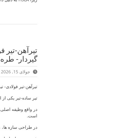
تیرآهن-تیر فو
گیردار- طره
جولای 15, 2026
تیرآهن-تیر فولادی- ت
تیر ساده-تیر یکی از
در واقع وظیفه اصلی 
است.
در طراحی سازه ها، م