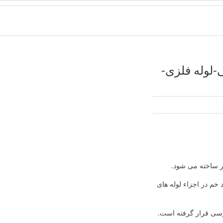
ادی-ناودانی فولادی-قیمت ورق-قیمت فولاد
-لوله فلزی-
گر ساخته می شود.
 خم در اجزاء لوله های
بررسی قرار گرفته است.