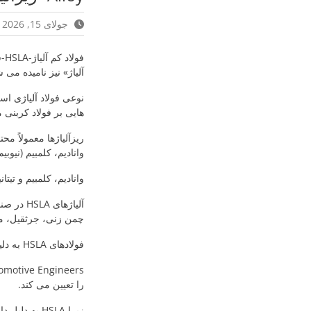
جولای 15, 2026
آلیاژ» نیز نامیده می 
نوعی فولاد آلیاژی است
هایی بر فولاد کربنی 
وانادیم، کلمبیم (نیوبیم
وانادیم، کلمبیم و تیتان
آلیاژها
چمن زنی، جرثقیل، مخ
فولادهای HSLA به دلیل وزن کم و مقاومت بسیار بالا، در صنایع خودروسازی بسیار پرکاربرد هستند.
را تعیین می کند.
زیرا HSLA به دلیل دارا بودن خواص مطلوب برای استفاده در خودروها معمولاً در این حوزه به کار می رود.