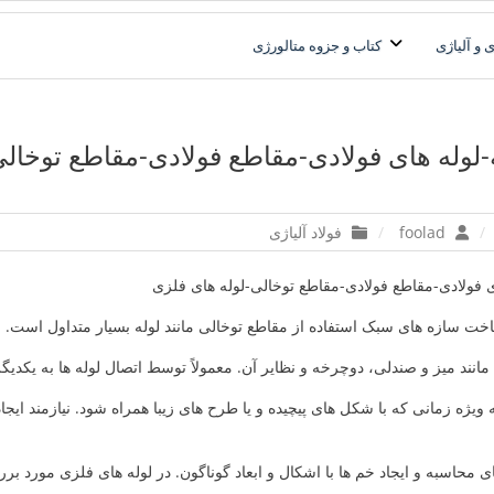
فولاد آلیاژی-میلگرد آلیاژی-تسمه آلیاژی-ورق آلیاژی-لوله آلیاژی-نبشی فول
فولاد رسول دلاکان
 و آلیاژی
کتاب و جزوه متالورژی
لوله های فولادی-مقاطع فولادی-مقاطع توخالی
foolad
فولاد آلیاژی
ی فولادی-مقاطع فولادی-مقاطع توخالی-لوله های فلزی
اخت سازه های سبک استفاده از مقاطع توخالی مانند لوله بسیار متداول است.
مانند میز و صندلی، دوچرخه و نظایر آن. معمولاً توسط اتصال لوله ها به یکدی
 ویژه زمانی که با شکل های پیچیده و یا طرح های زیبا همراه شود. نیازمند ایجاد
ای محاسبه و ایجاد خم ها با اشکال و ابعاد گوناگون. در لوله های فلزی مورد 