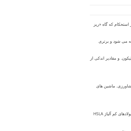
High-S- ریزآلیاژ-فولاد کم آلیاژ پر استحکام که گاه «ریز
هیه می شود و برتری
0. درصد کربن، 0.6 تا 1.65 درصد منگنز، 0.15 تا 0.65 درصد سیلیکون. و مقادیر اندکی از
تی کشاورزی. ماشین های
Society of Automotive Engineers به اختصار SAE (انجمن مهندسان خودروسازی) استانداردهای فولادهای کم آلیاژ HSLA