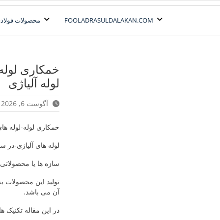
رش
ه
FOOLADRASULDALAKAN.COM
محصولات فولادی
حتوا
خمکاری لوله-
لوله آلیاژی
آگوست 6, 2026
خمکاری لوله-لوله ها
لوله های آلیاژی-در س
سازه ها یا محصولاتی 
تولید این محصولات به
آن می باشد.
در این مقاله تکنیک ه