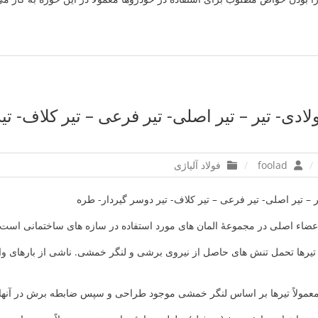
لادی- تیر – تیر اصلی- تیر فرعی – تیر کلاف- ت
foolad
فولاد آلیاژی
یر – تیر اصلی- تیر فرعی – تیر کلاف- تیر دوسر گیردار- طره
 اعضاء اصلی در مجموعۀ المان های مورد استفاده در سازه های ساختمانی است.
تیرها تحمل تنش های حاصل از نیروی برشی و لنگر خمشی. ناشی از بارهای وارد
عمولاً تیرها بر اساس لنگر خمشی موجود طراحی و سپس ضابطه برش در آنها 