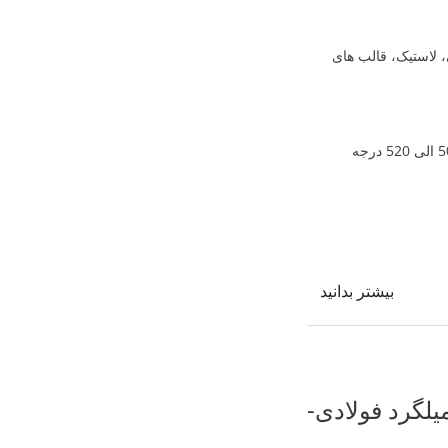
، لاستیک، قالب های
در نیتراته کردن فولادهای آلیاژی حاوی کروم، آلومینیوم و گاهی نیکل. دمای آنها را تا درجه حرارت 500 الی 520 درجه
بیشتر بدانید
یلگرد فولادی-