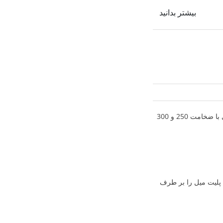
بیشتر بدانید
تولید تختال 250 میلی متر، گام نخست فولاد مبارکه برای جهش تولید- فولاد مبارکه با تولید تختال های با ضخامت 250 و 300
ی پلیت میل را بر طرف