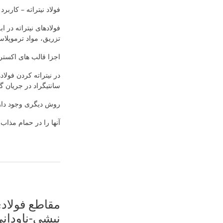
فولاد نیتراته – کاربرد ف
فولادهای نیتراته در 
تزریق، مواد ترموپلاس
اجزا قالب های اکستر
سانتیگراد در جریان گ
روش دیگری وجود دارد 
آنها را در حمام مذاب نمک سیانید با درج
مقاطع فولادی
نبشی-ناودان