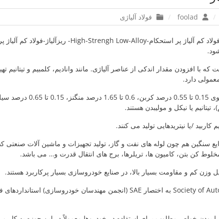
foolad
فولاد آلیاژی
فولاد کم آلیاژ-HSLA-فولاد کم آلیاژ پر استحکام-trengh Low-Alloy
شود.
 که با افزودن مقدار اندکی از عناصر آلیاژی. مانند وانادیم، کلمبیم و تیتانیم ت
معمولی دارد.
ریزآلیاژها معمولاً محتوی 0.15 تا 55
)، تیتانیم یا نیکل و مولیبدن هستند.
یم کاربید /یا نیتریدهایی تولید می کنند.
ی HSLA در صنایع سنگین هم چون لوله های نفت و گاز، تولید تجهیزات و ماشین آلات صنع
لوط کن بتن، کامیون ها، تریلرها، برج های انتقال قدرت و… می باشد.