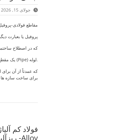
جولای 15, 2026
مقاطع فولادی-پروفیل فولادی-فولاد سازه ای-
پروفیل یا بعبارت دیگر نیم رخ یا رُخ نما (Profile). از 
که در اصطلاح ساختما
.لوله (Pipe) یک مقطع توخالی استوانه ای است
که عمدتاً از آن برای 
برای ساخت سازه ها 
Alloy- ریزآلیاژ