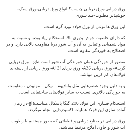
ورق دریایی-ورق دریایی چیست؟ انواع ورق دریایی-ورق سبک-
جوشپذیر مطلوب-ضد شوری
این ورق ها نوعی از ورق فولاد نورد گرم است.
که دارای خاصیت جوش پذیری بالا، استحکام زیاد بوده. و نسبت به
مواد شیمیایی و تماس به آن و آب شور دریا مقاومت بالایی دارد. و در
اصطلاح به خوردگی مقاوم است.
منظور از خوردگی همان خورندگی آب شور است.gla – ورق دریایی –
گریدA- ورق دریایی A36- ورق دریایA131- ورق دریایی از دسته ی
فولادهای کم کربن میباشد.
و به دلیل وجود عنصرهایی مثل وانادیوم – نیکل – مولیبدن ، مقاومت
به خوردگی بالاتری. نسبت به سایر فولادهای ساختمانی است.
استحکام فشاری این فولاد 200 گیگا پاسکال میباشد.gla-در زمان
آماده سازی این فولاد عملیات اکسیدزدایی انجام میگردد.
ورق دریایی در صنایع دریایی و قطعاتی که بطور مستقیم با رطوبت
آب شور و حاوی املاح مرتبط میباشند.