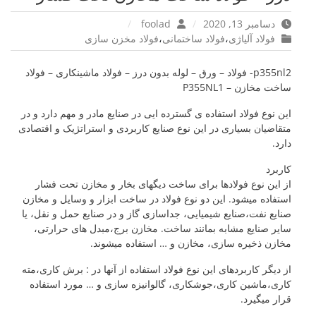
دسامبر 13, 2020
foolad
فولاد آلیاژی
،
فولاد ساختمانی
،
فولاد مخزن سازی
p355nl2- فولاد – ورق – لوله بدون درز – فولاد ماشینکاری – فولاد
ساخت مخازن – P355NL1
این نوع فولاد استفاده ی گسترده ایی در صنایع مادر و مهم دارد و در
متقاضیان بسیاری در این نوع صنایع کاربردی و استراتژیک و اقتصادی
دارد.
کاربرد
از این نوع فولادها برای ساخت دیگهای بخار و مخازن تحت فشار
استفاده میشود. این دو نوع فولاد در ساخت ابزار و وسایل و مخازن
صنایع نفت،صنایع شیمیایی، جداسازی گاز و در صنایع حمل و نقل، یا
سایر صنایع مشابه بمانند ساخت. مخازن برج،مبدل های حرارتی،
مخازن ذخیره سازی، مخازن و … استفاده میشوند.
از دیگر کاربردهای این نوع فولاد استفاده از آنها در : برش کاری،مته
کاری،ماشین کاری،جوشکاری، گالوانیزه سازی و … مورد استفاده
قرار میگیرد.