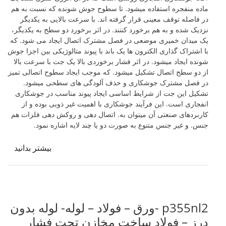
ماده منفجره استفاده میشود. تا سطوح جوش شونده که نسبت به هم
در فاصله توقف معینی قرار گرفته اند. با سرعت بالایی به یکدیگر
نزدیک شده و به هم برخورد کننند. در اثر برخورد دو سطح به یکدیگر،
یک میدان خمیری موضعی در فصل مشترک اتصال ایجاد می شود. که
با اشتراک گذاری الکترون ها یک باند با پیوند متالوژیکی بین اجزا جوش
شونده ایجاد میشود. در اثر فشار برخوردی بالا یک جت با سرعت بالا
از دو سطح اتصال تشکیل میشود. که موجب ایجاد سطوح اتصالی تمیز
در فصل مشترک جوشکاری و حذف آلودگی های سطحی میشود.
تشکیل این جت از شرایط اساسی ایجاد پیوند مناسب در جوشکاری
انفجاری است. این فرآیند جوشکاری با اهمیت غیر ذوبی بوده و از
کاربردهای صنعتی آن میتوان به. اتصال دهی و روکش دهی فلزات هم
جنس. و غیر جنس متنوع به صورت دو یا چند لایه اشاره نمود.
بیشتر بدانید
p355nl2 -ورق – فولاد – لوله- لوله بدون
درز – فولاد ساخت مخازن تحت فشار