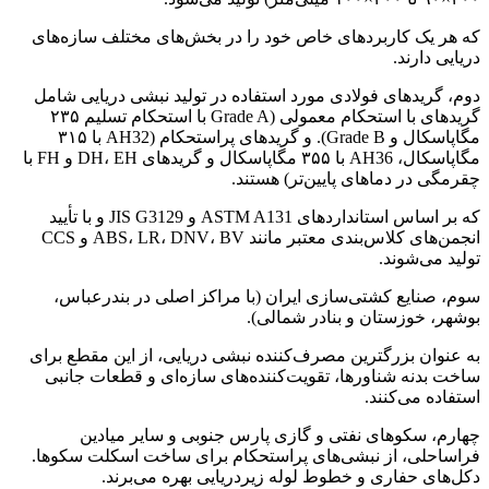
که هر یک کاربردهای خاص خود را در بخش‌های مختلف سازه‌های
دریایی دارند.
دوم، گریدهای فولادی مورد استفاده در تولید نبشی دریایی شامل
گریدهای با استحکام معمولی (Grade A با استحکام تسلیم ۲۳۵
مگاپاسکال و Grade B). و گریدهای پراستحکام (AH32 با ۳۱۵
مگاپاسکال، AH36 با ۳۵۵ مگاپاسکال و گریدهای DH، EH و FH با
چقرمگی در دماهای پایین‌تر) هستند.
که بر اساس استانداردهای ASTM A131 و JIS G3129 و با تأیید
انجمن‌های کلاس‌بندی معتبر مانند ABS، LR، DNV، BV و CCS
تولید می‌شوند.
سوم، صنایع کشتی‌سازی ایران (با مراکز اصلی در بندرعباس،
بوشهر، خوزستان و بنادر شمالی).
به عنوان بزرگترین مصرف‌کننده نبشی دریایی، از این مقطع برای
ساخت بدنه شناورها، تقویت‌کننده‌های سازه‌ای و قطعات جانبی
استفاده می‌کنند.
چهارم، سکوهای نفتی و گازی پارس جنوبی و سایر میادین
فراساحلی، از نبشی‌های پراستحکام برای ساخت اسکلت سکوها.
دکل‌های حفاری و خطوط لوله زیردریایی بهره می‌برند.