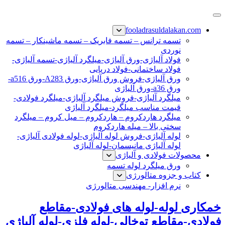
پرش
فولاد رسول دلاکان
فولاد آلیاژی-میلگرد آلیاژی-تسمه آلیاژی-ورق آلیاژی-لوله آلیاژی-
به
fooladrasuldalakan.com
نبشی فولادی-ناودانی فولادی-قیمت ورق-قیمت فولاد
محتوا
تسمه ترانس – تسمه فابریک – تسمه ماشینکار – تسمه
نوردی
فولاد آلیاژی-ورق آلیاژی-میلگرد آلیاژی-تسمه آلیاژی-
فولاد ساختمانی-فولاد دریایی
ورق آلیاژی-فروش ورق آلیاژی-ورق A283-ورق a516-
ورق a36-ورق آلیاژی
میلگرد آلیاژی-فروش میلگرد آلیاژی-میلگرد فولادی-
قیمت مناسب میلگرد-میلگرد آلیاژی
میلگرد هاردکروم – هاردکروم – میل کروم – میلگرد
سختی بالا – میله هاردکروم
لوله آلیاژی-فروش لوله آلیاژی-لوله فولادی آلیاژی-
لوله آلیاژی مانیسمان-لوله آلیاژی
محصولات فولادی و آلیاژی
ورق میلگرد لوله تسمه
کتاب و جزوه متالورژی
نرم افزار- مهندسی متالورژی
خمکاری لوله-لوله های فولادی-مقاطع
فولادی-مقاطع توخالی-لوله فلزی-لوله آلیاژی