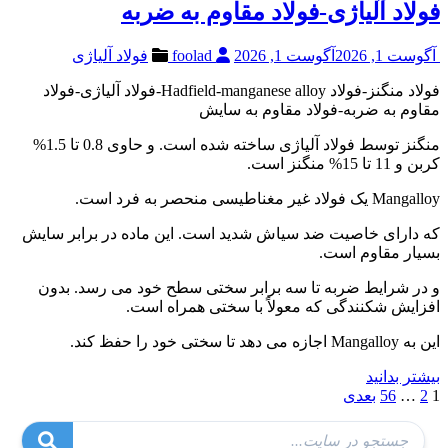
فولاد آلیاژی-فولاد مقاوم به ضربه
آگوست 1, 2026
آگوست 1, 2026
foolad
فولاد آلیاژی
فولاد منگنز-فولاد Hadfield-manganese alloy-فولاد آلیاژی-فولاد
مقاوم به ضربه-فولاد مقاوم به سایش
منگنز توسط فولاد آلیاژی ساخته شده است. و حاوی 0.8 تا 1.5%
کربن و 11 تا 15% منگنز است.
Mangalloy یک فولاد غیر مغناطیسی منحصر به فرد است.
که دارای خاصیت ضد سیاش شدید است. این ماده در برابر سایش
بسیار مقاوم است.
و در شرایط ضربه تا سه برابر سختی سطح خود می رسد. بدون
افزایش شکنندگی که معولاً با سختی همراه است.
این به Mangalloy اجازه می دهد تا سختی خود را حفظ کند.
بیشتر بدانید
صفحه‌بندی
1
2
…
56
بعدی
نوشته‌ها