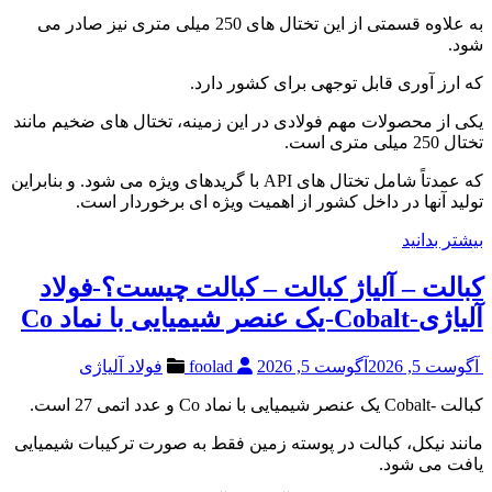
به علاوه قسمتی از این تختال های 250 میلی متری نیز صادر می
شود.
که ارز آوری قابل توجهی برای کشور دارد.
یکی از محصولات مهم فولادی در این زمینه، تختال های ضخیم مانند
تختال 250 میلی متری است.
که عمدتاً شامل تختال های API با گریدهای ویژه می شود. و بنابراین
تولید آنها در داخل کشور از اهمیت ویژه ای برخوردار است.
بیشتر بدانید
کبالت – آلیاژ کبالت – کبالت چیست؟-فولاد
آلیاژی-Cobalt-یک عنصر شیمیایی با نماد Co
آگوست 5, 2026
آگوست 5, 2026
foolad
فولاد آلیاژی
کبالت -Cobalt یک عنصر شیمیایی با نماد Co و عدد اتمی 27 است.
مانند نیکل، کبالت در پوسته زمین فقط به صورت ترکیبات شیمیایی
یافت می شود.