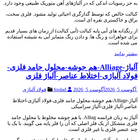
به جز رسوبات اندکی که در آلیاژهای آهن متوریک طبیعی وجود دارد.
کبالت خالص که توسط گدازگری احیائی تولید مشود. فلزی سخت،
براق و خاکستری نقره ای است.
از رنگدانه های آبی پایه کبالت (آبی کبالت) از زمان های بسیار قدیم
برای جواهرات و رنگ ها. و دادن رنگ متمایز آبی به شیشه استفاده
می شده است.
بیشتر بدانید
آلیاژ-Alliage-هم جوشه-محلول جامد فلزی-
فولاد آلیاژی-اختلاط عناصر-آلیاژ فلزی
آگوست 5, 2026
آگوست 5, 2026
foolad
فولاد آلیاژی
آلیاژ-Alliage-هم جوشه-محلول جامد فلزی-فولاد آلیاژی-اختلاط
عناصر-آلیاژ فلزی-آلیاژ سرامیکی
آلیاژ به زبان فرانسه Alliag. یا هم جوشه مخلوط یا محلول جامد
فلزی متشکل از یک فلز اصلی که آن را فلز پایه می گویند. با یک یا
چند عنصر فلزی یا غیر فلزی است.