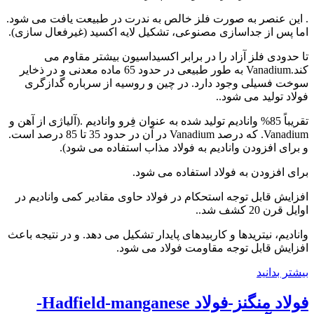
. این عنصر به صورت فلز خالص به ندرت در طبیعت یافت می شود.
اما پس از جداسازی مصنوعی، تشکیل لایه اکسید (غیرفعال سازی).
تا حدودی فلز آزاد را در برابر اکسیداسیون بیشتر مقاوم می
کند.Vanadium به طور طبیعی در حدود 65 ماده معدنی و در ذخایر
سوخت فسیلی وجود دارد. در چین و روسیه از سرباره گدازگری
فولاد تولید می شود..
تقریباً 85% وانادیم تولید شده به عنوان فِرو وانادیم .(آلیاژی از آهن و
Vanadium. که درصد Vanadium در آن در حدود 35 تا 85 درصد است.
و برای افزودن وانادیم به فولاد مذاب استفاده می شود).
برای افزودن به فولاد استفاده می شود.
افزایش قابل توجه استحکام در فولاد حاوی مقادیر کمی وانادیم در
اوایل قرن 20 کشف شد..
وانادیم، نیتریدها و کاربیدهای پایدار تشکیل می دهد. و در نتیجه باعث
افزایش قابل توجه مقاومت فولاد می شود.
بیشتر بدانید
فولاد منگنز-فولاد Hadfield-manganese-