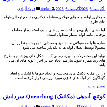
آگوست 6, 2026
آگوست 6, 2026
foolad
فولاد آلیاژی
خمکاری لوله-لوله های فولادی-مقاطع فولادی-مقاطع توخالی-لوله
های فلزی
لوله های آلیاژی-در ساخت سازه های سبک استفاده از مقاطع
توخالی مانند لوله بسیار متداول است.
سازه ها یا محصولاتی مانند میز و صندلی، دوچرخه و نظایر آن.
معمولاً توسط اتصال لوله ها به یکدیگر ساخته می شود.
تولید این محصولات به ویژه زمانی که با شکل های پیچیده و یا طرح
های زیبا همراه شود. نیازمند ایجاد خم در اجزاء لوله های آن می
باشد.
در این مقاله تکنیک های محاسبه و ایجاد خم ها با اشکال و ابعاد
گوناگون. در لوله های فلزی مورد بررسی قرار گرفته است.
بیشتر بدانید
کوئنچ-آبدهی (مکانیک)-Quenching-سردایش
آگوست 6, 2026
آگوست 6, 2026
foolad
فولاد آلیاژی