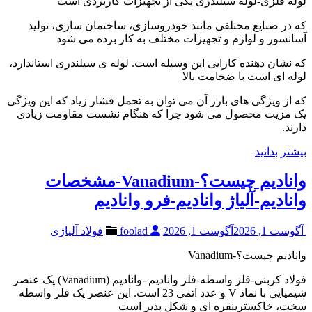
لوله فلزی-لوله سیلندری یکی از تجهیزات کاربردی است
که در صنایع مختلفی مانند خودروسازی، ساختمان سازی، تولید
آسانسور و لوازم و تجهیزات مختلف به کار برده می شود
که نشان دهنده کارایی این وسیله است. لوله ی سیلندری استاندارد،
لوله ای است با ضخامت بالا
که از ویژگی های بارز آن می توان به تحمل فشار زیاد که این ویژگی
یک مزیت محصول می شود چرا که هنگام نشست مقاومت زیادی
دارند.
بیشتر بدانید
وانادیم چیست؟-Vanadium-مشخصات
وانادیم-آلیاژ وانادیم-فرو وانادیم
آگوست 1, 2026
آگوست 1, 2026
foolad
فولاد آلیاژی
وانادیم چیست؟-Vanadium
فولاد کربنی-فلز واسطه-فلز وانادیم -وانادیم (Vanadium) یک عنصر
شیمیایی با نماد V و عدد اتمی 23 است. این عنصر یک فلز واسطه
سخت، خاکسترینقره ای و شکل پذیر است