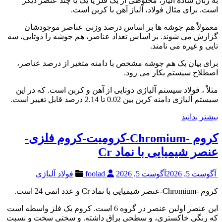
به زبان ساده آلیاژ، مخلوطی از یک فلز یا یک یا چند عنصر دیگر
است. برای مثال فولاد، آلیاژ آهن با کربن است.
معمولاً هم جوشه ها بر اساس درصد وزنی عناصر موجودشان
گزارش می شوند. بر اساس تعداد عناصر، هم جوشه را دوتایی، سه
تایی و غیره می نامند.
برای بیان یک هم جوشه مشخص با دامنه متغیر از درصد عناصر،
اصطلاح سیستم بکار می رود.
مثلاً ، فولاد سیستم آلیاژی دوتایی از آهن و کربن است. که در این
سیستم آلیاژی دامنه کربن بین 0.02 تا 2.14 درصد قابل تغییر است.
بیشتر بدانید
کروم -Chromium-کرومیت-کروم فلزی-
عنصر شیمیایی با نماد Cr
آگوست 5, 2026
آگوست 5, 2026
foolad
فولاد آلیاژی
کروم -Chromium-عنصر شیمیایی با نماد Cr و عدد اتمی 24 است.
این عنصر اولین عنصر در گروه 6 است. کروم یک فلز واسطه است
که رنگی خاکستری، و سطحی براق داشته. و سختی سخت و نسبت