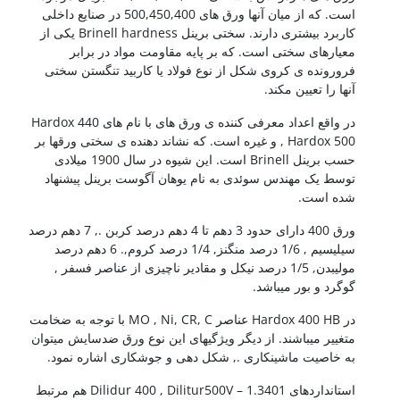
است. که از میان آنها ورق های 500,450,400 در صنایع داخلی
کاربرد بیشتری دارند. سختی برینل Brinell hardness یکی از
معیارهای سختی است. که بر پایه مقاومت مواد در برابر
فرورونده ی کروی شکل از نوع فولاد یا کاربید تنگستن سختی
آنها را تعیین مکند.
در واقع اعداد معرفی کننده ی ورق های با نام های Hardox 440
, Hardox 500 و غیره است. که نشاند دهنده ی سختی ورقها بر
حسب برینل Brinell است. این شیوه در سال 1900 میلادی
توسط یک مهندس سوئدی به نام یوهان آگوست برینل پیشنهاد
شده است.
ورق 400 دارای حدود 3 دهم تا 4 دهم درصد کربن ., 7 دهم درصد
سیلیسیم , 1/6 درصد منگنز, 1/4 درصد کروم,. 6 دهم درصد
مولیبدن, 1/5 درصد نیکل و مقادیر ناچیزی از عناصر فسفر ,
گوگرد و بور میباشد.
در Hardox 400 HB عناصر MO , Ni, CR, C با توجه به ضخامت
متغییر میباشند. از دیگر ویژگیهای این نوع ورق ضدسایش میتوان
به خاصیت ماشینکاری ., شکل دهی و جوشکاری اشاره نمود.
استانداردهای Dilidur 400 , Dilitur500V – 1.3401 هم مرتبط