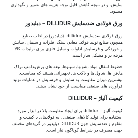
سایش. و در نتیجه کاهش قابل توجه هزینه های تغمیر و نگهداری
میشود.
ورق فولادی ضدسایش DILLIDUR – دیلیدور
ورق فولادی ضدسایش dillidur -(دیلیدور) در اغلب صنایع
همچون صنایع تولید فولاد. معادن سنگ, فلزات و سیمان, سایش
و خوردگی و فرسایش اداوات و سایل فلزی برای تولیدات کالا
هزینه بر و مشکل ساز است.
خطوط انتقال مواد ,شوتها, سیلوها, تیغه های برش,دامپ تراک
ها,فن ها, شاول ها و باکت ها, تجهیزاتی هستند که میبایست.
بیشترین میزان مقاومت به سایش و فرسایش در عملیات تولید
فرآورده های صنعتی میبایست از خود نشان بدهند.
کیفیت آلیاژ – DILLIDUR
کیفیت آلیاژ – dillidur برای ایجاد مقاومت بالا در ابزار مورد
استفاده برای تولید کالاهای صنعتی . به فولادهای با کیفیت و
مقاوم و ضدسایش چون DILLIDUR دیلیدور در گریدهای مختلف
جهت مصرف در شرایط گوناگون نیاز است.