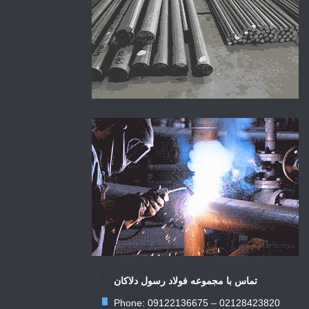
تماس با مجموعه فولاد رسول دلاکان
Phone: 09122136675 – 02128423820