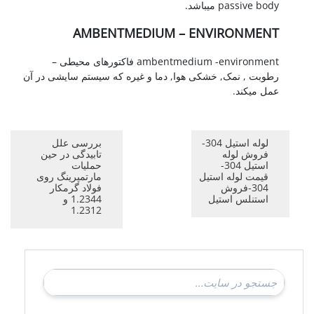
passive body میباشد.
AMBENTMEDIUM – ENVIRONMENT
ambentmedium -environment فاکتورهای محیطی –
رطوبت , نمک, خشکی هوا, دما و غیره که سیستم سایشی در آن
عمل میکند.
لوله استیل 304-
بررسی علل
فروش لوله
تابیدگی در حین
استیل 304-
حملیات
قیمت لوله استیل
مارتمپرینگ روی
304-فروش
فولاد گرمکار
استنلس استیل
1.2344 و
1.2312