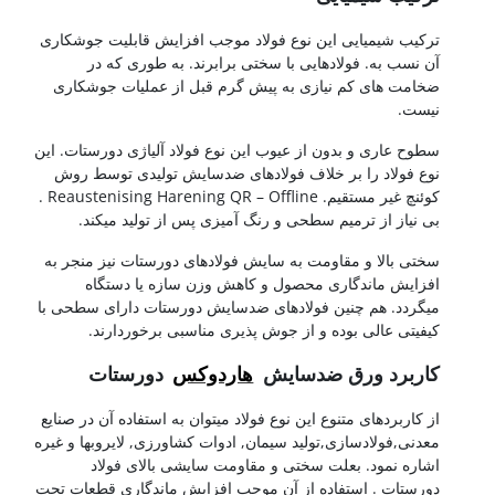
ترکیب شیمیایی این نوع فولاد موجب افزایش قابلیت جوشکاری
آن نسب به. فولادهایی با سختی برابرند. به طوری که در
ضخامت های کم نیازی به پیش گرم قبل از عملیات جوشکاری
نیست.
سطوح عاری و بدون از عیوب این نوع فولاد آلیاژی دورستات. این
نوع فولاد را بر خلاف فولادهای ضدسایش تولیدی توسط روش
کوئنچ غیر مستقیم. Reaustenising Harening QR – Offline .
بی نیاز از ترمیم سطحی و رنگ آمیزی پس از تولید میکند.
سختی بالا و مقاومت به سایش فولادهای دورستات نیز منجر به
افزایش ماندگاری محصول و کاهش وزن سازه یا دستگاه
میگردد. هم چنین فولادهای ضدسایش دورستات دارای سطحی با
کیفیتی عالی بوده و از جوش پذیری مناسبی برخوردارند.
کاربرد ورق ضدسایش
هاردوکس
دورستات
از کاربردهای متنوع این نوع فولاد میتوان به استفاده آن در صنایع
معدنی,فولادسازی,تولید سیمان, ادوات کشاورزی, لایروبها و غیره
اشاره نمود. بعلت سختی و مقاومت سایشی بالای فولاد
دورستات . استفاده از آن موجب افزایش ماندگاری قطعات تحت