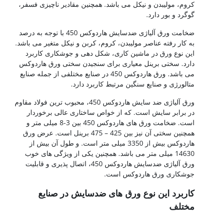
کروم، مولیبدن و نیکل می باشد. همچنین مقادیر ناچیزی فسفر،
گوگرد و بور دارد.
ضخامت ورق آلیاژی ضدسایش هاردوکس 450 با توجه به درصد
به کار رفته عناصر مولیبدن، کروم، کربن و نیکل متغیر می باشد.
این نوع ورق در ماشین کاری، شکل دهی و جوشکاری کاربرد
دارد. سختی برینل معیاری برای سنجیدن سختی ورق هاردوکس
می باشد. ورق هاردوکس 450 در صنایع مختلفی از جمله صنایع
متالورژی و صنایع سنگین مرتبط کاربرد دارد.
ورق آلیاژی ضد سایش هاردوکس 450، محبوب ترین فولاد مقاوم
در برابر سایش است. که از خواص ساختاری عالی برخوردار
است. ضخامت ورق های هاردوکس 450 بین 3-8 میلی متر و
همچنین سختی آن نیز بین 425 – 475 برینل است. عرض ورق
هاردوکس بیش از 3350 میلی متر است. و طول آن بیش از
14630 میلی متر می باشد. همچنین یکی از ویژگی های خوب
ورق آلیاژی ضدسایش هاردوکس 450، اتصال پذیری و قابلیت
جوشکاری ورق هاردوکس است.
کاربرد این نوع ورق های ضدسایش در صنایع
مختلف