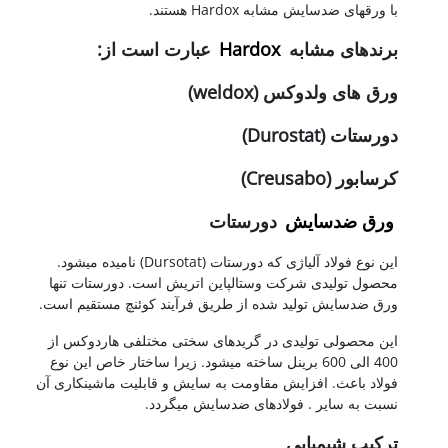
با ورقهای ضدسایش مشابه Hardox هستند.
برندهای مشابه
Hardox
عبارت است از:
ورق های ولدوکس (weldox)
دورستات (Durostat)
کرسابور (Creusabo)
ورق ضدسایش
دورستات
این نوع فولاد آلیاژی که دورستات (Dursotat) نامیده میشود.
محصول تولیدی شرکت وستالپاین اتریش است. دورستات تنها
ورق ضدسایش تولید شده از طریق فرآیند کوئنچ مستقیم است.
این محصولی تولیدی در گریدهای سختی مختلفی هاردوکس از
400 الی 600 برینل ساخته میشود. زیرا ساختار خاص این نوع
فولاد باعث. افزایش مقاومت به سایش و قابلیت ماشینکاری آن
نسبت به سایر . فولادهای ضدسایش میگردد.
ترکیب شیمیایی