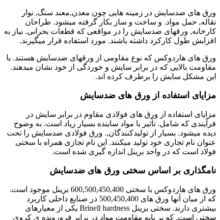
ورق های ضدسایش در زمینه هایی چون معدن,معند سنگ, نوار
نقاله, حمل مواد. و ساخت و ساز بکار گرفته میشود. طراحان
کارخانه, ورقهای ضدسایش را در مواقعی که قطعات بحرانی. نیاز به
افزایش طول کارکرد داشته باشند. مورد استفاده قرار میگیرند.
ورق های هاردوکس که نوع مقاومی از ورقهای ضدسایش هستند. با
مقاومت بالایی که در برابر سایش و خوردگی از خود نشان میدهند.
این مشکل سایش را برطرف کرده اند.
مزایای استفاده از ورق های ضدسایش
مزایای استفاده از ورق های فولادی مقاوم در برابر سایش در
فرآیندی که شامل. تأثیر با مواد ساینده بسیار زیاد است. به وضوح
دیده میشود. بسیار از تولیدکنندگان,. ورق فولادی ضدسایش را تحت
عنوان نام تجاری خود تولید میکنند. این نام تجازی همراه با سختی
فولاد است که در واحد برینل اندازه گیری شده است.
نامگذاری بر اساس سختی ورق های ضدسایش
ورق های هاردوکس با سختی 600,500,450,400 برینل موجود است.
که از میان آنها ورق های 500,450,400 در صنایع داخلی کاربرد
بیشتری دارند. سختی برینل Brinell hardness یکی از معیارهای
سختی است. که بر پایه مقاومت مواد در برابر فرورونده ی کروی