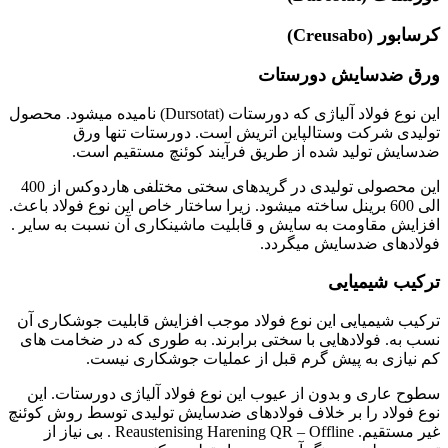
کرسابور (Creusabo)
ورق ضدسایش
دورستات
این نوع فولاد آلیاژی که دورستات (Dursotat) نامیده میشود. محصول
تولیدی شرکت وستالپاین اتریش است. دورستات تنها ورق
ضدسایش تولید شده از طریق فرآیند کوئنچ مستقیم است.
این محصولی تولیدی در گریدهای سختی مختلفی هاردوکس از 400
الی 600 برینل ساخته میشود. زیرا ساختار خاص این نوع فولاد باعث.
افزایش مقاومت به سایش و قابلیت ماشینکاری آن نسبت به سایر .
فولادهای ضدسایش میگردد.
ترکیب شیمیایی
ترکیب شیمیایی این نوع فولاد موجب افزایش قابلیت جوشکاری آن
نسب به. فولادهایی با سختی برابرند. به طوری که در ضخامت های
کم نیازی به پیش گرم قبل از عملیات جوشکاری نیست.
سطوح عاری و بدون از عیوب این نوع فولاد آلیاژی دورستات. این
نوع فولاد را بر خلاف فولادهای ضدسایش تولیدی توسط روش کوئنچ
غیر مستقیم. Reaustenising Harening QR – Offline . بی نیاز از