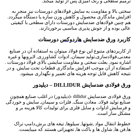
ترمیم سطحی و رنگ آمیزی پس از تولید میکند.
سختی بالا و مقاومت به سایش فولادهای دورستات نیز منجر به
افزایش ماندگاری محصول و کاهش وزن سازه یا دستگاه میگردد.
هم چنین فولادهای ضدسایش دورستات دارای سطحی با کیفیتی
عالی بوده و از جوش پذیری مناسبی برخوردارند.
کاربرد ورق ضدسایش
هاردوکس
دورستات
از کاربردهای متنوع این نوع فولاد میتوان به استفاده آن در صنایع
معدنی,فولادسازی,تولید سیمان, ادوات کشاورزی, لایروبها و غیره
اشاره نمود. بعلت سختی و مقاومت سایشی بالای فولاد دورستات .
استفاده از آن موجب افزایش ماندگاری قطعات تحت سایش. و در
نتیجه کاهش قابل توجه هزینه های تغمیر و نگهداری میشود.
ورق فولادی ضدسایش DILLIDUR – دیلیدور
ورق فولادی ضدسایش dillidur -(دیلیدور) در اغلب صنایع همچون
صنایع تولید فولاد. معادن سنگ, فلزات و سیمان, سایش و خوردگی
و فرسایش اداوات و سایل فلزی برای تولیدات کالا هزینه بر و
مشکل ساز است.
خطوط انتقال مواد ,شوتها, سیلوها, تیغه های برش,دامپ تراک
ها,فن ها, شاول ها و باکت ها, تجهیزاتی هستند که میبایست.