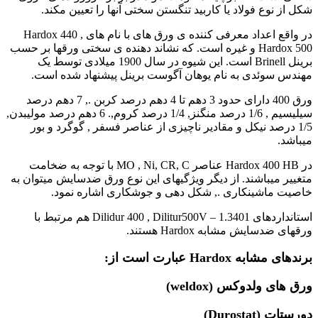
شکل از نوع فولاد یا کاربید تنگستن سختی آنها را تعیین مکند.
در واقع اعداد معرفی کننده ی ورق های با نام های Hardox 440 ,
Hardox 500 و غیره است. که نشاند دهنده ی سختی ورقها بر حسب
برینل Brinell است. این شیوه در سال 1900 میلادی توسط یک
مهندس سوئدی به نام یوهان آگوست برینل پیشنهاد شده است.
ورق 400 دارای حدود 3 دهم تا 4 دهم درصد کربن ., 7 دهم درصد
سیلیسیم , 1/6 درصد منگنز, 1/4 درصد کروم,. 6 دهم درصد مولیبدن,
1/5 درصد نیکل و مقادیر ناچیزی از عناصر فسفر , گوگرد و بور
میباشد.
در Hardox 400 HB عناصر MO , Ni, CR, C با توجه به ضخامت
متغییر میباشند. از دیگر ویژگیهای این نوع ورق ضدسایش میتوان به
خاصیت ماشینکاری ., شکل دهی و جوشکاری اشاره نمود.
استانداردهای Dilidur 400 , Dilitur500V – 1.3401 هم مرتبط با
ورقهای ضدسایش مشابه Hardox هستند.
برندهای مشابه
Hardox
عبارت است از:
ورق های ولدوکس (weldox)
دورستات (Durostat)