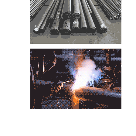
📞
تماس با مجموعه فولاد رسول دلاکان
📱
Phone: 09122136675 – 02128423820
💬
WhatsApp: 09122136675