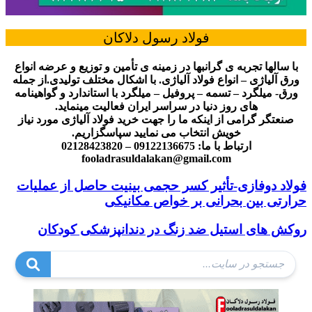
فولاد رسول دلاکان
با سالها تجربه ی گرانبها در زمینه ی تأمین و توزیع و عرضه انواع
ورق آلیاژی – انواع فولاد آلیاژی. با اشکال مختلف تولیدی.از جمله
ورق- میلگرد – تسمه – پروفیل – میلگرد با استاندارد و گواهینامه
های روز دنیا در سراسر ایران فعالیت مینماید.
صنعتگر گرامی از اینکه ما را جهت خرید فولاد آلیاژی مورد نیاز
خویش انتخاب می نمایید سپاسگزاریم.
ارتباط با ما: 09122136675 – 02128423820
fooladrasuldalakan@gmail.com
فولاد دوفازی-تأثیر کسر حجمی بینیت حاصل از عملیات
حرارتی بین بحرانی بر خواص مکانیکی
روکش های استیل ضد زنگ در دندانپزشکی کودکان