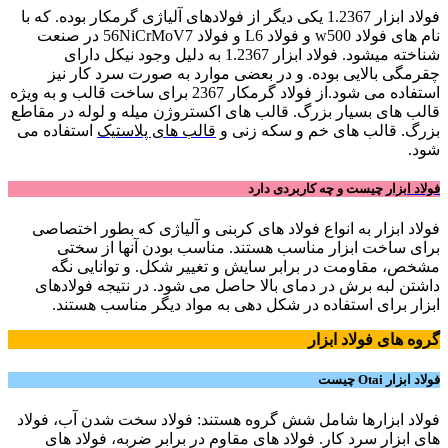
فولاد ابزار 1.2367 یکی دیگر از فولادهای آلیاژی گرمکار بوده. که با
نام های فولاد w500 و فولاد L6 و فولاد 56NiCrMoV7 در صنعت
شناخته میشود. فولاد ابزار 1.2367 به دلیل وجود نیکل دارای
چقرمگی بالایی بوده. و در بعضی موارد به صورت سرد کار نیز
استفاده می شود.از فولاد گرمکار 2367 برای ساخت قالب و به ویژه
قالب های بسیار بزرگ. قالب های اکستروژن میله و لوله در مقاطع
بزرگ. قالب های خم و سکه زنی و
قالب های پلاستیک
استفاده می
شود.
فولاد ابزار
چیست و چه کاربردی دارد
فولاد ابزار به انواع فولاد های کربنی و آلیاژی که بطور اختصاصی
برای ساخت ابزار مناسب هستند. مناسب بودن آنها از سختی
مشخص، مقاومت در برابر سایش و تغییر شکل. و توانایی نگه
داشتن لبه برش در دمای بالا حاصل می شود. در نتیجه فولادهای
ابزار برای استفاده در شکل دهی به مواد دیگر مناسب هستند.
گروه های فولاد ابزار
فولاد ابزار Otai چیست
فولاد ابزارها شامل شش گروه هستند: فولاد سخت شدن آب، فولاد
های ابزار سرد کار. فولاد های مقاوم در برابر ضربه، فولاد های