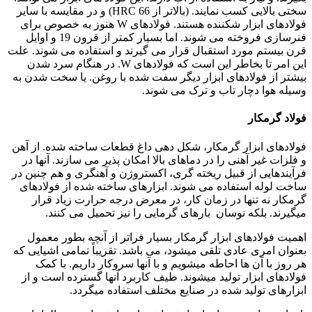
سختی بالایی کسب نمایند. (بالاتر از HRC 66) و در مقایسه با سایر
فولادهای ابزار شکننده هستند. فولادهای W هنوز به خصوص برای
فنرسازی فروخته می شوند. اما بسیار کمتر از قرون 19 و اوایل
قرن بیستم مورد استقبال قرار می گیرند و استفاده می شوند. علت
این امر تا بخاطر این است که فولادهای W. در هنگام سرد شدن
بیشتر از فولادهای ابزار دیگر سفت شده با روغن. یا سخت شدن به
وسیله هوا دچار تاب و ترک می شوند.
فولاد گرمکار
فولادهای ابزار گرمکار، شکل دهی داغ قطعات ساخته شده. از آهن
و فلزات غیر آهنی را در دماهای بالا امکان پذیر می سازند. آنها در
فرآیندهایی از قبیل ریخته گری، اکستروژن و آهنگری و هم چنین در
ساخت لوله استفاده می شوند. ابزارهای ساخته شده از فولادهای
گرمکار نه تنها در زمان کار، در معرض درجه حرارت زیاد قرار
میگیرند. بلکه نوسان بارهای گرمایی را نیز تحمیل می کنند.
اهمیت فولادهای ابزار گرمکار بسیار فراتر از آنچه بطور معمول
بعنوان امری عادی تلقی میشود، می باشد. تقریباً تمامی اشیایی که
هر روز با آن ها احاطه میشویم و با آنها سروکار داریم. با کمک
فولادهای ابزار تولید میشوند. طیف کاربرد آنها گسترده است و از
ابزارهای تولید شده در صنایع مختلف استفاده میگردد.