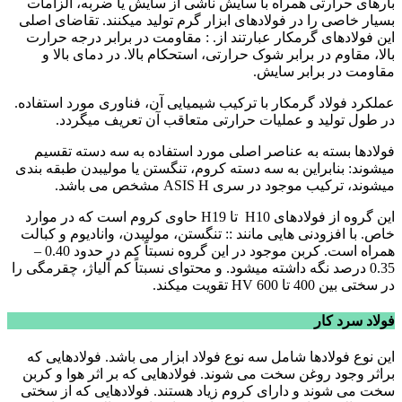
بارهای حرارتی همراه با سایش ناشی از سایش یا ضربه، الزامات
بسیار خاصی را در فولادهای ابزار گرم تولید میکنند. تقاضای اصلی
این فولادهای گرمکار عبارتند از. : مقاومت در برابر درجه حرارت
بالا، مقاوم در برابر شوک حرارتی، استحکام بالا. در دمای بالا و
مقاومت در برابر سایش.
عملکرد فولاد گرمکار با ترکیب شیمیایی آن، فناوری مورد استفاده.
در طول تولید و عملیات حرارتی متعاقب آن تعریف میگردد.
فولادها بسته به عناصر اصلی مورد استفاده به سه دسته تقسیم
میشوند: بنابراین به سه دسته کروم، تنگستن یا مولیبدن طبقه بندی
میشوند، ترکیب موجود در سری ASIS H مشخص می باشد.
این گروه از فولادهای H10 تا H19 حاوی کروم است که در موارد
خاص. با افزودنی هایی مانند :: تنگستن، مولیبدن، وانادیوم و کبالت
همراه است. کربن موجود در این گروه نسبتاً کم در حدود 0.40 –
0.35 درصد نگه داشته میشود. و محتوای نسبتاً کم آلیاژ، چقرمگی را
در سختی بین 400 تا 600 HV تقویت میکند.
فولاد سرد کار
این نوع فولادها شامل سه نوع فولاد ابزار می باشد. فولادهایی که
براثر وجود روغن سخت می شوند. فولادهایی که بر اثر هوا و کربن
سخت می شوند و دارای کروم زیاد هستند. فولادهایی که از سختی