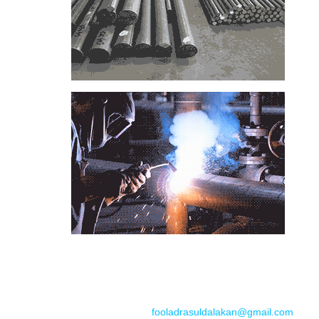
📞
تماس با مجموعه فولاد رسول دلاکان
📱
Phone: 09122136675 – 02128423820
💬
WhatsApp: 09122136675
📧
Email:
fooladrasuldalakan@gmail.com