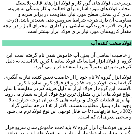
پرسرعت، فولاد های گرم کار و فولاد ابزارهای قالب پلاستیک.
انتخاب فولادهای مورد اشاره برای فعالبت و کار بستگی به هزینه،
دمای کار. سختی سطح مورد نیاز، مقاومت در برابر ضربه و
مقاومت آن دارد. هرچه شرایط سرویس دهی شدیدتر باشد. (درجه
حرارت بالاتر، خورندگی، سایشی، بارگذاری، محتوای آلیاژ و در نتیجه
مقدار کاربیدهای مورد نیاز برای فولاد ابزار بیشتر است.
فولاد سخت کننده آب
از خاصیت اساسی آن یعنی آب خاموش شدن نام گرفته است. این
گروه از فولاد ابزار اساساً یک فولاد ساده با کربن بالا است. به دلیل
کم هزینه بودن معمولاً مورد استفاده قرار می گیرد.
فولاد ابزار گروه W نام خود را از خاصیت تعیین کننده نیاز به آبگیری
گرفته است. فولاد درجه W در واقع فولاد کربن ساده با کربن
بالاست. این گروه از فولاد ابزار به دلیل هزینه کم در مقایسه با سایر
انواع فولاد های ابزار. متداول ترین نوع فولاد ابزار به شمار می رود.
آنها برای قطعات کوچک و برنامه هایی که در آن درجه حرارت بالا
وجود ندارد بسیار مطلوب هستند. بالاتر از 150 درجه سانتی گراد
(302 درجۀ فارنهایت) تا حد قابل توجهی این نوع فولاد نرم می شود.
و سختی پذیری آن کم است.
بنابراین فولادهای ابزار گروه W باید تحت خاموش شدن سریع قرار
بگیرند. و نیاز به استفاده از آب دارند. این فولاد های ابزار می توانند.