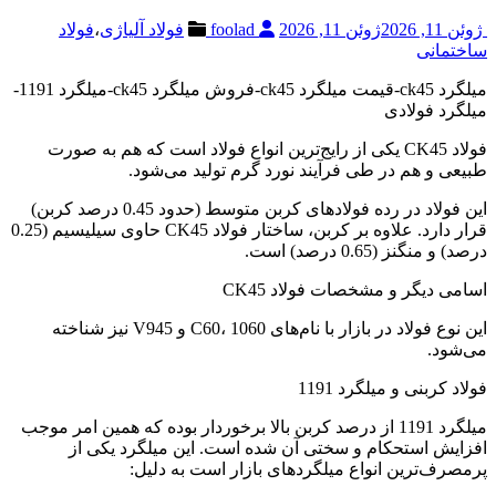
ژوئن 11, 2026
ژوئن 11, 2026
foolad
فولاد آلیاژی
،
فولاد
ساختمانی
میلگرد ck45-قیمت میلگرد ck45-فروش میلگرد ck45-میلگرد 1191-
میلگرد فولادی
فولاد CK45 یکی از رایج‌ترین انواع فولاد است که هم به صورت
طبیعی و هم در طی فرآیند نورد گرم تولید می‌شود.
این فولاد در رده فولادهای کربن متوسط (حدود 0.45 درصد کربن)
قرار دارد. علاوه بر کربن، ساختار فولاد CK45 حاوی سیلیسیم (0.25
درصد) و منگنز (0.65 درصد) است.
اسامی دیگر و مشخصات فولاد CK45
این نوع فولاد در بازار با نام‌های C60، 1060 و V945 نیز شناخته
می‌شود.
فولاد کربنی و میلگرد 1191
میلگرد 1191 از درصد کربن بالا برخوردار بوده که همین امر موجب
افزایش استحکام و سختی آن شده است. این میلگرد یکی از
پرمصرف‌ترین انواع میلگردهای بازار است به دلیل: