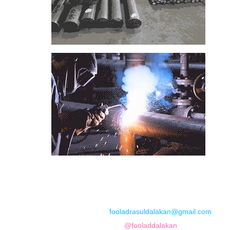
📞
تماس با مجموعه فولاد رسول دلاکان
📱
Phone: 09122136675 – 02128423820
💬
WhatsApp: 09122136675
📧
Email:
fooladrasuldalakan@gmail.com
📷
Instagram:
@fooladdalakan