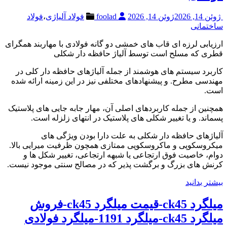
ژوئن 14, 2026
ژوئن 14, 2026
foolad
فولاد آلیاژی
،
فولاد
ساختمانی
ارزیابی لرزه ای قاب های خمشی دو گانه فولادی با مهاربند همگرای
قطری که مسلح است توسط آلیاژ حافظه دار شکلی
کاربرد سیستم های هوشمند از جمله آلیاژهای حافظه دار کلی در
مهندسی مطرح. و پیشنهادهای مختلفی نیز در این زمینه ارائه شده
است.
همچنین از جمله کاربردهای اصلی آن، مهار جابه جایی های پلاستیک
پسماند. و یا تغییر شکلی های پلاستیک در انتهای زلزله است.
آلیاژهای حافظه دار شکلی به علت دارا بودن ویژگی های
میکروسکوپی و ماکروسکوپی ممتازی همچون ظرفیت میرایی بالا.
دوام، خاصیت فوق ارتجاعی یا شبهه ارتجاعی، تغییر شکل ها و
کرنش های بزرگ و برگشت پذیر که در مصالح سنتی موجود نیست.
بیشتر بدانید
میلگرد ck45-قیمت میلگرد ck45-فروش
میلگرد ck45-میلگرد 1191-میلگرد فولادی