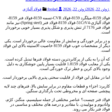
ژوئن 22, 2026
ژوئن 22, 2026
foolad
فولاد آلیاژی
فولاد 8159-میلگرد 8159-فولاد CVR-تسمه 8159-فولاد فنر 8159-
فولاد آلیاژی-51CrV4-فولاد 8159-فولاد فنر (Spring steel)-نیز مانند
فولاد فنر 7176 از تنش پذیری و شکل پذیری بسیار خوبی برخوردار
است.
و در برابر خوردگی و سایش از مقاومت عالی برخوردار است. یکی
دیگر از مشخصات خوب فولاد 8159 خاصیت الاستیته بالای این فولاد
است.
که آن را به یکی از پرکابردترین دسته فولاد فنرها تبدیل کرده است.
یکی از معایب فولاد 1.8159 قابلیت بسیار پایین جوشکاری به دلیل
وجود بالای کربن و خطر ترک خوردگی است.
اما در مقابل این فولاد از قابلیت سختی پذیری بالایی برخوردار است.
کاربرد: اجزاء و قطعات مقاوم در برابر سایش بالا، فنرهای چند لایه
پیچشی صفحه ای و مخروطی تحت بارگذاری سنگین.
فولاد فنر چیست؟ عناصر مختلفی از جمله سیلیسیم، منگنز، کرُم،
وانادیوم و مولیبدن. با مقادیر و درصد های مختلف و مناسبی در
فولاد فنر بکار می روند.