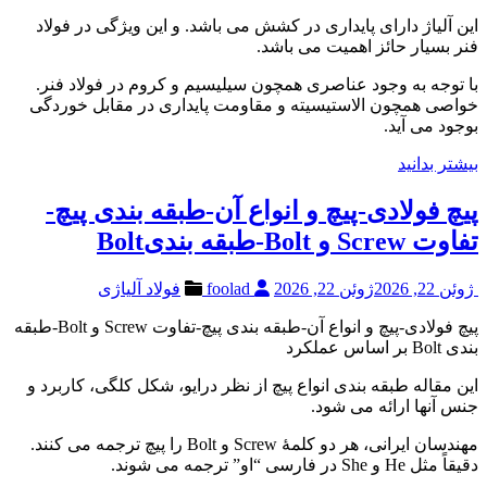
این آلیاژ دارای پایداری در کشش می باشد. و این ویژگی در فولاد
فنر بسیار حائز اهمیت می باشد.
با توجه به وجود عناصری همچون سیلیسیم و کروم در فولاد فنر.
خواصی همچون الاستیسیته و مقاومت پایداری در مقابل خوردگی
بوجود می آید.
بیشتر بدانید
پیچ فولادی-پیچ و انواع آن-طبقه بندی پیچ-
تفاوت Screw و Bolt-طبقه بندیBolt
ژوئن 22, 2026
ژوئن 22, 2026
foolad
فولاد آلیاژی
پیچ فولادی-پیچ و انواع آن-طبقه بندی پیچ-تفاوت Screw و Bolt-طبقه
بندی Bolt بر اساس عملکرد
این مقاله طبقه بندی انواع پیچ از نظر درایو، شکل کلگی، کاربرد و
جنس آنها ارائه می شود.
مهندسان ایرانی، هر دو کلمۀ Screw و Bolt را پیچ ترجمه می کنند.
دقیقاً مثل He و She در فارسی “او” ترجمه می شوند.