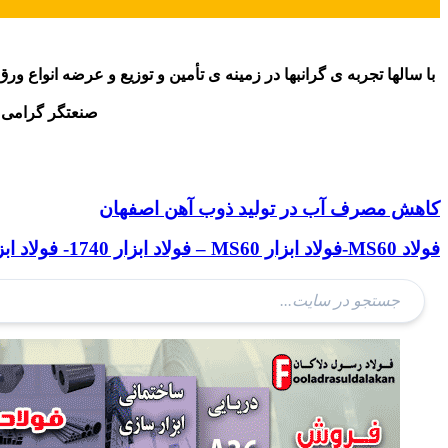
با سالها تجربه ی گرانبها در زمینه ی تأمین و توزیع و عرضه انواع ورق
صنعتگر گرامی از
#ورق_گرم #فولاد_گرمکار #تولید_فولاد #تولید_ورق_گرم #تولید_میلگرد_آلیاژی #تولید_فولاد_آلیاژی #تولید_ورق_سرد #نورد_گرم #نورد_سرد #تولید_مقاطع_فولادی #تولید_پروفیل #فولاد_مبارکه #ذوب_آهن #تولید_تیر_آهن
کاهش مصرف آب در تولید ذوب آهن اصفهان
فولاد MS60-فولاد ابزار MS60 – فولاد ابزار 1740- فولاد ابزار کربنی