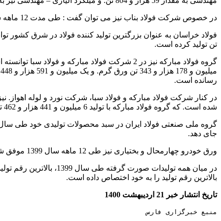
مهندسی به مقدار 59 هزار و 804 تن. و میلگرد آلیاژی – مهندسی نیز به میزان 278 هزار و 815 تن تولید کرده است.
در خصوص شرکت فولاد بناب نیز می توان گفت : طی مدت 12 ماهه سال 1399. تنها توانسته میلگرد به مقدار 460 هزار و 163 تن تولید کند.
تن تولید کرده است.
رسانده است.
شده است. که گروه فولاد مبارکه با تولید 6 میلیون و 441 هزار و 462 تن سهم 93 درصد. در
جای دهد.
ورق خودرو چهارمحال و بختیاری نیز طی 12 ماهه سال 1399 موفق شده. ورق گالوانیزه به میزان 249 هزار و 324 تن تولید کند.
بالاترین رقم تولید را به خود اختصاص داده است.
تاریخ انتشار خبر 21 اردیبهشت 1400
منبع خبرگزاری فارس