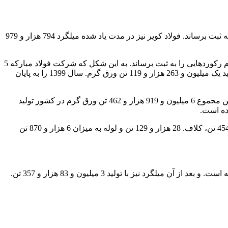
فولاد خراسان به عنوان بزرگترین تولید کننده فولاد در شرق کشور توانسته. تولید میلگرد به مقدار 499 هزار و 721 تن را در پایان سال 1399، به ثبت برساند. فولاد کویر نیز در مدت یاد شده میلگرد 794 هزار و 979
گروه فولاد مبارکه نیز در 2 شرکت فولاد مبارکه و فولاد سبا توانسته است. طی مدت 12 ماهه سال 1399 در زمینه تولید ورق سرد و ورق گرم رکوردهایی را به ثبت برساند. به این شکل که شرکت فولاد مبارکه 5
میلیون و 178 هزار و 343 تن ورق گرم. و یک میلیون و 591 هزار و 448 تن ورق سرد تولید کرده است. همچنین فولاد سبا نیز در این مدت با تولید یک میلیون و 263 هزار و 119 تن ورق گرم. سال 1399 را به پایان
در کنار شرکت فولاد مبارکه و فولاد سبا، شرکت نورد و لوله اهواز. نیز در 12 ماهه سال 1399 توانسته 478 هزار تن ورق گرم تولید کند. بنابراین مجموع 6 میلیون و 919 هزار و 462 تن ورق گرم در کشور تولید
ده است.
گروه ملی صنعتی فولاد ایران در سبد محصولات تولیدی خود طی سال 1399 توانسته. تیرآهن به میزان 65 هزار و 594 تن، میلگرد 170 هزار و 454 تن، کلاف. 28 هزار و 129 تن و لوله به میزان 6 هزار و 870 تن
در میان همه تولیدات صورت گرفته طی سال 1399، بالاترین رقم تولید به محصول ورق گرم. با 6 میلیون و 919 هزار و 462 تن اختصاص داشته است. و بعد از آن میلگرد نیز با تولید 3 میلیون و 83 هزار و 357 تن.