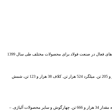
به گزارش خبرگزاری فارس به نقل از روابط عمومی شرکت فولاد مبارکه، بر پایه جداول منتشر شده. از سوی ایمیدرو، میزان تولید شرکت های فعال در صنعت فولاد برای محصولات مختلف طی سال 1399
شرکت ذوب آهن اصفهان نیز در مدت 12 ماهه سال 1399 موفق شده. در سبد محصولات فولادی خود به این شکل عمل کند. تیرآهن 817 هزار و 205 تن. میلگرد 524 هزار تن. کلاف 38 هزار و 123 تن، شمش
شرکت فولاد آلیاژی ایران طی سال 1399، 3 محصول را در سبد تولیدی خود داشته است. به این صورت که تسمه و کلاف آلیاژی – مهندسی به مقدار 34 هزار و 666 تن. چهارگوش و سایر محصولات آلیاژی. –