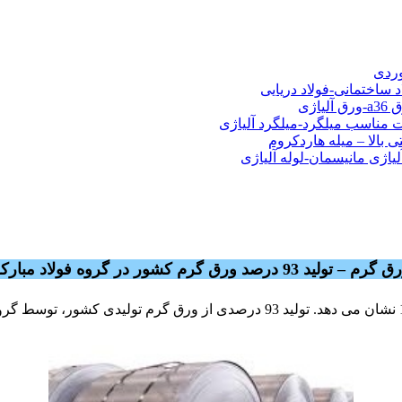
شی فولادی-ناودانی فولادی-قیمت ورق-قیمت فولاد
وردی
د ساختمانی-فولاد دریایی
ت مناسب میلگرد-میلگرد آلیاژی
 بالا – میله هاردکروم
لیاژی مانیسمان-لوله آلیاژی
رم – تولید 93 درصد ورق گرم کشور در گروه فولاد مبارکه