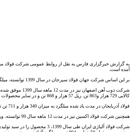
آمده است.
بر این اساس شرکت جهان فولاد سیرجان در سال 1399 توانسته. میلگرد به میزان 292 هزار و 941 تن تولید کند.
کالایی 729 هزار و863 تن. ریل 57 هزار و 868 تن و در سایر محصولات نیز 14 هزار و 970 تن را به تولید برساند.
فولاد آذربایجان در مدت یاد شده میلگرد به میزان 340 هزار و 711 تن تولید کرده است.
همچنین شرکت فولاد اکسین نیز در مدت 12 ماهه سال 99 توانسته. ورق عریض به مقدار 811 هزار و 481 تن به تولید برساند.