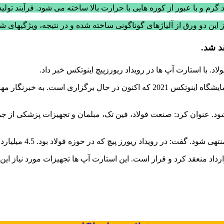
 و با عبور از کوره هایی با حرارت بالا ساخته می شود. فرآیند تولید 
ن دو ورق از آلیاژهای گوناگونی ساخته شده و در نتیجه، ویژگیهای شیم
محمد صالح خالقی دبیر شبکه فن بازار ملی ایران. در حاشیه دهمین نمایشگاه اینوتکس 
رویداد «ریورز پیچ» برگزار می شود. عنوان کرد: صنعت فولاد، فین تک، مبلمان و تجهی
اد ریورز پیچ که در حوزه فولاد بود. 4.5 میلیارد تومان قرارداد همکاری منعقد شد.