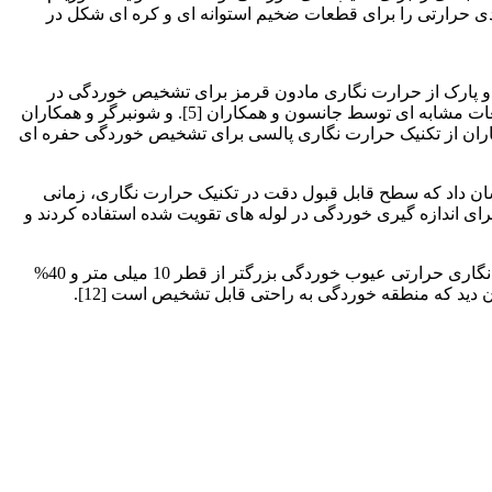
دی حرارتی را برای قطعات ضخیم استوانه ای و کره ای شکل در
و از حرارت نگاری مادون قرمز برای توصیف و کشف عیوب خوردگی پنهان در ورق های ضخیم فلزی استفاده کردند [3].هان و پارک از حرارت نگاری مادون قرمز برای تشخیص خوردگی در
قطعات فولادی پوشیده شده. با مواد ارگانیک استفاده کردند. مشاهده شد اختلاف دما در محل عیوب بیشترین مقدار است [4]. همچنین مطالعات مشابه ای توسط جانسون و همکاران [5]. و شونبرگر و همکاران
ادون قرمز همچنین برای تشخیص عیب خوردگی در پنل های آلومینیومی هواپیما استفاده شد [7].لوپو و همکاران از تکنیک حرارت نگاری پالسی برای تشخیص خوردگی حفره ای
ن داد که سطح قابل قبول دقت در تکنیک حرارت نگاری، زمانی
 و همکارانش از حرارت نگاری مادون قرمز برای اندازه گیری خوردگی در لوله های تقویت شده استفاده کردند و
لی و شن گزارش دادند که حرارت نگاری یک ابزار قوی برای تشخیص خوردگی پتروشیمی می باشد [11]. مطالعات آنها نشان داد. که حرارت نگاری حرارتی عیوب خوردگی بزرگتر از قطر 10 میلی متر و 40%