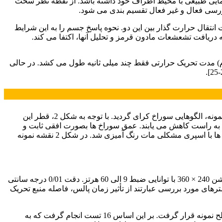
مایی طبیعی با محیط اطراف خود داشته باشد. از نقطه نظر سخت
بازرسی فعال و غیر فعال تقسیم بندی می شود.
انتقال حرارت گذار بین این دو. نحوه پاسخ جسم را به این شرایط
 دریافت تشعشعات مادون قرمز و تحلیل آنها، اکتفا می کند.
وم) مدت تحریک حرارتی فقط چند میلی ثانیه طول می کشد. در حالی
از دو ورق به ضخامت 5 میلی متر، مربعی شکل به ضلع 15 سانتی متر. از جنس فولاد کم کربن و فولاد آلیاژی انتخاب شدند. بر روی هر دون نمونه، الگوهایی سوراخ کرای گردید. با توجه به شکل 2، قطر این
ت و بصورت افقی از چپ به راست کاهش می یابند. عمق سوراخ ها بصورت افقی ثابت و
بصورت عمودی کاهش می یابند. جهت به حداقل رساندن نویزهای ناشی از بازتاب نور و جذب حداکثر حرارت اعمالی به نمونه ها. پشت نمونه ها با اسپری مشکلی مات رنگ آمیزی شد. در شکل 2 نقشه نمونه
آماده سازی چیدمان حرارت نگاری و طراحی آزمایشات تجهیزات مورد استفاده در آزمایش ها. یک دوربین حرارتی فلیر سری A دارای رزولیشن 240 × 360 با توانایی ضبط 9 الی 60 هرتز. دقت 0/01 درجه سانتی
د، در محیط بسته آزمایشگاه اجرا شد. پارامترهای مورد بررسی عبارتند از تأثیر زمان پالس، فاصله منبع تحریک
فاصله دوربین از نمونه 30 سانتی متردر نظر گرفته شد. که با توجه به ابعاد نمونه و نقطه فوکوس دوربین ثابت می باشد. دوربین عمود بر سطح نمونه قرار گرفت. بر این اساس 16 تست انجام گرفت که به