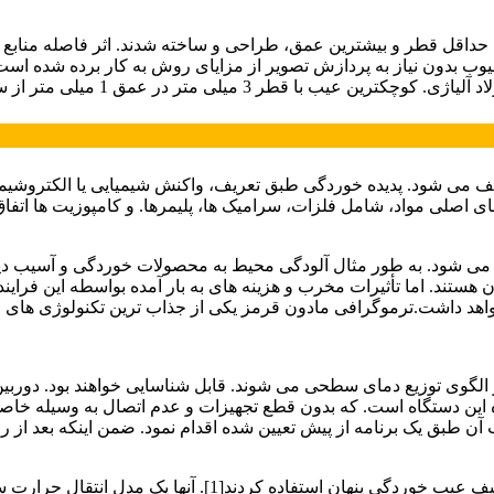
ل قطر و بیشترین عمق، طراحی و ساخته شدند. اثر فاصله منابع تح
بدون نیاز به پردازش تصویر از مزایای روش به کار برده شده است. از
ف می شود. پدیده خوردگی طبق تعریف، واکنش شیمیایی یا الکتروشیمیا
 اصلی مواد، شامل فلزات، سرامیک ها، پلیمرها. و کامپوزیت ها اتفاق م
ع می شود. به طور مثال آلودگی محیط به محصولات خوردگی و آسیب دید
هستند. اما تأثیرات مخرب و هزینه های به بار آمده بواسطه این فرایند
هد داشت.ترموگرافی مادون قرمز یکی از جذاب ترین تکنولوژی های ا
در الگوی توزیع دمای سطحی می شوند. قابل شناسایی خواهند بود. دورب
 این دستگاه است. که بدون قطع تجهیزات و عدم اتصال به وسیله خاصی
 طبق یک برنامه از پیش تعیین شده اقدام نمود. ضمن اینکه بعد از ر
گرینزاتو و واویلو، از تکنیک حرارت نگاری مادون قرمز گذرا برا