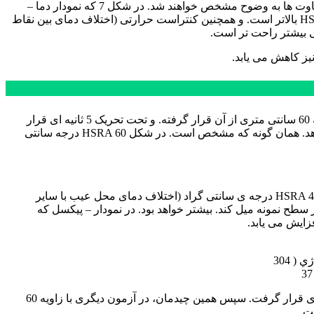
اگر در راستای عیوب با قطرهای 5،4 و 3 میلی متر مسیری کشیده و نمودار دما – پیکسل آن استخراج شود. و نمودارها با هم مقایسه شود، تفاوت ها به وضوح مشخص خواهند شد. در شکل 7 که نمودار دما –
پیکسل عیوب با قطرهای 5، 3 و 4 میلی متر را نشان می دهد. مشاهده می شود. که دمای نقاط مختلف آزمون HSD 30cm از آزمون HSD 60cm بالاتر است. و همچنین کنتراست حرارتی (اختلاف دمای بین نقاط
یز کاهش می یابد.
برای بررسی اثر زاویه تابش منابع تحریک، دو آزمایش طراحی شد. که در آن دو پروژکتور در زاویه 60 درجه نسبت به سطح نمونه. و در فاصله 60 سانتی متری از آن قرار گرفته. و تحت تحریک 5 ثانیه ای قرار
گرفت. در آزمون دیگری همین آزمایش با زاویه 40 درجه انجام شد. شکل 8 تصویر دمایی دو تست در بهترین کنتراست حرارتی را نشان می دهد. همان گونه که مشخص است. در شکل HSRA 60 درجه سانتی
در نمودار دما – پیکسل شکل 9 که مربوط به دما در مسیر عیوب با قطر 5 میلی متر میباشد. مشاهده می شود. که کنتراست حرارتی تست HSRA 40 درجه ی سانتی گراد (اختلاف دمای محل عیب با سایر
ت عمود بر سطح نمونه میل کند. بیشتر خواهد بود. در نمودار – پیکسل که
در آزمون دیگری، دو پروژکتور در زاویه 40 درجه. و در فاصله 60 سانتی متری نسبت به نمونه فولادآلیاژی قرار گرفته. و تحت تحریک 5 ثانیه ای قرار گرفت. سپس همین چیدمان، در آزمون دیگری با زاویه 60