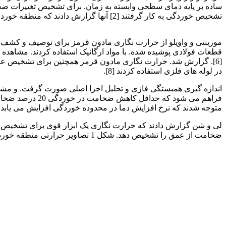
ساده بر پایه دمای سطحی وابسته به زمان. برای تشخیص تغییرات ضخا
تشخیص خوردگی به کار گرفتند [2] آنها گزارش دادند که منطقه خورد شده را می توان با ماکزیمم، توصیف کرد.
ورق های فولادی
در لوله های فلزی استفاده کردند [8].
اندازه گیری همبستگی فازی و تحلیل اجزا اصلی صورت گرفت. و مشا
متوجه شدند که نرخ افزایش دما در محدوده خوردگی افزایش می یابد [10]
ضخامت از عمق را تشخیص دهد. شکل 1 تصاویر حرارتی منطقه خوردگی در صفحه آلومینیومی را نشان می دهد. در تصویر فازی (b) می توان دید که منطقه خوردگی به راحتی قابل تشخیص است [12].