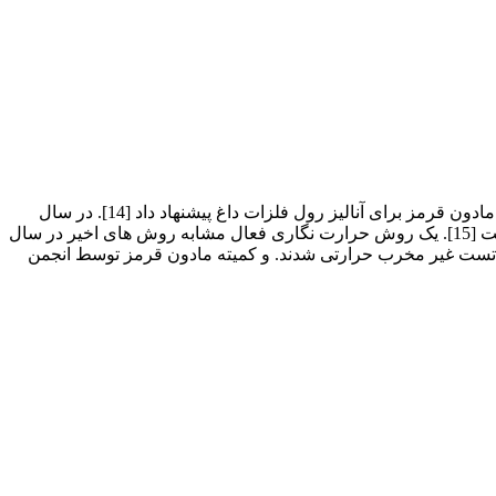
یک بازبینی از تاریخچه مهندسی مادون قرمز توسط آقای هادسون در سال 1969 انجام شد [13]. در سال 1935 نیکلاس استفاده از یک دماسنج مادون قرمز برای آنالیز رول فلزات داغ پیشنهاد داد [14]. در سال
1937، ورنوت یک روش حرارت نگاری فعال برای مطالعه خواص حرارتی مواد پیشنهاد داد که روش های مشابه آن تا به امروز باقی مانده است [15]. یک روش حرارت نگاری فعال مشابه روش های اخیر در سال
تعدادی از محققان هواپیما وارد محبث تست غیر مخرب حرارتی شدند. و کمیته مادون قرمز توسط انجمن