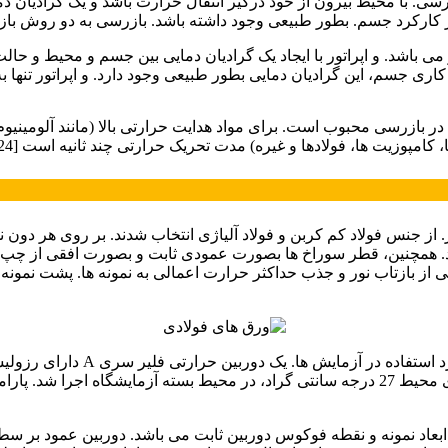
. با محیط بیرون از خود درگیر انتقال حرارت باشد و یک گرادیان د
اشی از کارکرد جسم. بطور طبیعی وجود داشته باشد. بازرسی به دو روش 
 باشد. و اپراتور با ایجاد یک گرادیان دمایی بین جسم و محیط و حالت 
 جسم، این گرادیان دمایی بطور طبیعی وجود دارد. و اپراتور تنها به
ر بازرسی محبوب است. برای مواد هدایت حرارتی بالا (مانند آلومینی
پوزیت ها، فولادها و غیره) مدت تحریک حرارتی چند ثانیه است [24-25].
 متر. و با عمق های 1 تا 4/7 میلی متر می باشد. همچنین، قطر سوراخ ها بصورت عمودی ثاب
گراد و دو پروژکتور با توان 1 کیلووات بودند. تمامی آزمایش ها در دمای محیط 27 درجه سانتی گرا