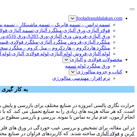
پرش
فولاد رسول دلاکان
فولاد آلیاژی-میلگرد آلیاژی-تسمه آلیاژی-ورق آلیاژی-لوله آلیاژی-نب
به
fooladrasuldalakan.com
محتوا
تسمه ترانس – تسمه فابریک – تسمه ماشینکار – تسمه ن
فولاد آلیاژی-ورق آلیاژی-میلگرد آلیاژی-تسمه آلیاژی-فولا
ورق آلیاژی-فروش ورق آلیاژی-ورق A283-ورق a516-ورق a36-ورق آلیاژی
میلگرد آلیاژی-فروش میلگرد آلیاژی-میلگرد فولادی-قیم
میلگرد هاردکروم – هاردکروم – میل کروم – میلگرد سختی
لوله آلیاژی-فروش لوله آلیاژی-لوله فولادی آلیاژی-لوله آ
محصولات فولادی و آلیاژی
ورق میلگرد لوله تسمه
کتاب و جزوه متالورژی
نرم افزار- مهندسی متالورژی
به کار گیری
ورق های فولادی
حرارت نگاری پالسی امروزه در صنایع مختلف برای بازرسی و پایش ب
است. که هر ساله هزینه های زیادی را به صنایع تحمیل می کند. که ب
انجام آزمون، عدم نیاز به تماس با نمونه. بررسی و بازرسی سطوح بزر
در این مقاله، برای تشخیص و بررسی عیب خوردگی در ورق های فلزی
کربن
و
فولاد آلیاژی
ساخته شدند. که کاربردهای فراوان در صنایع مخ