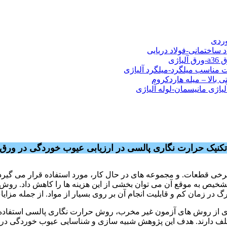
شی فولادی-ناودانی فولادی-قیمت ورق-قیمت فولاد
وردی
د ساختمانی-فولاد دریایی
ت مناسب میلگرد-میلگرد آلیاژی
 بالا – میله هاردکروم
لیاژی مانیسمان-لوله آلیاژی
 تکنیک حرارت نگاری پالسی در ارزیابی عیوب خوردگی در
ورق
رخی قطعات. و مجموعه های در حال کار، مورد استفاده قرار می گیرد
ا تشخیص به موقع آن می توان بخشی از این هزینه ها را کاهش داد. ر
گ در زمان کم و قابلیت انجام آن بر روی بسیار از مواد. از جمله مزا
 از روش های آزمون غیر مخرب، روش حرارت نگاری پالسی استفاده ش
تلف دارند. هدف این پژوهش شبیه سازی و شناسایی عیوب خوردگی در 