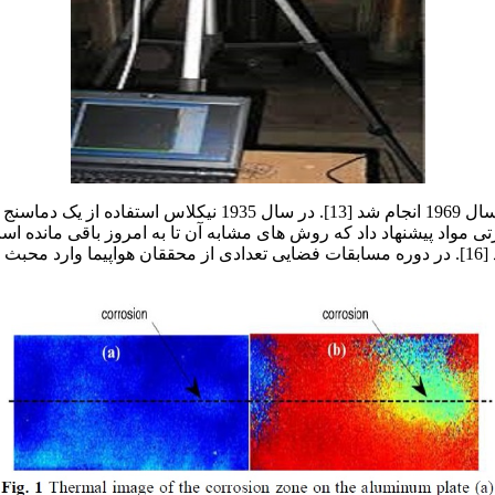
1965، توسط بلر برای بازرسی پوسته موتور راکت پلاریس پیشنهاد شد [16]. در دوره مسابقات فضایی 