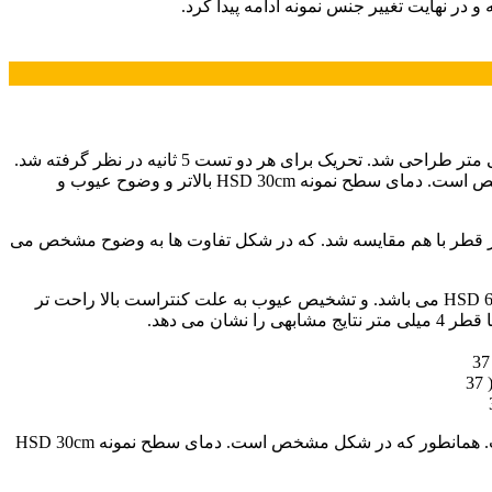
در ابتدا آزمایشی با دو پروژکتور تنگستنی را با زاویه 40 درجه نسبت به سطح نمونه فولاد کم کربن. و در فاصله های 30 سانتی متر و 60 سانتی متر طراحی شد. تحریک برای هر دو تست 5 ثانیه در نظر گرفته شد.
در شکل 3 تصاویری از هر آزمون که در بهترین کنتراست حرارتی در طول تست قرار داشتند، آورده شده است. همان طور که در شکل مشخص است. دمای سطح نمونه HSD 30cm بالاتر و وضوح عیوب و
ی دو آزمایش، در هر قطر با هم مقایسه شد. که در شکل تفاوت ها به وضوح مشخص می
در تصاویر شکل 5، در نمودار دما – پیکسل عیوب با قطر 5 مشاهده می شود. که کنتراست حرارتی در تست HSD 30CM بالاتر از تست HSD 60CM می باشد. و تشخیص عیوب به علت کنتراست بالا راحت تر
در آزمایش دیگری چیدمان همانند آزمون اول برای نمونه فولاد آلیاژی نیز انجام داده شد. بهترین وضوح از آمون ها در شکل 6 آورده شده است. همانطور که در شکل مشخص است. دمای سطح نمونه HSD 30cm