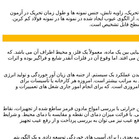
ریک، زاویه تابش، جنس نمونه ها و طول زمان تحریک در آزمون
 الگوی عیوب ایجاد شده در نمونه ها در نمونه فولاد کم کربن.
یی بین یک ماده، معمولاً یک فلز، و محیط اطراف آن می باشد. که
ی افتد. اما وقوع آن در فلزات آنقدر شایع و فراگیر بوده و اثرات
ن عملکرد یک سیستم. از جنبه های زیان آور خوردگی و تولید انرژی
 به مراتب بیشتر است. امروزه هر کارخانه یا تأسیسات برای
مروزی است. که برای انجام امور جاری شغل های تعمییرات و
ین حرارتی با بررسی امواج مادون قرمز ساطع شده از تجهیزات، نقاط
. با قرائت میزان دمای آن نقطه و مقایسه با دمای محیط. و شرایط
فع عیب نیز می توان به بررسی پرداخت و از رفع عیب تجهیز
ی توصیف عیب خوردگی پنهان استفاده کردند[1]. آنها یک مدل انتقال حرارت سه بعدی را برای آسیب های خوردگی توسعه داده. و یک الگوریتم