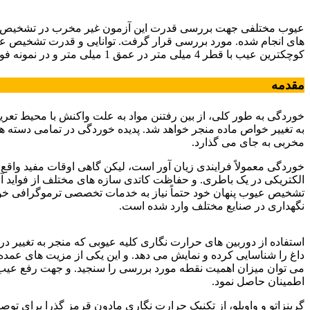
ورق های فولادی
عیوب مختلفی جهت بررسی قدرت این آزمون غیر مخرب در تشخیص حداق
های انجام شده. مورد بررسی قرار گرفت. توانایی و قدرت تشخیص عیوب 
کوچکترین عیب با قطر 4 میلی متر در عمق 1 میلی متر و در نمونه فولاد آلیاژی. کوچکترین عیب با قطر 3 میلی متر در عمق 1 میلی متر از سطح قابل تشخیص است.
مقدمه
خوردگی به طور کلی، از بین رفتنن مواد به علت واکنش با محیط تعری
به تغییر خواص ماده منجر خواهد شد. پدیده خوردگی در تمامی دسته های
مخربی به جای می گذارد.
خوردگی معمولاً فرایندی زیان آور است، لیکن گاهی اوقات مفید واق
الکتریکی در یک باطری. و حفاظت کاتدی سازه های مختلف از فواید آن 
تشخیص عیوب پنهان خود حتماً نیاز به خدمات تخصصی ترموگرافی خوا
نگهداری در صنایع مختلف وارد شده است.
ورق های فولادی
استفاده از دوربین های حرارت نگاری کلیه عیوبی که منجر به تغییر 
داغ را شناسایی کرده و نمایش می دهد. و این یکی از مزیت های عمده
می توان میزان اهمیت نقطه مورد بررسی را سنجید. و جهت رفع عیب آن
اطمینان حاصل نمود.