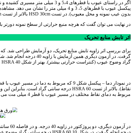
بدون عیب نمونه و محل معیوب). در تست HSD 30cm بالاتر از تست HSD 60cm می باشد. و تشخیص بصری عیوب به علت کنتراست حرارتی بیشتر راحت تر است.
در نهایت می توان گفت که هرچه منبع حرارتی از سطح نمونه دورتر باشد
اثر تابش منابع تحریک
گراد وضوح عیوب (کنتراست حرارتی بیشتر). بهتر از شکل HSRA 40 درجه ی سانتی گراد می باشد.
ورق های فولادی
نقاط). بالاتر از تست HSRA 60 درجه سانتی گ
مربوط به دمای نقاط مختلف در مسیر عیوب با قطر 4 میلی مت می باشد. کنتراست حرارتی با افزایش زاویه تابش نسبت به سطح نمونه، افزایش می یابد.
درجه انجام گرفت. در شکل 10 HSRA 60 درجه سانتی گراد وضوح عیوب (کنتراست حرارتی بیشتر). بهتر و تعداد عیوب قابل رویت بیشتر است.