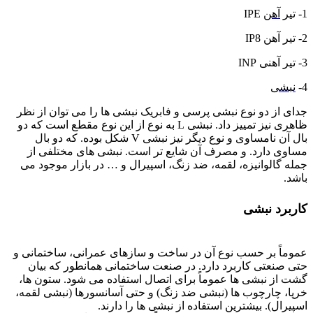
1- تیر
آهن
IPE
2- تیر آهن IP8
3- تیر آهنی INP
4-
نبشی
جدای از دو نوع نبشی پرسی و فابریک نبشی ها را می توان از نظر
ظاهری نیز تمییز داد. نبشی L به نوع از این نوع مقطع است که دو
بال آن نامساوی و نوع دیگر نیز نبشی V شکل بوده. که دو بال
مساوی دارد. و مصرف آن شایع تر است. نبشی های مختلفی از
جمله گالوانیزه، لقمه، ضد زنگ، اسپیرال و … در بازار موجود می
باشد.
کاربرد نبشی
عموماً بر حسب نوع آن در ساخت و سازهای عمرانی، ساختمانی و
حتی صنعتی کاربرد دارد. در صنعت ساختمانی همانطور که بیان
گشت از نبشی ها عموماً برای اتصال استفاده می شود. ستون ها،
خرپا، چارچوب ها (نبشی ضد زنگ) و حتی آسانسورها (نبشی لقمه،
اسپیرال). بیشترین استفاده از نبشی ها را دارند.