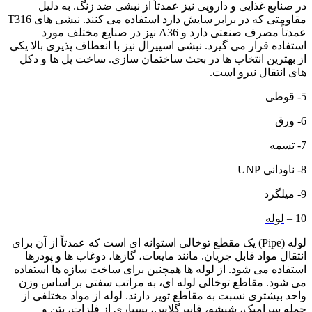
در صنایع غذایی و دارویی نیز عمدتاً از نبشی ضد زنگ. به دلیل
مقاومتی که در برابر سایش دارد استفاده می کنند. نبشی های T316
عمدتاً مصرف صنعتی دارد و A36 نیز در صنایع مختلف مورد
استفاده قرار می گیرد. نبشی اسپیرال نیز با انعطاف پذیری بالا یکی
از بهترین انتخاب ها در بحث ساختمان سازی. ساخت پل ها و دکل
های انتقال نیرو است.
5- قوطی
6- ورق
7- تسمه
8- ناودانی UNP
9- میلگرد
10 –
لوله
لوله (Pipe) یک مقطع توخالی استوانه ای است که عمدتاً از آن برای
انتقال مواد قابل جریان. مانند مایعات، گازها، دوغاب ها و پودرها
استفاده می شود. از لوله ها همچنین برای ساخت سازه ها استفاده
می شود. مقاطع توخالی لوله ای، به مراتب سفتی بر اساس وزن
واحد بیشتری نسبت به مقاطع توپر دارند. لوله از مواد مختلفی از
جمله سرامیک، شیشه، فایبرگلاس، بسیاری از فلزات، بتن و