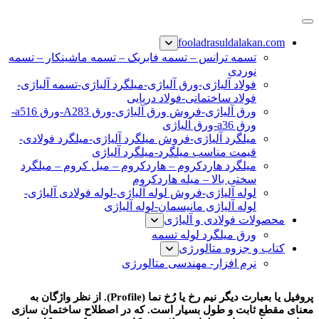
پرش
فولاد رسول دلاکان
فولاد آلیاژی-میلگرد آلیاژی-تسمه آلیاژی-ورق آلیاژی-لوله آلیاژی-
به
fooladrasuldalakan.com
نبشی فولادی-ناودانی فولادی-قیمت ورق-قیمت فولاد
محتوا
تسمه ترانس – تسمه فابریک – تسمه ماشینکار – تسمه
نوردی
فولاد آلیاژی-ورق آلیاژی-میلگرد آلیاژی-تسمه آلیاژی-
فولاد ساختمانی-فولاد دریایی
ورق آلیاژی-فروش ورق آلیاژی-ورق A283-ورق a516-
ورق a36-ورق آلیاژی
میلگرد آلیاژی-فروش میلگرد آلیاژی-میلگرد فولادی-
قیمت مناسب میلگرد-میلگرد آلیاژی
میلگرد هاردکروم – هاردکروم – میل کروم – میلگرد
سختی بالا – میله هاردکروم
لوله آلیاژی-فروش لوله آلیاژی-لوله فولادی آلیاژی-
لوله آلیاژی مانیسمان-لوله آلیاژی
محصولات فولادی و آلیاژی
ورق میلگرد لوله تسمه
کتاب و جزوه متالورژی
نرم افزار- مهندسی متالورژی
مقاطع فولادی
پروفیل یا بعبارت دیگر نیم رخ یا رُخ نما (Profile). از نظر واژگان به
معنای مقطع ثابت و طول بسیار است. که در اصطلاح ساختمان سازی