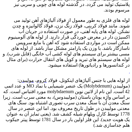
پلاستیک تولید می گردد. در گذشته لوله های چوبی و سربی نیز
مرسوم بودند.
لوله های فلزی به طور معمول از فولاد آلیاژهای آهن تولید می
شوند. مانند فولاد کربنی، فولاد زنگ نزن، فولاد گالوانیزه و چدن
نشکن. لوله های پایه آهنی، در صورت استفاده در جریان آب
اکسیژن دار در معرض خوردگی قرار دارند. از لوله های آلومینیوم
ممکن است در مواردی استفاده شود که آهن با مایع سرویس
ناسازگار باشد. با وزن یک پارامتر مشکل ساز باشد. از لوله های
مسی بیشتر برای سیستم های لوله کشی آب خانگی (قابل شرب). و
لوله های سیستم های تبرید و کویل های انتقال حرارت (برای مثال
در کندانسورها و رادیاتورها) استفاده میشود.
ورق آلیاژی
از لوله هایی با جنس آلیاژهای اینکونل، فولاد
کروم
،
مولیبدن
:
(مولیبدن (Molybdenum) یک عنصر شیمیایی با نماد MO و عدد اتمی
42 است. این نام از لاتین نوین molybdaenum مورد اقتباس است. که
بر اساس واژه یونان باستان (مولیبدوس)، به معنی سرب است. زیرا
سنگ معدن آن با سنگ معدن سرب تصوری اشتباه بود. سنگ های
معدنی مولیبدن در طول تاریخ معروف بود. اما این عنصر در سال
1778 توسط کارل ویلهام شیله کشف شد. (یعنی تمایز آن به عنوان
یک هویت جدید). این فلز اولین بار در سال 1781 توسط پیتر جیکوب
هلم جداسازی شد.)