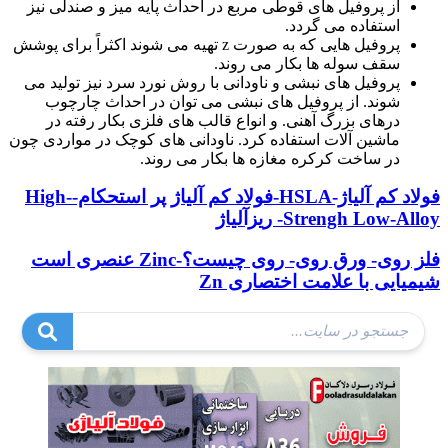
از پروفیل های قوطی مربع در احداث پایه میز و صندلی نیز
استفاده می گردد.
پروفیل هایی که به صورت z تهیه می شوند اکثراً برای پوشش
سقف سوله ها بکار می روند.
پروفیل های نبشی و ناودانی با روش نورد سرد نیز تولید می
شوند. از پروفیل های نبشی می توان در احداث چارچوب
درهای بزرگ آهنی. و انواع قالب های فلزی بکار رفته در
ماشین آلات استفاده کرد. ناودانی های کوچک در مواردی چون
در ساخت کرکره مغازه ها بکار می روند.
فولاد کم آلیاژ-HSLA-فولاد کم آلیاژ پر استحکام-High-
Strengh Low-Alloy- ریزآلیاژ
فلز روی- ورق روی- روی چیست؟-Zinc عنصری است
شیمیایی با علامت اختصاری Zn