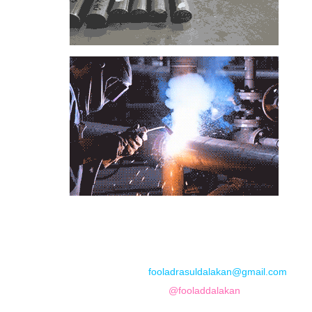
📞
تماس با مجموعه فولاد رسول دلاکان
📱
Phone: 09122136675 – 02128423820
💬
WhatsApp: 09122136675
📧
Email:
fooladrasuldalakan@gmail.com
📷
Instagram:
@fooladdalakan