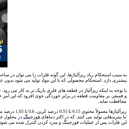
به سبب استحکام زیاد ریزآلیاژها، این گونه فلزات را می توان در ساخت
بیشتری دارد. استحکام محصولی که با این مواد تولید می شود بدون عملیات حرارتی از 415 تا 825 م
با توجه به اینکه ریزآلیاژ در قطعه های فلزی باریک تر به کار می 
و فسفر. بر مقاومت قطعه در برابر خوردگی جوی افزود که این امر
محافظت نماید.
ریزآلیاژها معمولاً محتوی 0.15 تا 0.55 درصد کربن، 0.6 تا 1.65 درصد منگنز، 0.15 تا 0.65 درصد سیلیکون. و مقادیر اندکی از وانادیم، کلمبیم (نیوبیم)، تیتانیم یا نیکل و مولیبدن هستند.
/یا نیتریدهایی تولید می کنند. که در اکثر دماهای
فورجینگ
در محلول جا
این فلزات پس از عملیات فورجینگ و سرد کردن کنترل شده می شود.