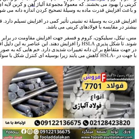
کربنی را بهبود می بخشند. که معمولاً مجموعۀ آلیاژ
آهن
و کربن لایه ا
و باعث افزایش قدرت ماده به وسیلۀ تصحیح کردن اندازه دانه می شود. که در مورد آلیاژ آهن
بیشتر در مقایسه با فولادهای کربنی می باشد.
مس، نیکل، سیلیکون، کروم و فسفر جهت افزایش مقاومت در برابر خو
در جهت متقاطع بر آن دانه تغییرات شدیدی دارد. خم هایی که به صور
با جهت در -HSLA کاهش می یابند زیرا بوسیله ای کنترل شکل با سولفید تولید شدند.