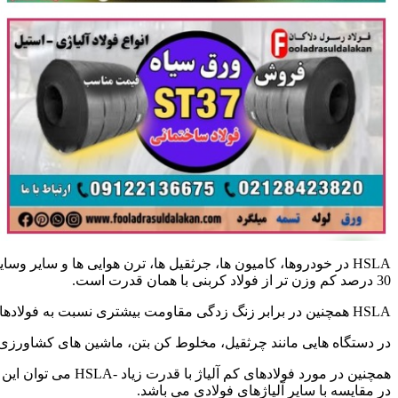
30 درصد کم وزن تر از فولاد کربنی با همان قدرت است.
HSLA همچنین در برابر زنگ زدگی مقاومت بیشتری نسبت به فولادهای کربنی دارد. زیرا آنها ترکیب آهن و کربن کمتری دارند. معمولاً چگالی -HSLA در حدود 7800 کیلوگرم بر متر مکعب است.
در دستگاه هایی مانند چرثقیل، مخلوط کن بتن، ماشین های کشاورزی. کامیون ها، تریلرها، برج های انتقال 
در مقایسه با سایر آلیاژهای فولادی می باشد.