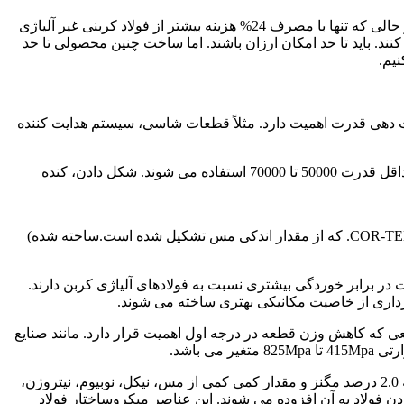
فولاد کربنی
غیر آلیاژی
رو دست می یابیم. چون ریز آلیاژها باید با فلزات دیگر سازه ای مانند AISI 1010 و آلومینیم رقابت کنند. باید تا حد امکان ارزان باشند. اما ساخت چنین محصولی تا حد
نیم.
ست دهی قدرت اهمیت دارد. مثلاً قطعات شاسی، سیستم هدایت کننده
در دستگاه هایی همجون جرثقیل، مخلوط کن بتن، ماشین های کشاورزی، کامیون ها، تریلرها برج های انتقال قدرت. میل های ریزآلیاژی با حداقل قدرت 50000 تا 70000 استفاده می شوند. شکل دادن، کنده
ریزآلیاژها بر خلاف اکثر فولادهای کربنی در مقابل خوردگی مقاومت زیادی دارند. برای مثال در انگلستان (که به طور عمده از آلیاژی با نام COR-TEN. که از مقدار اندکی مس تشکیل شده است.ساخته شده)
 که خواص مکانیکی بهتر و مقاومت در برابر خوردگی بیشتری نسبت به فولادهای آلیاژی کربن دارند.
برد گسترده ای دارند. در صنایعی که کاهش وزن قطعه در درجه اول اهمیت قرار دارد. مانند صنایع
HSLA دارای ترکیب کربن به مقدار 0.5 تا 0.25 درصد می باشد. تا شکل پذیری و جوش پذیری بهتری داشته باشد. از آلیاژهای دیگر می توان به 2.0 درصد مگنز و مقدار کمی کمی از مس، نیکل، نوبیوم، نیتروژن،
ردن فولاد به آن افزوده می شوند. این عناصر
میکروساختار
فولاد