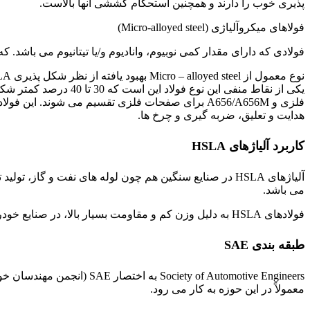
پذیری خوب را دارند و همچنین استحکام کششی آنها بالاست.
فولاهای میکروآلیاژی (Micro-alloyed steel)
فولادی که دارای مقدار کمی نوبیوم، وانادیوم و/یا تیتانیوم می باشد. 
فلزی و A656/A656M برای صفحات فلزی تقسیم می شو
هدایت و تعلیق، ضربه گیری و چرخ ها.
کاربرد آلیاژهای HSLA
آلیاژهای HSLA در صنایع سنگین هم چون لوله های نفت و 
می باشد.
فولادهای HSLA به دلیل وزن کم و مقاومت بسیار بالا، در صنایع خودروسازی بسیار پرکاربرد هستند.
طبقه بندی SAE
معمولاً در این حوزه به کار می رود.