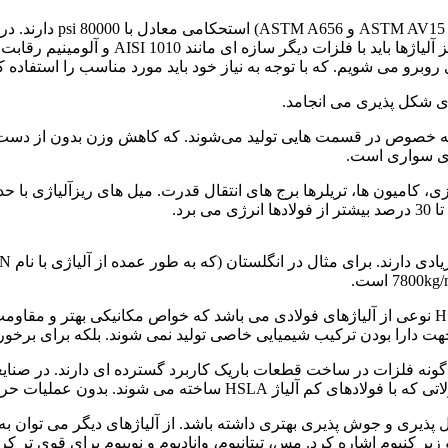
ز
که استحکام برابر 34000 Psi دارد . به این نی
برو می شویم. که با توجه به نیاز خود باید مورد مناسب را استفاده ک
رو و به خصوص در قسمت هایی تولید می‌شوند. که کاهش وزن بدون از د
 های سواری است.
فولادهای کم آلیاژ مستحکم High-Strengh Low-Alloy به اختصار HSLA نوعی از آلیاژهای فولادی می باشد
استحکام زیاد فولادهای کم آلیاژ با مقاومت بالای HSLA. این گونه فلزات در ساخت قطعات باریک کار
زیر کنیوم اشاره کرد. مس، تیتانیوم، وانادیوم و نوبیوم برای قوی تر ک