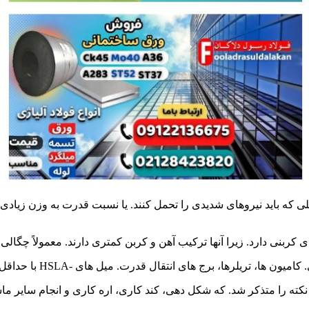
قدرت. میل های -HSLA با حداقل قدرت 50000 تا 70000 مورد استفاده قرار می گیرند.