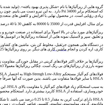
فولاد کم آلیاژ
گروه هایی از ریزآلیاژها با نام «شکل پذیری بهبود یافته». (تولید شده با ASTM AV15 و ASTM A656) استحکامی معادل با 80000 psi دارند. در حالی که تنها با مصرف 24% هزینه بیشتر ا
زیادی رؤیایی است. در محصول نهایی با افزایش و کاهش های متعددی رو
برای مثال، افزایش قدرت از 35000 تا 80000 به کاهش 30 تا 40 درصدی شکل پذیری می انجامد.
ریزآلیاژهای مورد بیان در بالا اصولاً برای استفاده در صنعت خود
و تعلیق. سپر و لاستیک نمونه هایی از استفاده ریزآلیاژها در اتومبیل
کاری، اره کردن و انجام
ماشین کاری
های دیگر. بر روی ریزآلیاژها 25 تا 30 درصد بیشتر از فولادها انرژی می برد.
فولاد کم آلیاژ
نمونه بارزی از ریزآلیاژهای بی رنگ است. چگالی ریزآلیاژها معمولاً 7800kg/m3 است.
HSLA با سایر فولادها متفاوت می باشند. بدین صورت که آنها صرفاً جهت دارا بودن ترکیب شیمیایی خاصی تولید نمی شوند. بلکه برای برخورداری از خاصیت مکانیکی بهتری ساخته می شوند.
به سبب 
خودروسازی، استفاده از HSLA کاربرد بیشتری دارد. استحکام محصولاتی که با فولادهای کم آلیاژ HSLA ساخته می شوند. بدون عملیات حرارتی 415Mpa تا 825Mpa متغیر می باشد.
وانادیوم. کروم،
مولیبدن
یوم، تیتانیوم، کلسیم، عناصر کمیاب در زمین و 