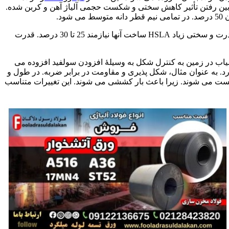
 از بین رفتن تأثیر کاهش سختی و شکست حجمی آلیاژ آهن و کربن شده.
د.
افزایش قدرت به وسیلۀ ته نشینی تأثیر کمی در افزایش تسیلم دارد. قدرت شکست HSLA بین 250 الی 590 مگاپاسکال می باشد. به دلیل قدرت و سختی زیاد HSLA ساخت آنها نیازمند 25 تا 30 درصد. قدرت
اب در زمین به کنترل شکل به وسیلۀ افزودن سولفید افزوده می
شوند که -HSLA دارای خواص مختلف در جهات مختلف را دارد. به عنوان مثال، شکل پذیری و مقاومت در برابر ضربه. در طول و
شکست می شوند. زیرا باعث بار کششی می شوند. این تغییرات متناسب