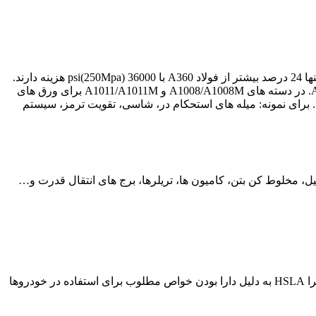
نوع معمول از Micro – alloyed steel بهبود یافته از نظر شکل پذیری HSLA می باشد. این نوع، قدرت تسلیم تا 80000 (550Mpa)psi دارند ولی تنها 24 درصد بیشتر از فولاد A360 با 36000 (250Mpa)psi هزینه دارند.
یکی از نقاط منفی این نوع فولاد این است که 30 تا 40 درصد کمتر شکننده می باشند. در ایالات متحده این نوع فولاد براساس استاندارد ASTM. در دسته های A1008/A1008M و A1011/A1011M برای ورق های
دند. برای نمونه: میله های استحکام در، شاسی، تقویت ترمز، سیستم
رثقیل، مخلوط کن بتن، کامیون ها، تریلرها، برج های انتقال قدرت و…
Society of Automotive Engineers به اختصار SAE (انجمن مهندسان خودروسازی) استانداردهای فولادهای کم آلیاژ HSLA را تعیین می کند. زیرا HSLA به دلیل دارا بودن خواص مطلوب برای استفاده در خودروها