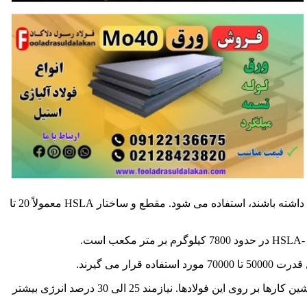
HSLA در خودروها، کامیون ها، جرثقیل ها، ترن هوایی ها و سایر وسایلی که باید نیروهای شدیدی را تحمل کنند. یا نسبت قدرت به وزن زیادی داشته باشند، استفاده می شود. مقطع و ساختار HSLA معمولاً 20 تا
همچنین در مورد فولادهای کم آلیاژ با قدرت زیاد -HSLA می توان این نکته را متذکر شد. که شکل دهی، کند کاری، اره کاری و انجام سایر ماشین کارها بر روی این فولادها. نیازمند 25 الی 30 درصد انرژی بیشتر