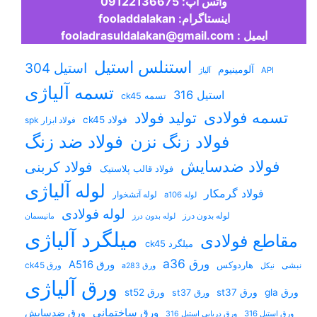
واتس آپ: 09122136675
اینستاگرام: fooladdalakan
ایمیل : fooladrasuldalakan@gmail.com
استنلس استیل
استیل 304
آلومینیوم
API
آلیاژ
تسمه آلیاژی
استیل 316
تسمه ck45
تسمه فولادی
تولید فولاد
فولاد ck45
فولاد ابزار spk
فولاد ضد زنگ
فولاد زنگ نزن
فولاد ضدسایش
فولاد کربنی
فولاد قالب پلاستیک
لوله آلیاژی
فولاد گرمکار
لوله آتشخوار
لوله a106
لوله فولادی
لوله بدون درز
لوله بدون درز
مانیسمان
میلگرد آلیاژی
مقاطع فولادی
میلگرد ck45
ورق a36
ورق A516
نبشی
هاردوکس
ورق ck45
نیکل
ورق a283
ورق آلیاژی
ورق gla
ورق st37
ورق st52
ورق st37
ورق ساختمانی
ورق ضدسایش
ورق استیل 316
ورق دریایی استیل 316