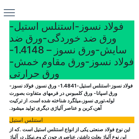
پ
فولاد رسول دلاکان
فولاد آلیاژی-میلگرد آلیاژی-تسمه آلیاژی-ورق آلیاژی-لوله آلیاژی-
ب
نبشی فولادی-ناودانی فولادی-قیمت ورق-قیمت فولاد
م
فولاد نسوز-استنلس استیل-
ورق ضد خوردگی-ورق ضد
سایش-ورق نسوز – 1.4148-
فولاد نسوز-ورق مقاوم خمش-
ورق حرارتی
فولاد نسوز-استنلس استیل-1.4841- ورق نسوز. فولاد نسوز-
ورق اسپانا- ورق کلمبوس در فرمهای متفاوت بصورت
لوله،توری نسوز،میلگرد شناخته شده است. از ترکیت
آهن،کربن و عناصر آلیاژی دیگری تولید میشود.
استنلس استیل
این نوع فولاد صنعتی یکی از انواع استنلس استیل است .که از
این نوع آلیاژ بعلت داشتن عناصری چون کروم.نیکل در آلیاژ