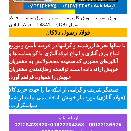
ورق اسپانیا – ورق کلمبوس – نسوز – ورق نسوز – فولاد
رسول دلاکان – 1.4841 – فولاد آلیاژی
فولاد رسول دلاکان
با سالها تجربۀ ارزشمند و گرانبها در عرصه تأمین و توزیع
انواع ورق آلیاژی و انواع فولاد آلیاژی. با گواهینامه ها و
آنالیزهای معتبری که ضمیمه محصولاتش به مشتریان
خویش ارائه داده است. توانسته رضایتمندی مشتریان
خویش را همواره فراهم آورد.
صنعتگر شریف و گرامی از اینکه ما را جهت خرید کالا
(فولاد آلیاژی) مورد نیاز خویش. انتخاب می نمایید از شما
سپاسگزاریم.
ارتباط با ما
09122136675 – 02128423820-09922704358