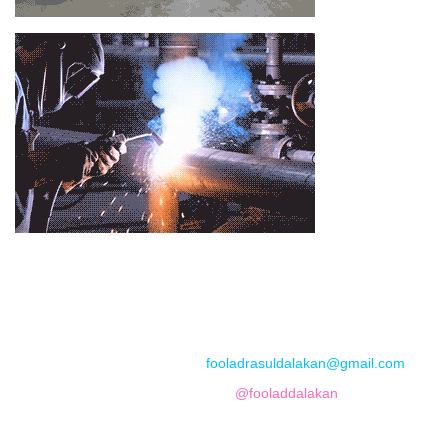
📞
تماس با مجموعه فولاد رسول دلاکان
📱
Phone: 09122136675 – 02128423820
💬
WhatsApp: 09122136675
📧
Email:
fooladrasuldalakan@gmail.com
📷
Instagram:
@fooladdalakan