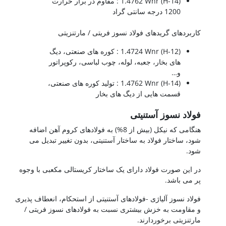
(14-H) 1.4762 Wnr : مقاوم در برار حرارت
1200 درجه سانتی گراد
کاربردهای گریدهای فولاد نسوز فریتی / مارتنزیتی
(12-H) 1.4724 Wnr : کوره های صنعتی، دیگ
های بخار، جعبه، لوله، چوب لباسی، رکوپراتور
و…
(14-H) 1.4762 Wnr : تولید کوره های صنعتی،
قسمت هایی از دیگ های بخار
فولاد نسوز آستنیتی
هنگامی که نیکل (بیش از 8%) به فولادهای کروم آهن اضافه
شود، ساختار فولاد به ساختار آستنیتی، بدون تغییر تبدیل می
شود.
در این صورت فولاد دارای یک ساختار کریستالی مکعبی با وجوه
پر می باشد.
فولاد نسوز آلیاژی -فولادهای آستنیتی از استحکام، انعطاف پذیری
و مقاومت به خزش بیشتری نسبت به فولادهای نسوز فریتی /
مارتنزیتی برخوردارند.