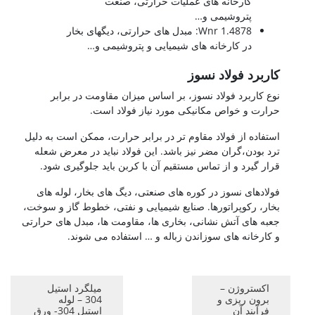
کارخانه های عملیات حرارتی، صنعت
پتروشیمی و…
1.4878 Wnr: مبدل های حرارتی، دیگهای بخار
در کارخانه های شیمیایی و پتروشیمی و…
کاربرد فولاد نسوز
نوع کاربرد فولاد نسوز، بر اساس میزان مقاومت در برابر
حرارت و خواص مکانیکی مورد نیاز فولاد است.
استفاده از فولاد مقاوم تر در برابر حرارت، ممکن است به دلیل
ترد بودن،گران مضر نیز باشد. این فولاد نباید در معرض شعله
قرار گیرد و از تماس مستقیم آن با کربن باید جلوگیری شود.
فولادهای نسوز در کوره های صنعتی، دیگ های بخار، لوله های
بخار، رکوپراتورها. صنایع شیمیایی و نفتی، خطوط گاز و سوخت،
جعبه های آتش نشانی، بخاری ها، مقاومت ها، مبدل های حرارتی
و کارخانه های سوزاندن زباله و … استفاده می شوند.
اکستروژن –
میلگرد استیل
برون ریزی و
304 – لوله
فرآیند آن
استیل 304- ورق