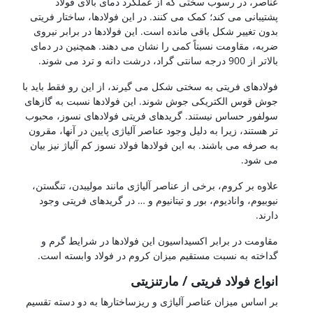
عناصر، در رسوب سختی که از عملکرد دمای بالای فولاد
پشتیبانی می کند؛ کمک می کنند. در این فولادها، ساختار فریتی
بدون تغییر شکل باقی مانده است. این فولادها در برابر نیروی
ضربه، مقاومت نسبتاً کمی را نشان می دهند. همچنین در دمای
بالاتر از 900 درجه سانتی گراد، درشت دانه و ترد می شوند.
فولادهای فریتی به سختی شکل می گیرند، از این رو فقط باید با
جوش قوس الکتریکی جوش شوند. این فولادها نسبت به گازهای
سولفور حساس نیستند. گریدهای فریتی فولادهای نسوز، محبوب
تر هستند، زیرا به دلیل وجود عناصر آلیاژی پایین در آنها، مقرون
به صرفه می باشند. به این فولادها فولاد نسوز کم آلیاژ نیز بیان
می شود.
علاوه بر کروم، برخی از عناصر آلیاژی مانند مولیبدن، تنگستن،
نیوبیوم، وانادیوم، بور و تیتانیوم و … در گریدهای فریتی وجود
دارند.
مقاومت در برابر اکسیداسیون این فولادها در شرایط گرم و
گداخته به نسبت مستقیم میزان کروم در فولاد وابسته است.
انواع فولاد فریتی / مارتنزیتی
بر اساس میزان عناصر آلیاژی و ریزساختارها به دو دسته تقسیم