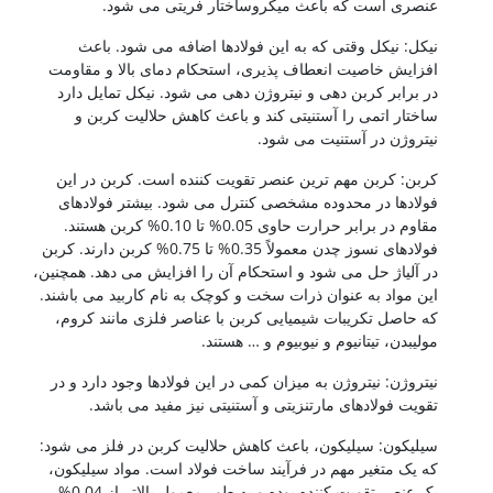
عنصری است که باعث میکروساختار فریتی می شود.
نیکل: نیکل وقتی که به این فولادها اضافه می شود. باعث
افزایش خاصیت انعطاف پذیری، استحکام دمای بالا و مقاومت
در برابر کربن دهی و نیتروژن دهی می شود. نیکل تمایل دارد
ساختار اتمی را آستنیتی کند و باعث کاهش حلالیت کربن و
نیتروژن در آستنیت می شود.
کربن: کربن مهم ترین عنصر تقویت کننده است. کربن در این
فولادها در محدوده مشخصی کنترل می شود. بیشتر فولادهای
مقاوم در برابر حرارت حاوی 0.05% تا 0.10% کربن هستند.
فولادهای نسوز چدن معمولاً 0.35% تا 0.75% کربن دارند. کربن
در آلیاژ حل می شود و استحکام آن را افزایش می دهد. همچنین،
این مواد به عنوان ذرات سخت و کوچک به نام کاربید می باشند.
که حاصل تکریبات شیمیایی کربن با عناصر فلزی مانند کروم،
مولیبدن، تیتانیوم و نیوبیوم و … هستند.
نیتروژن: نیتروژن به میزان کمی در این فولادها وجود دارد و در
تقویت فولادهای مارتنزیتی و آستنیتی نیز مفید می باشد.
سیلیکون: سیلیکون، باعث کاهش حلالیت کربن در فلز می شود:
که یک متغیر مهم در فرآیند ساخت فولاد است. مواد سیلیکون،
یک عنصر تقویت کننده بوده و به طور معمول بالاتر از 0.04%