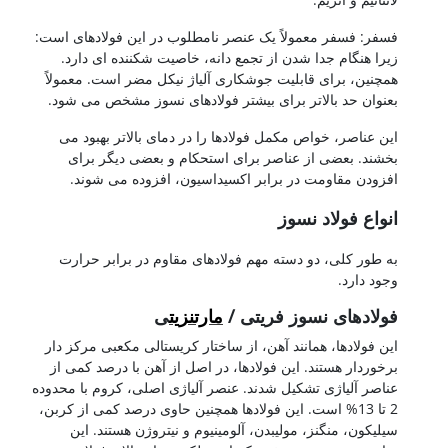
فسفر: فسفر معمولاً یک عنصر نامطلوب در این فولادهای است:
زیرا هنگام جدا شدن از تجمع دانه، خاصیت شکننده ای دارد.
همچنین، برای قابلیت جوشکاری آلیاژ نیکل مضر است. معمولاً
بعنوان حد بالاتر برای بیشتر فولادهای نسوز مشخص می شود.
این عناصر، خواص مکمل فولادها را در دمای بالاتر بهبود می
بخشند. بعضی از عناصر برای استحکام و بعضی دیگر برای
افزودن مقاومت در برابر اکسیداسیون، افزوده می شوند.
انواع فولاد نسوز
به طور کلی، دو دسته مهم فولادهای مقاوم در برابر حرارت
وجود دارد.
فولادهای نسوز فریتی /
مارتنزیت
ی
این فولادها، همانند آهن، از ساختار کریستالی مکعبی مرکز دار
برخوردار هستند. این فولادها، در اصل از آهن با درصد کمی از
عناصر آلیاژی تشکیل شدند. عنصر آلیاژی اصلی، کروم با محدوده
2 تا 13% است. این فولادها همچنین حاوی درصد کمی از کربن،
سیلیکون، منگنز، مولیبدن، آلومینیوم و نیتروژن هستند. این