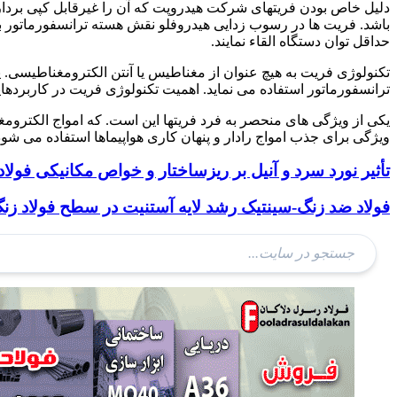
دلیل خاص بودن فریتهای شرکت هیدروپت که آن را غیرقابل کپی برداری 
باشد. فریت ها در رسوب زدایی هیدروفلو نقش هسته ترانسفورماتور با فر
حداقل توان دستگاه القاء نمایند.
تکنولوژی فریت به هیچ عنوان از مغناطیس یا آنتن الکترومغناطیسی. یا
ترانسفورماتور استفاده می نماید. اهمیت تکنولوژی فریت در کاربردها
یکی از ویژگی های منحصر به فرد فریتها این است. که امواج الکترومغن
ویژگی برای جذب امواج رادار و پنهان کاری هواپیماها استفاده می شود.
تأثیر نورد سرد و آنیل بر ریزساختار و خواص مکانیکی فولا
فولاد ضد زنگ-سینتیک رشد لایه آستنیت در سطح فولاد زن