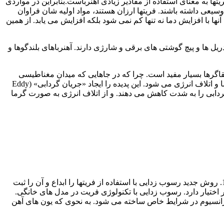
طیسی قوی به وسیلۀ فریتها به معنای استفاده از مقادیر زیادی آهنرباست.بنابراین در مواردی
وسیعی داشته باشند. فریتها ارزان هستند، مواد اولیه شان فراوان
475 -420 درجۀ سلسیوس است. و علاوه بر آن وادارندگی آنها با افزایش دما نه تنها کم نمی شود بلکه افزایش می یابد. از همین
 ها و پیچ گوشتی های برقی و شارژی دارند. آهنرباهای بلندگوها و
القاگرها بسیار مفید است. چرا که در جاهایی که میدان مغناطیسی
متغیر وجود دارد. تغییر میدان مغناطیسی موجب القای جریان الکتریکی در مواد رسانا و فلزها شده است. که این به نوبۀ خود باعث ایجاد گرما و اتلاف انرژی می شود. این پدیده را ایجاد «جریان گردابی» (Eddy
ان گردابی را به شدت کاهش می دهند. و از اتلاف انرژی به صورت گرما
یکی از خاص ترین کاربردهای فریتها، تولید امواج الکترومغناطیسی می باشد. که برای اولین بار در دنیا پروفسور دنیل استفانینی در سال 1992. روش جدید رسوب زدایی با استفاده از فریتها را ابداع و آن را ثبت
 اختیار دارد. رسوب زدایی با تکنولوژی فریت در مدل های خانگی.
یم و استرانسیوم در شرایط خاص ساخته می شود. به نحوی که یون های آهن