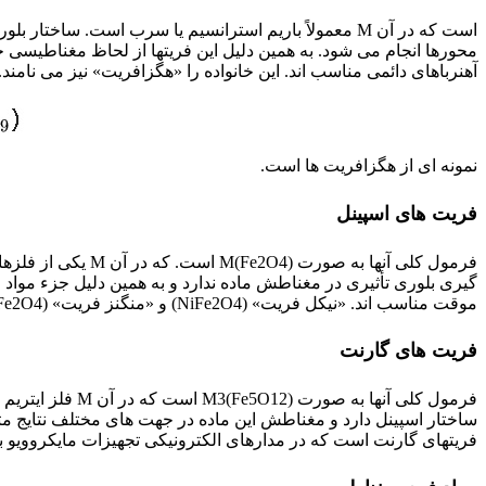
است که در آن M معمولاً باریم استرانسیم یا سرب است
محورها انجام می شود. به همین دلیل این فریتها از لحاظ مغناطیسی 
آهنرباهای دائمی مناسب اند. این خانواده را «هگزافریت» نیز می نامن
نمونه ای از هگزافریت ها است.
فریت های اسپینل
گیری بلوری تأثیری در مغناطش ماده ندارد و به همین دلیل جزء مواد 
موقت مناسب اند. «نیکل فریت» (NiFe2O4) و «منگنز فریت» (MgFe2O4). نمونه هایی از فریت های اسپینل هستند.
فریت های گارنت
فریتهای گارنت است که در مدارهای الکترونیکی تجهیزات مایکروویو به