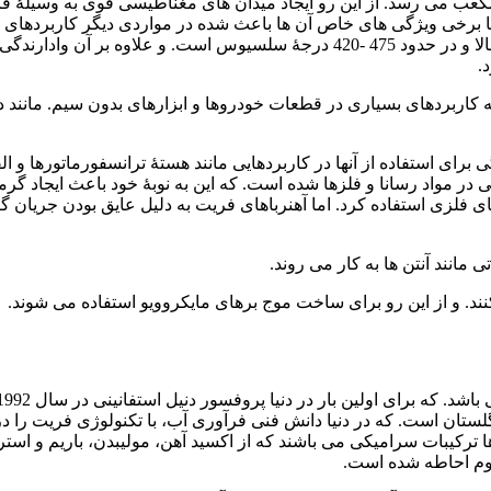
ندان بالا نیست و حداکثر به 30 کیلوژول بر مترمکعب می رسد. از این رو ایجاد میدان های مغنا
. اما برخی ویژگی های خاص آن ها باعث شده در مواردی دیگر کاربردهای 
است و پایداری شیمیایی بالایی دارند. دمای کوری (Curie Point) آن ها بالا و در حدود 
.
اربردهای بسیاری در قطعات خودروها و ابزارهای بدون سیم. مانند دریل
برای استفاده از آنها در کاربردهایی مانند هستۀ ترانسفورماتورها و 
آهنرباهای فلزی استفاده کرد. اما آهنرباهای فریت به دلیل عایق بودن جری
مانند آنتن ها به کار می روند.
ند. و از این رو برای ساخت موج برهای مایکروویو استفاده می شوند.
لستان است. که در دنیا دانش فنی فرآوری آب، با تکنولوژی فریت را در
 گردند. فریت ها ترکیبات سرامیکی می باشند که از اکسید آهن، مولیبدن، بار
سیوم احاطه شده است.