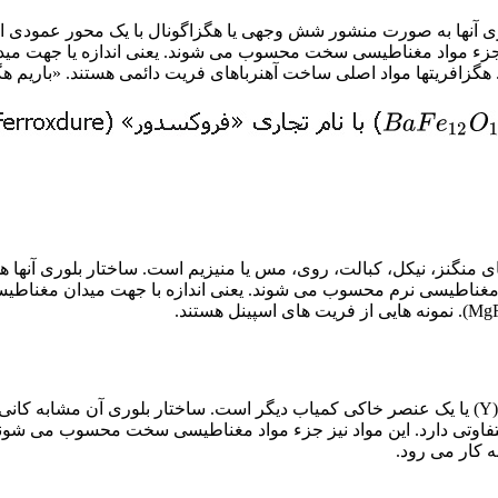
. ساختار بلوری آنها به صورت منشور شش وجهی یا هگزاگونال با یک محور ع
جزء مواد مغناطیسی سخت محسوب می شوند. یعنی اندازه یا جهت میدان 
د. هگزافریتها مواد اصلی ساخت آهنرباهای فریت دائمی هستند. «باریم 
مغناطیسی نرم محسوب می شوند. یعنی اندازه با جهت میدان مغناطیسی آن
فرمول کلی آنها به صورت (Fe5O12)M3 است که در آن M فلز ایتریم (Y) یا یک عنصر خاکی کمیاب دیگر 
 کار می رود.