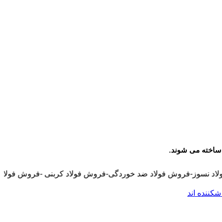
ضد خوردگی-فروش فولاد کربنی -فروش فولاد زنگ نزن-فروش انواع استیل-(فرو