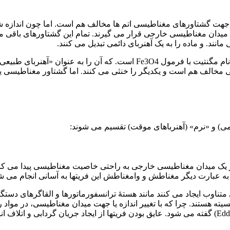
 جهت گشتاورهای مغناطیسی اتم ها مخالف هم است. اما چون اندازه شا
 میدان مغناطیسی خارجی قرار می گیرند. تمام این گشتاورهای باقی 
نند. و ماده را به یک آهنربای دائمی تبدیل می کنند.
طبیعی» نیز می شناسند. این ماده دو یون
خالف هم است و یکدیگر را خنثی می کنند. اما گشتاور مغناطیسی یون
ی) و «نرم» (آهنرباهای موقت) تقسیم می شوند:
 در یک میدان مغناطیسی خارجی به راحتی خاصیت مغناطیسی پیدا می کنند.
 عبارت دیگر مغناطش و وامغناطش این فریتها به آسانی انجام می ش
 متناوب ایجاد می کنند مانند هستۀ ترانسفورماتورها و القاگرهای دست
ه هستند. چرا که با تغییر اندازه یا جهت میدان مغناطیسی، در مواد رسا