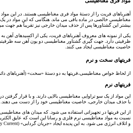
مواد فری مغناطیسی
آهنرباهای فریت را از دستۀ مواد فری مغناطیسی هستند. در این مواد
مغناطیسی خالصی در ماده باقی می ماند. هنگامی که این مواد در یک
بیشتر این گشتاورها پس از حذف میدان خارجی نیز تقریباً هم جهت می ما
یکی از نمونه های معروف آهنرباهای فریت، یکی از اکسیدهای آهن به نام مگنتیت با فرمول Fe3O4 است. که آن را به عنوان «آهنربای 
ظرفیتی دارد. جهت گیری گشتاور مغناطیسی دو یون آهن سه ظرفیتی م
خاصیت مغناطیسی ایجاد می کنند.
فریتهای سخت و نرم
از لحاظ خواص مغناطیسی،فریتها به دو دستۀ «سخت» (آهنرباهای دائم
فریتهای نرم
این مواد از یک سو تراوایی مغناطیسی بالایی دارند. و با قرار گرفتن
با حذف میدان خارجی، خاصیت مغناطیسی خود را از دست می دهند. به
از این فریتها در تجهیزاتی استفاده می شود. که میدان های مغناطیسی
نسبت به مواد مغناطیسی نرم فلزی و رسانا این است که عایق الکتریسیت
و اتلاف انرژی می شود. به این پدیده ایجاد «جریان گردابی» (Eddy Current) گفته می شود. عایق بودن فریتها از ایجاد جریان گردابی و اتلاف انرژی جلوگیری می کنند.