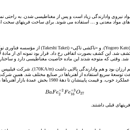
د نیروی وادارندگی زیاد است و پس از مغناطیسی شدن. به راحتی نمی توا
ه های مواد معدنی و … استفاده می شوند. برای ساخت فریتهای سخت از
ندی فیلیپس کشف شد. این کشف بصورت اتفاقی رخ داد. قرار بود نمونه ای از م
خته شد. وقتی که متوجه شدند این ماده خاصیت مغناطیسی دارد و ساخ
خش عمدۀ بازار آهنرباها را در اختیار داشتند. در دهۀ 1980 فریت