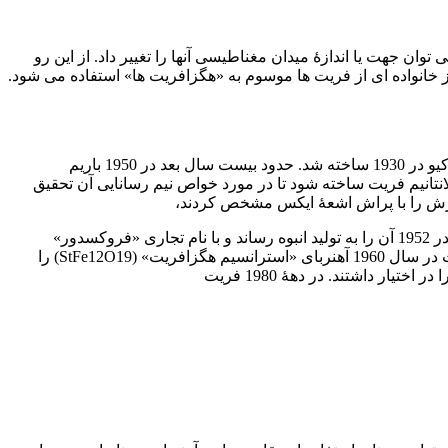
ن جهت یا اندازۀ میدان مغناطیسی آنها را تغییر داد. از این رو
 خانواده ای از فریت ها موسوم به «هگزافریت ها» استفاده می شود.
اولین آهنربای فریت توسط دو محقق ژاپنی به نام های «یوگورو کاتو» (Yogoro Kato). و «تاکشی تاکِی» (Takeshi Takei) از مؤسسه فناوری توکیو در 1930 ساخته شد. حدود بیست سال بعد در 1950 باریم
ادۀ لانتانیم فریت ساخته شود تا در مورد خواص نیم رسانایی آن تحقیق
تارش را با پراش اشعۀ ایکس مشخص کردند،
آن را به بخش پژوهش های مغناطیس فرستادند. از آنجا که این ماده هم ارزان بود و هم وادارندگی بالایی داشت (170KA/m). شرکت فیلیپس در 1952 آن را به تولید انبوه رساند و با نام تجاری «فروکسدور»
(Ferroxdure) به بازار عرضه کرد. قیمت پایین و عملکرد مناسب آن باعث توسعۀ سریع استفاده از آهنرباها در صنایع مختلف شد. همین شرکت در سال 1960 آهنربای «استرانسیم هگزافریت» (StFe12O19) را