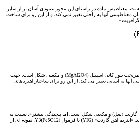
مودی است. مغناطیس ماده در راستای این محور عمودی آسان تر از سایر
مغناطیسی آنها به راحتی تغییر نمی کند. و از این رو برای ساخت
هگزافریت»
فرمول کلی آنها به صورت (Fe2O4)M است. که در آن M یکی از فلزهای منگنز، نیکل، کبالت، روی، مس یا منیزیم است. ساختار بلوری آنها همریخت بلور کانی اسپینل (MgAl2O4) و مکعبی شکل است. جهت
ها به آسانی تغییر می کند. از این رو برای ساختار آهنرباهای
است. ساختار بلوری آن مشابه کانی گارنت (لعل) و مکعبی شکل است. اما پیچیدگی بیشتری نسبت به
ساختار اسپینل دارد و مغناطش این ماده در جهت های مختلف نتایج متفاوتی دارد. این مواد نیز جزء مواد مغناطیسی سخت محسوب می شوند. «ایتریم آهن گارنت» (YIG) با فرمول (Fe5O12)Y3. نمونه ای از