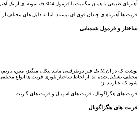
آهنربای طبیعی یا همان مگنتیت با فرمول
3O4، نمونه ای از یک آهنربای فریت است که از قرن ها پیش برای ساخت قطب نما به کار می رفته است.
Fe
فریت ها آهنرباهای چندان قوی ای نیستند. اما به دلیل های مختلف از 
ساختار و فرمول شیمیایی
نوشت که در آن M یک فلز دوظرفیتی مانند
نیکل
، منگنز، مس، باریم، 
مختلف تشکیل شده اند. از لحاظ ساختار بلوری فریت ها انواع مختلفی
شود که عبارتند از:
فریت های هگزاگونال، فریت های اسپینل و فریت های گارنت
فریت های هگزاگونال