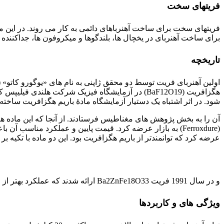
فریتهای سخت
فریتهای سخت برای ساخت آهنرباهای دائمی به کار می روند. در این موا
برای ساخت آهنربای در یخچال ها، بلندگوها و میکروفون ها، جداکنند
تاریخچه
هگزافریت (BaF12O19) در آزمایشگاه فیزیک شرکت هل
شود. در اثر اشتباه یک دستیار آزمایشگاه مادۀ باریم هگزافریت سا
عرضه کرد که توانمندتر از باریم هگزافریت بود. این دو ماده با تکیه بر عملکرد خوب. و قیمت پایینشان تا دهۀ 1980 ب
و در سال 1991 فریت Ba2ZnFe18O33 ارائه شدند که عملکرد بهتر از فریتهای قبلی داشتند.
ویژگی های و کاربردها