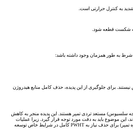
 به شکست قطعه شود.
 شرط به طور همزمان وجود داشته باشد:
ه راحتی قابل تشخیص نیستند. برای جلوگیری از این پدیده، حذف کامل منابع هیدروژن
Cr- به ویژه گریدهای با کروم بالاتر (مانند Gr. 22 و Gr. 5) و در هنگام سرویس طولانی مدت در دماهای بالا (حدود ۳۷۰ تا ۵۶۰ درجه سلسیوس) مستعد تردی تمپر هستند. این پدیده منجر به کاهش
Repair) قطعاتی که در معرض سرویس قرار گرفته‌اند، این موضوع باید به دقت مورد توجه قرار گیرد. زیرا عملیات
(جوشکاری مهره تمپر) برای حذف نیاز به PWHT کامل در شرایط خاص توسعه