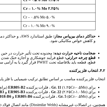
۲.۲۵% Cr – ۱.۰% Mo
۵.۰% Cr – ۰.۵% Mo
۹.۰% Cr – ۱.۰% Mo
حداکثر دمای بین‌پاس مجاز:
طبق استاندارد AWS، و حداکثر دمای بین‌پاس برای تمام گریدهای Cr-Mo برابر
و کاهش خواص مکانیکی شود.
جوشپذیری فولادهای کروم
ضخامت ناحیه حرارت دیده:
محدوده تحت تأثیر حرارت در حین پیش‌گرمایش 
قطع چرخه حرارتی:
قطع فرآیند جوشکاری و اجازه خنک شدن قط
قطع، قطعه باید بلافاصله تحت PWHT قرار گیرد یا به آرامی سرد شود.
۴.۲. انتخاب فلز پرکننده
انتخاب فلز پرکننده مناسب بر اساس تطابق ترکیب شیمیایی با فلز پایه انجام می‌شود. و استاندارد AWS D10.8 جداول دقیقی بر
برای
(۱.۲۵Cr-۰.۵Mo) ، فلزات پرکننده
Gr. 11
ER80S-B2
(برای GTAW و MAW
برای
(۲.۲۵Cr-۱.۰Mo) ، فلزات پرکننده
Gr. 22
ER90S-B3
و
-B3
برای
(۵Cr-۰.۵Mo) ، فلزات پرکننده
Gr. 5
ER80S-B6
و
018-B6
همچنین، در اتصالات غیرمشابه (Dissimilar Welds) مانند اتصال فولاد Cr-Mo به فولاد زنگ‌نزن آستنیتی، از فلزات پرکننده با نیکل بالا. مانند