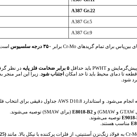
A387 Gr.22
A387 Gr.5
A387 Gr.9
۳۵۰ درجه سلسیوس
است. 
و PWHT باید حداقل
۵ برابر ضخامت فلز پایه
در نظر گرف
عه تا دمای محیط باید تا حد امکان
اجتناب شود
. زیرا این امر منجر
ای انتخاب فلز پرکننده ارائه می‌دهد. به طور کلی:
G) و
E8018-B2
(برای SMAW) توصیه می‌شوند.
E9018
توصیه می‌شوند.
E8
مناسب هستند.
25)