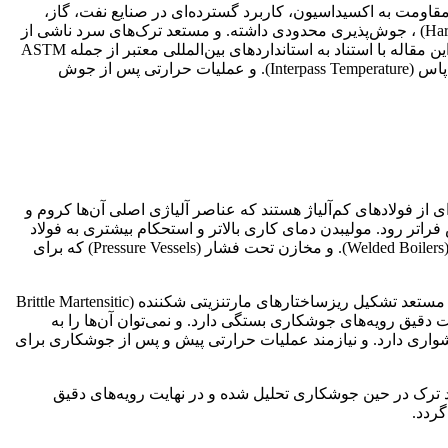
ز فولادهای کم‌آلیاژ هستند که به دلیل مقاومت به خزش (Creep Resistance). در دماهای بالا و مقاومت به اکسیداسیون، کاربرد گسترده‌ای در صنایع نفت، گاز،
پتروشیمی و نیروگاهی دارند. با این حال، این فولادها به دلیل حضور عناصر آلیاژی کروم و مولیبدن و افزایش قابلیت سخت‌شدگی (Hardenability) ، جوش‌پذیری محدودی داشته. و مستعد ترک‌های سرد ناشی از
هیدروژن (Hydrogen-Induced Cold Cracking) ، ترک‌های ناحیه متأثر از حرارت (HAZ cracking) و تردی تمپر (Temper Embrittlement) هستند. این مقاله با استناد به استانداردهای بین‌المللی معتبر از جمله ASTM
A387، AWS D10.8 و ASME B31.3. به بررسی جامع عوامل مؤثر بر جوش‌پذیری این فولادها، الزامات پیش‌گرمایش (Preheating) ، دمای بین‌پاس (Interpass Temperature). و عملیات حرارتی پس از جوش
ا نام‌های Chrome-Moly، Cr-Mo یا Chromoly نیز شناخته می‌شوند. خانواده‌ای از فولادهای کم‌آلیاژ هستند که عناصر آلیاژی اصلی آن‌ها کروم و
ین فولادها را قادر ساخته است تا برای نخستین بار دمای بخار در نیروگاه‌ها از ۵۰۰ درجه سلسیوس فراتر رود. مولیبدن دمای کاری بالاتر و استحکام بیشتری به فولاد
می‌بخشد، در حالی که کروم مقاومت به اکسیداسیون و خوردگی را بهبود می‌دهد. این فولادها عمدتاً در ساخت دیگ‌های بخار جوشکاری شده (Welded Boilers). و مخازن تحت فشار (Pressure Vessels) که برای
با این وجود، حضور عناصر آلیاژی کروم و مولیبدن به همراه کربن، قابلیت سخت‌شدگی (Hardenability). این فولادها را افزایش داده و آن‌ها را مستعد تشکیل ریزساختارهای مارتنزیتی شکننده (Brittle Martensitic
 دقیق رویه‌های جوشکاری بستگی دارد. و نمی‌توان آن‌ها را به
ناخته‌شده‌ترین گریدهای Cr-Mo است، به عنوان نمونه جوشکاری دشواری دارد. و نیازمند عملیات حرارتی پیش و پس از جوشکاری برای
ASTM A38 ارائه می‌شود. سپس مکانیسم‌های اصلی ایجاد ترک در حین جوشکاری تحلیل شده و در نهایت رویه‌های دقیق