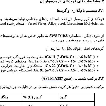
۲. مشخصات فنی فولادهای کروم-مولیبدن
۲.۱. سیستم نام‌گذاری و گریدها
فولادهای کروم-مولیبدن تحت استانداردهای مختلفی تولید می‌شوند. و مه
Vessel Plates, Alloy Steel, Chromium-Molybdenum” منتشر شده است. این استاندارد شامل گریدهای ۲، ۱۲، ۱۱، ۲۲، ۲۱، ۵، ۹، ۹۱ و نسخه‌های کم‌کربن آن‌ها (مانند ۲۲L و ۲۱L) می‌باشد.
جوشپذیری فولادهای کروم
از سوی دیگر، استاندارد
AWS D10.8
به طور خاص به ارائه توصیه‌های ع
فنی در این حوزه به شمار می‌روند.
گریدهای اصلی فولاد Cr-Mo عبارتند از:
Gr. 11 (۱.۲۵% Cr – ۰.۵% Mo):
مقاومت به خوردگی خوب، و گز
Gr. 12 (۰.۸-۱.۲۵% Cr – ۰.۴۵-۰.۶۵% Mo):
محتوای کروم کمی پ
Gr. 22 (۲.۲۵% Cr – ۱.۰% Mo):
استحکام و مقاومت حرارتی با
Gr. 91 (۸-۹.۵% Cr – ۰.۸۵-۱.۰۵% Mo):
استحکام خزشی فوق‌الع
۲.۲. ترکیب شیمیایی (طبق
ASTM A387
)
ترکیب شیمیایی دقیق هر گرید، نقش مستقیمی در قابلیت جوش‌پذیری آن دارد. جدول زیر ترکیب شیمی
گرید
کربن (C) %
منگنز (Mn)
Gr. 5