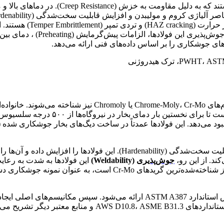
فولادهای کروم-مولیبدن دار (Cr-Mo) دسته‌ای ا
فولادهای کروم-مولیبدن دار (Chromium-Molybdenum Steels) که ب
مولیبدن است. و ترکیب کروم با مولیبدن ا
جوش‌پذیری
(Weldability)
این فولادها به شدت به رعایت
سادگی فولادهای کربنی معمولی جوشکاری کرد. آلیاژ ۴۱۳۰ که یکی از ش
در این مقاله، ابتدا مشخصات شیمیایی و مکانیکی این فولادها بر اساس استاندارد 7
دیگر تشریح می‌گردد.