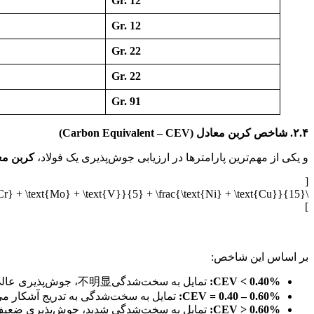
Gr. 12
Gr. 12
Gr. 22
Gr. 22
Gr. 91
۲.۴. شاخص کربن معادل (Carbon Equivalent – CEV)
و یکی از مهم‌ترین پارامترها در ارزیابی جوش‌پذیری یک فولاد،
کربن معادل
[
\text{CEV} = \text{C} + \frac{\text{Mn}}{6} + \frac{\text{Cr} + \text{Mo} + \text{V}}{5} + \frac{\text{Ni} + \text{Cu}}{15}
]
جوشپذیری فولادهای کروم
بر اساس این شاخص:
CEV < 0.40%:
تمایل به سخت‌شدگی不明显، جوش‌پذیری عالی، نیاز به پیش‌گرمایش ندارد.
CEV = 0.40 – 0.60%:
تمایل به سخت‌شدگی به تدریج آشکار م
CEV > 0.60%:
تمایل به سخت‌شدگی شدید، جوش‌پذیری ضعیف، ن