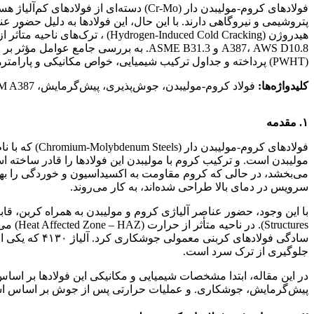
(PWHT) پرداخته و جداول ترکیب شیمیایی، خواص مکانیکی و پارامترهای جوشکاری را بر اساس داده‌های فنی ارائه می‌دهد.
کلیدواژه‌ها:
فولاد کروم-مولیبدن، جوش‌پذیری، پیش‌گرمایش، PWHT، ASTM A387، ترک هیدروژنی
جوشپذیری فولادهای کروم
۱. مقدمه
سرویس در دمای بالا طراحی شده‌اند، به کار می‌روند.
Structures). در ناحیه متأثر از حرارت (Heat Affected Zone – HAZ) می‌کند. از این رو،
جلوگیری از ترک سرد است.
پیش‌گرمایش، جوشکاری. و عملیات حرارتی پس از جوش بر اساس استانداردهای AWS D10.8، ASME B31.3 و منابع معتبر 