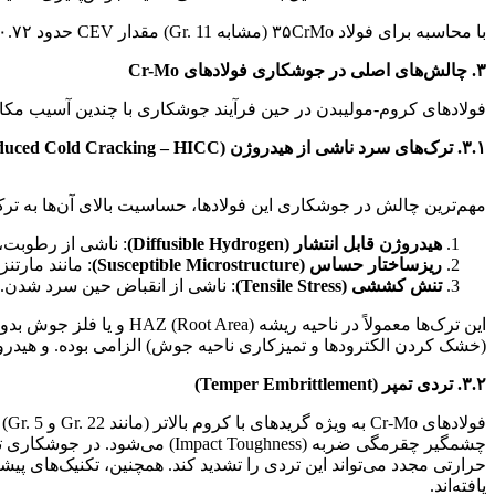
با محاسبه برای فولاد ۳۵CrMo (مشابه Gr. 11) مقدار CEV حدود ۰.۷۲ درصد به دست می‌آید که نشان‌دهنده جوش‌پذیری نسبتاً ضعیف و نیاز شدید به کنترل حرارتی است.
۳. چالش‌های اصلی در جوشکاری فولادهای Cr-Mo
فولادهای کروم-مولیبدن در حین فرآیند جوشکاری با چندین آسیب مک
۳.۱. ترک‌های سرد ناشی از هیدروژن (Hydrogen-Induced Cold Cracking – HICC)
جوشپذیری فولادهای کروم
مهم‌ترین چالش در جوشکاری این فولادها، حساسیت بالای آن‌ها به ت
هیدروژن قابل انتشار (Diffusible Hydrogen)
: ناشی از رطوبت،
ریزساختار حساس (Susceptible Microstructure)
: مانند مارتنزیت (Martensite) که در اثر سرمایش سریع در
تنش کششی (Tensile Stress)
: ناشی از انقباض حین سرد شدن.
این ترک‌ها معمولاً در ن
(خشک کردن الکترودها و تمیزکاری ناحیه جوش) الزامی بوده. و هیدروژن فلز جوش باید به ک
۳.۲. تردی تمپر (Temper Embrittlement)
حرارتی مجدد می‌تواند این تردی را تشدید کند. همچنین، تکنیک‌های پ
یافته‌اند.