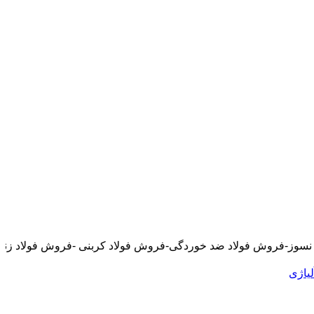
 خوردگی-فروش فولاد کربنی -فروش فولاد زنگ نزن-فروش انواع استیل-(فروشگ