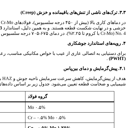
جوشپذیری فولادهای کروم
۳.۳. ترک‌های ناشی از تنش‌های باقیمانده و خزش (Creep)
د
خزشی و در نهایت شکست قطعه هستند. و به همین دلیل، استاندارد
3
No. 4 (Cr-Mo با کروم تا ۲.۲۵%). در دمای ۶۷۵-۷۰۵ درجه سلسیوس و برای P-No. 5A/B (کروم ۲.۲۵ تا ۱۰%) در دمای ۷۰۵-۷۶۰ درجه سلسیوس توصیه می‌شود.
۴. رویه‌های استاندارد جوشکاری
برای دستیابی به اتصالی عاری از عیب با خواص مکانیکی مناسب، رع
.
(PWHT)
۴.۱. پیش‌گرمایش و دمای بین‌پاس
هد
شیمیایی و ضخامت قطعه تعیین می‌شود. جدول زیر بر اساس داده‌های استاندارد AWS و منابع تخصصی، دمای پیش‌گرمایش و PWHT را برای گریده
گروه فولاد
۰.۵% Mo
۰.۵% Cr – ۰.۵% Mo
۱.۲۵% Cr – ۰.۵% Mo