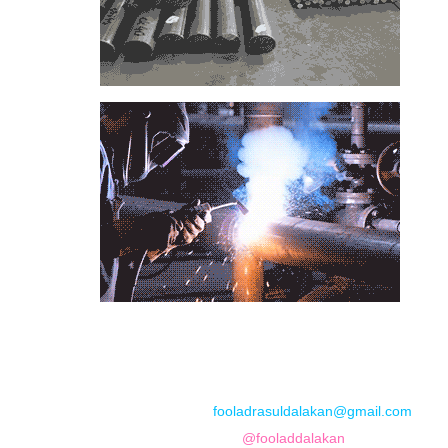
📞
تماس با مجموعه فولاد رسول دلاکان
📱
Phone: 09122136675 – 02128423820
💬
WhatsApp: 09122136675
📧
Email:
fooladrasuldalakan@gmail.com
📷
Instagram:
@fooladdalakan