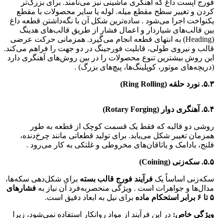
فورج آپست داغ که آهنگری ماشینی نیز می‌نامند. برای بزرگ‌تر
کردن و تغییر سطح مقطع میله. لوله یا سایر محصولات با مقطع
یکنواخت اجرا می‌شود . ساده‌ترین شکل آن با نگه‌داشتن قطعه داغ
بین قالب‌های شیاردار و اعمال فشار از طریق قالب‌های هدینگ
(Heading) به انتهای قطعه انجام می‌گیرد. همزمانی حرکت عرضی
قالب و نیروی طولی، قابلیت فورجینگ در دو جهت را فراهم می‌کند.
این روش بیشترین تنوع محصولات را در بین روش‌های آهنگری دارد
(دریچه‌های موتور، کوپلینگ‌ها، پیچ‌های بزرگ) .
۵.۳. نورد حلقه (Ring Rolling)
در این فرآیند از دو غلتک استفاده می‌شود: یک غلتک از داخل سوراخ حلقه عبور می‌کند و غلتک دوم از بیرون به آن فشار وارد می‌کند . با چرخش غلتک‌ها و فشرده شدن حلقه، ضخامت کاهش و قطر افزایش می‌یابد. با غلتک‌های شکل‌دار می‌توان انواع سطح مقطع را تولید کرد. کاربردها: اجزای موشک، توربین، هواپیما، مخازن تحت فشار، رینگ‌های آلومینیومی .
۵.۴. آهنگری دوار (Rotary Forging)
روشی دو قالبه که فقط یک قسمت کوچک از قطعه به طور
همزمان تغییر شکل می‌یابد. برای تولید قطعاتی مانند چرخ‌دنده،
فلنج، بادامک و یاتاقان‌های مخروطی و غلتکی به کار می‌رود .
۵.۵. سکه‌زنی (Coining)
سکه‌زنی اساساً یک
فرآیند فورج قالب بسته
برای شکل‌دهی سکه‌ها،
مدال‌ها و جواهرات است . ویژگی منحصربه‌فرد آن نیاز به
فشارهای
۵ تا ۶ برابر استحکام ماده
برای نیل به ابعاد دقیق است.
ویژگی خاص:
در این فرآیند از مواد روانکار استفاده نمی‌شود، زیرا