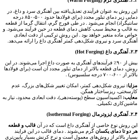
۲.۲. آهنگری گرم (Warm Forging)
این روش به عنوان فرآیندی تعدیل‌یافته بین آهنگری سرد و داغ، در
دمایی زیر دمای تبلور مجدد (برای فولادها حدود ۵۰۰-۸۵۰ درجه
سانتیگراد) انجام می‌شود . در طی فورج گرم، انتقال گرما از قطعه
به قالب و محیط سبب کاهش دمای قطعه در حین فرآیند می‌شود. و
خواص ماده متغیر خواهد بود . این روش ترکیبی از دقت ابعادی
آهنگری سرد و نیروی شکل‌دهی کمتر آهنگری داغ را ارائه می‌دهد.
۲.۳. آهنگری داغ (Hot Forging)
بیش از ۹۰٪ فرآیندهای آهنگری به صورت داغ اجرا می‌شوند. در این
روش، دمای قطعه بالاتر از دمای تبلور مجدد آن است (برای فولادها
بالاتر از ۶۰۰-۷۰۰ درجه سلسیوس) .
مزایا:
نیروی شکل‌دهی کمتر، امکان تغییر شکل‌های بزرگ، عدم
کارسختی، ریزساختار همگن.
معایب:
اکسیداسیون سطح (پوسته‌دهی)، دقت ابعادی محدود، نیاز به
ماشین‌کاری تکمیلی.
۲.۴. آهنگری ایزوترمال (Isothermal Forging)
این روش نوع خاصی از آهنگری داغ است که در آن
قالب و قطعه
هر دو تا دمای یکسان
گرم می‌شوند . دمای قالب در این فرایند
بسیار بالاتر از روش‌های معمول است و نرخ کرنش بسیار پایین‌تری