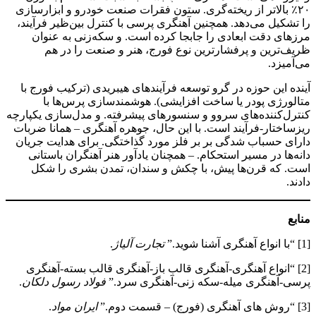
۲۰٪ بالاتر از ریخته‌گری. ستون فقرات صنعت خودرو و ابزارسازی
را تشکیل می‌دهد. همچنین آهنگری پرسی با کنترل بین‌ظیر فرآیند،
مرزهای دقت ابعادی را جابجا کرده است. و سکه‌زنی به عنوان
ظریف‌ترین و پرفشارترین نوع فورج، هنر و صنعت را در هم
می‌آمیزد.
آینده این حوزه در گرو توسعه فرآیندهای هیبریدی (ترکیب فورج با
متالورژی پودر یا ساخت افزایشی). هوشمندسازی پرس‌ها با
کنترل‌کننده‌های سروو و سنسورهای پیشرفته. و مدل‌سازی یکپارچه
ریزساختار-فرآیند است. با این حال، جوهره آهنگری – همانا ضربات
دارای حسباب شدگی بر بر فلز مورد گذاختگی. برای هدایت جریان
دانه‌ها در مسیر استحکام. – همچنان یادآور هنر آهنگران باستانی
است. که قرن‌ها پیش، با چکش و سندان، تمدن بشری را شکل
دادند.
منابع
[1] “با انواع آهنگری آشنا شوید.”
تجارت آلیاژ
.
[2] “انواع آهنگری-آهنگری قالب باز-آهنگری قالب بسته-آهنگری
پرسی-آهنگری میله-سکه زنی-آهنگری سرد.”
فولاد رسول دلکان
.
[3] “روش های آهنگری (فورج) – قسمت دوم.”
ایران مواد
.