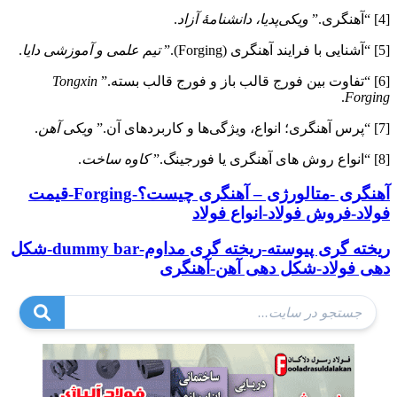
[4] “آهنگری.”
ویکی‌پدیا، دانشنامهٔ آزاد
.
[5] “آشنایی با فرایند آهنگری (Forging).”
تیم علمی و آموزشی دایا
.
[6] “تفاوت بین فورج قالب باز و فورج قالب بسته.”
Tongxin
.
Forging
[7] “پرس آهنگری؛ انواع، ویژگی‌ها و کاربردهای آن.”
ویکی آهن
.
[8] “انواع روش های آهنگری یا فورجینگ.”
کاوه ساخت
.
آهنگری -متالورژی – آهنگری چیست؟-Forging-قیمت
فولاد-فروش فولاد-انواع فولاد
ریخته گری پیوسته-ریخته گری مداوم-dummy bar-شکل
دهی فولاد-شکل دهی آهن-آهنگری