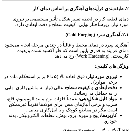
۲. طبقه‌بندی فرآیندهای آهنگری بر اساس دمای کار
دمای قطعه کار در لحظه تغییر شکل، تأثیر مستقیمی بر نیروی
مورد نیاز، ریزساختار نهایی، کیفیت سطح و دقت ابعادی دارد.
۲.۱. آهنگری سرد (Cold Forging)
آهنگری سرد در دمای محیط و غالباً در چندین مرحله انجام می‌شود .
دمای فرآیند به قدری پایین است که فلز اکسید نشده و پدیده
کارسختی (Work Hardening) رخ می‌دهد .
ویژگی‌های کلیدی:
نیروی مورد نیاز:
فوق‌العاده بالا (۵ تا ۶ برابر استحکام ماده در
برخی موارد) .
دقت ابعادی و کیفیت سطح:
عالی (نیاز به ماشین‌کاری نهایی
را به حداقل می‌رساند).
مواد قابل شکل‌دهی:
عمدتاً فلزات نرم مانند آلومینیوم، قلع،
سرب و برخی آلیاژهای مس. برای فولادها تقریباً غیرممکن
است مگر در مقاطع کوچک و با آنیل‌کاری میانی .
کاربردها:
پیچ و مهره، پرچ، بوش، قطعات الکترونیکی، بدنه
خودرو.