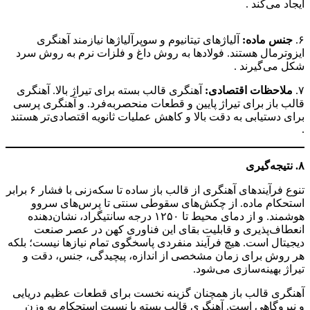
ایجاد می‌کند .
انواع آهنگری
۶.
جنس ماده:
آلیاژهای تیتانیوم و سوپرآلیاژها نیازمند آهنگری
ایزوترمال هستند. فولادها به روش داغ و فلزات نرم به روش سرد
شکل می‌گیرند .
۷.
ملاحظات اقتصادی:
آهنگری قالب بسته برای تیراژ بالا. آهنگری
قالب باز برای تیراژ پایین و قطعات منحصربه‌فرد. و آهنگری پرسی
برای دستیابی به دقت بالا و کاهش عملیات ثانویه اقتصادی‌تر هستند
.
۸. نتیجه‌گیری
تنوع فرآیندهای آهنگری از قالب باز ساده تا سکه‌زنی با فشار ۶ برابر
استحکام ماده. از چکش‌های سقوطی سنتی تا پرس‌های سروو
هوشمند. و از دمای محیط تا ۱۲۵۰ درجه سانتیگراد، نشان‌دهنده
انعطاف‌پذیری و قابلیت بقای این فناوری کهن در عصر صنعت
دیجیتال است. هیچ فرآیند منفردی پاسخگوی تمام نیازها نیست؛ بلکه
هر روش برای زمان مشخصی از اندازه، پیچیدگی، جنس، دقت و
تیراژ بهینه‌سازی می‌شود.
آهنگری قالب باز همچنان گزینه نخست برای قطعات عظیم دریایی
و نیروگاهی است. آهنگری قالب بسته با نسبت استحکام به وزن