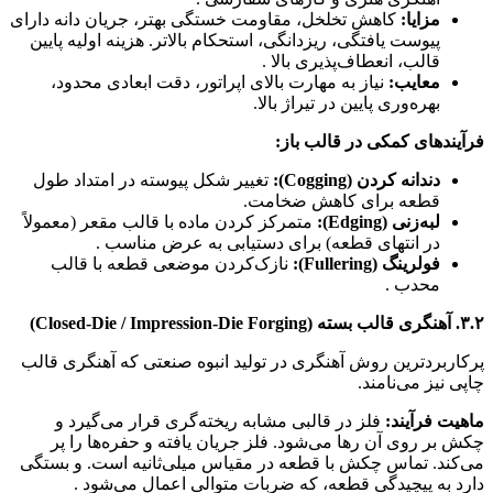
مزایا:
کاهش تخلخل، مقاومت خستگی بهتر، جریان دانه دارای
پیوست یافتگی، ریزدانگی، استحکام بالاتر. هزینه اولیه پایین
قالب، انعطاف‌پذیری بالا .
معایب:
نیاز به مهارت بالای اپراتور، دقت ابعادی محدود،
بهره‌وری پایین در تیراژ بالا.
فرآیندهای کمکی در قالب باز:
دندانه کردن (Cogging):
تغییر شکل پیوسته در امتداد طول
قطعه برای کاهش ضخامت.
لبه‌زنی (Edging):
متمرکز کردن ماده با قالب مقعر (معمولاً
در انتهای قطعه) برای دستیابی به عرض مناسب .
فولرینگ (Fullering):
نازک‌کردن موضعی قطعه با قالب
محدب .
۳.۲. آهنگری قالب بسته (Closed-Die / Impression-Die Forging)
پرکاربردترین روش آهنگری در تولید انبوه صنعتی که آهنگری قالب
چاپی نیز می‌نامند.
ماهیت فرآیند:
فلز در قالبی مشابه ریخته‌گری قرار می‌گیرد و
چکش بر روی آن رها می‌شود. فلز جریان یافته و حفره‌ها را پر
می‌کند. تماس چکش با قطعه در مقیاس میلی‌ثانیه است. و بستگی
دارد به پیچیدگی قطعه، که ضربات متوالی اعمال می‌شود .