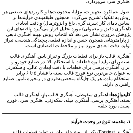
آهنگری سرد می‌پردازد.
اصول عملکرد، تجهیزات، مزایا، محدودیت‌ها و کاربردهای صنعتی هر
روش به تفکیک تشریح می‌گردد. همچنین طبقه‌بندی فرآیندها بر
اساس دمای کار (سرد، گرم، داغ و ایزوترمال) و دقت ابعادی
(آهنگری دقیق و معمولی) مورد تحلیل قرار می‌گیرد. یافته‌های این
پژوهش مروری نشان می‌دهد که انتخاب روش بهینه آهنگری تابعی
از پارامترهایی همچون جنس و اندازه قطعه. پیچیدگی هندسی، تیراژ
تولید، دقت ابعادی مورد نیاز و ملاحظات اقتصادی است.
آهنگری قالب باز برای قطعات بزرگ و تیراژ پایین. آهنگری قالب
بسته برای تولید انبوه قطعات با استحکام بالا. در صنایع خودرو و
ابزار، آهنگری پرسی برای قطعات با دقت ابعادی عالی. و سکه‌زنی
به عنوان خاص‌ترین نوع فورج قالب بسته با فشار ۵ تا ۶ برابر
استحکام ماده. هر یک جایگاه منحصربه‌فردی در زنجیره تأمین صنایع
راهبردی دارند.
کلیدواژه‌ها:
آهنگری سقوطی، آهنگری قالب باز، آهنگری قالب
بسته. آهنگری پرسی، آهنگری میله، سکه‌زنی. آهنگری سرد، فورج
آپست، نورد حلقه
۱. مقدمه: تنوع در وحدت فرآیند
آهنگری (Forging) یکی از روش‌های مادر در تولید قطعات فلزی