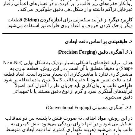
روانکار حفره‌های ریز قالب را پر کرده. و در فشارهای اعمالی رفتار
غیرقابل تراکم داشته و از شکل‌دهی دقیق جلوگیری می‌کند .
کاربرد دیگر:
از فرآیند سکه‌زنی برای
اندازه‌کردن (Sizing)
قطعات
دیگر و حک کردن حروف و اعداد روی فلزات نیز استفاده می‌شود .
۶. طبقه‌بندی بر اساس دقت ابعادی
۶.۱. آهنگری دقیق (Precision Forging)
هدف، تولید قطعه‌ای با شکلی بسیار نزدیک به شکل نهایی (Near-Net
Shape) یا دقیقاً منطبق با آن است . در این روش، قطعه نیازی به
ماشین‌کاری ندارد یا ماشین‌کاری آن بسیار محدود است. ابعاد قطعه
باید با دقت تعیین شود تا حفره قالب کاملاً بدون ماده اضافه پر شود.
طراحی قالب و روان‌کاری باید جریان فلز را کنترل کند. اصولاً
فرآیندهای آهنگری سرد و گرم از نوع دقیق هستند یا با تمهیداتی
دقیق می‌شوند .
۶.۲. آهنگری معمولی (Conventional Forging)
در این روش، مواد اضافی به صورت فلش یا پلیسه بین دو نیم‌قالب
تشکیل می‌شود و در انتها دارای بریدگی می‌شود. تنش کمتری به
قالب وارد می‌شود (هزینه نگهداری کمتر)، اما دقت ابعادی متوسط