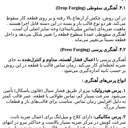
۴.۱. آهنگری سقوطی (Drop Forging)
در این روش، چکش از ارتفاع بالا رفته و بر روی قطعه کار سقوط
می‌کند. هر دو نوع قالب باز و بسته در این دسته قابل اجرا هستند .
ماهیت ضربه‌ای (تماس میلی‌ثانیه‌ای) وجه تمایز اصلی آن است.
آهنگری سقوطی عمدتاً سطوح قطعه را تغییر شکل می‌دهد و داخل
قطعه نسبتاً بی‌تغییر می‌ماند .
۴.۲. آهنگری پرسی (Press Forging)
آهنگری پرسی با
اعمال فشار آهسته، مداوم و کنترل‌شده
به جای
ضربه لحظه‌ای کار می‌کند. زمان تماس قالب با قطعه در این روش
بر حسب ثانیه اندازه‌گیری می‌شود .
انواع پرس‌های آهنگری :
۱. پرس هیدرولیک:
نیرو از طریق فشار سیال (قانون پاسکال) تأمین
می‌شود. سرعت بسیار کم، تماس طولانی با قطعه، عمر قالب کمتر
به دلیل افزایش زمان تماس. مناسب برای قالب‌های باز و قطعات
بسیار بزرگ.
۲. پرس مکانیکی:
دارای کلاج و میل‌لنگ برای اعمال ضربه ثابت.
سرعت کوبش در مرکز ضربه بسیار بالاست و حداکثر نیرو در انتهای
ضربه اعمال می‌شود. فشار زیادی بر قالب وارد می‌شود و نیاز به