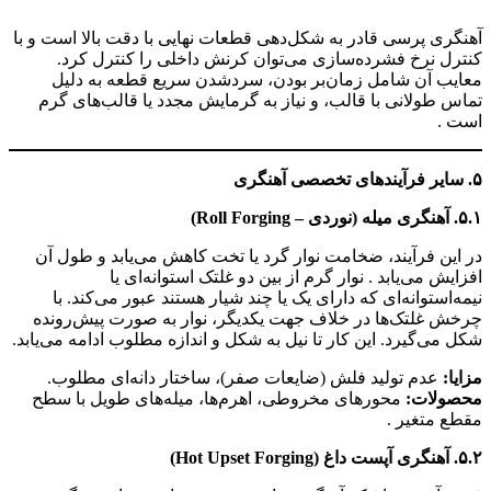
انواع آهنگری
آهنگری پرسی قادر به شکل‌دهی قطعات نهایی با دقت بالا است و با
کنترل نرخ فشرده‌سازی می‌توان کرنش داخلی را کنترل کرد.
معایب آن شامل زمان‌بر بودن، سردشدن سریع قطعه به دلیل
تماس طولانی با قالب، و نیاز به گرمایش مجدد یا قالب‌های گرم
است .
۵. سایر فرآیندهای تخصصی آهنگری
۵.۱. آهنگری میله (نوردی – Roll Forging)
در این فرآیند، ضخامت نوار گرد یا تخت کاهش می‌یابد و طول آن
افزایش می‌یابد . نوار گرم از بین دو غلتک استوانه‌ای یا
نیمه‌استوانه‌ای که دارای یک یا چند شیار هستند عبور می‌کند. با
چرخش غلتک‌ها در خلاف جهت یکدیگر، نوار به صورت پیش‌رونده
شکل می‌گیرد. این کار تا نیل به شکل و اندازه مطلوب ادامه می‌یابد.
مزایا:
عدم تولید فلش (ضایعات صفر)، ساختار دانه‌ای مطلوب.
محصولات:
محورهای مخروطی، اهرم‌ها، میله‌های طویل با سطح
مقطع متغیر .
۵.۲. آهنگری آپست داغ (Hot Upset Forging)