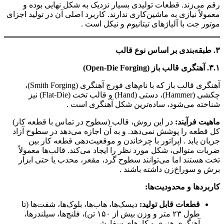
رقم می‌زند. قطعات تولیدی بسیار نزدیک به شکل نهایی بوده و
معمولاً نیازی به ماشین‌کاری ندارند. کاربرد اصلی آن در تولید اجزای
موتور جت با آلیاژهای تیتانیوم و نیکل است .
۳. طبقه‌بندی بر اساس نوع قالب
۳.۱. آهنگری قالب باز (Open-Die Forging)
آهنگری قالب باز که با نام‌های فورج آهنگری (Smith Forging)،
چکشی (Hammer)، دستی (Hand) و قالب تخت (Flat-Die) نیز
شناخته می‌شود، ساده‌ترین شکل آهنگری است .
ماهیت فرآیند:
در این روش، قالب (سطوح در تماس با قطعه کار)
کل قطعه را پوشش نمی‌دهد. و به آن اجازه می‌دهد در سطوح آزاد
جریان یابد . اپراتور با چرخاندن و موقعیت‌دهی قطعه کار بین
ضربات متوالی، شکل مورد نظر را ایجاد می‌کند. قالب‌ها معمولاً
تخت هستند اما می‌توانند سطوح گرد، مقعر، محدب یا حتی ابزار
برش و سوراخ‌زن داشته باشند .
کاربردها و محدودیت‌ها:
قطعات قابل تولید:
دیسک‌ها، هاب‌ها، بلوک‌ها، شفت‌ها (تا
طول ۲۳ متر و وزن بیش از ۱۵۰ تن)، فلنج‌ها، سیلندرها،
آهنگری هنری و کارهای سفارشی .