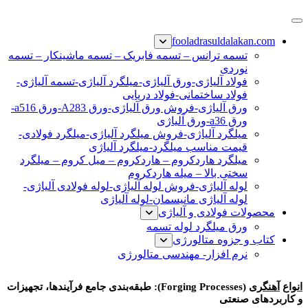
پرش
فولاد رسول دلاکان
فولاد آلیاژی-میلگرد آلیاژی-تسمه آلیاژی-ورق آلیاژی-لوله آلیاژی-
به
fooladrasuldalakan.com
نبشی فولادی-ناودانی فولادی-قیمت ورق-قیمت فولاد
محتوا
تسمه ترانس – تسمه فابریک – تسمه ماشینکار – تسمه
نوردی
فولاد آلیاژی-ورق آلیاژی-میلگرد آلیاژی-تسمه آلیاژی-
فولاد ساختمانی-فولاد دریایی
ورق آلیاژی-فروش ورق آلیاژی-ورق A283-ورق a516-
ورق a36-ورق آلیاژی
میلگرد آلیاژی-فروش میلگرد آلیاژی-میلگرد فولادی-
قیمت مناسب میلگرد-میلگرد آلیاژی
میلگرد هاردکروم – هاردکروم – میل کروم – میلگرد
سختی بالا – میله هاردکروم
لوله آلیاژی-فروش لوله آلیاژی-لوله فولادی آلیاژی-
لوله آلیاژی مانیسمان-لوله آلیاژی
محصولات فولادی و آلیاژی
ورق میلگرد لوله تسمه
کتاب و جزوه متالورژی
نرم افزار- مهندسی متالورژی
انواع آهنگری
انواع
آهنگری
(Forging Processes): طبقه‌بندی جامع فرآیندها، تجهیزات
و کاربردهای صنعتی