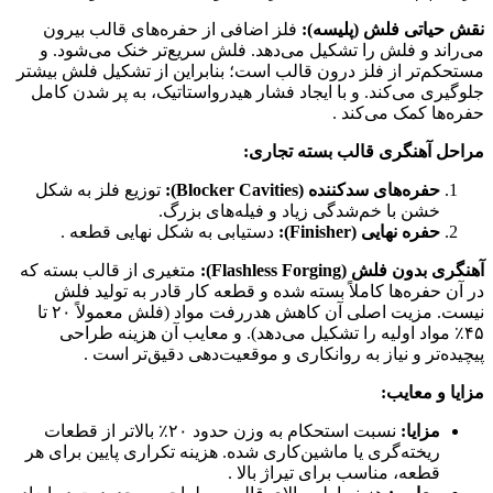
نقش حیاتی فلش (پلیسه):
فلز اضافی از حفره‌های قالب بیرون
می‌راند و فلش را تشکیل می‌دهد. فلش سریع‌تر خنک می‌شود. و
مستحکم‌تر از فلز درون قالب است؛ بنابراین از تشکیل فلش بیشتر
جلوگیری می‌کند. و با ایجاد فشار هیدرواستاتیک، به پر شدن کامل
حفره‌ها کمک می‌کند .
مراحل آهنگری قالب بسته تجاری:
حفره‌های سدکننده (Blocker Cavities):
توزیع فلز به شکل
خشن با خم‌شدگی زیاد و فیله‌های بزرگ.
حفره نهایی (Finisher):
دستیابی به شکل نهایی قطعه .
آهنگری بدون فلش (Flashless Forging):
متغیری از قالب بسته که
در آن حفره‌ها کاملاً بسته شده و قطعه کار قادر به تولید فلش
نیست. مزیت اصلی آن کاهش هدررفت مواد (فلش معمولاً ۲۰ تا
۴۵٪ مواد اولیه را تشکیل می‌دهد). و معایب آن هزینه طراحی
پیچیده‌تر و نیاز به روانکاری و موقعیت‌دهی دقیق‌تر است .
مزایا و معایب:
مزایا:
نسبت استحکام به وزن حدود ۲۰٪ بالاتر از قطعات
ریخته‌گری یا ماشین‌کاری شده. هزینه تکراری پایین برای هر
قطعه، مناسب برای تیراژ بالا .