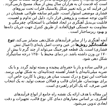
است که قدمت آن به هزاران سال پیش از میلاد مسیح بازمی‌گردد .
این فرآیند که بر پایه تغییر شکل پلاستیک فلزات تحت نیروهای
فشاری موضعی استوار است، علیرغم سابقه طولانی. همچنان در
کانون توجه صنعت و پژوهش قرار دارد. دلیل این تداوم و اهمیت،
قابلیت بی‌بدیل آهنگری در ایجاد قطعاتی با استحکام، چقرمگی و
مقاومت به خستگی فوق‌العاده. از طریق کنترل جهت جریان دانه‌ها
و بهبود ریزساختار است .
آنچه آهنگری را از سایر فرآیندهای شکل‌دهی متمایز می‌کند،
تنوع
شگفت‌انگیز روش‌ها
در عین وحدت اصل پایه‌ای (اعمال تنش
فشاری) است. یک قطعه فورجینگ می‌تواند از چند گرم تا بیش از
۱۷۰ تن وزن داشته باشد. در دمای محیط یا ۱۲۵۰ درجه سانتیگراد
شکل دهی شود.
در قالبی ساده و باز یا حفره‌ای پیچیده و بسته تولید گردد. و با یک
ضربه میلی‌ثانیه‌ای یا فشار آهسته چندثانیه‌ای. به شکل نهایی برسد.
شناخت این تنوع و درک نسبت میان هر روش با کاربرد خاص آن،
برای مهندسان، طراحان قالب و فعالان صنعت تولید. نه یک انتخاب
فنی صرف، که یک الزام راهبردی است.
این مقاله با هدف ارائه یک نقشه راه جامع از انواع فرآیندهای
آهنگری، بر اساس معیارهای دمای کار. نوع قالب، تجهیزات و دقت
ابعادی تدوین می‌شود.