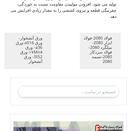
ولید می شود. افزودن مولیبدن مقاومت نسبت به خوردگی،
قرمگی قطعه و نیروی کششی را به مقدار زیادی افزایش می
هد.
فولاد 2080-فولاد
ورق آتشخوار-
ابزار 2080-
ورق a516-ورق
میلگرد 2080-
a36- ورق
فولاد سردکار
۱۷Mn4-ورق
2080-تسمه
St52- ورق
2080
آتشخوار