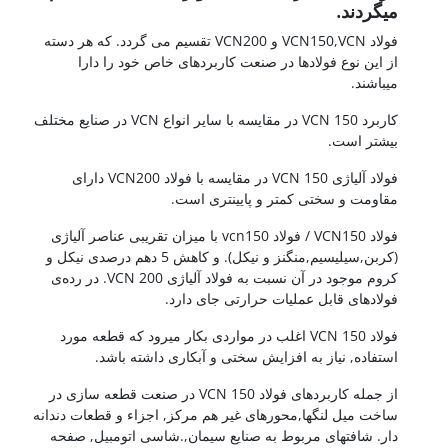
یگردند.
فولاد VCN150,VCN و VCN200 تقسیم می گردد. که هر دسته
ز این نوع فولادها در صنعت کاربردهای خاص خود را دارا
یباشند.
کاربرد VCN 150 در مقایسه با سایر انواع VCN در صنایع مختلف
یشتر است.
فولاد آلیاژی VCN 150 در مقایسه با فولاد VCN200 دارای
قاومت و سختی کمتر و پایینتری است.
فولاد VCN150 / فولاد vcn150 با میزان تقریبی عناصر آلیاژی
(کربن,سیلیسیم,منگنز و نیکل). و کاهش 5 دهم درصدی نیکل و
کروم موجود در آن نسبت به فولاد آلیاژی VCN 200. در رده‌ی
ولادهای قابل عملیات حرارتی جای دارد.
فولاد VCN 150 اغلب در مواردی بکار میرود که قطعه مورد
ستفاده, نیاز به افزایش سختی و آبکاری داشته باشد.
از جمله کاربردهای فولاد VCN 150 در صنعت قطعه سازی در
اخت میل لنگها,محورهای غیر هم مرکز, اجزاء و قطعات دندانه
ار. شافتهای مربوط به صنایع سیمان,.شاسی اتومبیل, صفحه