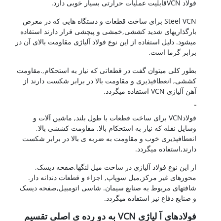
VCNقابلیت عملیات حرارتی بسیار خوبی دارد.
Steel VCN برای ساخت قطعات و دستگاه هایی که در معرض
ارگذاریهای شدید کششی,خمشی و پیچشی قرار دارند استفاده
یشود. دلیل استفاده از این نوع فولاد آلیاژی مقاومت بالای آن در
رابر گرما است.
طور کلی میتوان گفت در قطعاتی که نیاز به استحکام,.مقاومت
ششی, انعطافپذیری و مقاومت بالا در برابر شکست دارند از
ن آلیاژی VCN استفاده میگردد.
فولادVCN برای ساخت قطعات با طول بلند, ماشین آلات و
سایل نقله که نیاز به استحکام بالا. مقاومت کششی بالا,
نعطافپذیری خوب و مقاومت به ضربه ی بالا در برابر شکست
ارند,استفاده میگردد.
ز این نوع فولاد آلیاژی در ساخت میل لنگها,صفحه دیسک,
حورهای غیر مرکز,میل سوپاپ, اجزاء و قطعات دندانه دار.
افتهای مربوط به صنایع سیمان. شاسی اتومبیل,صفحه دیسک
 صنایع دفاع نیز استفاده میگردد.
فولادهای آ لیاژی VCN به دو رده ی اصلی تقسیم