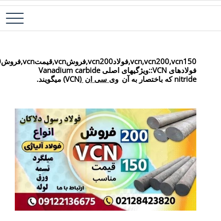
اد آلیاژی-میلگرد آلیاژی-تسمه آلیاژی-ورق آلیاژی-لوله آلیاژی-نبشی
اد رسول دلاکان
فولادی-ناودانی فولادی-قیمت ورق-قیمت فولاد
vcn,vcn200,vcn150,فولادvcn200,فروشvcn,قیمتvcn,فروشvcn150-
فولادهای VCN::ویژگیهای اصلی Vanadium carbide
nitr که باختصار به آن
وی سی ان
(VCN) میگویند.