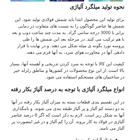
حوه تولید میلگرد آلیاژی
رای تولید این محصول ابتدا باید شمش فولادی تولید شود. این
مش ها عناصر گوناگون را به نسبت های متفاوت در دمایی
برابر با 3000 درجه سانتی گراد. به مدت چند ساعت ذوب و بعد
ا هم ترکیب می کنند. در مرحله بعد این شمش ها را طی
روسه نورد بگونه ی میله شکل می دهند. و در نهایت با قرار
ادهی آنها در مجاورت هوای سرد، به آنها فرم می دهند.
یفیت این کالا با توجه به سرد کردن تدریجی و آهسته آنها، بسیار
الا است. از این نوع محصولات در کشورها و مناطق زلزله خیر
ر ساختمان های مستحکم استفاده می شود.
نواع میلگرد آلیاژی با توجه به درصد آلیاژ بکار رفته
ر این تقسیم بندی قطعات بسته به میزان آلیاژ بکار رفته در آنها
ه دو دسته کم آلیاژ و پر آلیاژ طبقه بندی می شوند. و نامگذاری
آنها به شکل زیر است. لازم به ذکر است که اگر 8 درصد عناصر
لیاژی در فولاد به کار بروند. آن را کم آلیاژ و در غیر اینصورت پر
لیاژ می نامند.
فولاد آلیاژی کروم دار