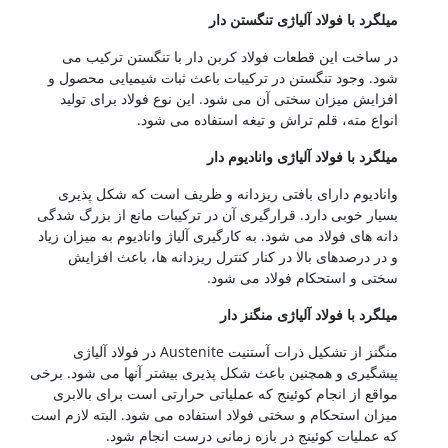
یلگرد با فولاد آلیاژی تنگستن دار
ر ساخت این قطعات فولاد کربن دار با تنگستن ترکیب می
ود. وجود تنگستن در ترکیبات باعث ثبات شیمیایی محصول و
فزایش میزان سختی آن می شود. این نوع فولاد برای تولید
نواع مته، قلم تراش و تیغه استفاده می شود.
یلگرد با فولاد آلیاژی وانادیوم دار
انادیوم دارای بافتی ریزدانه و ظریف است که شکل پذیری
سیار خوبی دارد. قرارگیری آن در ترکیبات مانع از بزرگ شدگی
انه های فولاد می شود. به کارگیری آلیاژ وانادیوم به میزان زیاد
 در درصدهای بالا در کنار کنترل ریزدانه ها، باعث افزایش
ختی و استحکام فولاد می شود.
یلگرد با فولاد آلیاژی منگنز دار
منگنز از تشکیل ذرات آستنیت Austenite در فولاد آلیاژی
یشگیری و همچنین باعث شکل پذیری بیشتر آنها می شود. برخی
واقع از انجام کوئینج که عملیاتی حرارتی است برای بالابری
یزان استحکام و سختی فولاد استفاده می شود. البته لازم است
ه عملیات کوئینج در بازه زمانی درست انجام شود.