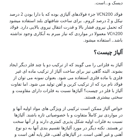
یسک و…است.
فولاد VCN200 جزء فولادهای آلیاژی بوده که با دارا بودن 2 درصد
نیکل و 2 درصد کروم,. برای ساخت شافتهای بلند استفاده میشود
ه تحمل نیروی فشار بالا و قدرت انتقال نیروی بالایی دارد. فولاد
VCn200 معمولا در مواردی که نیاز مبرم به آبکاری وجود نداشته
اشد., استفاده میشود.
لیاژ چیست؟
لیاژ به فلزاتی را می گویند که از ترکیب دو یا چند فلز دیگر ایجاد
شوند. البته گاهی نیز برای ساخت آلیاژ از ترکیب ماده ای غیر
لزی با ماده فلزی استفاده می شود. بعنوان نمونه می توان از
ولاد نام برد که از ترکیب کربن و آهن تولید می شود. اما تفاوت
لیاژ با فلز در چیست؟ آلیاژها نسبت به فلزات دارای مقاومت و
ختی بیشتری هستند.
واص آلیاژ ممکن است ترکیبی از ویژگی های مواد اولیه آنها و
ر مواردی نیز کاملاً متفاوت و با خصوصیاتی تازه باشند. آلیاژها
سبت به فلزات اولیه شکل پذیری کمتری دارند و از آنها سخت
ر هستند. نکته دیگر در مورد آلیاژها تقسیم بندی آنها به دو نوع
هنی و غیر آهنی است. در آلیاژهای آهنی، فلز پایه آهن است و