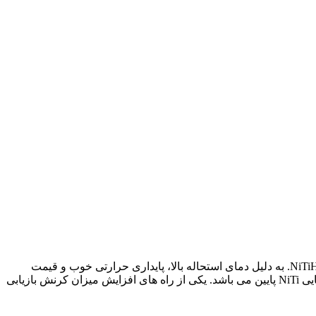
اثر فرآیند نورد سرد بر کرنش و نسبت بازیابی آلیاژ حافظه دار Ni50Ti40Hf10-در بین آلیاژهای حافظه دار در دمای بالای پایه NiTi، آلیاژهای NiTiHf. به دلیل دمای استحاله بالا، پایداری حرارتی خوب و قیمت
مناسب، نسبت به. دیگر آلیاژهای حافظه دار بسیار مورد توجه می باشند. کرنش بازیابی و نسبت بازیابی این آلیاژها در مقایسه با آلیاژهای دوتایی NiTi پایین می باشد. یکی از راه های افزایش میزان کرنش بازیابی