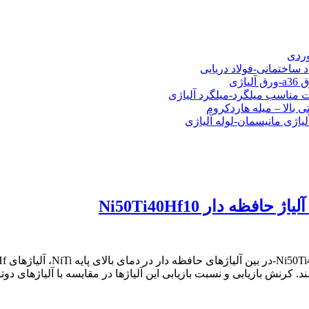
شی فولادی-ناودانی فولادی-قیمت ورق-قیمت فولاد
وردی
د ساختمانی-فولاد دریایی
ت مناسب میلگرد-میلگرد آلیاژی
 بالا – میله هاردکروم
لیاژی مانیسمان-لوله آلیاژی
ه دار Ni50Ti40Hf10