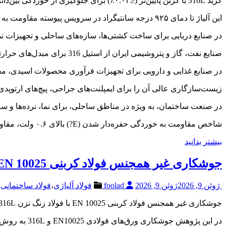
گرید 316L با کربن پایین‌تر (≤۰.۰۳٪) برای جلوگیری از خوردگی بین‌دانه‌ای در جوشکاری‌های سنگین و کاربردهای پزشکی طراحی شده است.
این آلیاژ تا دمای ۹۲۵ درجه سانتیگراد در سرویس پیوسته مقاومت به اکسیداسیون دارد و برای کاربردهای دمای بالا مناسب است.
در صنایع دریایی برای ساخت کشتی‌ها، سازه‌های ساحلی و تجهیزات نمک
صنایع نفت، گاز و پتروشیمی ایران از استیل 316 برای مبدل‌های حرارتی، خطوط لوله، شیرآلات و مخازن مواد شیمیایی خورنده استفاده می‌کنند.
در صنایع غذایی و دارویی برای تجهیزات فرآوری محصولات اسیدی، مخاز
زیست‌سازگاری عالی آن را برای ایمپلنت‌های جراحی، پیچ‌های ارتوپدی
در صنعت ساختمان، به ویژه در مناطق ساحلی، برای نما، نرده‌ها و سا
شاخص مقاومت به خوردگی حفره‌دار شدن (E?) بالای ۰.۶ ولت، مقاومت بهتری نسبت به 304L ارائه می‌دهد.
بیشتر بدانید
جوشکاری غیر همجنس فولاد کربنی EN 10025 با فولاد زنگ نزن AISI 316L
ژوئن 9, 2026
ژوئن 9, 2026
foolad
فولاد آلیاژی
،
فولاد ساختمانی
جوشکاری غیر همجنس فولاد کربنی EN 10025 با فولاد زنگ نزن AISI 316L توسط جوشکاری همزنی اصطکاکی
در این پژوهش جوشکاری ورق‌های فولادی EN10025 و 316L به روش جوشکاری همزنی-اصطکاکی. مورد بررسی قرار گرفت و پارامترها توسط نرم‌افزار روش سطح پاسخ بهینه‌سازی شدند.