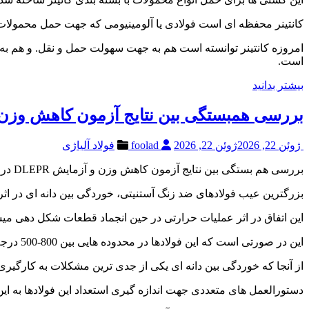
کانتینر محفظه ای است فولادی یا آلومینیومی که جهت حمل محمولات 
امروزه کانتینر توانسته است هم به جهت سهولت حمل و نقل. و هم به ج
است.
بیشتر بدانید
بررسی همبستگی بین نتایج آزمون کاهش وزن و آزمایش DLEPR در اند
ژوئن 22, 2026
ژوئن 22, 2026
foolad
فولاد آلیاژی
بررسی هم بستگی بین نتایج آزمون کاهش وزن و آزمایش DLEPR در اندازه گیری حساسیت به خوردگی بین دانه ای فولاد زنگ نزن 316.
بزرگترین عیب فولادهای ضد زنگ آستنیتی، خوردگی بین دانه ای در ا
این اتفاق در اثر عملیات حرارتی در حین انجماد قطعات شکل دهی میشو
این در صورتی است که این فولادها در محدوده هایی بین 800-500 درجه سانتی گراد قرار می گیرد.
از آنجا که خوردگی بین دانه ای یکی از جدی ترین مشکلات به کارگیر
دستورالعمل های متعددی جهت اندازه گیری استعداد این فولادها به این