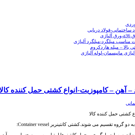
شی فولادی-ناودانی فولادی-قیمت ورق-قیمت فولاد
وردی
د ساختمانی-فولاد دریایی
ت مناسب میلگرد-میلگرد آلیاژی
 بالا – میله هاردکروم
لیاژی مانیسمان-لوله آلیاژی
 آهن – کامپوزیت-انواع کشتی حمل کننده کالا
مانی
ع کشتی حمل کننده کالا
قسیم می شوند.کشتی کانتینربر Container vessel:
 اند. سهولت بارگیری و حمل کانتینرها امتیار مهمی به حساب می آید.