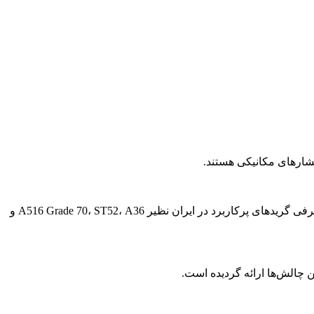
 فشارهای مکانیکی هستند.
مقاله با دسته‌بندی علمی ورق‌های آلیاژی شامل آلیاژهای پایه نیکل، فولادهای ضدزنگ، و آلیاژهای مولیبدن و تنگستن آغاز شده و سپس به معرفی گریدهای پرکاربرد در ایران نظیر A516 Grade 70، ST52، A36 و
چالش‌ها ارائه گردیده است.