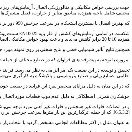
جهت بررسی خواص مکانیکی و متالورژیکی اتصال، آزمایش‌های ریز س
مختلف شامل ناحیه همزده، مناطق متأثر از حرارت، فصل مشترک‌ها و نا
که بهترین اتصال با بیشترین استحکام در سرعت چرخش 950 دور بر دقیقه، حرکت خطی 90 میلی‌متر بر دقیقه. و زاویه انحراف 3 درجه حاصل می‌شود.
همزده 10 تا 20 برابر کاهش می‌یابد و باعث بهبود خواص مکانیکی اتصال می‌شود.
همچنین نتایج آنالیز شیمیایی خطی و نتایج سختی بر روی نمونه مورد جو
امروزه با توجه به پیشرفت‌های فراوان که در صنایع مختلف از جم
تحقیق و توسعه در این صنعت یک امر الزامی به نظر می‌رسد. فرایند
نظامی، صنایع ریلی و صنایع پتروشیمی و پالایشگاه به کارگیری می‌شود [
که در این میان به دلیل مزایای منحصر بفرد این فرایند در صنعت خودر
جوشکاری همزنی-اصطکاکی به دلیل عدم ذوب قطعات مورد اتصال و عدم 
[6,5,3,2]. که از جمله اثرگذارترین این پارامترها سرعت چرخش ابزار، سرعت پیش روی، زاویه انحراف، قطر پین. قطر شانه1 و پین، جهت چرخش ابزار، هندسه ابزار می‌باشد.
به عنوان مثال در اکثر مطالعات انجامی مشخص گردید با انتخاب پارا