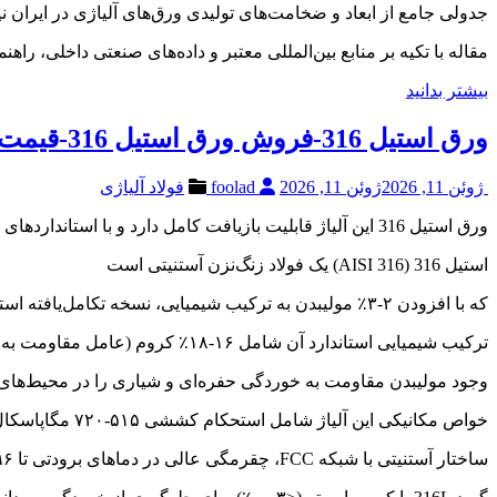
جدولی جامع از ابعاد و ضخامت‌های تولیدی ورق‌های آلیاژی در ایران
مقاله با تکیه بر منابع بین‌المللی معتبر و داده‌های صنعتی داخلی، راه
بیشتر بدانید
ورق استیل 316-فروش ورق استیل 316-قیمت ورق استیل 316-ورق استیل 316
ژوئن 11, 2026
ژوئن 11, 2026
foolad
فولاد آلیاژی
ورق استیل 316 این آلیاژ قابلیت بازیافت کامل دارد و با استانداردهای بین‌المللی ASTM A240، EN 1.4401 و JIS SUS 316 تطابق دارد.
استیل 316 (AISI 316) یک فولاد زنگ‌نزن آستنیتی است
که با افزودن ۲-۳٪ مولیبدن به ترکیب شیمیایی، نسخه تکامل‌یافته استیل 304 محسوب می‌شود.
ترکیب شیمیایی استاندارد آن شامل ۱۶-۱۸٪ کروم (عامل مقاومت به خوردگی)، ۱۰-۱۴٪ نیکل (تثبیت‌کننده ساختار آستنیتی)، و ۲-۳٪ مولیبدن (عامل اصلی مقاومت در برابر کلریدها) است.
وجود مولیبدن مقاومت به خوردگی حفره‌ای و شیاری را در محیط‌های کلریدی مانند آ
خواص مکانیکی این آلیاژ شامل استحکام کششی ۵۱۵-۷۲۰ مگاپاسکال، استحکام تسلیم ۲۰۵-۲۷۵ مگاپاسکال و ازدیاد طول ۴۵-۶۰٪ است.
ساختار آستنیتی با شبکه FCC، چقرمگی عالی در دماهای برودتی تا ۱۹۶- درجه سانتیگراد و شکل‌پذیری فوق‌العاده را تضمین می‌کند.