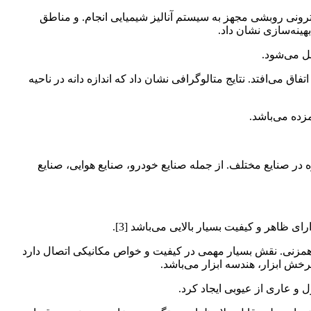
ی روبشی مجهز به سیستم آنالیز شیمیایی انجام. و مناطق
هینه‌سازی نشان داد.
کست در تمامی آزمایش‌های کشش از فلز پایه EN10025 سمت پیش رونده اتفاق افتاد و بیشترین استحکام با پارامترهای بهینه در 312MPa اتفاق می‌افتد. نتایج متالوگرافی نشان داد که اندازه دانه در ناحیه
مزده می‌باشد.
ر صنایع مختلف. از جمله صنایع خودرو، صنایع هوایی، صنایع
هر و کیفیت بسیار بالایی می‌باشد [3].
‌دهد که پارامترهای فرایند جوشکاری همزنی. نقش بسیار مهمی در کیفیت و خواص مکانیکی اتصال دارد
و عاری از عیوبی ایجاد کرد.