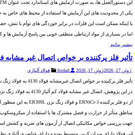
این دستورالعمل ها، به صورت آزمایش های استاندارد تحت عنوان A262 ASTM رسمیت یافتند. و به طور وسیعی جهت بررسی فولادهای ضد زنگ به کار می روند.
یکی از محدودیت های این آزمایش ها استفاده از محیط های خاص به 
یا اینکه ممکن است این فلزات در برابر خوردگی های توأم با تنش، حف
اما در بسیاری از مواد ارتباطی منطقی خوبی بین پاسخ آزمایش ها و کا
بیشتر بدانید
تأثیر فلز پرکننده بر خواص اتصال غیر مشابه فولاد 4130 به فولاد زنگ نزن
ژوئن 17, 2026
ژوئن 17, 2026
foolad
فولاد آلیاژی
تأثیر فلز پرکننده بر خواص اتصال غیرمشابه فولاد 4130 به فولاد زنگ نزن- 316L
در این پژوهش، اتصال غیر مشابه فولاد کم آلیاژ 4130 به فولاد زنگ نزن آستنیتی 316L به روش جوشکاری قوسی تنگستن-گاز مورد بررسی قرار گرفت.
از دو فلز پرکننده ERNiCr-3 و فولاد زنگ نزن ER309L به این منظور استفاده شد.پس از جوشکاری، ریزساختار مناطق مختلف هر اتصال شامل فلز جوش.
مناطق متأثر از حرارت و فصل مشترک ها با استفاده از میکروسکوپ نوری و میکروسکو
جهت بررسی خواص مکانیکی اتصال از آزمون های ضربه و کشش استفاده شد. فولاد AISI 4130 فولادی کم آلیاژ با استحکام بالا و ع
این فولاد دارای میزان کربن متوسط بوده و دارای عناصری آلیاژی نظیر