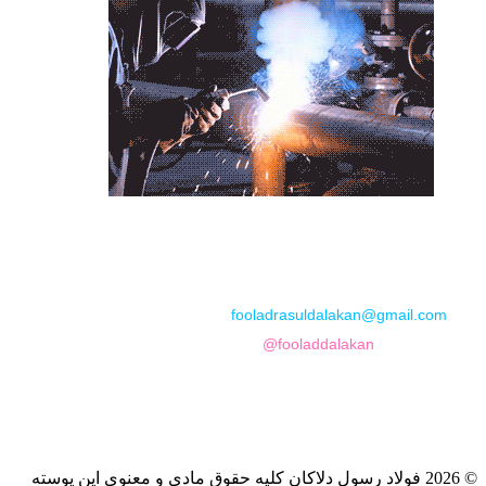
📞
تماس با مجموعه فولاد رسول دلاکان
📱
Phone: 09122136675 – 02128423820
💬
WhatsApp: 09122136675
📧
Email:
fooladrasuldalakan@gmail.com
📷
Instagram:
@fooladdalakan
© 2026 فولاد رسول دلاکان کلیه حقوق مادی و معنوی این پوسته