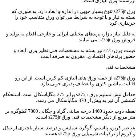
ارزشمند ورق آلیاژی است.
ورق s275jr تنوع بسیار خوبی در اندازه و ابعاد دارد. به طوری که
بسته به نیاز و با توجه به شرایط می توان ورق متناسب خود را
خریداری کرد.
به دلیل نیاز بازار، برندهای مختلف ایرانی و خارجی اقدام به تولید و
فروش ورق s275jr می نمایند.
قیمت ورق s275 نیز بسته به مشخصات فنی نظیر وزن، ابعاد و
حضور برندهای اقتصادی، مقرون به صرفه است.
مشخصات فنی
ورق s275jr از جمله ورق های آلیاژی کم کربن است. از این رو
قابلیت ماشین کاری و انعطاف پذیری خوبی دارد.
حداقل تنش تسلیم ورق s275jr برابر 275 مگاپاسکال است. استحکام
کششی آن نیز به بیش از 370 مگاپاسکال می رسد.
نقطه ذوب حدود 1460 درجه سانتی گراد و چگالی 7800 کیلوگرم بر
متر مربع از دیگر مشخصات فنی ورق s275jr است.
عناصر کربن، پتاسیم، گوگرد، سیلیس و درصد بسیار ناچیزی از نیکل
و کروم از ترکیبات شیمیایی ورق s275jr هستند.