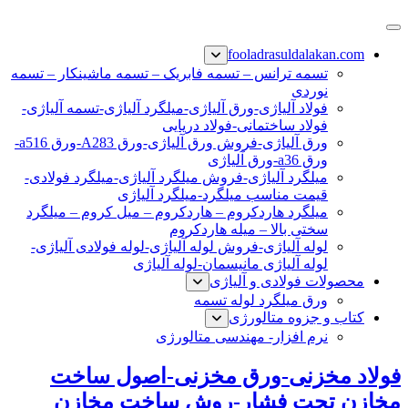
پرش
فولاد رسول دلاکان
فولاد آلیاژی-میلگرد آلیاژی-تسمه آلیاژی-ورق آلیاژی-لوله آلیاژی-
به
fooladrasuldalakan.com
نبشی فولادی-ناودانی فولادی-قیمت ورق-قیمت فولاد
محتوا
تسمه ترانس – تسمه فابریک – تسمه ماشینکار – تسمه
نوردی
فولاد آلیاژی-ورق آلیاژی-میلگرد آلیاژی-تسمه آلیاژی-
فولاد ساختمانی-فولاد دریایی
ورق آلیاژی-فروش ورق آلیاژی-ورق A283-ورق a516-
ورق a36-ورق آلیاژی
میلگرد آلیاژی-فروش میلگرد آلیاژی-میلگرد فولادی-
قیمت مناسب میلگرد-میلگرد آلیاژی
میلگرد هاردکروم – هاردکروم – میل کروم – میلگرد
سختی بالا – میله هاردکروم
لوله آلیاژی-فروش لوله آلیاژی-لوله فولادی آلیاژی-
لوله آلیاژی مانیسمان-لوله آلیاژی
محصولات فولادی و آلیاژی
ورق میلگرد لوله تسمه
کتاب و جزوه متالورژی
نرم افزار- مهندسی متالورژی
فولاد مخزنی-ورق مخزنی-اصول ساخت
مخازن تحت فشار-روش ساخت مخازن