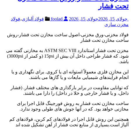
تحت فشار
جولای 15, 2026
جولای 15, 2026
foolad
فولاد آلیاژی
،
فولاد
مخزن سازی
فولاد مخزنی-ورق مخزنی-اصول ساخت مخازن تحت فشار-روش
ساخت مخازن تحت فشار
مخزن تحت فشار استاندارد ASTM SEC VIII به مخازنی گفته می
شود. که فشار طراحی داخل آن بیش از 15psi (و کمتر از 3000psi)
باشد.
این مخازن فلزی معمولاً استوانه ای یا کروی. برای نگهداری و یا
انجام فرآیندهای شیمیایی مایعات و یا گازها می باشند.
که توانایی مقاومت در برابر بارگذاری های مختلف فشار. (فشار
داخل، و یا فشار خارجی و خلا در داخل) را دارا می باشند.
ساخت مخازن تحت فشار به روش فورجینگ قابل اجرا برای
مخازنی خواهد بود. که در آنها جوش های طولی وجود ندارد.
همچنین این روش قابل اجرا در فولادهای کم کربن، فولادهای کم
آلیاژ است.بسیاری از منابع تحت فشار از آهن تشکیل شده اند