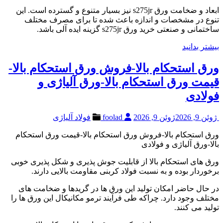
ابعاد و ضخامت ورق s275jr نیز بسیار متنوع و گسترده است. این
تنوع در مشخصات و اندازه باعث شده تا برای مصرف مختلف
ساختمانی و صنعتی خرید ورق s275jr گزینه ایده آلی باشد.
بیشتر بدانید
ورق استحکام بالا-فروش ورق استحکام بالا-
قیمت ورق استحکام بالا-ورق آلیاژی و
فولادی
ژوئن 9, 2026
ژوئن 9, 2026
foolad
فولاد آلیاژی
ورق استحکام بالا-فروش ورق استحکام بالا-قیمت ورق استحکام
بالا-ورق آلیاژی و فولادی
ورق های استحکام بالا از قابلیت جوش پذیری و شکل پذیری خوبی
برخوردار بوده و به نسبت فولاد کربنی مقاومت بالایی دارند.
در حال حاضر امکان تولید این ورق ها در گریدها و ضخامت های
مختلف وجود دارد. چراکه طی فرآیند ترمو مکانیکال این ورق ها را
تولید می کنند.