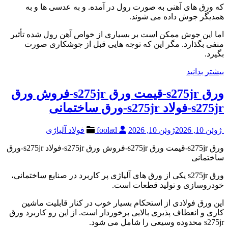
که ورق های آهنی به صورت رول در آمده. و به عدسی ها و به
همدیگر جوش داده می شوند.
اما این جوش ممکن است بر بسیاری از خواص آهن رول شده تأثیر
منفی بگذارد. مگر این که توجه هایی قبل از جوشکاری صورت
بگیرد.
بیشتر بدانید
ورق s275jr-قیمت ورق s275jr-فروش ورق
s275jr-فولاد s275jr-ورق ساختمانی
ژوئن 10, 2026
ژوئن 10, 2026
foolad
فولاد آلیاژی
ورق s275jr-قیمت ورق s275jr-فروش ورق s275jr-فولاد s275jr-ورق
ساختمانی
ورق s275jr یکی از ورق های آلیاژی پر کاربرد در صنایع ساختمانی،
خودروسازی و تولید قطعات است.
این ورق فولادی از استحکام بسیار خوب در کنار قابلیت ماشین
کاری و انعطاف پذیری بالایی برخوردار است. از این رو کاربرد ورق
s275jr محدوده وسیعی را شامل می شود.