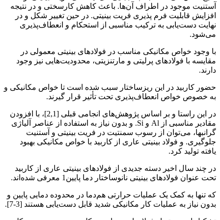
آستنیت موجود در اطراف آن‌ها. باعث کاهش کارسختی و در نتیجه
افزایش قابلیت فرم پذیری فریت بینیتی. در حین تغییر شکل و در
نهایت دست‌یابی به ترکیب مناسبی از استحکام و انعطاف‌پذیری
می‌شود.
با وجود خواص مکانیکی مناسب در فولادهای بینیتی معمولی در
مقایسه با فولادهای پرلیتی و مارتنزیتی، محدودیت‌هایی نیز وجود
دارند.
حضور کاربید در این ریزساختار سبب شده است تا خواص مکانیکی و
به خصوص خواص انعطاف‌پذیری تحت تأثیر قرار گیرند.
در این راستا و بر اساس پژوهش‌های انجامی قبلی [2,1]، با افزودن
مقادیر مناسبی از Al و Si. و بدون نیاز به استفاده از عناصر آلیاژی
گرانبها، می‌توان از رسوب سمنتیت در فریت بینیتی و آستنیت
جلوگیری. و فولاد بینیتی عاری از کاربید با خواص مکانیکی بهبود
یافته تولید کرد.
در چند سال اخیر دسته جدیدی از فولادهای بینیتی عاری از کاربید
تحت عنوان فولادهای بینیتی نانوساختار دما پایین1 معرفی شده‌اند.
که تنها به کمک یک عملیات حرارتی هم‌دما در محدوده دمایی پایین و
بدون نیاز به عملیات کار مکانیکی شدید قابل دست‌یابی هستند [3-7].