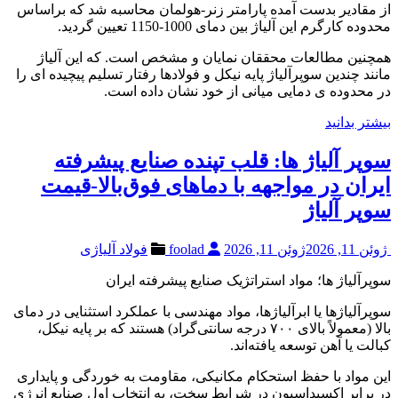
از مقادیر بدست آمده پارامتر زنر-هولمان محاسبه شد که براساس
محدوده کارگرم این آلیاژ بین دمای 1000-1150 تعیین گردید.
همچنین مطالعات محققان نمایان و مشخص است. که این آلیاژ
مانند چندین سوپرآلیاژ پایه نیکل و فولادها رفتار تسلیم پیچیده ای را
در محدوده ی دمایی میانی از خود نشان داده است.
بیشتر بدانید
سوپر آلیاژ ها: قلب تپنده صنایع پیشرفته
ایران در مواجهه با دماهای فوق‌بالا-قیمت
سوپر آلیاژ
ژوئن 11, 2026
ژوئن 11, 2026
foolad
فولاد آلیاژی
سوپرآلیاژ ها؛ مواد استراتژیک صنایع پیشرفته ایران
سوپرآلیاژها یا ابرآلیاژها، مواد مهندسی با عملکرد استثنایی در دمای
بالا (معمولاً بالای ۷۰۰ درجه سانتی‌گراد) هستند که بر پایه نیکل،
کبالت یا آهن توسعه یافته‌اند.
این مواد با حفظ استحکام مکانیکی، مقاومت به خوردگی و پایداری
در برابر اکسیداسیون در شرایط سخت، به انتخاب اول صنایع انرژی