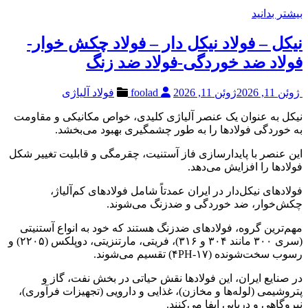
بیشتر بدانید
نیکل – فولاد نیکل دار – فولاد چکش خوار-
فولاد ضد خوردگی-فولاد ضد زنگ
ژوئن 11, 2026
ژوئن 11, 2026
foolad
فولاد آلیاژی
نیکل به عنوان یک عنصر آلیاژی کلیدی، خواص مکانیکی و مقاومت
به خوردگی فولادها را به طور چشمگیری بهبود می‌بخشد.
این عنصر با پایدارسازی فاز آستنیت، چقرمگی و قابلیت تغییر شکل
فولادها را افزایش می‌دهد.
فولادهای نیکل‌دار در ایران عمدتاً شامل فولادهای کم‌آلیاژ،
چکش‌خوار، ضد خوردگی و ضدزنگ می‌شوند.
مهم‌ترین گروه، فولادهای ضدزنگ هستند که خود به انواع آستنیتی
(سری ۳۰۰ مانند ۳۰۴ و ۳۱۶)، فریتی، مارتنزیتی، دوپلکس (۲۲۰۵) و
رسوب سخت‌شونده (۱۷-۴PH) تقسیم می‌شوند.
در صنایع ایران، این فولادها نقش حیاتی در بخش نفت، گاز و
پتروشیمی (لوله‌ها و مخازن)، غذایی و دارویی (تجهیزات فرآوری)،
نیروگاهی و دریایی ایفا می‌کنند.