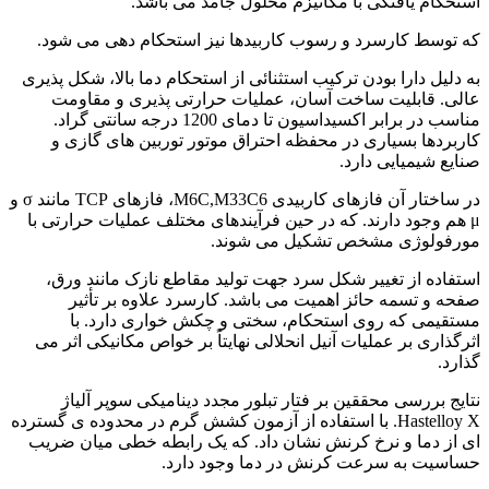
استحکام یافتگی با مکانیزم محلول جامد می باشد.
که توسط کارسرد و رسوب کاربیدها نیز استحکام دهی می شود.
به دلیل دارا بودن ترکیب استثنائی از استحکام دما بالا، شکل پذیری
عالی. قابلیت ساخت آسان، عملیات حرارتی پذیری و مقاومت
مناسب در برابر اکسیداسیون تا دمای 1200 درجه سانتی گراد.
کاربردها بسیاری در محفظه احتراق موتور توربین های گازی و
صنایع شیمیایی دارد.
در ساختار آن فازهای کاربیدی M6C,M33C6، فازهای TCP مانند σ و
μ هم وجود دارند. که در حین فرآیندهای مختلف عملیات حرارتی با
مورفولوژی مشخص تشکیل می شوند.
استفاده از تغییر شکل سرد جهت تولید مقاطع نازک مانند ورق،
صفحه و تسمه حائز اهمیت می باشد. کارسرد علاوه بر تأثیر
مستقیمی که روی استحکام، سختی و چکش خواری دارد. با
اثرگذاری بر عملیات آنیل انحلالی نهایتاً بر خواص مکانیکی اثر می
گذارد.
نتایج بررسی محققین بر فتار تبلور مجدد دینامیکی سوپر آلیاژ
Hastelloy X. با استفاده از آزمون کشش گرم در محدوده ی گسترده
ای از دما و نرخ کرنش نشان داد. که یک رابطه خطی میان ضریب
حساسیت به سرعت کرنش در دما وجود دارد.