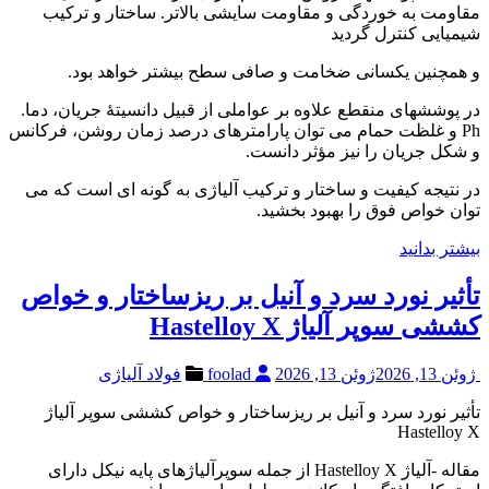
مقاومت به خوردگی و مقاومت سایشی بالاتر. ساختار و ترکیب
شیمیایی کنترل گردید
و همچنین یکسانی ضخامت و صافی سطح بیشتر خواهد بود.
در پوششهای منقطع علاوه بر عواملی از قبیل دانسیتۀ جریان، دما.
Ph و غلظت حمام می توان پارامترهای درصد زمان روشن، فرکانس
و شکل جریان را نیز مؤثر دانست.
در نتیجه کیفیت و ساختار و ترکیب آلیاژی به گونه ای است که می
توان خواص فوق را بهبود بخشید.
بیشتر بدانید
تأثیر نورد سرد و آنیل بر ریزساختار و خواص
کششی سوپر آلیاژ Hastelloy X
ژوئن 13, 2026
ژوئن 13, 2026
foolad
فولاد آلیاژی
تأثیر نورد سرد و آنیل بر ریزساختار و خواص کششی سوپر آلیاژ
Hastelloy X
مقاله -آلیاژ Hastelloy X از جمله سوپرآلیاژهای پایه نیکل دارای