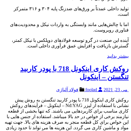
تولید داخلی عمدتاً بر ورق‌های ضدزنگ پایه ۳۰۴ و ۳۱۶ متمرکز
است،
اما با چالش‌هایی مانند وابستگی به واردات نیکل و محدودیت‌های
فناوری روبروست.
آینده این صنعت در گرو توسعه فولادهای دوپلکس با نیکل کمتر،
گسترش بازیافت و افزایش عمق فرآوری داخلی است.
بیشتر بدانید
روکش کاری اینکونل 718 با پودر کاربید
تنگستن – اینکونل
می 23, 2021
foolad
فولاد آلیاژی
روکش کاری اینکونل 718 با پودر کاربید تنگستن به روش پیش
نشانی با استفاده از لیزر Nd:YAG – اینکونل – فرآیندهای روکش
کاری مناسب برای کاربردهایی می باشند. که تنها بخشی از قطعه
نیازمند برخی از خواص در حد بالا میباشد. استفاده از جنس هایی با
این خواص برای کل قطعه منجر به صرف هزینه های بالا. جهت تهیه
مواد و ماشین کاری می گردد. این هزینه ها می تواند تا حدود زیادی