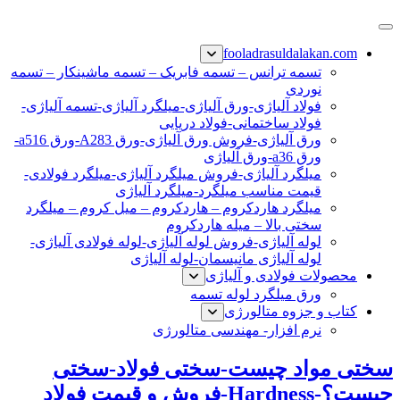
پرش
فولاد رسول دلاکان
فولاد آلیاژی-میلگرد آلیاژی-تسمه آلیاژی-ورق آلیاژی-لوله آلیاژی-
به
fooladrasuldalakan.com
نبشی فولادی-ناودانی فولادی-قیمت ورق-قیمت فولاد
محتوا
تسمه ترانس – تسمه فابریک – تسمه ماشینکار – تسمه
نوردی
فولاد آلیاژی-ورق آلیاژی-میلگرد آلیاژی-تسمه آلیاژی-
فولاد ساختمانی-فولاد دریایی
ورق آلیاژی-فروش ورق آلیاژی-ورق A283-ورق a516-
ورق a36-ورق آلیاژی
میلگرد آلیاژی-فروش میلگرد آلیاژی-میلگرد فولادی-
قیمت مناسب میلگرد-میلگرد آلیاژی
میلگرد هاردکروم – هاردکروم – میل کروم – میلگرد
سختی بالا – میله هاردکروم
لوله آلیاژی-فروش لوله آلیاژی-لوله فولادی آلیاژی-
لوله آلیاژی مانیسمان-لوله آلیاژی
محصولات فولادی و آلیاژی
ورق میلگرد لوله تسمه
کتاب و جزوه متالورژی
نرم افزار- مهندسی متالورژی
سختی مواد چیست-سختی فولاد-سختی
چیست؟-Hardness-فروش و قیمت فولاد