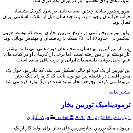
آسیاب های بادی نخستین بار در ایران بکارگیری شد.
امروزه هنوز بقایای چندین آسیاب بادی در شره کوچک نشتیفان
خواب خراسان وجود دارد. و تا چند سال قبل از انقلاب اسلامی ایران
فعال بود.
اولین توربین بخار ثبتی در تاریخ، توربین بخاری است که توسط هرون
اسکندرانی (حدود 10 الی 70 میلادی) ریاضیدان و مهندس یونانی بود.
او را از بزرگترین مهندسان و مخترعان دوره هلنی می دانند. بیشتر
آثار نوشته او از بین رفته است. اما برخی از کارهای او در کتاب های
علم الحیل نوشته دانشمندان ایرانی و عرب باقی مانده است.
این توربین از یک کره تو خالی تشکیل می شد. که قادر بود حول یک
محور افقی، در فاصله بین دو لوله ثابت که کره را ه دیگ بخار
مربوط می کردند، بچرخد. بخار تولید شده در دیگ وارد کره می شد.
بیشتر بدانید
ترمودینامیک توربین بخار
ژوئن 20, 2026
ژوئن 20, 2026
foolad
فولاد آلیاژی
ترمودینامیک توربین بخار-توربین های بخار برای تولید کار از یک