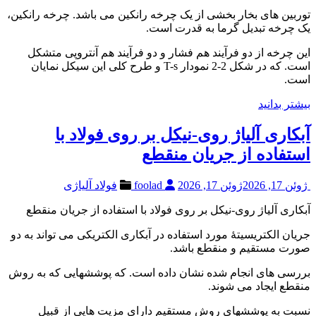
توربین های بخار بخشی از یک چرخه رانکین می باشد. چرخه رانکین،
یک چرخه تبدیل گرما به قدرت است.
این چرخه از دو فرآیند هم فشار و دو فرآیند هم آنتروپی متشکل
است. که در شکل 2-2 نمودار T-s و طرح کلی این سیکل نمایان
است.
بیشتر بدانید
آبکاری آلیاژ روی-نیکل بر روی فولاد با
استفاده از جریان منقطع
ژوئن 17, 2026
ژوئن 17, 2026
foolad
فولاد آلیاژی
آبکاری آلیاژ روی-نیکل بر روی فولاد با استفاده از جریان منقطع
جریان الکتریسیتۀ مورد استفاده در آبکاری الکتریکی می تواند به دو
صورت مستقیم و منقطع باشد.
بررسی های انجام شده نشان داده است. که پوششهایی که به روش
منقطع ایجاد می شوند.
نسبت به پوششهای روش مستقیم دارای مزیت هایی از قبیل