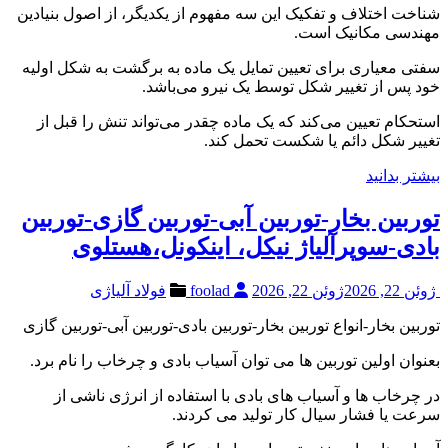
شناخت اختلاف و تفکیک این سه مفهوم از یکدیگر، از اصول بنیادین
مهندسی مکانیک است.
سفتی معیاری برای تعیین تمایل یک ماده به برگشت به شکل اولیه
خود پس از تغییر شکل توسط یک نیرو می‌باشد.
استحکام تعیین می‌کند که یک ماده چقدر می‌تواند تنش را قبل از
تغییر شکل دائم یا شکست تحمل کند.
بیشتر بدانید
توربین بخار-توربین آبی-توربین گازی-توربین
بادی-سوپرآلیاژ نیکل، اینکونل،هستلوی
ژوئن 22, 2026
ژوئن 22, 2026
foolad
فولاد آلیاژی
توربین بخار-انواع توربین بخار-توربین بادی-توربین آبی-توربین گازی
بعنوان اولین توربین ها می توان آسیاب بادی و چرخاب را نام برد.
در چرخاب ها و آسیاب های بادی با استفاده از انرژی ناشی از
سرعت یا فشار سیال کار تولید می کردند.