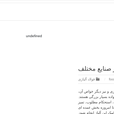
پ
ادی-ناودانی فولادی-قیمت ورق-قیمت فولاد
ب
م
undefined
 صنایع مختلف
فولاد آلیاژی
زی و نیز دیگر خواص آن،
اده بسیار بزرگی هستند.
، استحکام مطلوب، تمیز
تا امروزه بخش عمده ای
 این آلیاژ انجام شود.