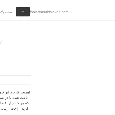
fooladrasuldalakan.com
محصولات 
m
فولاد آلیاژی-میلگرد آلیاژی-
فولاد رسول
ک
تسمه آلیاژی-ورق آلیاژی-لوله
آلیاژی-نبشی فولادی-ناودانی
دلاکان
فولادی-قیمت ورق-قیمت
فولاد
اهمیت کاربرد انواع 
باعث شده تا در بسی
که هر کدام از اعضا
کردن راحت، زیبایی