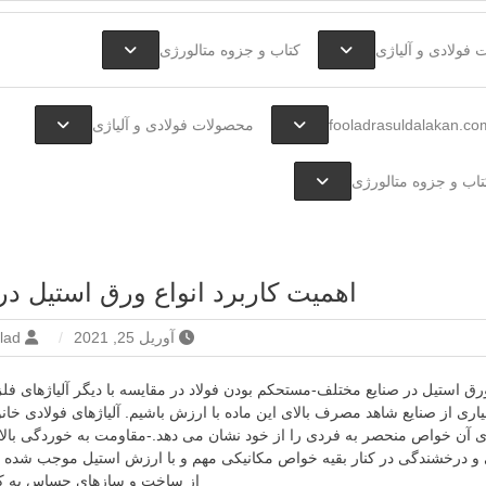
فولاد آلیاژی-میلگرد آلیاژی-تسمه آلیاژی-ورق آلیاژی-لوله آلیاژی-نبشی فول
فولاد رسول دلاکان
فولادی و آلیاژی
کتاب و جزوه متالورژی
fooladrasuldalakan.co
محصولات فولادی و آلیاژی
تاب و جزوه متالورژی
اهمیت کاربرد انواع ورق استیل در
آوریل 25, 2021
foolad
ورق استیل در صنایع مختلف-مستحکم بودن فولاد در مقایسه با دیگر آلیاژهای فل
اری از صنایع شاهد مصرف بالای این ماده با ارزش باشیم. آلیاژهای فولادی خانو
ی آن خواص منحصر به فردی را از خود نشان می دهد.-مقاومت به خوردگی بالا
 و درخشندگی در کنار بقیه خواص مکانیکی مهم و با ارزش استیل موجب شده 
از ساخت و سازهای حساس به کمک