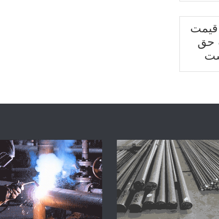
قیمت
 حق
ت