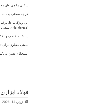
سختی را می‌توان به ع
هرچه سختی یک ماده ب
این ویژگی، علی‌رغم س
(Hardness)، سفتی (Stiffness) و استحکام (Strength) را با یکدیگر اشتباه گرفت و به جای یکدیگر استفاده نمود.
شناخت اختلاف و تفکی
سفتی معیاری برای تع
استحکام تعیین می‌کند
فولاد ابزاری
ژوئن 14, 2026