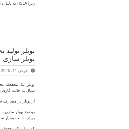
زیرا HSLA به دلیل دارا بودن خواص مطلوب برای استفاده در خودروها معمولاً در این حوزه به کار می رود.
بویلر تولید ب
بویلر سازی
جولای 11, 2026
بویلر، یک محفظه محص
سیال به حالت گازی ت
از بویلر در مصارف ن
دو نوع بویلر مدرن با
بویلر، حالت بسیار سا