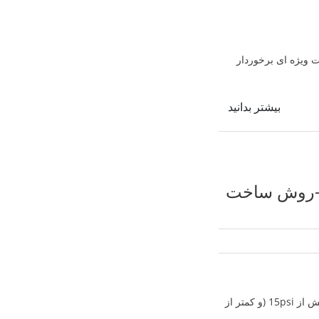
از اهمیت ویژه ای برخوردار
بیشتر بدانید
ر-روش ساخت
مخزن تحت فشار استاندارد ASTM SEC VIII به مخازنی گفته می شود. که فشار طراحی داخل آن بیش از 15psi (و کمتر از