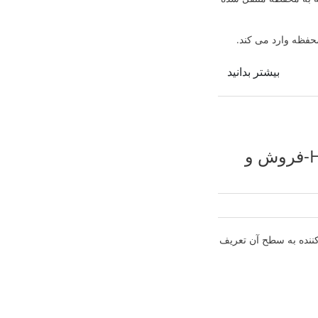
 محفظه وارد می کند.
بیشتر بدانید
سختی مواد چیست-سختی فولاد-سختی چیست؟-Hardness-فروش و
 نفوذکننده به سطح آن تعریف