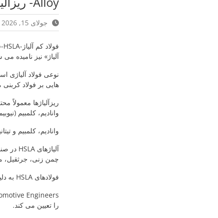
Alloy- ریزآلیاژ
جولای 15, 2026
آلیاژ» نیز نامیده می 
نوعی فولاد آلیاژی است
هایی بر فولاد کربنی 
وانادیم، کلمبیم (نیوبیم
وانادیم، کلمبیم و تیتان
آلیاژها
چمن زنی، جرثقیل، مخ
فولادهای HSLA به دلیل وزن کم و مقاومت بسیار بالا، در صنایع خودروسازی بسیار پرکاربرد هستند.
را تعیین می کند.