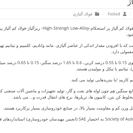
foolad
فولاد آلیاژی
فولاد کم آلیاژ-HSLA-فولاد کم آلیاژ پر استحکام-trengh Low-Alloy
شود.
 که با افزودن مقدار اندکی از عناصر آلیاژی. مانند وانادیم، کلمبیم و تیتانیم ت
معمولی دارد.
ریزآلیاژها معمولاً محتوی 0.15 تا 55
)، تیتانیم یا نیکل و مولیبدن هستند.
یم کاربید /یا نیتریدهایی تولید می کنند.
ی HSLA در صنایع سنگین هم چون لوله های نفت و گاز، تولید تجهیزات و ماشین آلات صنع
لوط کن بتن، کامیون ها، تریلرها، برج های انتقال قدرت و… می باشد.