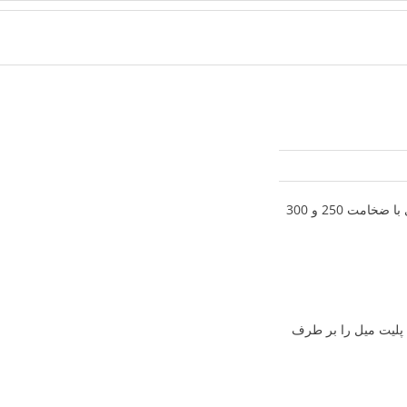
ادی-ناودانی فولادی-قیمت ورق-قیمت فولاد
تولید تختال 250 میلی متر، گام نخست فولاد مبارکه برای جهش تولید- فولاد مبارکه با تولید تختال های با ضخامت 250 و 300
ی پلیت میل را بر طرف