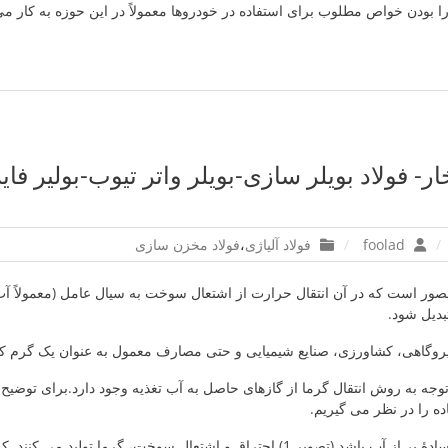
خار- فولاد بویلر سازی-بویلر واتر تیوب-بولیر فای
foolad
فولاد آلیاژی
،
فولاد مخزن سازی
ور است که در آن انتقال حرارت از اشتعال سوخت به سیال عامل (معمولاً آب
بدیل شود.
یروگاهی، کشاورزی، صنایع شیمیایی و حتی مصارف معمول به عنوان یک گرم ک
 توجه به روش انتقال گرما از گازهای حاصل به آب تغذیه وجود دارد.برای توضیح
ده را در نظر می گیریم.
که بویلر یک محفظه سادۀ پر از آب باشد (تصویر 1) احتراق و اشتعال سوخت، گرما ت