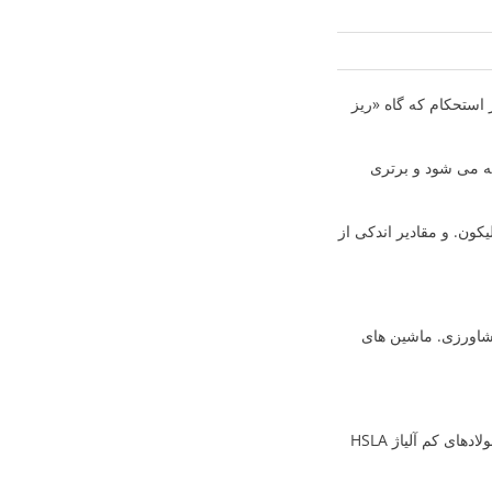
High-S- ریزآلیاژ-فولاد کم آلیاژ پر استحکام که گاه «ریز
هیه می شود و برتری
0. درصد کربن، 0.6 تا 1.65 درصد منگنز، 0.15 تا 0.65 درصد سیلیکون. و مقادیر اندکی از
تی کشاورزی. ماشین های
Society of Automotive Engineers به اختصار SAE (انجمن مهندسان خودروسازی) استانداردهای فولادهای کم آلیاژ HSLA