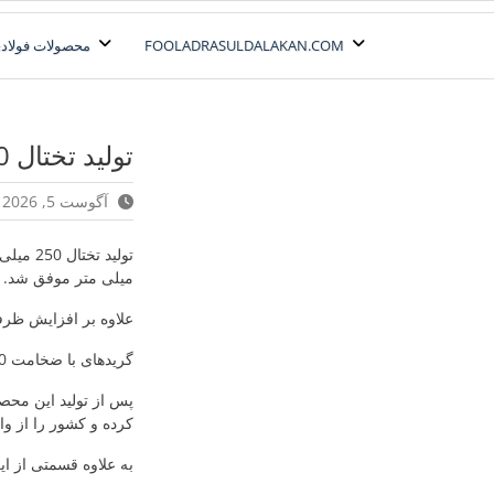
رش
ه
FOOLADRASULDALAKAN.COM
محصولات فولادی
حتوا
تولید تختال 250 میلی متر- جهش تولید
آگوست 5, 2026
میلی متر موفق شد.
علاوه بر افزایش ظرفی
گریدهای با ضخامت 250 میلی متر عمدتاً در تولید فولادهای خاص کاربرد دارند.
پس از تولید این محصو
کرده و کشور را از وار
به علاوه قسمتی از این تختال های 250 میل