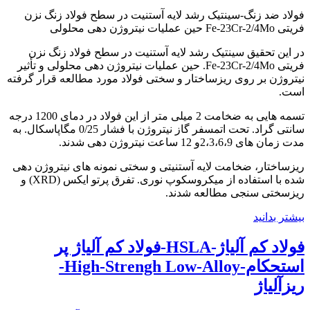
فولاد ضد زنگ-سینتیک رشد لایه آستنیت در سطح فولاد زنگ نزن
فریتی Fe-23Cr-2/4Mo حین عملیات نیتروژن دهی محلولی
در این تحقیق سینتیک رشد لایه آستنیت در سطح فولاد زنگ نزن
فریتی Fe-23Cr-2/4Mo. حین عملیات نیتروژن دهی محلولی و تأثیر
نیتروژن بر روی ریزساختار و سختی فولاد مورد مطالعه قرار گرفته
است.
تسمه هایی به ضخامت 2 میلی متر از این فولاد در دمای 1200 درجه
سانتی گراد. تحت اتمسفر گاز نیتروژن با فشار 0/25 مگاپاسکال. به
مدت زمان های 2،3،6،9و 12 ساعت نیتروژن دهی شدند.
ریزساختار، ضخامت لایه آستنیتی و سختی نمونه های نیتروژن دهی
شده با استفاده از میکروسکوپ نوری. تفرق پرتو ایکس (XRD) و
ریزسختی سنجی مطالعه شدند.
بیشتر بدانید
فولاد کم آلیاژ-HSLA-فولاد کم آلیاژ پر
استحکام-High-Strengh Low-Alloy-
ریزآلیاژ