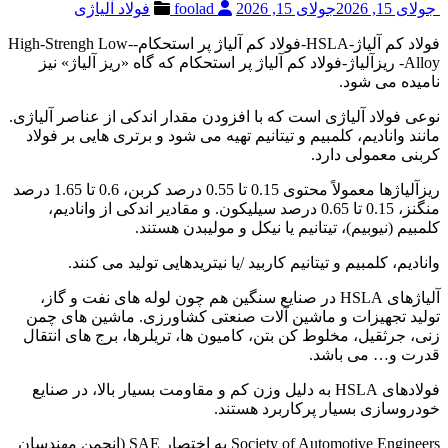
جولای 15, 2026
جولای 15, 2026
foolad
فولاد آلیاژی
فولاد کم آلیاژ-HSLA-فولاد کم آلیاژ پر استحکام-High-Strengh Low-
Alloy- ریزآلیاژ-فولاد کم آلیاژ پر استحکام که گاه «ریز آلیاژ» نیز
نامیده می شود.
نوعی فولاد آلیاژی است که با افزودن مقدار اندکی از عناصر آلیاژی.
مانند وانادیم، کلمبیم و تیتانیم تهیه می شود و برتری هایی بر فولاد
کربنی معمولی دارد.
ریزآلیاژها معمولاً محتوی 0.15 تا 0.55 درصد کربن، 0.6 تا 1.65 درصد
منگنز، 0.15 تا 0.65 درصد سیلیکون. و مقادیر اندکی از وانادیم،
کلمبیم (نیوبیم)، تیتانیم یا نیکل و مولیبدن هستند.
وانادیم، کلمبیم و تیتانیم کاربید /یا نیتریدهایی تولید می کنند.
آلیاژهای HSLA در صنایع سنگین هم چون لوله های نفت و گاز،
تولید تجهیزات و ماشین آلات صنعتی کشاورزی. ماشین های چمن
زنی، جرثقیل، مخلوط کن بتن، کامیون ها، تریلرها، برج های انتقال
قدرت و… می باشد.
فولادهای HSLA به دلیل وزن کم و مقاومت بسیار بالا، در صنایع
خودروسازی بسیار پرکاربرد هستند.
Society of Automotive Engineers به اختصار SAE (انجمن مهندسان