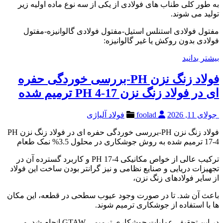
به طور کلی طناب های فولادی از یکی از سه نوع ماده اولیه زیر
تولید می شوند.
مفتول فولادی استنلس استیل-مفتول فولادی گالوانیزه-مفتول
فولادی بدون روکش یا غیر گالوانیزه:
بیشتر بدانید
فولاد زنگ نزن PH-بررسی خوردگی حفره
ای در فولاد زنگ نزن 17-4 PH ترمیم شده
جولای 11, 2026
foolad
فولاد آلیاژی
فولاد زنگ نزن PH-بررسی خوردگی حفره ای در فولاد زنگ نزن PH
17-4 ترمیم شده به روش جوشکاری در محلول 3.5% نمک طعام
ترکیب عالی از خواص مکانیکی PH 17-4 و کاربرد گسترده آن در
تجهیزات دریایی و صنایع نظامی و نیز گرانتر بودن ساخت این فولاد
از سایر فولادهای زنگ نزن،
باعث آن شد. تا در صورت وجود عیوب سطحی در قطعه، این مکان
ها با استفاده از جوشکاری ترمیم شوند.
در این تحقیق، عملیات جوشکاری ترمیمی GTAW انجام شد. و