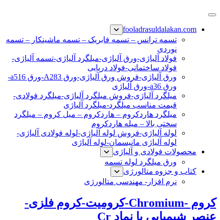
پرش
فولاد رسول دلاکان
فولاد آلیاژی-میلگرد آلیاژی-تسمه آلیاژی-ورق آلیاژی-لوله آلیاژی-
به
fooladrasuldalakan.com
نبشی فولادی-ناودانی فولادی-قیمت ورق-قیمت فولاد
محتوا
تسمه ترانس – تسمه فابریک – تسمه ماشینکار – تسمه
نوردی
فولاد آلیاژی-ورق آلیاژی-میلگرد آلیاژی-تسمه آلیاژی-
فولاد ساختمانی-فولاد دریایی
ورق آلیاژی-فروش ورق آلیاژی-ورق A283-ورق a516-
ورق a36-ورق آلیاژی
میلگرد آلیاژی-فروش میلگرد آلیاژی-میلگرد فولادی-
قیمت مناسب میلگرد-میلگرد آلیاژی
میلگرد هاردکروم – هاردکروم – میل کروم – میلگرد
سختی بالا – میله هاردکروم
لوله آلیاژی-فروش لوله آلیاژی-لوله فولادی آلیاژی-
لوله آلیاژی مانیسمان-لوله آلیاژی
محصولات فولادی و آلیاژی
ورق میلگرد لوله تسمه
کتاب و جزوه متالورژی
نرم افزار- مهندسی متالورژی
کروم -Chromium-کرومیت-کروم فلزی-
عنصر شیمیایی با نماد Cr