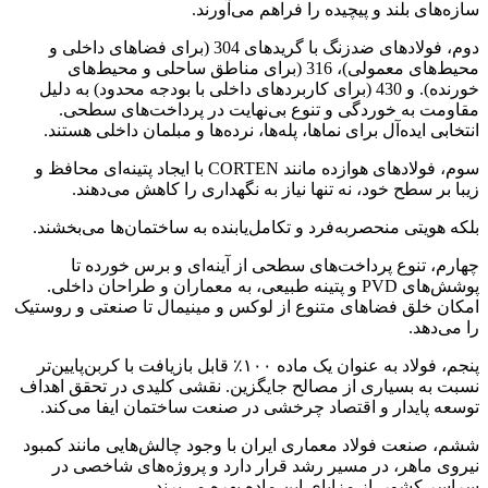
سازه‌های بلند و پیچیده را فراهم می‌آورند.
دوم، فولادهای ضدزنگ با گریدهای 304 (برای فضاهای داخلی و
محیط‌های معمولی)، 316 (برای مناطق ساحلی و محیط‌های
خورنده). و 430 (برای کاربردهای داخلی با بودجه محدود) به دلیل
مقاومت به خوردگی و تنوع بی‌نهایت در پرداخت‌های سطحی.
انتخابی ایده‌آل برای نماها، پله‌ها، نرده‌ها و مبلمان داخلی هستند.
سوم، فولادهای هوازده مانند CORTEN با ایجاد پتینه‌ای محافظ و
زیبا بر سطح خود، نه تنها نیاز به نگهداری را کاهش می‌دهند.
بلکه هویتی منحصربه‌فرد و تکامل‌یابنده به ساختمان‌ها می‌بخشند.
چهارم، تنوع پرداخت‌های سطحی از آینه‌ای و برس خورده تا
پوشش‌های PVD و پتینه طبیعی، به معماران و طراحان داخلی.
امکان خلق فضاهای متنوع از لوکس و مینیمال تا صنعتی و روستیک
را می‌دهد.
پنجم، فولاد به عنوان یک ماده ۱۰۰٪ قابل بازیافت با کربن‌پایین‌تر
نسبت به بسیاری از مصالح جایگزین. نقشی کلیدی در تحقق اهداف
توسعه پایدار و اقتصاد چرخشی در صنعت ساختمان ایفا می‌کند.
ششم، صنعت فولاد معماری ایران با وجود چالش‌هایی مانند کمبود
نیروی ماهر، در مسیر رشد قرار دارد و پروژه‌های شاخصی در
سراسر کشور. از مزایای این ماده بهره می‌برند.