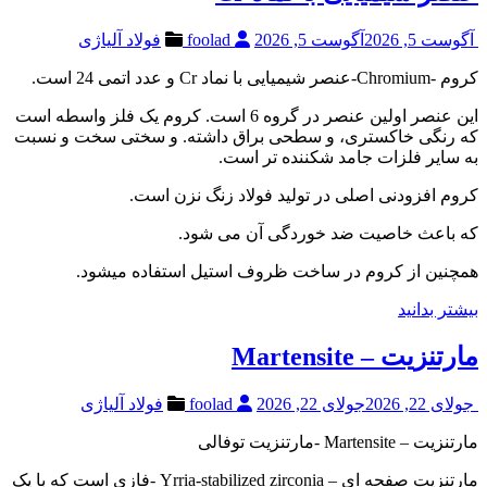
آگوست 5, 2026
آگوست 5, 2026
foolad
فولاد آلیاژی
کروم -Chromium-عنصر شیمیایی با نماد Cr و عدد اتمی 24 است.
این عنصر اولین عنصر در گروه 6 است. کروم یک فلز واسطه است
که رنگی خاکستری، و سطحی براق داشته. و سختی سخت و نسبت
به سایر فلزات جامد شکننده تر است.
کروم افزودنی اصلی در تولید فولاد زنگ نزن است.
که باعث خاصیت ضد خوردگی آن می شود.
همچنین از کروم در ساخت ظروف استیل استفاده میشود.
بیشتر بدانید
مارتنزیت – Martensite
جولای 22, 2026
جولای 22, 2026
foolad
فولاد آلیاژی
مارتنزیت – Martensite -مارتنزیت توفالی
مارتنزیت صفحه ای – Yrria-stabilized zirconia -فازی است که با یک