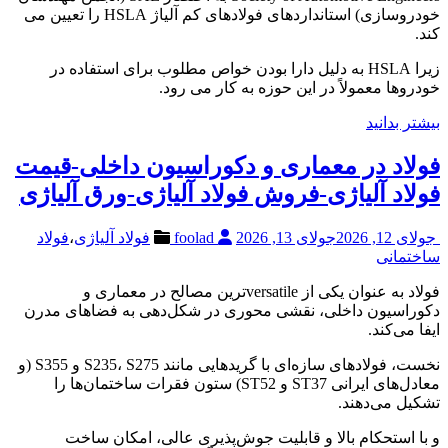
خودروسازی) استانداردهای فولادهای کم آلیاژ HSLA را تعیین می
کند.
زیرا HSLA به دلیل دارا بودن خواص مطلوب برای استفاده در
خودروها معمولاً در این حوزه به کار می رود.
بیشتر بدانید
فولاد در معماری و دکوراسیون داخلی-قیمت
فولاد آلیاژی-فروش فولاد آلیاژی-ورق آلیاژی
جولای 12, 2026
جولای 13, 2026
foolad
فولاد آلیاژی
،
فولاد
ساختمانی
فولاد به عنوان یکی از versatileترین مصالح در معماری و
دکوراسیون داخلی، نقشی محوری در شکل‌دهی به فضاهای مدرن
ایفا می‌کند.
نخست، فولادهای سازه‌ای با گریدهایی مانند S235، S275 و S355 (و
معادل‌های ایرانی ST37 و ST52) ستون فقرات ساختمان‌ها را
تشکیل می‌دهند.
و با استحکام بالا و قابلیت جوش‌پذیری عالی، امکان ساخت