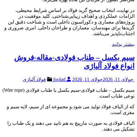
در نهایت، انتخاب صحیح گرید فولاد بر اساس شرایط محیطی،
الزامات عملکردی و اهداف زیبایی‌شناختی. کلید موفقیت در
پروژه‌های معماری و دکوراسیون داخلی است و شناخت دقیق این
گریدها برای مهندسان، معماران و طراحان داخلی. امری ضروری و
اجتناب‌ناپذیر می‌باشد.
بیشتر بدانید
سیم بکسل – طناب فولادی-مقاله-فروش
انواع فولاد آلیاژی
جولای 11, 2026
جولای 11, 2026
foolad
فولاد آلیاژی
سیم بکسل – طناب فولادی-سیم بکسل یا طناب فولادی (Wire rope)
نوعی طناب است.
که از الیاف فولاد تولید می شود.و مجموعه ای از سیم، لایه سیم و
مغزی است.
الیاف فولادی به صورت مارپیچ به هم تابید می دهند و یک طناب را
تشکیل می دهند.