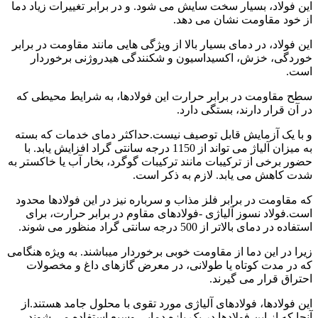
این فولاد، بسیار سخت سایش می شود. و در برابر تغییرات زیاد دما
از خود مقاومت نشان می دهد.
این فولاد، در دمای بسیار بالا از ویژگی هایی مانند مقاومت در برابر
خوردگی، خزش، اکسیداسیون و شکنندگی هیدروژنی برخوردار
است.
سطح مقاومت در برابر حرارت این فولادها، به شرایط محیطی که
در آن قرار دارند، بستگی دارد.
و با یک آزمایش قابل توصیف نیست.حداکثر دمای خدمات که بسته
به میزان آلیاژ می تواند از 1150 درجه سانتی گراد افزایش یابد. با
حضور برخی از ترکیبات مانند ترکیبات گوگرد، بخار آب یا خاکستر به
شدت کاهش می یابد. لازم به ذکر است.
که مقاومت در برابر فلز مذاب و سرباره نیز در این فولادها محدود
است.فولاد نسوز آلیاژی -فولادهای مقاوم در برابر حرارت، برای
استفاده در دمای بالاتر از 500 درجه سانتی گراد منظور می شوند.
زیرا در این دما از مقاومت خوبی برخوردار میباشند. به ویژه هنگامی
که در مدت کوتاه یا طولانی، در معرض گازهای داغ و مخصولات
احتراق قرار می گیرند.
این فولادها، فولادهای آلیاژی مورد تقوی با محلول جامد هستند.از
آنجا که از این فولادها در یک بازه دمایی وسیع استفاده می شوند.