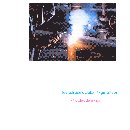
📞
تماس با مجموعه فولاد رسول دلاکان
📱
Phone: 09122136675 – 02128423820
💬
WhatsApp: 09122136675
📧
Email:
fooladrasuldalakan@gmail.com
📷
Instagram:
@fooladdalakan