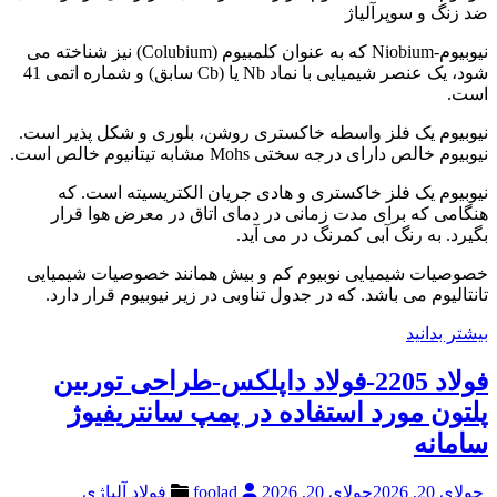
ضد زنگ و سوپرآلیاژ
نیوبیوم-Niobium که به عنوان کلمبیوم (Colubium) نیز شناخته می
شود، یک عنصر شیمیایی با نماد Nb یا (Cb سابق) و شماره اتمی 41
است.
نیوبیوم یک فلز واسطه خاکستری روشن، بلوری و شکل پذیر است.
نیوبیوم خالص دارای درجه سختی Mohs مشابه تیتانیوم خالص است.
نیوبیوم یک فلز خاکستری و هادی جریان الکتریسیته است. که
هنگامی که برای مدت زمانی در دمای اتاق در معرض هوا قرار
بگیرد. به رنگ آبی کمرنگ در می آید.
خصوصیات شیمیایی نوبیوم کم و بیش همانند خصوصیات شیمیایی
تانتالیوم می باشد. که در جدول تناوبی در زیر نیوبیوم قرار دارد.
بیشتر بدانید
فولاد 2205-فولاد داپلکس-طراحی توربین
پلتون مورد استفاده در پمپ سانتریفیوژ
سامانه
جولای 20, 2026
جولای 20, 2026
foolad
فولاد آلیاژی