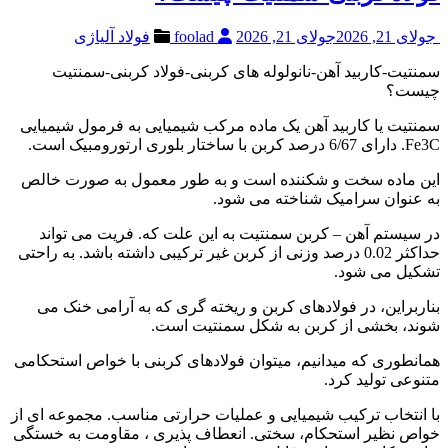
جولای 21, 2026
جولای 21, 2026
foolad
فولاد آلیاژی
سمنتیت-کاربید آهن-نانولوله های کربنی-فولاد کربنی-سمنتیت
چیست؟
سمنتیت یا کاربید آهن یک ماده مرکب شیمیایی به فرمول شیمیایی
Fe3C. دارای 6/67 درصد کربن با ساختار بلوری ارتورومبیک است.
این ماده سخت و شکننده است و به طور معمول به صورت خالص
به عنوان سرامیک شناخته می شود.
در سیستم آهن – کربن سمنتیت به این علت که. فریت می تواند
حداکثر 0.02 درصد وزنی از کربن غیر ترکیبی داشته باشد. به راحتی
تشکیل می شود.
بناربراین، در فولادهای کربن و ریخته گری که به آرامی خنک می
شوند، بخشی از کربن به شکل سمنتیت است.
همانطوری که میدانیم، میتوان فولادهای کربنی با خواص استحکامی
متنوعی تولید کرد.
با انتخاب ترکیب شیمیایی و عملیات حرارتی مناسب. مجموعه ای از
خواص نظیر استحکام، سختی. انعطاف پذیری ، مقاومت به خستگی