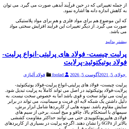
از جمله تغییراتی که در حین فرآِیند آبدهی صورت می گیرد. می توان
به کاهش اندازه دانه ها اشاره نمود.
که این موضوع هم برای مواد فلزی و هم برای مواد پلاستیکی
صورت می گیرد. از دیگر تغییرات این فرآیند افزایش سختی مواد
می باشد.
بیشتر بدانید
پرلیت چیست- فولاد های پرلیتی-انواع پرلیت-
فولاد یوتیکتوئید-پرلایت
جولای 5, 2021
آگوست 5, 2026
foolad
فولاد آلیاژی
پرلیت چیست- فولاد های پرلیتی-انواع پرلیت-فولاد یوتیکتوئید-
پرلایت-فولاد یوتیکتوئید در اصل می تواند کاملاً به پرلیت تبدیل شود.
پرلیت می تواند سخت و قوی باشد اما به خصوص سخت نیست. به
دلیل داشتن یک شبکه لایه ای فریت و سیمانیت، می تواند در برابر
سایش مقاوم باشد. نمونه هایی از کاربردها شامل ابزار برش،
سیمهای با استحکام بالا، چاقو و میخ است. برخی از سیم های
فولادی هایپریوتکتوییدی حتی می توانند حداکثر مقاومت کششی
بالاتر از 6GPa را نشان دهند. اگرچه پرلیت در بسیاری از کاربردهای
مهندسی مورد استفاده قرار می گیرد.