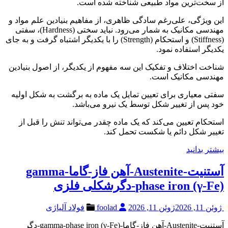
از سخت‌ترین مواد طبیعی شناخته شده است.
این ویژگی، علی‌رغم سادگی ظاهری، از مفاهیم بنیادین علم مواد و
مهندسی مکانیک به شمار می‌رود. نباید سختی (Hardness)، سفتی
(Stiffness) و استحکام (Strength) را با یکدیگر اشتباه گرفت و به جای
یکدیگر استفاده نمود.
شناخت اختلاف و تفکیک این سه مفهوم از یکدیگر، از اصول بنیادین
مهندسی مکانیک است.
سفتی معیاری برای تعیین تمایل یک ماده به برگشت به شکل اولیه
خود پس از تغییر شکل توسط یک نیرو می‌باشد.
استحکام تعیین می‌کند که یک ماده چقدر می‌تواند تنش را قبل از
تغییر شکل دائم یا شکست تحمل کند.
بیشتر بدانید
آستنیت-Austenite-آهن فاز-گاما‌‌gamma-
phase iron (γ-Fe)-دگرشکلی فلزی
ژوئن 11, 2026
ژوئن 11, 2026
foolad
فولاد آلیاژی
آستنیت-Austenite-آهن فاز-گاما‌‌-gamma-phase iron (γ-Fe)-دگر