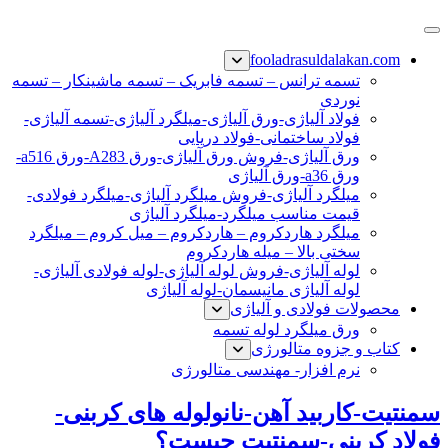
پرش
فولاد رسول دلاکان
فولاد آلیاژی-میلگرد آلیاژی-تسمه آلیاژی-ورق آلیاژی-لوله آلیاژی-
به
fooladrasuldalakan.com
نبشی فولادی-ناودانی فولادی-قیمت ورق-قیمت فولاد
محتوا
تسمه ترانس – تسمه فابریک – تسمه ماشینکار – تسمه
نوردی
فولاد آلیاژی-ورق آلیاژی-میلگرد آلیاژی-تسمه آلیاژی-
فولاد ساختمانی-فولاد دریایی
ورق آلیاژی-فروش ورق آلیاژی-ورق A283-ورق a516-
ورق a36-ورق آلیاژی
میلگرد آلیاژی-فروش میلگرد آلیاژی-میلگرد فولادی-
قیمت مناسب میلگرد-میلگرد آلیاژی
میلگرد هاردکروم – هاردکروم – میل کروم – میلگرد
سختی بالا – میله هاردکروم
لوله آلیاژی-فروش لوله آلیاژی-لوله فولادی آلیاژی-
لوله آلیاژی مانیسمان-لوله آلیاژی
محصولات فولادی و آلیاژی
ورق میلگرد لوله تسمه
کتاب و جزوه متالورژی
نرم افزار- مهندسی متالورژی
سمنتیت-کاربید آهن-نانولوله های کربنی-
فولاد کربنی-سمنتیت چیست؟