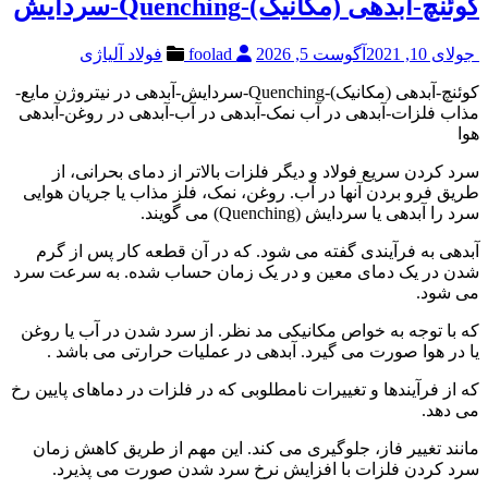
کوئنچ-آبدهی (مکانیک)-Quenching-سردایش
جولای 10, 2021
آگوست 5, 2026
foolad
فولاد آلیاژی
کوئنچ-آبدهی (مکانیک)-Quenching-سردایش-آبدهی در نیتروژن مایع-
مذاب فلزات-آبدهی در آب نمک-آبدهی در آب-آبدهی در روغن-آبدهی
هوا
سرد کردن سریع فولاد و دیگر فلزات بالاتر از دمای بحرانی، از
طریق فرو بردن آنها در آب. روغن، نمک، فلز مذاب یا جریان هوایی
سرد را آبدهی یا سردایش (Quenching) می گویند.
آبدهی به فرآیندی گفته می شود. که در آن قطعه کار پس از گرم
شدن در یک دمای معین و در یک زمان حساب شده. به سرعت سرد
می شود.
که با توجه به خواص مکانیکی مد نظر. از سرد شدن در آب یا روغن
یا در هوا صورت می گیرد. آبدهی در عملیات حرارتی می باشد .
که از فرآیندها و تغییرات نامطلوبی که در فلزات در دماهای پایین رخ
می دهد.
مانند تغییر فاز، جلوگیری می کند. این مهم از طریق کاهش زمان
سرد کردن فلزات با افزایش نرخ سرد شدن صورت می پذیرد.