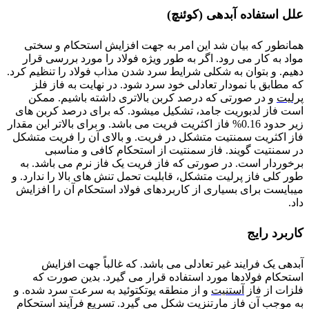
علل استفاده آبدهی (کوئنچ)
همانطور که بیان شد این امر به جهت افزایش استحکام و سختی
مواد به کار می رود. اگر به طور ویژه فولاد را مورد بررسی قرار
دهیم. و بتوان به شکلی شرایط سرد شدن مذاب فولاد را تنظیم کرد.
که مطابق با نمودار تعادلی خود سرد شود. در نهایت به فاز فلز
پرلیت
و در صورتی که درصد کربن بالاتری داشته باشیم. ممکن
است فاز لدبوریت جامد، تشکیل میشود. که برای درصد کربن های
زیر حدود 0.16% فاز اکثریت فریت می باشد. و برای بالاتر این مقدار
فاز اکثریت سمنتیت متشکل در فریت. و بالای آن را فریت متشکل
در سمنتیت گویند. فاز سمنتیت از استحکام کافی و مناسبی
برخوردار است. در صورتی که فاز فریت یک فاز نرم می باشد. به
طور کلی فاز پرلیت متشکل، قابلیت تحمل تنش های بالا را ندارد. و
میبایست برای بسیاری از کاربردهای فولاد استحکام آن را افزایش
داد.
کاربرد رایج
آبدهی یک فرایند غیر تعادلی می باشد. که غالباً جهت افزایش
استحکام فولادها مورد استفاده قرار می گیرد. بدین صورت که
فلزات از فاز
آستنیت
و از منطقه یوتکتوئید به سرعت سرد شده. و
به موجب آن فاز مارتنزیت شکل می گیرد. تسریع فرآیند استحکام