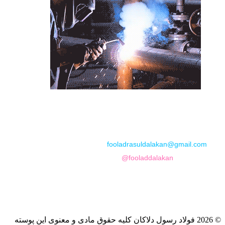
📞
تماس با مجموعه فولاد رسول دلاکان
📱
Phone: 09122136675 – 02128423820
💬
WhatsApp: 09122136675
📧
Email:
fooladrasuldalakan@gmail.com
📷
Instagram:
@fooladdalakan
© 2026 فولاد رسول دلاکان کلیه حقوق مادی و معنوی این پوسته