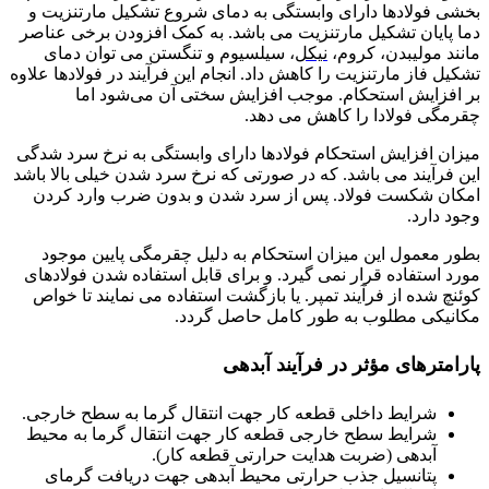
بخشی فولادها دارای وابستگی به دمای شروع تشکیل مارتنزیت و
دما پایان تشکیل مارتنزیت می باشد. به کمک افزودن برخی عناصر
مانند مولیبدن، کروم،
نیکل
، سیلسیوم و تنگستن می توان دمای
تشکیل فاز مارتنزیت را کاهش داد. انجام این فرآیند در فولادها علاوه
بر افزایش استحکام. موجب افزایش سختی آن می‌شود اما
چقرمگی فولادا را کاهش می دهد.
میزان افزایش استحکام فولادها دارای وابستگی به نرخ سرد شدگی
این فرآیند می باشد. که در صورتی که نرخ سرد شدن خیلی بالا باشد
امکان شکست فولاد. پس از سرد شدن و بدون ضرب وارد کردن
وجود دارد.
بطور معمول این میزان استحکام به دلیل چقرمگی پایین موجود
مورد استفاده قرار نمی گیرد. و برای قابل استفاده شدن فولادهای
کوئنچ شده از فرآیند تمپر. یا بازگشت استفاده می نمایند تا خواص
مکانیکی مطلوب به طور کامل حاصل گردد.
پارامترهای مؤثر در فرآیند آبدهی
شرایط داخلی قطعه کار جهت انتقال گرما به سطح خارجی.
شرایط سطح خارجی قطعه کار جهت انتقال گرما به محیط
آبدهی (ضربت هدایت حرارتی قطعه کار).
پتانسیل جذب حرارتی محیط آبدهی جهت دریافت گرمای