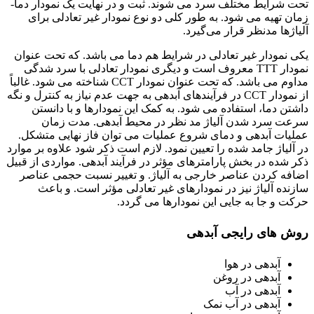
تحت شرایط مختلف سرد می شوند. ثبت و در نهایت یک نمودار دما-
زمان تهیه می شود. به طور کلی دو نوع نمودار غیر تعادلی برای
آلیاژها مدنظر قرار می‌گیرد.
یکی نمودار غیر تعادلی در شرایط هم دما می باشد. که تحت عنوان
نمودار TTT معروف است و دیگری نمودار تعادلی با سرد شدگی
مداوم می باشد. که تحت عنوان نمودار CCT شناخته می شود. غالباً
از نمودار CCT در فرآیندهای آبدهی به جهت عدم نیاز به کنترل و نگه
داشتن دما، استفاده می شود. به کمک این نمودارها و با دانستن
سرعت سرد شدن آلیاژ مد نظر در محیط آبدهی. مدت زمان
عملیات آبدهی و دمای شروع عملیات می توان فاز نهایی متشکل.
در آلیاژ جامد شده را تعیین نمود. لازم است ذکر شود علاوه بر موارد
ذکر شده در بخش پارامترهای مؤثر در فرآیند آبدهی. مواردی از قبیل
اضافه کردن عناصر خارجی به آلیاژ. و تغییر نسبت حجمی عناصر
سازنده آلیاژ نیز در نمودارهای غیر تعادلی مؤثر است. و باعث
حرکت و جا به جایی این نمودارها می گردد.
روش های رایجی آبدهی
آبدهی در هوا
آبدهی در روغن
آبدهی در آب
آبدهی در آب نمک