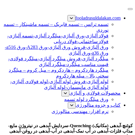
پرش
فولاد رسول دلاکان
فولاد آلیاژی-میلگرد آلیاژی-تسمه آلیاژی-ورق آلیاژی-لوله آلیاژی-
به
fooladrasuldalakan.com
نبشی فولادی-ناودانی فولادی-قیمت ورق-قیمت فولاد
محتوا
تسمه ترانس – تسمه فابریک – تسمه ماشینکار – تسمه
نوردی
فولاد آلیاژی-ورق آلیاژی-میلگرد آلیاژی-تسمه آلیاژی-
فولاد ساختمانی-فولاد دریایی
ورق آلیاژی-فروش ورق آلیاژی-ورق A283-ورق a516-
ورق a36-ورق آلیاژی
میلگرد آلیاژی-فروش میلگرد آلیاژی-میلگرد فولادی-
قیمت مناسب میلگرد-میلگرد آلیاژی
میلگرد هاردکروم – هاردکروم – میل کروم – میلگرد
سختی بالا – میله هاردکروم
لوله آلیاژی-فروش لوله آلیاژی-لوله فولادی آلیاژی-
لوله آلیاژی مانیسمان-لوله آلیاژی
محصولات فولادی و آلیاژی
ورق میلگرد لوله تسمه
کتاب و جزوه متالورژی
نرم افزار- مهندسی متالورژی
کوئنچ
کوئنچ-آبدهی (مکانیک)-Quenching-سردایش-آبدهی در نیتروژن مایع-
مذاب فلزات-آبدهی در آب نمک-آبدهی در آب-آبدهی در روغن-آبدهی