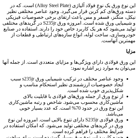
این نوع ورق یک نوع فولاد آلیاژی (Alloy Steel Plate) است. که در
دسته ورق‌های کم کربن قرار می‌گیرد. وجود عناصر مختلفی نظیر
نیکل، منگنز، فسفر و مس باعث ارتقای برخی خصوصیات فیزیکی
و شیمیایی ورق شده است. امروزه ورق S235jr در گریدهای مختلفی
تولید می‌شود که هر یک کاربرد خاص خود را دارند. استفاده در صنایع
خودروسازی، ساخت لوله، انواع سازه‌های ارتباطی و قطعات از
مهمترین آنهاست.
مزایا
این ورق فولادی دارای ویژگی‌ها و مزایای متعددی است. از جمله آنها
می‌توان به موارد زیر اشاره نمود:
وجود عناصر مختلف در ترکیب شیمیایی ورق s235jr سبب
ایجاد خصوصیات ارزشمندی نظیر استحکام مناسب و
شکل‌پذیری خوب شده است.
از نوع ورق از جمله ورق‌های فولادی با قابلیت بالای
ماشین‌کاری محسوب می‌شود. شاخص و رتبه ماشین‌کاری
این نوع ورق در حدود 70% است. که عدد بسیار خوبی
می‌باشد.
ورق فولادی S235jr دارای تنوع بالایی است. امروزه این نوع
ورق در گریدهای مختلفی تولید می‌شود. که امکان استفاده در
شرایط مختلف را فراهم کرده است.
حوزه کاربرد این نوع ورق بسیار گسترده است. برای ساخت