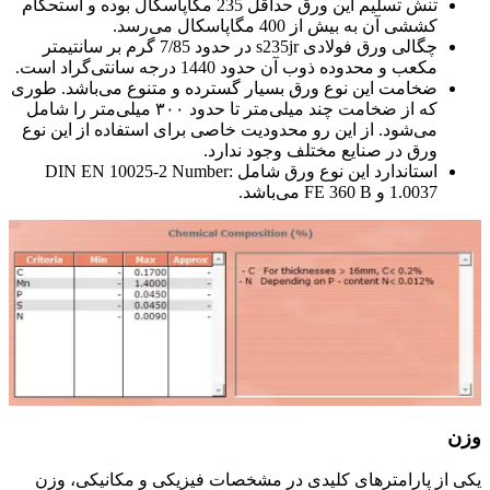
تنش تسلیم این ورق حداقل 235 مگاپاسکال بوده و استحکام
کششی آن به بیش از 400 مگاپاسکال می‌رسد.
چگالی ورق فولادی s235jr در حدود 7/85 گرم بر سانتیمتر
مکعب و محدوده ذوب آن حدود 1440 درجه سانتی‌گراد است.
ضخامت این نوع ورق بسیار گسترده و متنوع می‌باشد. طوری
که از ضخامت چند میلی‌متر تا حدود ۳۰۰ میلی‌متر را شامل
می‌شود. از این رو محدودیت خاصی برای استفاده از این نوع
ورق در صنایع مختلف وجود ندارد.
استاندارد این نوع ورق شامل DIN EN 10025-2 Number:
1.0037 و FE 360 B می‌باشد.
وزن
یکی از پارامترهای کلیدی در مشخصات فیزیکی و مکانیکی، وزن