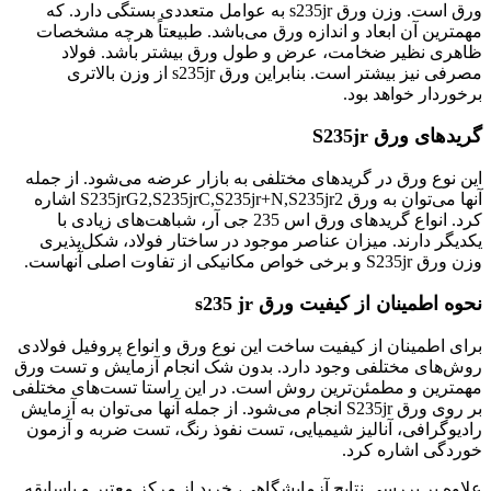
ورق است. وزن ورق s235jr به عوامل متعددی بستگی دارد. که
مهمترین آن ابعاد و اندازه ورق می‌باشد. طبیعتاً هرچه مشخصات
ظاهری نظیر ضخامت، عرض و طول ورق بیشتر باشد. فولاد
مصرفی نیز بیشتر است. بنابراین ورق s235jr از وزن بالاتری
برخوردار خواهد بود.
گریدهای ورق S235jr
این نوع ورق در گریدهای مختلفی به بازار عرضه می‌شود. از جمله
آنها می‌توان به ورق S235jrG2,S235jrC,S235jr+N,S235jr2 اشاره
کرد. انواع گریدهای ورق اس 235 جی آر، شباهت‌های زیادی با
یکدیگر دارند. میزان عناصر موجود در ساختار فولاد، شکل‌پذیری
وزن ورق S235jr و برخی خواص مکانیکی از تفاوت اصلی آنهاست.
نحوه اطمینان از کیفیت ورق s235 jr
برای اطمینان از کیفیت ساخت این نوع ورق و انواع پروفیل فولادی
روش‌های مختلفی وجود دارد. بدون شک انجام آزمایش و تست ورق
مهمترین و مطمئن‌ترین روش است. در این راستا تست‌های مختلفی
بر روی ورق S235jr انجام می‌شود. از جمله آنها می‌توان به آزمایش
رادیوگرافی، آنالیز شیمیایی، تست نفوذ رنگ، تست ضربه و آزمون
خوردگی اشاره کرد.
علاوه بر بررسی نتایج آزمایشگاهی، خرید از مرکز معتبر و باسابقه