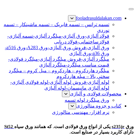
پرش
فولاد رسول دلاکان
فولاد آلیاژی-میلگرد آلیاژی-تسمه آلیاژی-ورق آلیاژی-لوله آلیاژی-
به
fooladrasuldalakan.com
نبشی فولادی-ناودانی فولادی-قیمت ورق-قیمت فولاد
محتوا
تسمه ترانس – تسمه فابریک – تسمه ماشینکار – تسمه
نوردی
فولاد آلیاژی-ورق آلیاژی-میلگرد آلیاژی-تسمه آلیاژی-
فولاد ساختمانی-فولاد دریایی
ورق آلیاژی-فروش ورق آلیاژی-ورق A283-ورق a516-
ورق a36-ورق آلیاژی
میلگرد آلیاژی-فروش میلگرد آلیاژی-میلگرد فولادی-
قیمت مناسب میلگرد-میلگرد آلیاژی
میلگرد هاردکروم – هاردکروم – میل کروم – میلگرد
سختی بالا – میله هاردکروم
لوله آلیاژی-فروش لوله آلیاژی-لوله فولادی آلیاژی-
لوله آلیاژی مانیسمان-لوله آلیاژی
محصولات فولادی و آلیاژی
ورق میلگرد لوله تسمه
کتاب و جزوه متالورژی
نرم افزار- مهندسی متالورژی
ورق s235jr
ورق
s235jr
یکی از انواع ورق فولادی است. که همانند ورق سیاه
St52
دارای کاربرد بسیار در صنایع است.