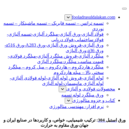
پرش
فولاد رسول دلاکان
فولاد آلیاژی-میلگرد آلیاژی-تسمه آلیاژی-ورق آلیاژی-لوله آلیاژی-
به
fooladrasuldalakan.com
نبشی فولادی-ناودانی فولادی-قیمت ورق-قیمت فولاد
محتوا
تسمه ترانس – تسمه فابریک – تسمه ماشینکار – تسمه
نوردی
فولاد آلیاژی-ورق آلیاژی-میلگرد آلیاژی-تسمه آلیاژی-
فولاد ساختمانی-فولاد دریایی
ورق آلیاژی-فروش ورق آلیاژی-ورق A283-ورق a516-
ورق a36-ورق آلیاژی
میلگرد آلیاژی-فروش میلگرد آلیاژی-میلگرد فولادی-
قیمت مناسب میلگرد-میلگرد آلیاژی
میلگرد هاردکروم – هاردکروم – میل کروم – میلگرد
سختی بالا – میله هاردکروم
لوله آلیاژی-فروش لوله آلیاژی-لوله فولادی آلیاژی-
لوله آلیاژی مانیسمان-لوله آلیاژی
محصولات فولادی و آلیاژی
ورق میلگرد لوله تسمه
کتاب و جزوه متالورژی
نرم افزار- مهندسی متالورژی
ورق استیل 304
ورق
استیل 304
: ترکیب شیمیایی، خواص، و کاربردها در صنایع ایران و
جهان-ورق مقاوم به حرارت