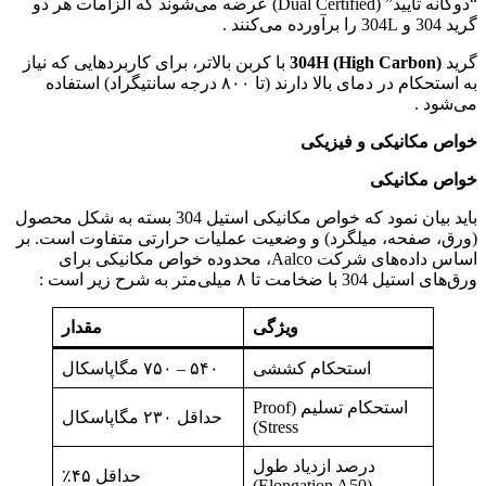
“دوگانه تأیید” (Dual Certified) عرضه می‌شوند که الزامات هر دو
گرید 304 و 304L را برآورده می‌کنند .
گرید
304H (High Carbon)
با کربن بالاتر، برای کاربردهایی که نیاز
به استحکام در دمای بالا دارند (تا ۸۰۰ درجه سانتیگراد) استفاده
می‌شود .
خواص مکانیکی و فیزیکی
خواص مکانیکی
باید بیان نمود که خواص مکانیکی استیل 304 بسته به شکل محصول
(ورق، صفحه، میلگرد) و وضعیت عملیات حرارتی متفاوت است. بر
اساس داده‌های شرکت Aalco، محدوده خواص مکانیکی برای
ورق‌های استیل 304 با ضخامت تا ۸ میلی‌متر به شرح زیر است :
ویژگی
مقدار
استحکام کششی
۵۴۰ – ۷۵۰ مگاپاسکال
استحکام تسلیم (Proof
حداقل ۲۳۰ مگاپاسکال
Stress)
درصد ازدیاد طول
حداقل ۴۵٪
(Elongation A50)