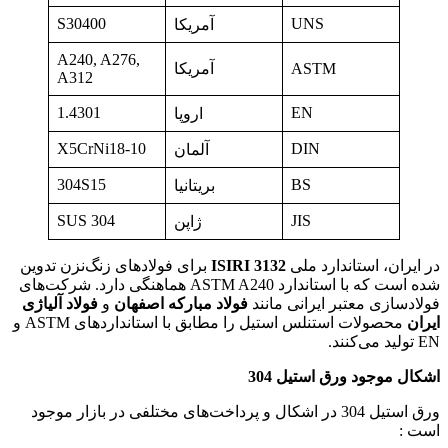
S30400
UNS
آمریکا
A240, A276,
ASTM
آمریکا
A312
1.4301
EN
اروپا
X5CrNi18-10
DIN
آلمان
304S15
BS
بریتانیا
SUS 304
JIS
ژاپن
در ایران، استاندارد ملی
ISIRI 3132
برای فولادهای زنگ‌نزن تدوین
شده است که با استاندارد ASTM A240 هماهنگی دارد. شرکت‌های
فولادسازی معتبر ایرانی مانند
فولاد مبارکه اصفهان
و
فولاد آلیاژی
ایران
محصولات استنلس استیل را مطابق با استانداردهای ASTM و
EN تولید می‌کنند.
اشکال موجود ورق استیل 304
ورق استیل 304 در اشکال و پرداخت‌های مختلفی در بازار موجود
است :