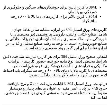
304L
با کربن پایین برای جوشکاری‌های سنگین و جلوگیری از
خوردگی بین‌دانه‌ای
304H
با کربن بالاتر برای کاربردهای دما بالا تا ۸۰۰ درجه
سانتیگراد
کاربردهای ورق استیل 304 در ایران، مشابه سایر نقاط جهان،
شامل صنایع غذایی و لبنی، دارویی. پتروشیمی (در محیط‌های با
خورندگی متوسط)، معماری و ساختمان‌سازی، تجهیزات خانگی، و
صنایع خودروسازی است. با توجه به رشد صنایع تبدیلی و غذایی در
ایران، تقاضا برای این گرید روند صعودی داشته است.
انتخاب صحیح ورق استیل 304 برای هر کاربرد نیازمند شناخت دقیق
شرایط محیطی (دما، نوع ماده خورنده، حضور کلریدها). الزامات
مکانیکی و فرآیندهای ساخت (جوشکاری، فرم‌دهی) است. در
محیط‌های با کلرید بالا یا دمای بالای ۶۰ درجه سانتیگراد، باید احتیاط
لازم صورت گیرد و احتمالاً گرید 316 جایگزین شود.
در نهایت، ورق استیل 304 با قابلیت بازیافت ۱۰۰٪ و نرخ بازیافت
حدود ۹۵٪ در پایان عمر مفید. به عنوان ماده‌ای پایدار و دوستدار
محیط زیست شناخته می‌شود. و نقشی کلیدی در اقتصاد چرخشی
ایفا می‌کند.