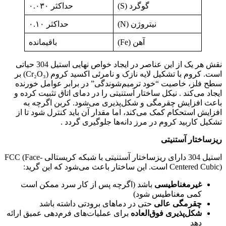
گوگرد (S)
حداکثر ۰.۰۳۰
نیتروژن (N)
حداکثر ۰.۱۰
آهن (Fe)
باقیمانده
نقش هر یک از این عناصر در ایجاد خواص نهایی استیل 304 حیاتی
است. کروم با تشکیل لایه نازک و نامرئی اکسید کروم (Cr₂O₃) بر
سطح فلز، خاصیت “خود ترمیم‌شوندگی” در برابر عوامل خورنده
ایجاد می‌کند . نیکل ساختار آستنیتی را در دمای اتاق تثبیت کرده و
باعث افزایش چقرمگی و شکل‌پذیری می‌شود. کربن اگرچه به
افزایش استحکام کمک می‌کند، اما مقدار آن باید کنترل شود تا از
تشکیل کاربید کروم در مرز دانه‌ها جلوگیری گردد .
ریزساختار آستنیتی
استیل 304 دارای ریزساختار آستنیتی با شبکه کریستالی FCC (Face-
Centered Cubic) است. این ساختار باعث می‌شود که این گرید:
غیرمغناطیسی
باشد (اگرچه پس از کار سرد ممکن است
کمی مغناطیس شود)
چقرمگی عالی
حتی در دماهای برودتی داشته باشد
شکل‌پذیری فوق‌العاده
برای عملیات‌های فرم‌دهی عمیق ارائه
دهد