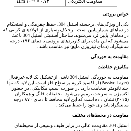
مقاومت الکتریکی
۰.۷۲ × ۱۰⁻⁶ Ω.m
خواص برودتی
یکی از ویژگی‌های برجسته استیل 304، حفظ چقرمگی و استحکام
در دماهای بسیار پایین است. برخلاف بسیاری از فولادهای کربنی که
در دماهای پایین ترد می‌شوند. ساختار آستنیتی استیل 304 باعث
می‌شود که این ماده برای کاربردهای برودتی تا دمای ۱۹۶- درجه
سانتیگراد. (دمای نیتروژن مایع) نیز مناسب باشد .
مقاومت به خوردگی
مکانیزم حفاظت
مقاومت به خوردگی استیل 304 ناشی از تشکیل یک لایه غیرفعال
(Passive Layer) از اکسید کروم بر سطح فلز است. این لایه که تنها
چند نانومتر ضخامت دارد، در صورت آسیب مکانیکی، در حضور
اکسیژن به سرعت ترمیم می‌شود . تحقیقات فانگ و همکاران
(۲۰۱۵) نشان داده است که این لایه محافظ تا دمای ۸۷۰ درجه
سانتیگراد پایداری خود را حفظ می‌کند .
مقاومت در محیط‌های مختلف
استیل 304 مقاومت عالی در برابر طیف وسیعی از محیط‌های
خورنده از خود نشان می‌دهد :