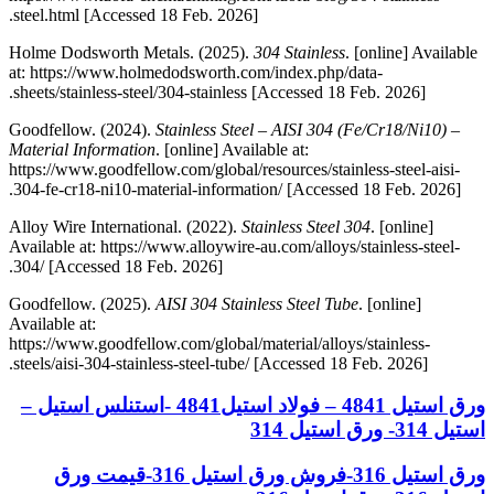
steel.html [Accessed 18 Feb. 2026].
Holme Dodsworth Metals. (2025).
304 Stainless
. [online] Available
at: https://www.holmedodsworth.com/index.php/data-
sheets/stainless-steel/304-stainless [Accessed 18 Feb. 2026].
Goodfellow. (2024).
Stainless Steel – AISI 304 (Fe/Cr18/Ni10) –
Material Information
. [online] Available at:
https://www.goodfellow.com/global/resources/stainless-steel-aisi-
304-fe-cr18-ni10-material-information/ [Accessed 18 Feb. 2026].
Alloy Wire International. (2022).
Stainless Steel 304
. [online]
Available at: https://www.alloywire-au.com/alloys/stainless-steel-
304/ [Accessed 18 Feb. 2026].
Goodfellow. (2025).
AISI 304 Stainless Steel Tube
. [online]
Available at:
https://www.goodfellow.com/global/material/alloys/stainless-
steels/aisi-304-stainless-steel-tube/ [Accessed 18 Feb. 2026].
ورق استیل 4841 – فولاد استیل4841 -استنلس استیل –
استیل 314- ورق استیل 314
ورق استیل 316-فروش ورق استیل 316-قیمت ورق