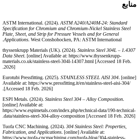
منابع
AZoM. (2020).
Grade 304 Stainless Steel: Properties, Fabrication and Applications
. [online] Available at: https://www.azom.com/article.aspx?ArticleID=2867 [Accessed 18 Feb. 2026].
ASTM International. (2024).
ASTM A240/A240M-24: Standard
Specification for Chromium and Chromium-Nickel Stainless Steel
Plate, Sheet, and Strip for Pressure Vessels and for General
Applications
. West Conshohocken, PA: ASTM International.
thyssenkrupp Materials (UK). (2024).
Stainless Steel 304L – 1.4307
Data Sheet
. [online] Available at: https://www.thyssenkrupp-
materials.co.uk/stainless-steel-304l-14307.html [Accessed 18 Feb.
2026].
Eurotubi Pressfitting. (2025).
STAINLESS STEEL AISI 304
. [online]
Available at: https://www.pressfitting.it/en/stainless-steel-aisi-304/
[Accessed 18 Feb. 2026].
ESPI Metals. (2024).
Stainless Steel 304 – Alloy Composition
.
[online] Available at:
https://www.espimetals.com/index.php/technical-data/190-technical-
data/stainless-steel-304-alloy-composition [Accessed 18 Feb. 2026].
Tuofa CNC Machining. (2024).
304 Stainless Steel: Properties,
Fabrication, and Applications
. [online] Available at:
https://www.tuofa-cncmachining.com/tuofa-blog/304-stainless-