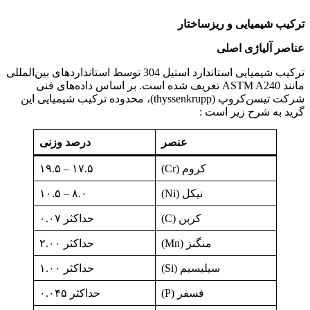
ترکیب شیمیایی و ریزساختار
عناصر آلیاژی اصلی
ترکیب شیمیایی استاندارد استیل 304 توسط استانداردهای بین‌المللی
مانند ASTM A240 تعریف شده است. بر اساس داده‌های فنی
شرکت تیسن‌کروپ (thyssenkrupp)، محدوده ترکیب شیمیایی این
گرید به شرح زیر است :
عنصر
درصد وزنی
کروم (Cr)
۱۷.۵ – ۱۹.۵
نیکل (Ni)
۸.۰ – ۱۰.۵
کربن (C)
حداکثر ۰.۰۷
منگنز (Mn)
حداکثر ۲.۰۰
سیلیسیم (Si)
حداکثر ۱.۰۰
فسفر (P)
حداکثر ۰.۰۴۵