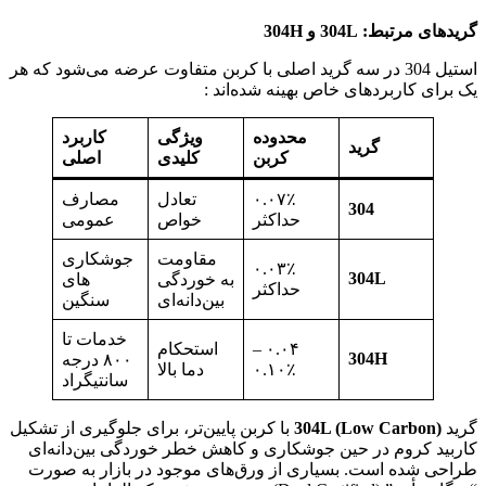
گریدهای مرتبط: 304L و 304H
استیل 304 در سه گرید اصلی با کربن متفاوت عرضه می‌شود که هر
یک برای کاربردهای خاص بهینه شده‌اند :
محدوده
ویژگی
کاربرد
گرید
کربن
کلیدی
اصلی
۰.۰۷٪
تعادل
مصارف
304
حداکثر
خواص
عمومی
مقاومت
جوشکاری‌
۰.۰۳٪
304L
به خوردگی
های
حداکثر
بین‌دانه‌ای
سنگین
خدمات تا
۰.۰۴ –
استحکام
304H
۸۰۰ درجه
۰.۱۰٪
دما بالا
سانتیگراد
گرید
304L (Low Carbon)
با کربن پایین‌تر، برای جلوگیری از تشکیل
کاربید کروم در حین جوشکاری و کاهش خطر خوردگی بین‌دانه‌ای
طراحی شده است. بسیاری از ورق‌های موجود در بازار به صورت