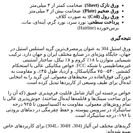
ورق نازک (Sheet)
: ضخامت کمتر از ۳ میلی‌متر
ورق ضخیم (Plate)
: ضخامت بیش از ۳ میلی‌متر
ورق رول (Coil)
: به صورت کلاف
پرداخت سطحی
: نورد سرد، نورد گرم، آینه‌ای، مات،
برس‌خورده (Hairline)
نتیجه‌گیری
ورق استیل 304 به عنوان پرمصرف‌ترین گرید استنلس استیل در
جهان، جایگاه ویژه‌ای در صنایع مختلف ایران و جهان دارد. ترکیب
شیمیایی متوازن با ۱۸٪ کروم و ۸٪ نیکل، ساختار آستنیتی
غیرمغناطیسی با شبکه FCC. خواص مکانیکی عالی با استحکام
کششی ۵۴۰-۷۵۰ مگاپاسکال. و ازدیاد طول ۴۵٪، و مقاومت به
خوردگی فوق‌العاده در محیط‌های معمولی. این گرید را به انتخابی
ایده‌آل برای طیف وسیعی از کاربردها تبدیل کرده است.
خواص برجسته این آلیاژ شامل قابلیت فرم‌پذیری عمیق (که آن را
برای ساخت سینک‌ها و قابلمه‌ها ایده‌آل ساخته). جوش‌پذیری عالی با
تمام روش‌های معمولی، مقاومت به اکسیداسیون تا ۹۲۵ درجه
سانتیگراد در سرویس پیوسته. و حفظ چقرمگی در دماهای برودتی
تا ۱۹۶- درجه سانتیگراد است.
گریدهای مختلف این آلیاژ (304، 304L، 304H) برای کاربردهای خاص
بهینه شده‌اند: