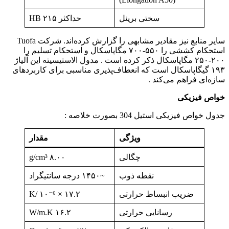
سختی برینل
حداکثر ۲۱۵ HB
سایر منابع نیز مقادیر مشابهی را گزارش کرده‌اند. شرکت Tuofa
استحکام کششی را ۵۵۰-۷۰۰ مگاپاسکال و استحکام تسلیم را
۲۰۰-۲۵۰ مگاپاسکال ذکر کرده است . مدول الاستیسیته این آلیاژ
۱۹۳ گیگاپاسکال است که انعطاف‌پذیری مناسبی برای کاربردهای
سازه‌ای فراهم می‌کند .
خواص فیزیکی
جدول خواص فیزیکی استیل 304 بصورت خلاصه :
ویژگی
مقدار
چگالی
۸.۰۰ g/cm³
نقطه ذوب
~۱۴۵۰ درجه سانتیگراد
ضریب انبساط حرارتی
۱۷.۲ × ۱۰⁻⁶ /K
رسانایی حرارتی
۱۶.۲ W/m.K