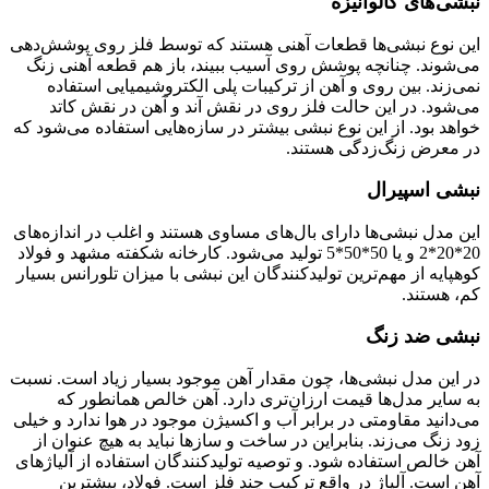
نبشی‌های گالوانیزه
این نوع نبشی‌ها قطعات آهنی هستند که توسط فلز روی پوشش‌دهی
می‌شوند. چنانچه پوشش روی آسیب ببیند، باز هم قطعه آهنی زنگ
نمی‌زند. بین روی و آهن از ترکیبات پلی الکتروشیمیایی استفاده
می‌شود. در این حالت فلز روی در نقش آند و آهن در نقش کاتد
خواهد بود. از این نوع نبشی بیشتر در سازه‌هایی استفاده می‌شود که
در معرض زنگ‌‌زدگی هستند.
نبشی اسپیرال
این مدل نبشی‌ها دارای بال‌های مساوی هستند و اغلب در اندازه‌های
20*20*2 و یا 50*50*5 تولید می‌شود. کارخانه شکفته مشهد و فولاد
کوهپایه از مهم‌ترین تولید‌کنندگان این نبشی با میزان تلورانس بسیار
کم، هستند.
نبشی ضد زنگ
در این مدل نبشی‌ها، چون مقدار آهن موجود بسیار زیاد است. نسبت
به سایر مدل‌ها قیمت ارزان‌تری دارد. آهن خالص همانطور که
می‌دانید مقاومتی در برابر آب و اکسیژن موجود در هوا ندارد و خیلی
زود زنگ می‌زند. بنابراین در ساخت و سازها نباید به هیچ عنوان از
آهن خالص استفاده شود. و توصیه تولیدکنندگان استفاده از آلیاژهای
آهن است. آلیاژ در واقع ترکیب چند فلز است. فولاد، بیشترین