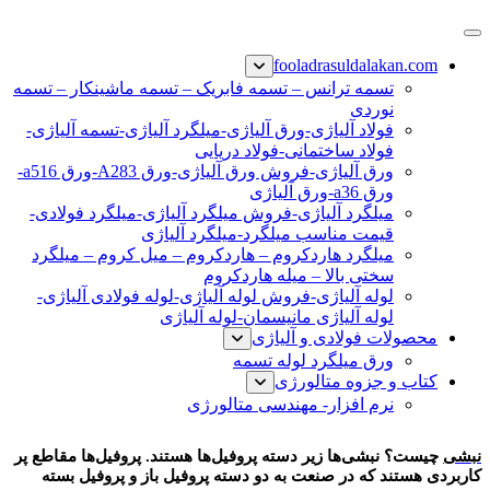
پرش
فولاد رسول دلاکان
فولاد آلیاژی-میلگرد آلیاژی-تسمه آلیاژی-ورق آلیاژی-لوله آلیاژی-
به
fooladrasuldalakan.com
نبشی فولادی-ناودانی فولادی-قیمت ورق-قیمت فولاد
محتوا
تسمه ترانس – تسمه فابریک – تسمه ماشینکار – تسمه
نوردی
فولاد آلیاژی-ورق آلیاژی-میلگرد آلیاژی-تسمه آلیاژی-
فولاد ساختمانی-فولاد دریایی
ورق آلیاژی-فروش ورق آلیاژی-ورق A283-ورق a516-
ورق a36-ورق آلیاژی
میلگرد آلیاژی-فروش میلگرد آلیاژی-میلگرد فولادی-
قیمت مناسب میلگرد-میلگرد آلیاژی
میلگرد هاردکروم – هاردکروم – میل کروم – میلگرد
سختی بالا – میله هاردکروم
لوله آلیاژی-فروش لوله آلیاژی-لوله فولادی آلیاژی-
لوله آلیاژی مانیسمان-لوله آلیاژی
محصولات فولادی و آلیاژی
ورق میلگرد لوله تسمه
کتاب و جزوه متالورژی
نرم افزار- مهندسی متالورژی
نبشی چیست
نبشی
چیست؟ نبشی‌ها زیر دسته پروفیل‌ها هستند. پروفیل‌ها مقاطع پر
کاربردی هستند که در صنعت به دو دسته پروفیل باز و پروفیل بسته