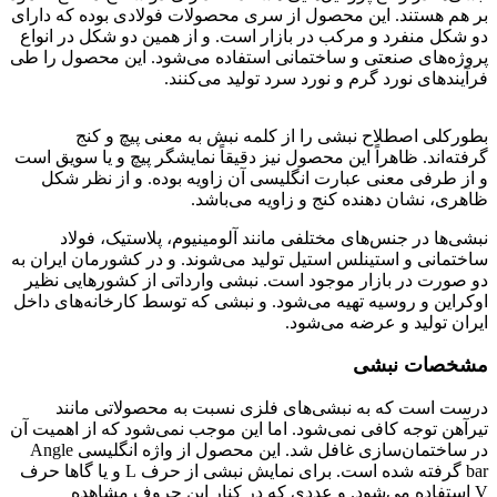
بر هم هستند. این محصول از سری محصولات فولادی بوده که دارای
دو شکل منفرد و مرکب در بازار است. و از همین دو شکل در انواع
پروژه‌های صنعتی و ساختمانی استفاده می‌شود. این محصول را طی
فرآیندهای نورد گرم و نورد سرد تولید ‌می‌کنند.
نبشی چیست
بطورکلی اصطلاح نبشی را از کلمه نبش به معنی پیچ و کنج
گرفته‌اند. ظاهراً این محصول نیز دقیقاً نمایشگر پیچ و یا سویق است
و از طرفی معنی عبارت انگلیسی آن زاویه بوده. و از نظر شکل
ظاهری، نشان دهنده کنج و زاویه می‌باشد.
نبشی‌ها در جنس‌های مختلفی مانند آلومینیوم، پلاستیک، فولاد
ساختمانی و استینلس استیل تولید می‌شوند. و در کشورمان ایران به
دو صورت در بازار موجود است. نبشی وارداتی از کشورهایی نظیر
اوکراین و روسیه تهیه می‌شود. و نبشی که توسط کارخانه‌های داخل
ایران تولید و عرضه می‌شود.
مشخصات نبشی
درست است که به نبشی‌های فلزی نسبت به محصولاتی مانند
تیرآهن توجه کافی نمی‌شود. اما این موجب نمی‌شود که از اهمیت آن
در ساختمان‌سازی غافل شد. این محصول از واژه انگلیسی Angle
bar گرفته شده است. برای نمایش نبشی از حرف L و یا گاها حرف
V استفاده می‌شود. و عددی که در کنار این حروف مشاهده