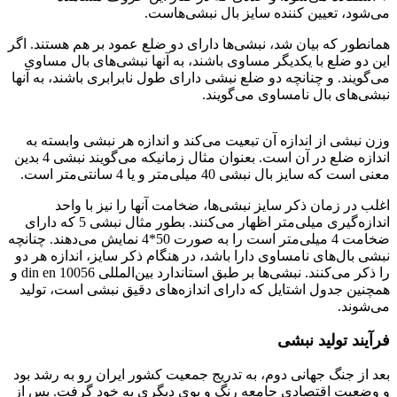
می‌شود، تعیین کننده سایز بال نبشی‌هاست.
همانطور که بیان شد، نبشی‌ها دارای دو ضلع عمود بر هم هستند. اگر
این دو ضلع با یکدیگر مساوی باشند، به آنها نبشی‌های بال مساوی
می‌گویند. و چنانچه دو ضلع نبشی دارای طول نابرابری باشند، به آنها
نبشی‌های بال نامساوی می‌گویند.
نبشی چیست
وزن نبشی از اندازه آن تبعیت می‌کند و اندازه هر نبشی وابسته به
اندازه ضلع در آن است. بعنوان مثال زمانیکه می‌گویند نبشی 4 بدین
معنی است که سایز بال نبشی 40 میلی‌متر و یا 4 سانتی‌متر است.
اغلب در زمان ذکر سایز نبشی‌ها، ضخامت آنها را نیز با واحد
اندازه‌گیری میلی‌متر اظهار می‌کنند. بطور مثال نبشی 5 که دارای
ضخامت 4 میلی‌متر است را به صورت 50*4 نمایش می‌دهند. چنانچه
نبشی بال‌های نامساوی دارا باشد، در هنگام ذکر سایز، اندازه هر دو
را ذکر می‌کنند. نبشی‌ها بر طبق استاندارد بین‌المللی din en 10056 و
همچنین جدول اشتایل که دارای اندازه‌های دقیق نبشی است، تولید
می‌شوند.
فرآیند تولید نبشی
بعد از جنگ جهانی دوم، به تدریج جمعیت کشور ایران رو به رشد بود
و وضعیت اقتصادی جامعه رنگ و بوی دیگری به خود گرفت. پس از