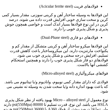
فولادهای فریت (Acicular ferrite steel)
این فولادها به وسیله ساختار آهن و کربنی سوزنی. مقدار بسیار کمی
کربن و سخت سازی خوبی افزایش قدرت داده می شوند. درصد
کربن در این نوع فولادها بسیار اندک است و خواصی همچون جوش
پذیری و شکل پذیری خوبی را دارند.
فولادهای دو فازی (Dual-Phase steel)
این فولادها میکرو ساختار آهن و کربنی متشکل از مقدار کم و
یکنواخت مارتنزیت دارند. این میکروساختار باعث کاهش قدرت
تسلیم، افزایش درجه سختی و شکل پذیری خوب می شود.
فولادهای دو فاز شکل پذیری خوب را دارند و همچنین استحکام
کششی آنها بالاست.
فولاهای میکروآلیاژی (Micro-alloyed steel)
فولادی که دارای مقدار کمی نوبیوم، وانادیوم و/یا تیتانیوم می باشد.
که باعث بهبود اندازه دانه و/یا سخت شدن به وسیله ته نشینی می
شود.
نوع معمول از Micro – alloyed steel بهبود یافته از نظر شکل پذیری
HSLA می باشد. این نوع، قدرت تسلیم تا 80000 (550Mpa)psi دارند
ولی تنها 24 درصد بیشتر از فولاد A360 با 36000 (250Mpa)psi هزینه