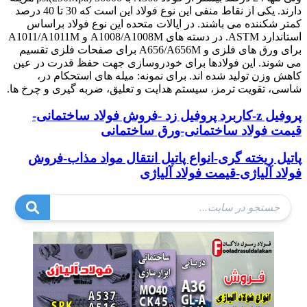
دارند. یکی از نقاط منفی این نوع فولاد این است که 30 تا 40 درصد
کمتر شکننده می باشند. در ایالات متحده این نوع فولاد براساس
استاندارد ASTM. در دسته های A1008/A1008M و A1011/A1011M
برای ورق های فلزی و A656/A656M برای صفحات فلزی تقسیم
می شوند. این فولادها برای خودروسازی جهت حفظ قدرت در عین
کاهش وزن تولید شده اند. برای نمونه: میله های استحکام در،
شاسی، تقویت ترمز، سیستم هدایت و تعلیق، ضربه گیری و چرخ ها.
پروفیل z-کاربرد پروفیل زد -فروش فولاد ساختمانی-
قیمت فولاد ساختمانی-ورق ساختمانی
پاتیل ریخته گری-انواع پاتیل انتقال مواد مذاب-فروش
فولاد آلیاژی-قیمت فولاد آلیاژی