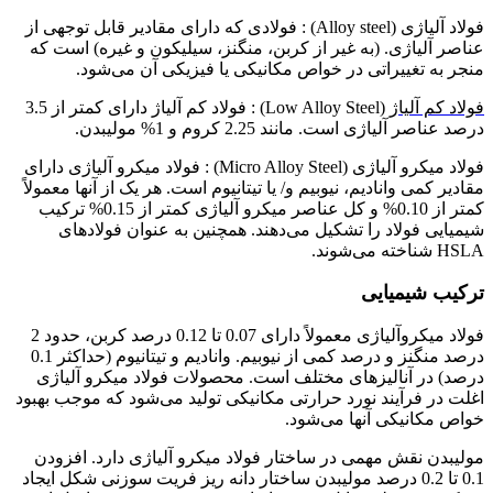
فولاد آلیاژی (Alloy steel) : فولادی که دارای مقادیر قابل توجهی از
عناصر آلیاژی. (به غیر از کربن، منگنز، سیلیکون و غیره) است که
منجر به تغییراتی در خواص مکانیکی یا فیزیکی آن می‌شود.
فولاد کم آلیاژ
(Low Alloy Steel) : فولاد کم آلیاژ دارای کمتر از 3.5
درصد عناصر آلیاژی است. مانند 2.25 کروم و 1% مولیبدن.
فولاد میکرو آلیاژی (Micro Alloy Steel) : فولاد میکرو آلیاژی دارای
مقادیر کمی وانادیم، نیوبیم و/ یا تیتانیوم است. هر یک از آنها معمولاً
کمتر از 0.10% و کل عناصر میکرو آلیاژی کمتر از 0.15% ترکیب
شیمیایی فولاد را تشکیل می‌دهند. همچنین به عنوان فولادهای
HSLA شناخته می‌شوند.
ترکیب شیمیایی
فولاد میکروآلیاژی معمولاً دارای 0.07 تا 0.12 درصد کربن، حدود 2
درصد منگنز و درصد کمی از نیوبیم. وانادیم و تیتانیوم (حداکثر 0.1
درصد) در آنالیزهای مختلف است. محصولات فولاد میکرو آلیاژی
اغلت در فرآیند نورد حرارتی مکانیکی تولید می‌شود که موجب بهبود
خواص مکانیکی آنها می‌شود.
مولیبدن نقش مهمی در ساختار فولاد میکرو آلیاژی دارد. افزودن
0.1 تا 0.2 درصد مولیبدن ساختار دانه ریز فریت سوزنی شکل ایجاد