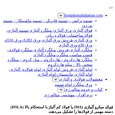
پرش
فولاد رسول دلاکان
فولاد آلیاژی-میلگرد آلیاژی-تسمه آلیاژی-ورق آلیاژی-لوله آلیاژی-
به
fooladrasuldalakan.com
نبشی فولادی-ناودانی فولادی-قیمت ورق-قیمت فولاد
محتوا
تسمه ترانس – تسمه فابریک – تسمه ماشینکار – تسمه
نوردی
فولاد آلیاژی-ورق آلیاژی-میلگرد آلیاژی-تسمه آلیاژی-
فولاد ساختمانی-فولاد دریایی
ورق آلیاژی-فروش ورق آلیاژی-ورق A283-ورق a516-
ورق a36-ورق آلیاژی
میلگرد آلیاژی-فروش میلگرد آلیاژی-میلگرد فولادی-
قیمت مناسب میلگرد-میلگرد آلیاژی
میلگرد هاردکروم – هاردکروم – میل کروم – میلگرد
سختی بالا – میله هاردکروم
لوله آلیاژی-فروش لوله آلیاژی-لوله فولادی آلیاژی-
لوله آلیاژی مانیسمان-لوله آلیاژی
محصولات فولادی و آلیاژی
ورق میلگرد لوله تسمه
کتاب و جزوه متالورژی
نرم افزار- مهندسی متالورژی
میکرو آلیاژ
فولاد
میکرو
آلیاژ
ی (MA) یا فولاد کم آلیاژ با استحکام بالا (HSLA)
دسته مهمی از فولادها را تشکیل می‌دهند.