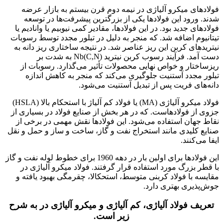
فولادهای میکرو آلیاژی در نیمه دوم قرن بیستم به بازار عرضه
شدند. ورود این فولادها یکی از بزرگترین پیشرفت‌ها در توسعه
فولادهای جدید بود. در این فولادها، مقادیر کمی نیوبیم یا وانادیم یا
تیتانیوم اضافه شد. که منجر به دلیل در تبلور مجدد توسط رسوبات
نیتریدهای کربن این ریز عناصر شد. در نتیجه ساختاری ریز دانه به
دست آمد. فرآیند رسوب کربن نیترید Nb(C,N) به شدت بر
ریزساختار و خواص نهایی محصولات تأثیر می‌گذارد. رسوبات از
تبلور مجدد آستنیت جلوگیری می‌کند که منجر به کاهش اندازه
دانه‌های فریت پس از تبدیل آستنیت می‌شود.
فولاد میکرو آلیاژی (MA) یا فولاد کم آلیاژ با استحکام بالا (HSLA)
جزوی از فولادهاست. که در هر بخش از صنایع فولاد در بسیاری از
نقاط جهان استفاده می‌شود. این فولادها نقش مهمی در برخی از
صنایع کلیدی مانند استخراج نفت و گاز، ساخت و ساز و حمل و نقل
ایفا می‌کنند.
این فولادها برای اولین بار در دهه 1960 برای خطوط لوله نفت و گاز
با قطر بزرگ مورد استفاده قرار گرفتند. فولاد میکرو آلیاژی در
مقایسه با فولاد کربنی متوسط، استحکالا، چقرمگی بهبود یافته و
جوش‌پذیری بهتری دارد.
تعریف فولاد آلیاژی، کم آلیاژی و میکرو آلیاژی در به شرح
زیر است.