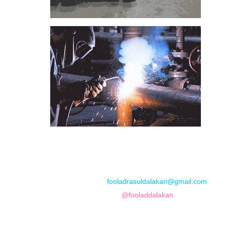
📞
تماس با مجموعه فولاد رسول دلاکان
📱
Phone: 09122136675 – 02128423820
💬
WhatsApp: 09122136675
📧
Email:
fooladrasuldalakan@gmail.com
📷
Instagram:
@fooladdalakan