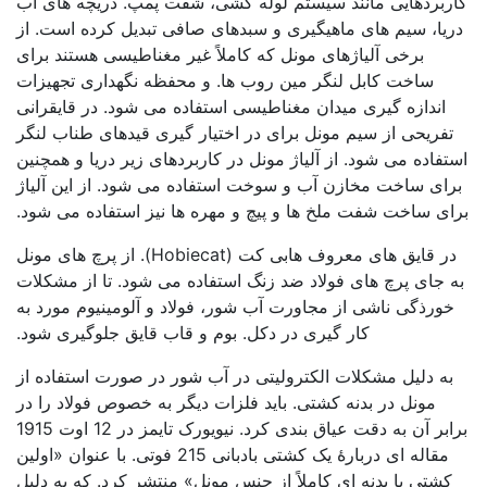
کاربردهایی مانند سیستم لوله کشی، شفت پمپ. دریچه های آب
دریا، سیم های ماهیگیری و سبدهای صافی تبدیل کرده است. از
برخی آلیاژهای مونل که کاملاً غیر مغناطیسی هستند برای
ساخت کابل لنگر مین روب ها. و محفظه نگهداری تجهیزات
اندازه گیری میدان مغناطیسی استفاده می شود. در قایقرانی
تفریحی از سیم مونل برای در اختیار گیری قیدهای طناب لنگر
استفاده می شود. از آلیاژ مونل در کاربردهای زیر دریا و همچنین
برای ساخت مخازن آب و سوخت استفاده می شود. از این آلیاژ
برای ساخت شفت ملخ ها و پیچ و مهره ها نیز استفاده می شود.
در قایق های معروف هابی کت (Hobiecat). از پرچ های مونل
به جای پرچ های فولاد ضد زنگ استفاده می شود. تا از مشکلات
خورذگی ناشی از مجاورت آب شور، فولاد و آلومینیوم مورد به
کار گیری در دکل. بوم و قاب قایق جلوگیری شود.
به دلیل مشکلات الکترولیتی در آب شور در صورت استفاده از
مونل در بدنه کشتی. باید فلزات دیگر به خصوص فولاد را در
برابر آن به دقت عیاق بندی کرد. نیویورک تایمز در 12 اوت 1915
مقاله ای دربارۀ یک کشتی بادبانی 215 فوتی. با عنوان «اولین
کشتی با بدنه ای کاملاً از جنس مونل» منتشر کرد. که به دلیل