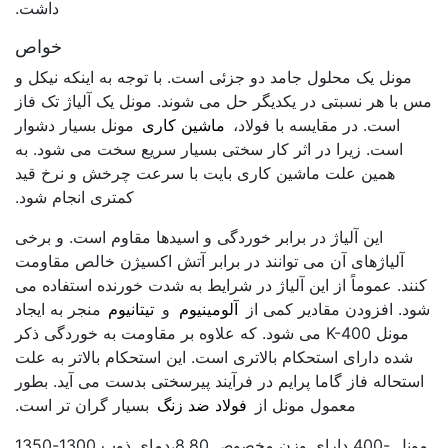
داشت.
خواص
مونل یک محلول جامد دو جزئی است. با توجه به اینکه نیکل و
مس با هر نسبتی در یکدیگر حل می شوند. مونل یک آلیاژ تک فاز
است. در مقایسه با فولاد،
ماشین کاری
مونل بسیار دشوار
است. زیرا در اثر کار سختی بسیار سریع سخت می شود. به
همین علت ماشین کاری بایت با سرعت چرخش و نرخ قید
کمتری انجام شود.
این آلیاژ در برابر خوردگی و اسیدها مقاوم است. و برخی
آلیاژهای آن می توانند در برابر آتش اکسیژن خالص مقاومت
کنند. عموماً از این آلیاژ در شرایط به شدت خورنده استفاده می
شود. افزودن مقادیر کمی از
آلومینیوم
و
تیتانیوم
منجر به ایجاد
مونل K-400 می شود. که علاوه بر مقاومت به خوردگی ذکر
شده دارای استحکام بالاتری است. این استحکام بالاتر به علت
استحاله فاز گاما پرایم در فرآیند پیرسختی بدست می آید. بطور
معمول مونل از
فولاد ضد زنگ
بسیار گران تر است.
مونل -400 دارای وزن مخصوص 8.80،دمای ذوب 1300-1350