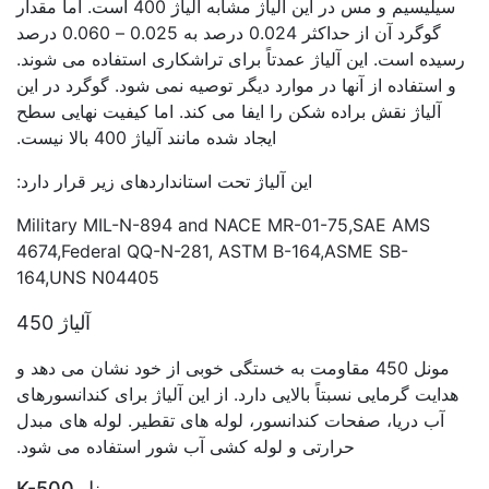
سیلیسیم و مس در این آلیاژ مشابه آلیاژ 400 است. اما مقدار
گوگرد آن از حداکثر 0.024 درصد به 0.025 – 0.060 درصد
رسیده است. این آلیاژ عمدتاً برای تراشکاری استفاده می شوند.
و استفاده از آنها در موارد دیگر توصیه نمی شود. گوگرد در این
آلیاژ نقش براده شکن را ایفا می کند. اما کیفیت نهایی سطح
ایجاد شده مانند آلیاژ 400 بالا نیست.
این آلیاژ تحت استانداردهای زیر قرار دارد:
Military MIL-N-894 and NACE MR-01-75,SAE AMS
4674,Federal QQ-N-281, ASTM B-164,ASME SB-
164,UNS N04405
آلیاژ 450
مونل 450 مقاومت به خستگی خوبی از خود نشان می دهد و
هدایت گرمایی نسبتاً بالایی دارد. از این آلیاژ برای کندانسورهای
آب دریا، صفحات کندانسور، لوله های تقطیر. لوله های مبدل
حرارتی و لوله کشی آب شور استفاده می شود.
مونل K-500