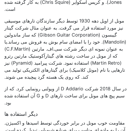
Jones). و کریس اسکوایر (Chris Squire) به کار گرفته شده
است.
مونل از اویل دهه 1930 توسط دیگر سازندگان تارهای موسیقی
نیز مورد استفاده قرار می گرفت. به عنوان مثال شرکت گیتار
گیبسون (Gibson Guitar Corporation) که ساز ماندولین
(Mandolin). خود را با امضای سام بوش به فروش می رساند.یا
به عنوان نمونه ای دیگر شرکت سی.اف. مارتین (C.F.Martin)
که از مونل در ساخت رشته های گیتارآکوستیک مارتین رترو
(Martin Retro) استفاده نمود. شرکت پیرامید (Pyramid) نیز
تارهایی با نام (مونل کلاسیک) برای گیتارهای الکتریکی تولید می
کند. که روی یک هسته گرد پیچیده می شوند.
در سال 2018 شرکت D Addario از ویولنی رونمایی کرد. که از
سیم پیچ های مونل برای ساخت تارهای D و G آن استفاده شده
بود.
دیگر استفاده ها
مقاومت خوب مونل در برابر خوردگی توسط اسیدها و اکسیژن.
آن را به ماده ای مناسب برای صنایع شیمیایی تبدیل کرده است.