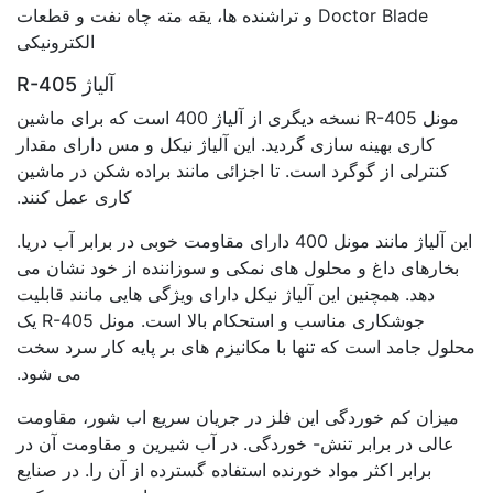
Doctor Blade و تراشنده ها، یقه مته چاه نفت و قطعات
الکترونیکی
آلیاژ R-405
مونل R-405 نسخه دیگری از آلیاژ 400 است که برای ماشین
کاری بهینه سازی گردید. این آلیاژ نیکل و مس دارای مقدار
کنترلی از گوگرد است. تا اجزائی مانند براده شکن در ماشین
کاری عمل کنند.
این آلیاژ مانند مونل 400 دارای مقاومت خوبی در برابر آب دریا.
بخارهای داغ و محلول های نمکی و سوزاننده از خود نشان می
دهد. همچنین این آلیاژ نیکل دارای ویژگی هایی مانند قابلیت
جوشکاری مناسب و استحکام بالا است. مونل R-405 یک
محلول جامد است که تنها با مکانیزم های بر پایه کار سرد سخت
می شود.
میزان کم خوردگی این فلز در جریان سریع اب شور، مقاومت
عالی در برابر تنش- خوردگی. در آب شیرین و مقاومت آن در
برابر اکثر مواد خورنده استفاده گسترده از آن را. در صنایع