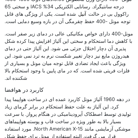
درجه سانتیگراد. رسانایی الکتریکی 34% IACS و سختی 65
راکوول بی در حالت
آنیل
شده است. یکی از ویژگی های قابل
توجه مونل -400 حفظ چقرمگی آن در بازه وسیع دمایی است.
مونل-400 دارای خواص مکانیکی عالی در دمای زیر صفر است.
با کاهش دما استحکام و سختی این آلیاژ افزایش پیدا کرده شکل
پذیری آن دچار اختلال جزئی می شود. این آلیاژ حتی در دمای
هیدروژن مایع نیز دچار تغییر شکست نرم به ترد نمی شود. این
ویژگی باعث ایجاد تضادی قابل توجه میان مونل و بسیاری از
فلزات فریتی شده است. که در مای پایین با وجود استحکام بالا
شکننده اند.
کاربرد در هوافضا
در دهه 1960 آلیاژ مونل کاربرد عمده ای در ساخت هواپیما پیدا
کرد. این آلیاژ به علت حفظ استحکام در برابر گرمای زیاد
تولیدی توسط اصطکاک آیرودینامیکی در هنگام پرواز. با سرعت
بسیار بالا به طور ویژه در ساخت قاب و پوسته هواپیماهای
موشکی آزمایشی مانند North American X-15. مورد استفاده
قرار می گرفت. البته استفاده از مونل برای حفظ شکل