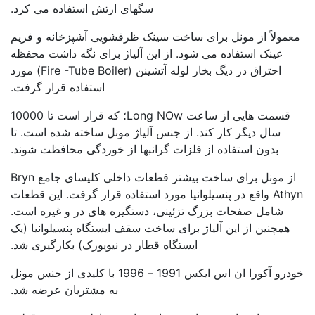
سگهای ارتش استفاده می کرد.
معمولاً از مونل برای ساخت سینک ظرفشویی آشپزخانه و فریم
عینک استفاده می شود. از این آلیاژ برای نگه داشت محفظه
احتراق در دیگ بخار لوله آتشینن (Fire -Tube Boiler) مورد
استفاده قرار گرفت.
قسمت هایی از ساعت Long NOw؛ که قرار است تا 10000
سال دیگر کار کند. از جنس آلیاژ مونل ساخته شده است. تا
بدون استفاده از فلزات گرانبها از خوردگی محافظت شوند.
از مونل برای ساخت بیشتر قطعات داخلی کلیسای جامع Bryn
Athyn واقع در پنسیلوانیا مورد استفاده قرار گرفت. این قطعات
شامل صفحات بزرگ تزئینی، دستگیره های در و غیره است.
همچنین از این آلیاژ برای ساخت سقف ایستگاه پنسیلوانیا (یک
ایستگاه قطار در نیویورک) بکارگیری شد.
خودرو آکورا ان اس ایکس 1991 – 1996 با کلیدی از جنس مونل
به مشتریان عرضه شد.