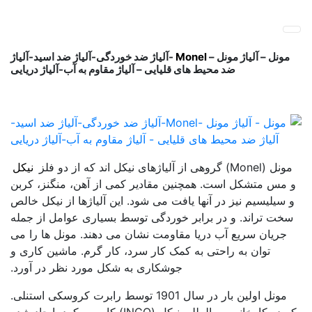
پ
فولاد رسول دلاکان
فولاد آلیاژی-میلگرد آلیاژی-تسمه آلیاژی-ورق آلیاژی-لوله آلیاژی-
ب
نبشی فولادی-ناودانی فولادی-قیمت ورق-قیمت فولاد
م
مونل
مونل – آلیاژ مونل –
Monel
-آلیاژ ضد خوردگی-آلیاژ ضد اسید-آلیاژ
ضد محیط های قلیایی – آلیاژ مقاوم به آب-آلیاژ دریایی
فروش فولاد نورد س
مونل (Monel) گروهی از آلیاژهای نیکل اند که از دو فلز
نیکل
و مس متشکل است. همچنین مقادیر کمی از آهن، منگنز، کربن
و سیلیسیم نیز در آنها یافت می شود. این آلیاژها از نیکل خالص
سخت تراند. و در برابر خوردگی توسط بسیاری عوامل از جمله
جریان سریع آب دریا مقاومت نشان می دهند. مونل ها را می
توان به راحتی به کمک کار سرد، کار گرم. ماشین کاری و
جوشکاری به شکل مورد نظر در آورد.
مونل اولین بار در سال 1901 توسط رابرت کروسکی استنلی.