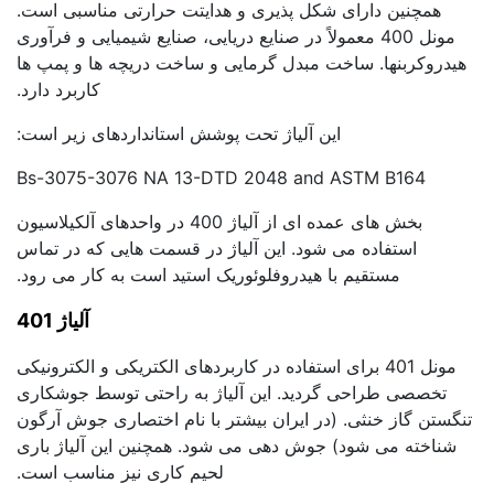
همچنین دارای شکل پذیری و هدایتت حرارتی مناسبی است.
مونل 400 معمولاً در صنایع دریایی، صنایع شیمیایی و فرآوری
هیدروکربنها. ساخت مبدل گرمایی و ساخت دریچه ها و پمپ ها
کاربرد دارد.
این آلیاژ تحت پوشش استانداردهای زیر است:
Bs-3075-3076 NA 13-DTD 2048 and ASTM B164
بخش های عمده ای از آلیاژ 400 در واحدهای آلکیلاسیون
استفاده می شود. این آلیاژ در قسمت هایی که در تماس
مستقیم با هیدروفلوئوریک استید است به کار می رود.
آلیاژ 401
مونل 401 برای استفاده در کاربردهای الکتریکی و الکترونیکی
تخصصی طراحی گردید. این آلیاژ به راحتی توسط جوشکاری
تنگستن گاز خنثی. (در ایران بیشتر با نام اختصاری جوش آرگون
شناخته می شود) جوش دهی می شود. همچنین این آلیاژ باری
لحیم کاری نیز مناسب است.