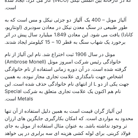
که در کارخانه بین المللی نیکل (INCO) کار می کرد، ایجاد شده
است.
آلیاژ مونل – 400 یک
آلیاژ
دو جزئی نیکل و مس است که به
طور طبیعی در سنگ معدن نیکل در معادن سودبری (اونتاریو،
کانادا) یافت می شود. این معادن 1.849 میلیارد سال پیش در اثر
برخورد یک شهاب سنگ به قطر 10 – 15 کیلومتر ایجاد شدند.
مونل در سال 1906 ثبت اختراع شد. نام این آلیاژ از نام
خانوادگی رئیس شرکت امبروز مونل (Ambrose Monell)
گرفته شده است. در آن دوره زمانی استفاده از نام خانوادگی
اشخاص جهت نامگذاری علامت تجاری مجاز نبوده. به همین
جهت یکی از دو L از انتهای نام خانوادگی حذف شده است. این
نام هم اکنون یک علامت تجاری متعلق به شرکت Special
Metals است.
این آلیاژ گران قیمت است به همین دلیل استفاده از آن تنها
محدود به مواردی است. که امکان بکارگیری جایگزین های ارزان
تر وجود نداشته باشد. به عنوان مثال استفاده از مونل به جای
فولاد کربنی. برای لوله کشی هزینه ای سه برابری در پی خواهد