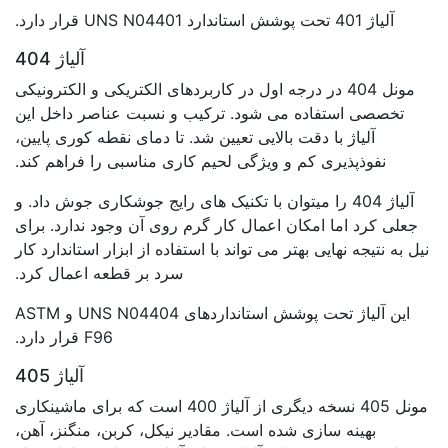
آلیاژ 401 تحت پوشش استاندارد UNS N04401 قرار دارد.
آلیاژ 404
مونل 404 در درجه اول در کاربردهای الکتریکی و الکترونیکی
تخصصی استفاده می شود. ترکیب و نسبت عناصر داخل این
آلیاژ با دقت بالایی تعیین شد. تا دمای نقطه کوری پایین،
نفوذپذیری کم و ویژگی لحیم کاری مناسبی را فراهم کند.
آلیاژ 404 را میتوان با تکنیک های رایج جوشکاری جوش داد. و
جعلی کرد اما امکان اعمال کار گرم روی آن وجود ندارد. برای
نیل به نتیجه نهایی بهتر می تواند با استفاده از ابزار استاندارد کار
سرد بر قطعه اعمال کرد.
این آلیاژ تحت پوشش استانداردهای UNS N04404 و ASTM
F96 قرار دارد.
آلیاژ 405
مونل 405 نسخه دیگری از آلیاژ 400 است که برای ماشینکاری
بهینه سازی شده است. مقادیر نیکل، کربن، منگنز، آهن،