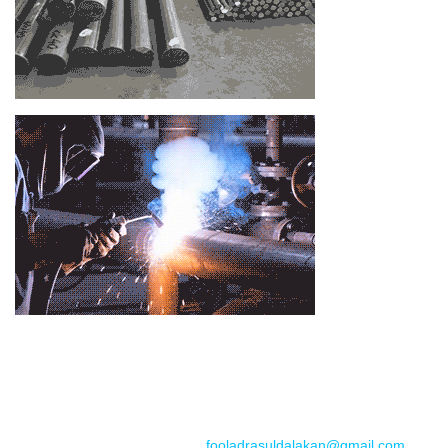
📞
تماس با مجموعه فولاد رسول دلاکان
📱
Phone: 09122136675 – 02128423820
💬
WhatsApp: 09122136675
📧
Email:
fooladrasuldalakan@gmail.com