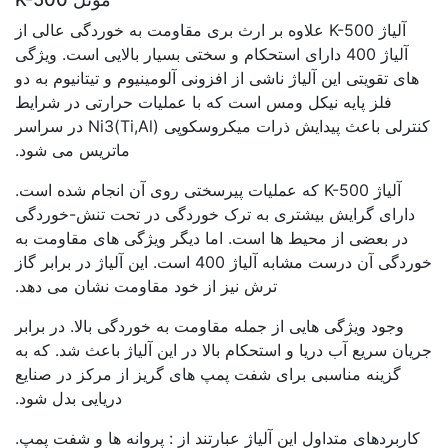
آلیاژ K-500 علاوه بر ارث بری مقاومت به خوردگی عالی از
آلیاژ 400 دارای استحکام و سختی بسیار بالایی است. ویژگی
های تقویتی این آلیاژ ناشی از افزونی آلومینیوم و تیتانیوم به دو
فلز پایه نیکل ومس است که با عملیات حرارتی در شرایط
کنترلی باعث پیدایش ذرات میکروسکوپی (Ti,Al)Ni3 در سراسر
ماتریس می شود.
آلیاژ K-500 که عملیات پیرسختی روی آن انجام شده است.
دارای گرایش بیشتری به ترک خوردگی در تحت تنش-خوردگی
در بعضی از محیط ها است. اما دیگر ویژگی های مقاومت به
خوردگی آن درست مشابه آلیاژ 400 است. این آلیاژ در برابر گاز
ترش نیز از خود مقاومت نشان می دهد.
وجود ویژگی هایی از جمله مقاومت به خوردگی بالا. در برابر
جریان سریع آب دریا و استحکام بالا در این آلیاژ باعث شد. که به
گزینه مناسبی برای شفت پمپ های گریز از مرکز در صنایع
دریایی بدل شود.
کاربردهای متداول این آلیاژ عبارتند از : پروانه ها و شفت پمپ.