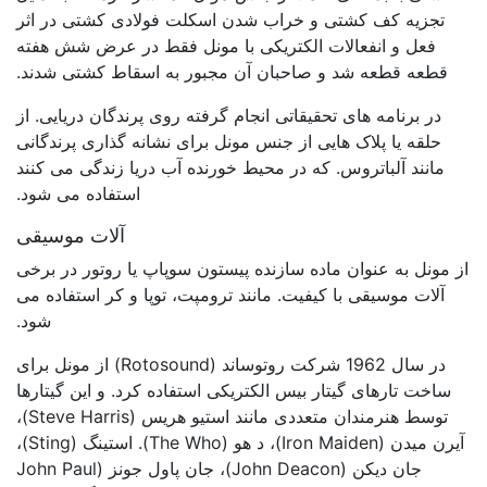
تجزیه کف کشتی و خراب شدن اسکلت فولادی کشتی در اثر
فعل و انفعالات الکتریکی با مونل فقط در عرض شش هفته
قطعه قطعه شد و صاحبان آن مجبور به اسقاط کشتی شدند.
در برنامه های تحقیقاتی انجام گرفته روی پرندگان دریایی. از
حلقه یا پلاک هایی از جنس مونل برای نشانه گذاری پرندگانی
مانند آلباتروس. که در محیط خورنده آب دریا زندگی می کنند
استفاده می شود.
آلات موسیقی
از مونل به عنوان ماده سازنده پیستون سوپاپ یا روتور در برخی
آلات موسیقی با کیفیت. مانند ترومپت، توپا و کر استفاده می
شود.
در سال 1962 شرکت روتوساند (Rotosound) از مونل برای
ساخت تارهای گیتار بیس الکتریکی استفاده کرد. و این گیتارها
توسط هنرمندان متعددی مانند استیو هریس (Steve Harris)،
آیرن میدن (Iron Maiden)، د هو (The Who). استینگ (Sting)،
جان دیکن (John Deacon)، جان پاول جونز (John Paul