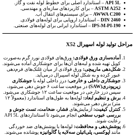
API 5L
– استاندارد اصلی برای خطوط لوله نفت و گاز.
ASTM A252
– برای کاربردهای سازه‌ای و مهندسی.
AWWA C200
– برای سیستم‌های انتقال آب.
DIN 2460
– استاندارد اروپایی برای لوله‌های فولادی.
IPS-M-PI-190
– استاندارد ایرانی برای لوله‌های صنعتی.
مراحل تولید لوله اسپیرال
X52
آماده‌سازی ورق فولادی
:
ورق‌های فولادی نورد گرم به‌صورت
کویل تهیه شده و لبه‌های آن‌ها برای جوشکاری آماده می‌شوند.
شکل‌دهی مارپیچی
:
ورق فولادی از میان غلتک‌های فرم‌دهی
عبور کرده و به شکل لوله اسپیرال درمی‌آید.
جوشکاری داخلی و خارجی:
درز داخلی لوله با
جوشکاری
زیرپودری(SAW)
در موقعیت ساعت ۶ جوش دهی می‌شود،
سپس درز خارجی در موقعیت ساعت ۱۲ جوشکاری می‌شود.
برش و تنظیم ابعاد:
لوله‌ها به طول‌های استاندارد (معمولاً ۱۲
متر) برش دهی می‌شوند.
کنترل کیفیت
:
آزمایش‌های
فشار، ضخامت، تست جوش و
بررسی عیوب سطحی
انجام می‌شود تا استانداردهای API 5L
رعایت شوند.
پوشش‌دهی و محافظت
:
لوله‌ها با پوشش‌های ضد خوردگی
مانند
اپوکسی، پلی‌اتیلن سه‌لایه یا گالوانیزه
پوشانده می‌شوند.