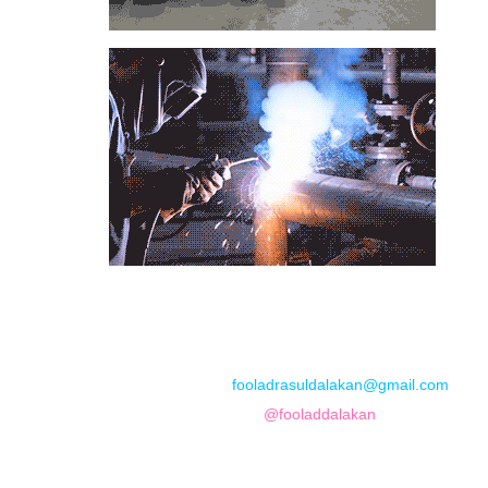
📞
تماس با مجموعه فولاد رسول دلاکان
📱
Phone: 09122136675 – 02128423820
💬
WhatsApp: 09122136675
📧
Email:
fooladrasuldalakan@gmail.com
📷
Instagram:
@fooladdalakan