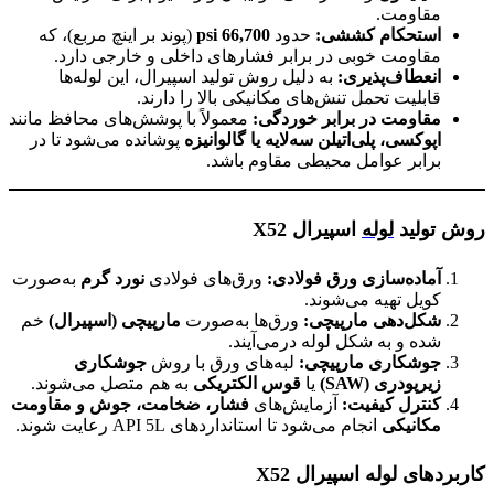
مقاومت.
استحکام کششی
:
حدود
66,700 psi
(پوند بر اینچ مربع)، که
مقاومت خوبی در برابر فشارهای داخلی و خارجی دارد.
انعطاف‌پذیری
:
به دلیل روش تولید اسپیرال، این لوله‌ها
قابلیت تحمل تنش‌های مکانیکی بالا را دارند.
مقاومت در برابر خوردگی
:
معمولاً با پوشش‌های محافظ مانند
اپوکسی، پلی‌اتیلن سه‌لایه یا گالوانیزه
پوشانده می‌شود تا در
برابر عوامل محیطی مقاوم باشد.
روش تولید
لوله
اسپیرال X52
آماده‌سازی ورق فولادی
:
ورق‌های فولادی
نورد گرم
به‌صورت
کویل تهیه می‌شوند.
شکل‌دهی مارپیچی
:
ورق‌ها به‌صورت
مارپیچی (اسپیرال)
خم
شده و به شکل لوله درمی‌آیند.
جوشکاری مارپیچی
:
لبه‌های ورق با روش
جوشکاری
زیرپودری
(SAW)
یا
قوس الکتریکی
به هم متصل می‌شوند.
کنترل کیفیت
:
آزمایش‌های
فشار، ضخامت، جوش و مقاومت
مکانیکی
انجام می‌شود تا استانداردهای API 5L رعایت شوند.
کاربردهای لوله اسپیرال
X52