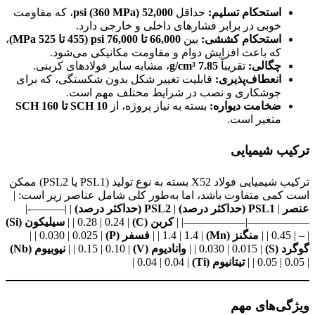
استحکام تسلیم
:
حداقل
52,000 psi (360 MPa)
، که مقاومت
خوبی در برابر فشارهای داخلی و خارجی دارد.
استحکام کششی
:
بین
66,000
تا 76,000
psi (455
تا 525
MPa)
،
که باعث افزایش دوام و مقاومت مکانیکی می‌شود.
چگالی
:
تقریباً
7.85 g/cm³
، مشابه سایر فولادهای کربنی.
انعطاف‌پذیری
:
قابلیت تغییر شکل بدون شکستگی، که برای
جوشکاری و نصب در شرایط مختلف مهم است.
ضخامت دیواره
:
بسته به نیاز پروژه، از
SCH 10
تا
SCH 160
متغیر است.
ترکیب شیمیایی
ترکیب شیمیایی فولاد X52 بسته به نوع تولید (PSL1 یا PSL2) ممکن
است کمی متفاوت باشد، اما به‌طور کلی شامل عناصر زیر است: |
عنصر
|
PSL1 (
حداکثر درصد
)
|
PSL2 (
حداکثر درصد
)
| |———-|
—————–|—————–| |
کربن
(C)
| 0.28 | 0.24 | |
سیلیکون
(Si)
| – | 0.45 | |
منگنز
(Mn)
| 1.4 | 1.4 | |
فسفر
(P)
| 0.030 | 0.025 | |
گوگرد
(S)
| 0.030 | 0.015 | |
وانادیوم
(V)
| 0.15 | 0.10 | |
نیوبیوم
(Nb)
| 0.05 | 0.05 | |
تیتانیوم
(Ti)
| 0.04 | 0.04 |
ویژگی‌های مهم