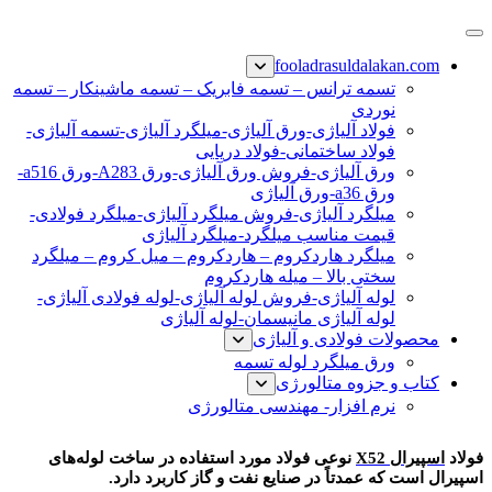
پرش
فولاد رسول دلاکان
فولاد آلیاژی-میلگرد آلیاژی-تسمه آلیاژی-ورق آلیاژی-لوله آلیاژی-
به
fooladrasuldalakan.com
نبشی فولادی-ناودانی فولادی-قیمت ورق-قیمت فولاد
محتوا
تسمه ترانس – تسمه فابریک – تسمه ماشینکار – تسمه
نوردی
فولاد آلیاژی-ورق آلیاژی-میلگرد آلیاژی-تسمه آلیاژی-
فولاد ساختمانی-فولاد دریایی
ورق آلیاژی-فروش ورق آلیاژی-ورق A283-ورق a516-
ورق a36-ورق آلیاژی
میلگرد آلیاژی-فروش میلگرد آلیاژی-میلگرد فولادی-
قیمت مناسب میلگرد-میلگرد آلیاژی
میلگرد هاردکروم – هاردکروم – میل کروم – میلگرد
سختی بالا – میله هاردکروم
لوله آلیاژی-فروش لوله آلیاژی-لوله فولادی آلیاژی-
لوله آلیاژی مانیسمان-لوله آلیاژی
محصولات فولادی و آلیاژی
ورق میلگرد لوله تسمه
کتاب و جزوه متالورژی
نرم افزار- مهندسی متالورژی
لوله اسپیرال x52
فولاد
اسپیرال X52
نوعی فولاد مورد استفاده در ساخت لوله‌های
اسپیرال است که عمدتاً در صنایع نفت و گاز کاربرد دارد.