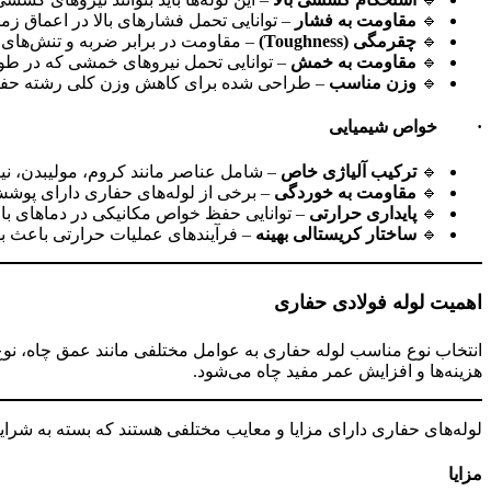
🔹
مقاومت به فشار
– توانایی تحمل فشارهای بالا در اعماق ز
🔹
چقرمگی (Toughness)
– مقاومت در برابر ضربه و تنش‌های ن
🔹
مقاومت به خمش
– توانایی تحمل نیروهای خمشی که در طو
🔹
وزن مناسب
– طراحی شده برای کاهش وزن کلی رشته حفار
·
خواص شیمیایی
🔹
ترکیب آلیاژی خاص
– شامل عناصر مانند کروم، مولیبدن، نی
🔹
مقاومت به خوردگی
– برخی از لوله‌های حفاری دارای پوشش‌
🔹
پایداری حرارتی
– توانایی حفظ خواص مکانیکی در دماهای بال
🔹
ساختار کریستالی بهینه
– فرآیندهای عملیات حرارتی باعث به
اهمیت لوله فولادی حفاری
انتخاب نوع مناسب لوله حفاری به عوامل مختلفی مانند عمق چاه، نو
هزینه‌ها و افزایش عمر مفید چاه می‌شود.
لوله‌های حفاری دارای مزایا و معایب مختلفی هستند که بسته به شرایط 
مزایا