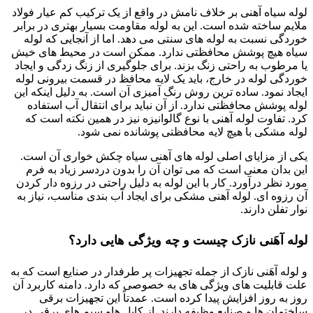
لوله سیاه آهنی بر خلاف نامش در واقع از یک ترکیب کم عیار فولاد
ملایم ساخته شده است. این به لوله مقاومت بسیار بهتری در برابر
خوردگی نسبت به لوله های سنتی می دهد. اما از آنجایی که لوله
سیاه هیچ پوشش محافظتی ندارد. ممکن است در محیط های خیش
یا مرطوب به راحتی زنگ بزند. برای جلوگیری از زنگ زدگی و ایجاد
خوردگی لوله در خارج، باید یک لایه محافظ در قسمت بیرونی لوله
ایجاد نمود. ساده ترین روش رنگ آمیزی آن است. به دلیل اینکه این
لوله پوشش محافظتی ندارد. از آن نباید برای انتقال آب استفاده
کرد. تفاوت لوله آهنی با نوع گالوانیزه نیز در همین نکته است که
لوله مشکی با هیچ لایه محافظتی پوشانده نمی شود.
یکی از مزایای اصلی لوله های آهنی سیاه چکش خواری آن است.
این بدان معنی است که می توان آن را بدون دردسر زیاد به فرم
مورد نظر درآورد. کار با این لوله به دلیل راحتی در رزوه دار کردن
آن رزوه ای. لوله آهنی مشکی برای ایجاد آب بندی مناسب، نیاز به
نوار تفلن دارند.
لوله آهَنی نازک چیست و چه ویژگی هایی دارد؟
و لوله آهَنی نازک از جمله تجهیزات پر طرفدار در صنایع است که به
علت قابلیت های ویژگی های به خصوصی که دارد. دامنه کاربرد آن
روز به روز افزایش پیدا کرده است. عمدتاً این تجهیزات برقی
ساختمان ها و صنایع وظیفه دارند. از کابل هاو سیم های برقی در