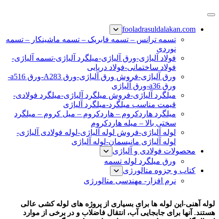
پرش
فولاد رسول دلاکان
فولاد آلیاژی-میلگرد آلیاژی-تسمه آلیاژی-ورق آلیاژی-لوله آلیاژی-
به
fooladrasuldalakan.com
نبشی فولادی-ناودانی فولادی-قیمت ورق-قیمت فولاد
محتوا
تسمه ترانس – تسمه فابریک – تسمه ماشینکار – تسمه
نوردی
فولاد آلیاژی-ورق آلیاژی-میلگرد آلیاژی-تسمه آلیاژی-
فولاد ساختمانی-فولاد دریایی
ورق آلیاژی-فروش ورق آلیاژی-ورق A283-ورق a516-
ورق a36-ورق آلیاژی
میلگرد آلیاژی-فروش میلگرد آلیاژی-میلگرد فولادی-
قیمت مناسب میلگرد-میلگرد آلیاژی
میلگرد هاردکروم – هاردکروم – میل کروم – میلگرد
سختی بالا – میله هاردکروم
لوله آلیاژی-فروش لوله آلیاژی-لوله فولادی آلیاژی-
لوله آلیاژی مانیسمان-لوله آلیاژی
محصولات فولادی و آلیاژی
ورق میلگرد لوله تسمه
کتاب و جزوه متالورژی
نرم افزار- مهندسی متالورژی
لوله آهنی
لوله آهنی-این لوله ها برای بسیاری از پروژه های لوله کشی عالی
هستند. آنها برای جابجایی آب، انتقال فاضلاب و در برخی از موارد