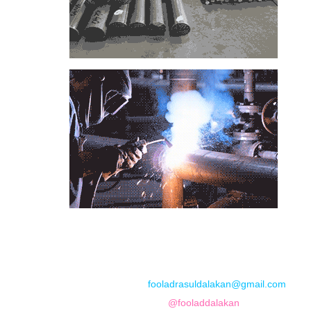
📞
تماس با مجموعه فولاد رسول دلاکان
📱
Phone: 09122136675 – 02128423820
💬
WhatsApp: 09122136675
📧
Email:
fooladrasuldalakan@gmail.com
📷
Instagram:
@fooladdalakan