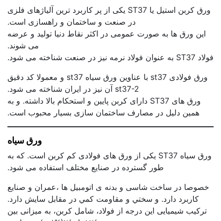
ورق کربن استیل یا ST37 یکی از پر کاربرد ترین آلیاژهای فلزی
در صنعت و ساختمان و راهسازی است.
این ورق ها به صورت عمومی در اکثر نقاط دنیا تولید و عرضه
می شوند.
فولاد ST37 به عنوان فولاد نرمه نیز در صنعت شناخته می شود.
ورق فولادی st37 با عناوین ورق سیاه st37 و معمولا کد دقیق
st37-2 آن نیز در ایران شناخته می شود.
ورق های ST37 دارای کربن پایین و استحکام بالا داشته. و به
همین دلیل در مصارف ساختمان سازی بسیار محبوب است.
ورق سیاه
ورق سیاه ST37 یکی از ورق های فولادی کم کربن است. که به
طور گسترده در صنایع مختلف استفاده می شود.
خصوصا در ساخت شاسی و بدنه ی اتومبیل ها ،عمران و صنایع
کاربرد دارد. و ﺳﺨﺘﻲ و ﻣﻘﺎوﻣﺖ ﻛﻤﻲ در مقابل ﺳﺎﻳﺶ دارد.
ترکیب شیمیایی این درجه از فولاد، شامل کربن، به میزانی بین