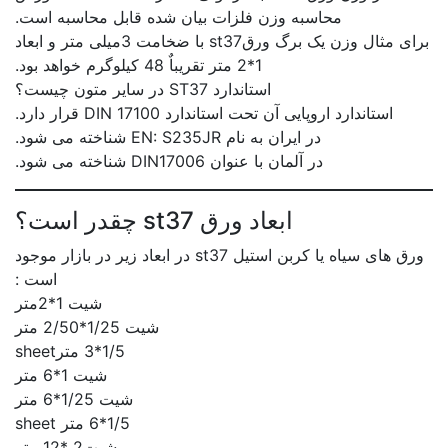
محاسبه وزن فلزات بیان شده قابل محاسبه است.
برای مثال وزن یک برگ ورقst37 با ضخامت 3میلی متر و ابعاد
1*2 متر تقریباٌ 48 کیلوگرم خواهد بود.
استاندارد ST37 در سایر متون چیست؟
استاندارد اروپایی آن تحت استاندارد DIN 17100 قرار دارد.
در ایران به نام EN: S235JR شناخته می شود.
در آلمان با عنوان DIN17006 شناخته می شود.
ابعاد ورق st37 چقدر است؟
ورق های سیاه یا کربن استیل st37 در ابعاد زیر در بازار موجود
است :
شیت 1*2متر
شیت 1/25*2/50 متر
1/5*3 مترsheet
شیت 1*6 متر
شیت 1/25*6 متر
1/5*6 متر sheet
شیت2 *12 متر