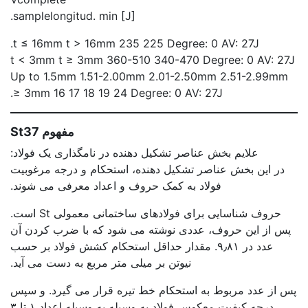
samplelongitud. min [J].
t ≤ 16mm t > 16mm 235 225 Degree: 0 AV: 27J.
t < 3mm t ≥ 3mm 360-510 340-470 Degree: 0 AV: 27J
Up to 1.5mm 1.51-2.00mm 2.01-2.50mm 2.51-2.99mm
≥ 3mm 16 17 18 19 24 Degree: 0 AV: 27J.
مفهوم St37
علایم بخش عناصر تشکیل دهنده در نامگذاری یک فولاد:
در این بخش عناصر تشکیل دهنده، استحکام و درجه مرغوبیت
فولاد به کمک حروف و اعداد معرفی می شوند.
حروف شناسایی برای فولادهای ساختمانی معمولی St است.
پس از این حروف، عددی نوشته می شود که با ضرب کردن آن
عدد در ۹٫۸۱. مقدار حداقل استحکام کشش فولاد بر حسب
نیوتن بر میلی متر مربع به دست می آید.
پس از عدد مربوط به استحکام خط تیره قرار می گیرد. و سپس
درجه کیفیت معکوس فولاد به وسیله به وسیله اعداد ۱ تا ۳