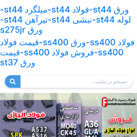
ورق st44-فولاد st44-میلگرد st44-
لوله st44-نبشی st44-تیرآهن st44-
ورق s275jr
فولاد ss400-ورق ss400-قیمت فولاد
ss400-فروش فولاد ss400-قیمت
ورق st37