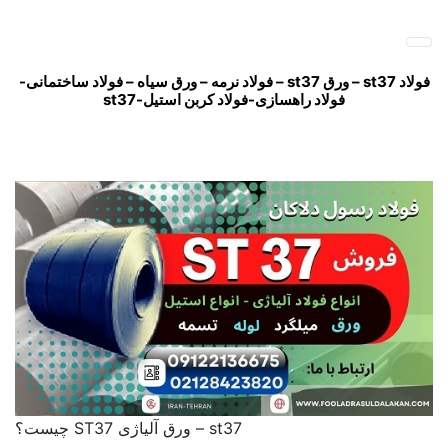
پ
فولاد رسول دلاکان
فولاد آلیاژی-میلگرد آلیاژی-تسمه آلیاژی-ورق آلیاژی-لوله آلیاژی-
ب
نبشی فولادی-ناودانی فولادی-قیمت ورق-قیمت فولاد
م
فولاد st37
فولاد st37 –
ورق st37
– فولاد نرمه – ورق سیاه – فولاد ساختمانی-
فولاد راهسازی-فولاد کربن استیل-st37
فولاد st37
st37 – ورق آلیاژی ST37 چیست؟