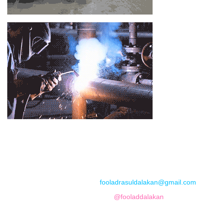
📞
تماس با مجموعه فولاد رسول دلاکان
📱
Phone: 09122136675 – 02128423820
💬
WhatsApp: 09122136675
📧
Email:
fooladrasuldalakan@gmail.com
📷
Instagram:
@fooladdalakan