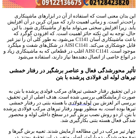
این بدان معنی است که استفاده از آن در ابزارهای ماشینکاری
راحت‌تر است. و زمانی اهمیت دارد که میزان کربن در آن افزایش
یابد. زیرا افزایش سختی می‌تواند مانع از ماشینکاری شود. با این
حال، توجه به این نکته حائز اهمیت است. که افزودن گوگرد که
باعث ماشینکاری آسان C1141 می‌شود. به طور کلی آن را نیز غیر
قابل جوشکاری می‌کند. AISI C1141 در شکل‌های شفت و میلگرد
موجود است. AISI C1141 اغلب در قطعاتی که به ماشینکاری زیاد و
در انواع خاصی از اتصال دهنده‌ها نیاز دارند، استفاده می‌شود
تأثیر محورشدگی فعال و عناصر برشگیر در رفتار خمشی
تیرهای لوله ای فولادی پرشده با بتن
در این تحقیق رفتار خمشی تیرهای مرکب فولدی پرشده با بتن به
صورت آزمایشگاهی بررسی شده است. هدف اصلی از این تحقیق،
بررسی اثر لغزش بین
لوله فولادی
با هسته بتنی در رفتار خمشی
تیرها بوده است. به منظور بهبود رفتار تیرهای مرکب فولادی پرشده
با بتن. از دو روش نصب برش گیر در سطح داخلی لوله و محصور
شدگی فعال هسته بتنی بکارگیری شد.
چهار تیر مرکب در این مطالعه آزمایش شدند. تعبیه برش گیرها و
نوع محورشدگی دو پارامتر اصلی متغیر در این تحقیق بودند. در