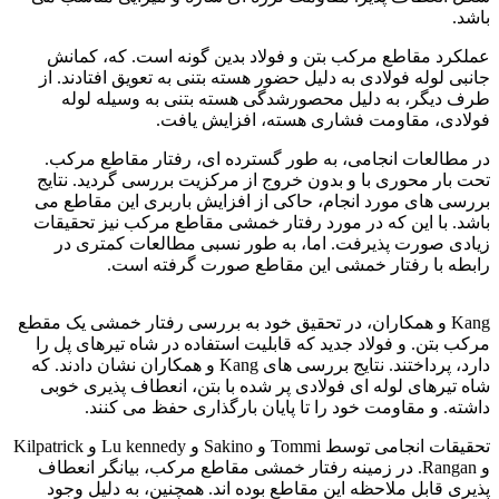
باشد.
عملکرد مقاطع مرکب بتن و فولاد بدین گونه است. که، کمانش
جانبی لوله فولادی به دلیل حضور هسته بتنی به تعویق افتادند. از
طرف دیگر، به دلیل محصورشدگی هسته بتنی به وسیله لوله
فولادی، مقاومت فشاری هسته، افزایش یافت.
در مطالعات انجامی، به طور گسترده ای، رفتار مقاطع مرکب.
تحت بار محوری با و بدون خروج از مرکزیت بررسی گردید. نتایج
بررسی های مورد انجام، حاکی از افزایش باربری این مقاطع می
باشد. با این که در مورد رفتار خمشی مقاطع مرکب نیز تحقیقات
زیادی صورت پذیرفت. اما، به طور نسبی مطالعات کمتری در
رابطه با رفتار خمشی این مقاطع صورت گرفته است.
فولاد ck15
Kang و همکاران، در تحقیق خود به بررسی رفتار خمشی یک مقطع
مرکب بتن. و فولاد جدید که قابلیت استفاده در شاه تیرهای پل را
دارد، پرداختند. نتایج بررسی های Kang و همکاران نشان دادند. که
شاه تیرهای لوله ای فولادی پر شده با بتن، انعطاف پذیری خوبی
داشته. و مقاومت خود را تا پایان بارگذاری حفظ می کنند.
تحقیقات انجامی توسط Tommi و Sakino و Lu kennedy و Kilpatrick
و Rangan. در زمینه رفتار خمشی مقاطع مرکب، بیانگر انعطاف
پذیری قابل ملاحظه این مقاطع بوده اند. همچنین، به دلیل وجود