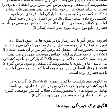
محصورشدگی منفعل و بدون برش گیر. بیش ترین انعطاف پذیری را
نسبت به سایر نمونه ها، از خود نشان می دهد. همچنین نتایج نشان
داد که شکست در کلیه نمونه ها با پارگی لوله فولادی. در ناحیه
کششی رخ داده است (شکل 6). در اثر اعمال بار، در ناحیه فشار
لوله نیز کمانش موضعی اتفاق افتاد. شدت کمانش موضعی در ناحیه
فشاری، تابع نوع نمونه مورد نظر است (شکل 6).
فولاد ck15
افزودن برش گیر باعث رفتار تردتر نمونه ها می شود (شکل 5).
تعییر در نوع رفتار نمونه مستقل از نوع محصورشدگی می باشد. در
نمونه با محصورشدگی منفعل که برش گیر نیز در آن تعبیه است (S-
P-SH). در ناحیه فشاری لوله، کمانش موضعی کمی رخ می دهد.
هرچند، مود شکست حاکم بر نمونه S-P-Sh، پارگی در ناحیه کششی
می باشد. اما در نمونه با محصورشدگی منفعل و بدون برش گیر (S-
P-Nsh). رفتار انعطاف پذیر نمونه همراه با کمانش موضعی لوله در
ناحیه فشاری بوده است.
به علاوه، مود شکست حاکم در نمونه (S-P-Nsh). پارگی لوله در
ناحیه کششی توأم با خردشدگی بتن در ناحیه فشاری، می باشد.
نهایتاً، در نمونه های با محصورشدگی فعال، کمانش موضعی کمتری
در ناحیه فشاری لوله مشاهده می شود (شکل 6).
الگوی ترک خوردگی نمونه ها