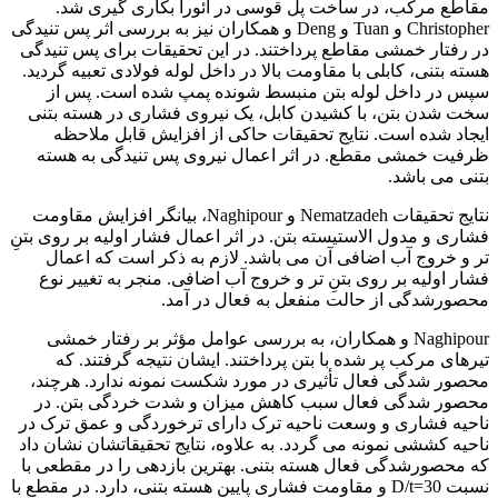
مقاطع مرکب، در ساخت پل قوسی در آئورا بکاری گیری شد.
Christopher و Tuan و Deng و همکاران نیز به بررسی اثر پس تنیدگی
در رفتار خمشی مقاطع پرداختند. در این تحقیقات برای پس تنیدگی
هسته بتنی، کابلی با مقاومت بالا در داخل لوله فولادی تعبیه گردید.
سپس در داخل لوله بتن منبسط شونده پمپ شده است. پس از
سخت شدن بتن، با کشیدن کابل، یک نیروی فشاری در هسته بتنی
ایجاد شده است. نتایج تحقیقات حاکی از افزایش قابل ملاحظه
ظرفیت خمشی مقطع. در اثر اعمال نیروی پس تنیدگی به هسته
بتنی می باشد.
نتایج تحقیقات Nematzadeh و Naghipour، بیانگر افزایش مقاومت
فشاری و مدول الاستیسته بتن. در اثر اعمال فشار اولیه بر روی بتنِ
تر و خروج آب اضافی آن می باشد. لازم به ذکر است که اعمال
فشار اولیه بر روی بتنِ تر و خروج آب اضافی. منجر به تغییر نوع
محصورشدگی از حالت منفعل به فعال در آمد.
Naghipour و همکاران، به بررسی عوامل مؤثر بر رفتار خمشی
تیرهای مرکب پر شده با بتن پرداختند. ایشان نتیجه گرفتند. که
محصور شدگی فعال تأثیری در مورد شکست نمونه ندارد. هرچند،
محصور شدگی فعال سبب کاهش میزان و شدت خردگی بتن. در
ناحیه فشاری و وسعت ناحیه ترک دارای ترخوردگی و عمق ترک در
ناحیه کششی نمونه می گردد. به علاوه، نتایج تحقیقاتشان نشان داد
که محصورشدگی فعال هسته بتنی. بهترین بازدهی را در مقطعی با
نسبت D/t=30 و مقاومت فشاری پایین هسته بتنی، دارد. در مقطع با