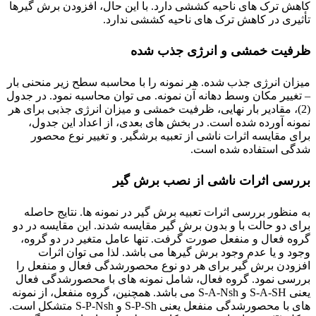
کاهش ترک های ناحیه کششی دارد. با این حال، افزودن برش گیرها
تأثیری در کاهش ترک های ناحیه کششی ندارد.
ظرفیت خمشی و انرژی جذب شده
میزان انرژی جذب شده. هر نمونه را با محاسبه سطح زیر منحنی بار
– تغییر مکان وسط دهانه آن نمونه. می توان محاسبه نمود. در جدول
(2)، مقادیر بار نهایی، ظرفیت خمشی و میزان انرژی جذبی برای هر
نمونه آورده شده است. در بخش های بعدی، از اعداد این جدول،
برای مقایسه اثرات ناشی از تعبیه برشگیر. و تغییر نوع محصور
شدگی استفاده شده است.
بررسی اثرات ناشی از نصب برش گیر
به منظور بررسی اثرات تعبیه برش گیر در نمونه ها. نتایج حاصله
برای دو حالت با و بدون برش گیر مقایسه شدند. این مقایسه در دو
گروه فعال و منفعل صورت گرفت. تنها عامل متغیر در دو گروه،
وجود و یا عدم وجود برش گیرها می باشد. لذا می توان اثرات
افزودن برش گیر برای هر دو نوع محصورشدگی فعال و منفعل را
بررسی نمود. گروه فعال، شامل نمونه های با محصورشدگی فعال
یعنی S-A-SH و S-A-Nsh می باشد. همچنین، گروه منفعل، از نمونه
های با محصورشدگی منفعل یعنی S-P-Sh و S-P-Nsh متشکل است.