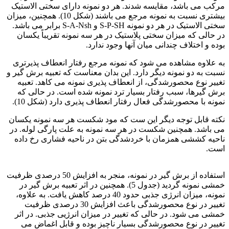
مرکب می باشد، مقایسه شدند. هر دو نمونه دارای سختی الاستیک
بیشتری نسبت به نمونه مرجع می باشند (شکل 10). همچنین، میزان
سختی الاستیک در هر دو نمونه S-P-SH و S-A-Nsh برابر می باشد.
در حالی که میزان سختی پلاستیک در هر سه نمونه تقریباً یکسان
بوده و اختلاف چندانی میان آنها وجود ندارد.
به علاوه مشاهده می شود که نمونه مرجع رفتار انعطاف پذیرتری
نسبت به دو نمونه دیگر دارد. این بدان معناست که تعبیه برش گیر و
تغییر نوع محصورشدگی، از انعطاف پذیری نمونه می کاهد. تعبیه
برش گیرها، سبب رفتار بسیار ترد نمونه شده است. در حالی که
نمونه با محصورشدگی فعال رفتار انعطاف پذیری دارد (شکل 10).
نکته قابل توجه دیگر این ست که مود شکست هر سه نمونه یکسان
می باشد. همچنین شکست در هر سه نمونه به علت پارگی لوله. در
ناحیه کششی همزمان با خردشدگی بتن در ناحیه فشاری رخ داده
است.
فولاد ck15
استفاده از برش گیر در نمونه، منجر به افزایش 50 درصدی ظرفیت
خمشی نمونه گردید (جدول 5). همچنین در اثر تعبیه برش گیر در
نمونه، میزان انرژی جذبی حدود 40 درصد کاهش یافت. به علاوه،
تغییر در نوع محصورشدگی باعث افزایش 30 درصدی ظرفیت
خمشی می شود. در حالی که تغییر در میزان انرژیی جذبی. در اثر
تغییر در نوع محصورشدگی بسیار ناچیز بوده و قابل اغماض می