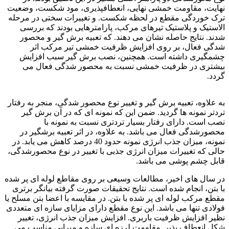
نهایت، مقاومت خمشی نهایی، انعطافپذیری، مود شکست، وضعیت
ترک خوردگی مقطع در لحظه شکست. و تغییرات سختی در مرحله
الاستیک و پلاستیک تیرهای مرکب، پارامترهایی بودند که بررسی
شدند. نتایج حاصله نشان می دهند. که تعبیه برش گیر و محصور
شدگی فعال، بر روی افزایش ظرفیت خمشی تیر مرکب اثر
چشمگیری داشته است. همچنین، نصب برش گیر سبب افزایش
بیشتری در ظرفیت خمشی نسبت به محصور شدگی فعال می
گردد.
فولاد ck15
به علاوه، تعبیه برش گیر و تغییر نوع محصور شدگی، منجر به رفتار
تردتر نمونه ها گردید. ضمن این که نمونه ای که در آن برش گیر
نصب است. دارای رفتار بسیار تردتری نسبت به نمونه با
محصورشدگی فعال می باشد. به علاوه، در اثر تعبیه برشگیر در
نمونه، میزان جذب انرژی نمونه حدود 40 درصد کاهش می یابد. در
حالی که تغییرات میزان انرژی جذبی با تغییر در نوع محصورشدگی،
قابل چشم پوشی می باشد.
در سال های اخیر، مطالعات وسیعی بر روی مقاطع لوله ای پر شده
با بتن، انجام شده است. نتایج تحقیقات صورت گرفته بیانگر برتری
مقطع مرکب لوله ای پر شده با بتن. در مقایسه با اعضا بتن مسلح یا
فولادی تنها می باشد. این نوع مقطع دارای مزایای سازه ای متعددی
نظیر افزایش ظرفیت باربری. افزایش میزان جذب انرژی، تغییر
شکل انعطاف پذیر. مقاومت لرزه ای سازه و میرایی مناسب می