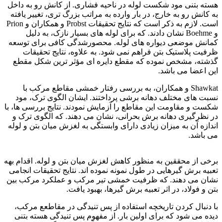
هسته بتنی مود شکست لوله در ناحیه فشاری. از کانش رو به داخل
به کانش رو به خارج، در بار وارده به مراتب بزرگ تری، تغییر یافته
است. لازم به ذکر است که نتایج تحقیقات Probst و همکاران و Prion
و Boehme نشان دادند. که برای لوله های بسیار نازک، به دلیل
کمانش موضعی دیواره های لوله. محصورشدگی کافی برای توسعه
ظرفیت پلاستیک بتن فراهم نمی شود. به علاوه، نتایج تحقیقات
گذشته، مشخص نموده که مقطع دایره ای مؤثر ترین شکل مقطع
این اعضا می باشد.
Shawkat و همکاران، به بررسی رفتار خمشی مقاطع مرکب با
نسبت های مختلف دهانه برشی پرداختند. ایشان الگوی ترک، مود
شکست و مقاومت این مقاطع را آزمایش نمودند. نتایج بررسی ها، با
در نظرگیری دهانه برش بحرانی، نشان می دهند. که الگوی ترک و
اندازه آن به میزان زیادی دارای وابستگی به لغزش میان بتن و لوله
می باشد.
فولاد ck15
برخی از محققین به منظور کاهش لغزش میان بتن و لوله. اقدام بهه
تعبیه برش گیرهایی در طول نمونه نموده اند. نتایج تحقیقات انجامی
نشان می دهند. که ظرفیت خمشی تیر مرکب و عملکرد مرکب بین
بتن و فولاد، در اثر تعبیه برش گیرها، بهبود یافت.
با دنبال کردن تاریخچه استفاده از پس تنیدگی در مقاطعع مرکب،
دیده می شود که برای اولین بار. از مفهوم پس تنیدگی هسته بتنی