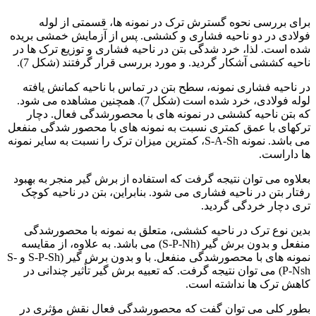
برای بررسی نحوه گسترش ترک در نمونه ها، قسمتی از لوله
فولادی در دو ناحیه فشاری و کششی. پس از آزمایش خمشی بریده
شده است. لذا، خرد شدگی بتن در ناحیه فشاری و توزیع ترک ها در
ناحیه کششی آشکار گردید. و مورد بررسی قرار گرفتند (شکل 7).
در ناحیه فشاری نمونه، سطح بتن در تماس با ناحیه کمانش یافته
لوله فولادی، خرد شده است (شکل 7). همچنین مشاهده می شود.
که بتن ناحیه کششی در نمونه های با محصورشدگی فعال. دچار
ترکهای با عمق کمتری نسبت به نمونه های با محصور شدگی منفعل
می باشد. نمونه S-A-Sh، کمترین میزان ترک را نسبت به سایر نمونه
ها داراست.
بعلاوه می توان نتیجه گرفت که استفاده از برش گیر منجر به بهبود
رفتار بتن در ناحیه فشاری می شود. بنابراین، بتن در ناحیه کوچک
تری دچار خردگی گردید.
بدین نوع ترک در ناحیه کششی، متعلق به نمونه با محصورشدگی
منفعل و بدون برش گیر (S-P-Nh) می باشد. به علاوه، از مقایسه
نمونه های با محصورشدگی منفعل. با و بدون برش گیر (S-P-Sh و S-
P-Nsh) می توان نتیجه گرفت. که تعبیه برش گیر تأثیر چندانی در
کاهش ترک ها نداشته است.
بطور کلی می توان گفت که محصورشدگی فعال نقش مؤثری در