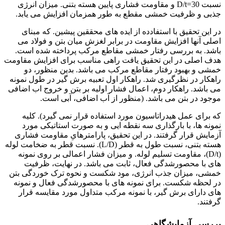
نسبت D/t=30 و مقاومت فشاری پایین هسته بتنی. میزان انرژی
جذبی و ظرفیت خمشی مقطع به طور همزمان افزایش می یابد.
در این تحقیق با استفادده از ایده های محققین پیشین. که مبنای
اصلی آنها افزایش مقاومت در برابر لغزش میان بتن و فولاد می
باشد. به بررسی رفتار خمشی مقاطع مرکب پرداخته شده است.
هدف اصلی در این تحقیق یافت راهی مناسب برای افزایش مقاومت
خمشی و بهبود رفتار مقاطع مرکب می باشد. بدین منظور، دو
راهکار در نظرگیری شد. راهکار اول تعبیه برش گیر در طول نمونه
می باشد. راهکار دوم، اعمال فشار اولیه بر بتن و خروج اب اضافی
موجود در بتن می باشد. (منظور از آب اضافی، آبی است.
که برای عمل هیدراتاسیون مورد استفاده قرار نمی گیرد). کلیه
نمونه ها، با بارگذاری سه نقطه ایی و به صورت استاتیکی مورد
آزمایش قرار گرفتند. در این تحقیق، پارامترهایِ مقاومت فشاری
هسته بتنی، نسبت طول به قطر (L/D). نسبت قطر به ضخامت لوله
(D/t)، مقاومت تسلیم لوله. و میزان فشار اعمالی بر روی نمونه
های با محصورشدگی فعال، ثابت می باشد. در نهایت، ظرفیت
خمشی، میزان جذب انرژی، مود شکست و نحوه ترک خوردگی بتن
در لحظه شکست. برای نمونه های با محصورشدگی فعال و نمونه
های دارای برش گیر، با نمونه مرکب متداول مورد مقایسه قرار
گرفتند.
بررسی آزمایشگاهی