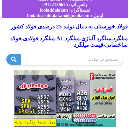
واتس آپ: 09122136675
اینستاگرام: fooladdalakan
ایمیل : fooladrasuldalakan@gmail.com
فولاد خوزستان به دنبال تولید 25 درصدی فولاد کشور
میلگرد-میلگرد آلیاژی-میلگرد A1-میلگرد فولادی-فولاد
ساختمانی-قیمت میلگرد