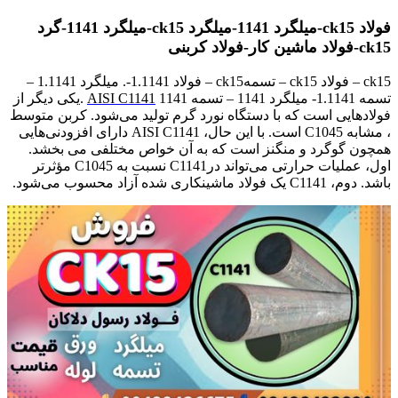
فولاد ck15-میلگرد 1141-میلگرد ck15-میلگرد 1141-گرد
ck15-فولاد ماشین کار-فولاد کربنی
ck15 – فولاد ck15 – تسمهck15 – فولاد 1.1141-. میلگرد 1.1141 –
تسمه 1.1141- میلگرد 1141 – تسمه 1141
AISI C1141
.یکی دیگر از
فولادهایی است که با دستگاه نورد گرم تولید می‌شود. کربن متوسط​
، مشابه C1045 است. با این حال، AISI C1141 دارای افزودنی‌هایی
همچون گوگرد و منگنز است که به آن خواص مختلفی می بخشد.
اول، عملیات حرارتی می‌تواند درC1141 نسبت به C1045 مؤثرتر
باشد. دوم، C1141 یک فولاد ماشینکاری شده آزاد محسوب می‌شود.