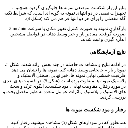
بنابر این از شکست موضعی نمونه ها جلوگیری گردید. همچنین،
تجهیزات نصبی در دو انتهای نمونه به گونه ای است. که شرایط تکیه
گاه مفصلی را برای هر دو انتها فراهم می کند (شکل 4).
بارگذاری نمونه به صورت کنترل تغییر مکان با سرعت 2mm/min
صورت گرفت. مقادیر بار و خیز وسط دهانه در فواصل مشخص
اندازه گیری و ثبت شدند.
نتایج آزمایشگاهی
در ادامه نتایج و مشاهدات حاصله در چند بخش ارائه شدند. شکل 5،
نمودار بار – جابجایی وسط دهانه کلیه نمونه ها را نشان می دهد.
ظرفیت خمشی نهایی نمونه ها، خیز نهایی، سختی الاستیک و
پلاستیک نمونه ها متفاوت بوده است (شکل 5). در قسمت های بعدی
در مورد رفتار، مقاومت نهایی، مود شکست. الگوی ترک و سختی
های الاستیک و پلاستیک و اثرات عوامل متعدد به طور مفصل بحث و
بررسی گردید.
رفتار و مود شکست نمونه ها
همانطور که در نمودارهای شکل (5) مشاهده میشود. رفتار کلیه
نمونه ها انعطاف پذیر می باشد. می توان مشاهده نمود که نمونه با