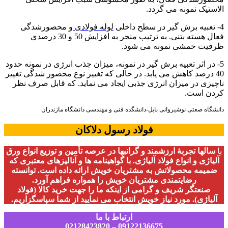
الاستیک نمونه می گردد.
4- تعبیه برش گیر در سطح داخلی
لوله فولادی
و محصورشدگی
فعال هسته بتنی. به ترتیب منجر به افزایش 50 و 30 درصدی
ظرفیت خمشی نمونه می شود.
5- در اثر تعبیه برش گیر در نمونه، میزان جذب انرژی در نمونه حدود
40 درصد کاهش می یابد. در حالی که تغییر نوع محصور شدگی تغییر
ناچیزی در میزان انرژی جذبی ایجاد می نماید. که قابل صرف نظر
کردن است.
دانشگاه صعتی نوشیروانی بابل-دانشگده فنی و مهندسی دانشگاه مازندران
فولاد رسول دلاکان
با
سالها تجربۀ ارزشمند و گرانبها در عرصه تأمین و توزیع انواع ورق
آلیاژی و انواع فولاد آلیاژی. با گواهینامه ها و آنالیزهای معتبری که
ضمیمه محصولاتش به مشتریان خویش ارائه داده است. توانسته
رضایتمندی مشتریان خویش را همواره فراهم آورد.
صنعتگر شریف و گرامی از اینکه ما را جهت خرید کالا (فولاد
آلیاژی). مورد نیاز خویش انتخاب می نمایید از شما سپاسگزاریم.
ارتباط با ما
09122136675 – 02128423820