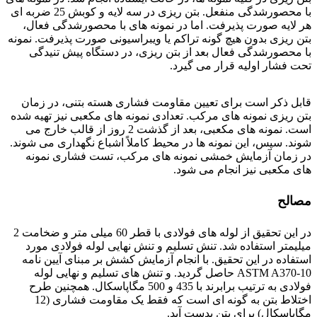
با محصورشدگی منفعل. بتن ریزی در سه لایه و کوبش 25 ضربه ای
هر لایه صورت پذیرفت. اما در نمونه های با محصورشدگی فعال،
بتن ریزی بدون هیچ گونه تراکم یا ویبراسیونی صورت پذیرفت. نمونه
با محصورشدگی فعال بعد از بتن ریزی، در دستگاه پیش تنیدگی
تحت فشار اولیه قرار می گیرد.
فولاد ck15
قابل ذکر است برای تعیین مقاومت فشاری هسته بتنی، در زمان
بتن ریزی نمونه های مرکب. تعدادی نمونه های مکعبی نیز تهیه شده
است. نمونه های مکعبی، بعد از گذشت 2 روز از قالب خارج می
شوند. سپس، این نمونه ها در محیط کاملاً اشباع نگهداری می شوند.
در زمان آزمایش خمشی نمونه های مرکب، تست فشاری نمونه
های مکعبی نیز انجام می شود.
مصالح
در این تحقیق از لوله های فولادی با قطر 60 میلی متر و ضخامت 2
میلیمتر استفاده شد. تنش تسلیم و تنش نهایی لوله فولادی مورد
استفاده در این تحقیق. با انجام آزمایش کشش بر مبنای آیین نامه
ASTM A370-10 حاصل گردید. و تنش های تسلیم و نهایی لوله
فولادی به ترتیب برابرند با 435 و 500 مگاپاسکال. همچنین طرح
اختلاط بتن به گونه ای است که فقط یک مقاومت فشاری (12
مگاپاسکال) برای بتن بدست آید.