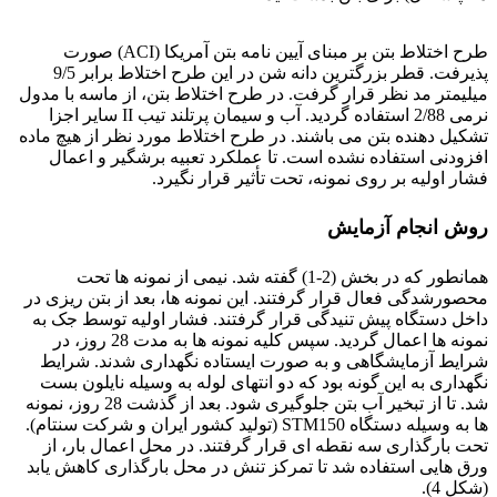
فولاد ck15
طرح اختلاط بتن بر مبنای آیین نامه بتن آمریکا (ACI) صورت
پذیرفت. قطر بزرگترین دانه شن در این طرح اختلاط برابر 9/5
میلیمتر مد نظر قرار گرفت. در طرح اختلاط بتن، از ماسه با مدول
نرمی 2/88 استفاده گردید. آب و سیمان پرتلند تیب II سایر اجزا
تشکیل دهنده بتن می باشند. در طرح اختلاط مورد نظر از هیچ ماده
افزودنی استفاده نشده است. تا عملکرد تعبیه برشگیر و اعمال
فشار اولیه بر روی نمونه، تحت تأثیر قرار نگیرد.
روش انجام آزمایش
همانطور که در بخش (2-1) گفته شد. نیمی از نمونه ها تحت
محصورشدگی فعال قرار گرفتند. این نمونه ها، بعد از بتن ریزی در
داخل دستگاه پیش تنیدگی قرار گرفتند. فشار اولیه توسط جک به
نمونه ها اعمال گردید. سپس کلیه نمونه ها به مدت 28 روز، در
شرایط آزمایشگاهی و به صورت ایستاده نگهداری شدند. شرایط
نگهداری به این گونه بود که دو انتهای لوله به وسیله نایلون بست
شد. تا از تبخیر آب بتن جلوگیری شود. بعد از گذشت 28 روز، نمونه
ها به وسیله دستگاه STM150 (تولید کشور ایران و شرکت سنتام).
تحت بارگذاری سه نقطه ای قرار گرفتند. در محل اعمال بار، از
ورق هایی استفاده شد تا تمرکز تنش در محل بارگذاری کاهش یابد
(شکل 4).