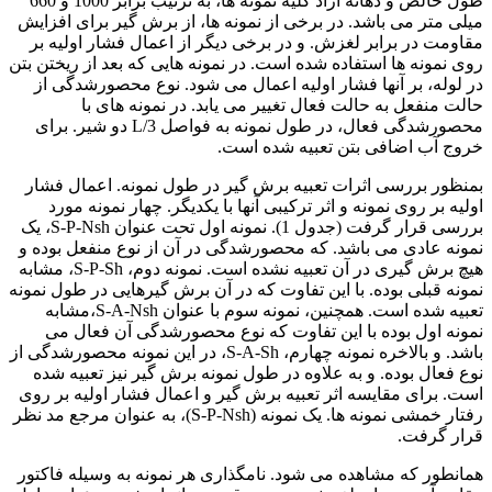
طول خالص و دهانه آزاد کلیه نمونه ها، به ترتیب برابر 1000 و 660
میلی متر می باشد. در برخی از نمونه ها، از برش گیر برای افزایش
مقاومت در برابر لغزش. و در برخی دیگر از اعمال فشار اولیه بر
روی نمونه ها استفاده شده است. در نمونه هایی که بعد از ریختن بتن
در لوله، بر آنها فشار اولیه اعمال می شود. نوع محصورشدگی از
حالت منفعل به حالت فعال تغییر می یابد. در نمونه های با
محصورشدگی فعال، در طول نمونه به فواصل L/3 دو شیر. برای
خروج آب اضافی بتن تعبیه شده است.
بمنظور بررسی اثرات تعبیه برش گیر در طول نمونه. اعمال فشار
اولیه بر روی نمونه و اثر ترکیبی آنها با یکدیگر. چهار نمونه مورد
بررسی قرار گرفت (جدول 1). نمونه اول تحت عنوان S-P-Nsh، یک
نمونه عادی می باشد. که محصورشدگی در آن از نوع منفعل بوده و
هیچ برش گیری در آن تعبیه نشده است. نمونه دوم، S-P-Sh، مشابه
نمونه قبلی بوده. با این تفاوت که در آن برش گیرهایی در طول نمونه
تعبیه شده است. همچنین، نمونه سوم با عنوان S-A-Nsh،مشابه
نمونه اول بوده با این تفاوت که نوع محصورشدگی آن فعال می
باشد. و بالاخره نمونه چهارم، S-A-Sh، در این نمونه محصورشدگی از
نوع فعال بوده. و به علاوه در طول نمونه برش گیر نیز تعبیه شده
است. برای مقایسه اثر تعبیه برش گیر و اعمال فشار اولیه بر روی
رفتار خمشی نمونه ها. یک نمونه (S-P-Nsh)، به عنوان مرجع مد نظر
قرار گرفت.
همانطور که مشاهده می شود. نامگذاری هر نمونه به وسیله فاکتور