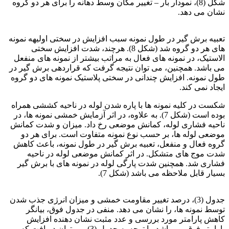
شکل (8)، نمودار بار – تغییر مکان وسط دهانه را برای هر دو گروه
نشان می دهد.
فولاد ck15
تعبیه برش گیر در طول نمونه سبب افزایش در سختی اولیهه نمونه
های هر دو گروه شد (شکل 8). هرچند، شدت افزایش سختی
الاستیک، در نمونه های فعال به مراتب بیشتر از نمونه های منفعل
می باشد. همچنین، می توان نتیجه گرفت که قراردهی برش گیر در
طول نمونه. افزایش چندانی در سختی پلاستیک نمونه های دو گروه
ایجاد نمی کند.
شکست در کلیه نمونه ها با پاره شدن لوله در ناحیه کششی همراه
بوده است (شکل 7). به علاوه، در اثر آزمایش خمشی نمونه ها، در
ناحیه فشاری لوله، کمانش موضعی رخ داد. میزان و شدت کمانش
موضعی لوله ها، بر حسب نوع نمونه متفاوت است. برای هر دو
گروه فعال و منفعل، تعبیه برش گیر در طول نمونه، باعث کاهش
شدت موج های متشکل. در اثر کمانش موضعی لوله در ناحیه
فشاری شد. همچنین شدت پارگی لوله در نمونه های با برش گیر
بسیار قابل ملاحظه می باشد (شکل 7).
فولاد ck15
جدول (3)، درصد تغییر مقاومت خمشی و میزان انرژی جذب شدن
توسط نمونه ها، را نشان می دهد. منفی در جدول فوق، بیانگر
کاهش پارامتر مورد بررسی و عدد مثبت نشان دهنده افزایش
پارامتر فوق می باشد. با توجه به جدول (3) می توان دریافت که