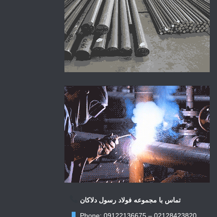
تماس با مجموعه فولاد رسول دلاکان
Phone: 09122136675 – 02128423820