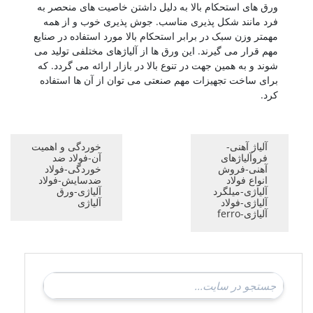
ورق های استحکام بالا به دلیل داشتن خاصیت های منحصر به
فرد مانند شکل پذیری مناسب. جوش پذیری خوب و از همه
مهمتر وزن سبک در برابر استحکام بالا مورد استفاده در صنایع
مهم قرار می گیرند. این ورق ها از آلیاژهای مختلفی تولید می
شوند و به همین جهت در تنوع بالا در بازار ارائه می گردد. که
برای ساخت تجهیزات مهم صنعتی می توان از آن ها استفاده
کرد.
آلیاژ آهنی-
خوردگی و اهمیت
فروآلیاژهای
آن-فولاد ضد
آهنی-فروش
خوردگی-فولاد
انواع فولاد
ضدسایش-فولاد
آلیاژی-میلگرد
آلیاژی-ورق
آلیاژی-فولاد
آلیاژی
آلیاژی-ferro