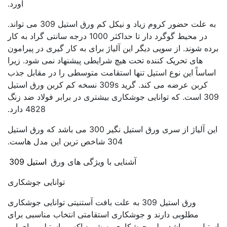
آورد.
به علت حضور کروم زیاد و نیکل کم ورق استیل 309 می تواند.
در محیط گوگرد دار تا حداکثر 1000 درجه سانتی گراد به کار
برده شوند. از سویی دیگر این آلیاژ برای به کار گیری در پیرامون
های تحریک کننده تحت هیچ شرایطی پیشنهاد نمی شود. زیرا
اساساً این نوع استیل تنها استقامت متوسطی را در مقابل جذب
کربن عرضه می کند. گرید 309s نسخه کم کربن ورق استیل
309 است. که توانایی جوشکاری بیشتری در برابر فولاد ضد زنگ
4828 دارد.
این آلیاژ از سری ورق استیل نگیر 300 می باشد که ورق استیل
304 شاخص ترین این مدل هاست.
آشنایی با ویژگی های ورق
استیل 309
توانایی جوشکاری
ورق استیل 309 به علت بافت آستنیتی توانایی جوشکاری
مطلوبی دارند و جوشکاری استقامتی انتخاب مناسبی برای
استیل می باشد. ولی جوشکاری به شیوه اکسی استیلن برای این