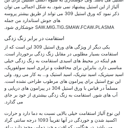
آلیاژ از این استیل پیشنهاد نمی شود. به شکل اجمالی می توان
ذکر نمود که ورق استیل 309 می تواند از طریق بیشتر پروسه
های جوش استاندارد من جمله
SAW،MIG،TIG،SMAW،FCAW،PLASMA جوشکاری شود.
استقامت در برابر زنگ زدگی
یکی دیگر از ویژگی های ورق استیل 309 این است که از
استقامت بسیار مطلوبی در مقابل زنگ زدگی برخوردار است.
هم اینکه در محیط های اسیدی استقامت به زنگ زدگی خیلی
مناسبی دارد. بنابراین برای محافظت و ترابری اسید سولفوریک،
اسید سیتریک، اسید نیتریک، اسید استیک و… به کار می رود. ولی
این نوع استیل برای پیرامون های مرطوب طراحی نشده است.
مسلماً در قیاس با ورق استیل 304 در پیرامون های دریایی و
آب های شور. استقامت به زنگ زدگی بیشتری از خود بر جای
می گذارد.
این نوع آلیاژ استقامت خیلی بالایی نسبت به دما دارد و حرارت
اکسید شدن و خوردگی در آنها تقریباً 1093 درجه سانتی گراد
می باشد. در هنگامی که افت و خیز دمایی وجود دارد برای