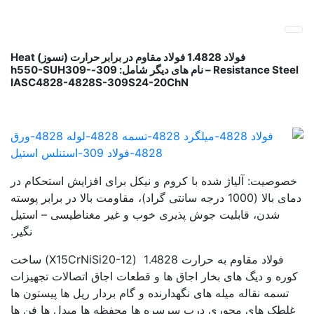
پ
فولاد رسول دلاکان
فولاد آلیاژی-میلگرد آلیاژی-تسمه آلیاژی-ورق آلیاژی-لوله آلیاژی-
ب
نبشی فولادی-ناودانی فولادی-قیمت ورق-قیمت فولاد
م
فولاد 4828
فولاد 1.4828 فولاد مقاوم در برابر حرارت (نسوز) Heat
Resistance Steel – نام های دیگر شامل: 309-h550-SUH309-
IASC4828-4828S-309S24-20ChN
فروش 
خصوصیت: آلیاژ شده با کروم و نیکل برای افزایش استحکام در
دمای بالا (1000 درجه سانتی گراد)، مقاومت بالا در برابر پوسته
شدن، قابلیت جوش پذیری خوب و غیر مغناطیسی – استیل
نگیر.
فولاد مقاوم به حرارت 1.4828 (X15CrNiSi20-12) ساخت
کوره و دیگ های بخار اجاق ها و قطعات اجاق اتصالات تجهیزات
تسمه نقاله میله های نگهدارنده و گام بردار ریل ها پیستون ها
غلطک های محوری درب سرسره ها محفظه ها مبدل ها فن ها