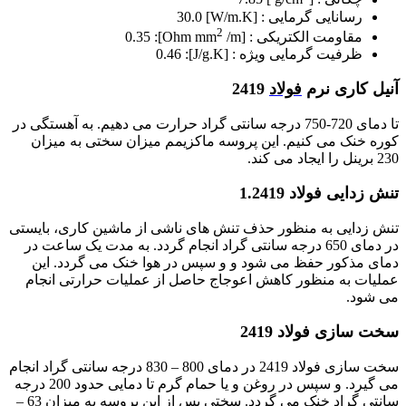
رسانایی گرمایی : [W/m.K] 30.0
2
مقاومت الکتریکی : [Ohm mm
/m]: 0.35
ظرفیت گرمایی ویژه : [J/g.K]: 0.46
آنیل کاری نرم
فولاد
2419
تا دمای 720-750 درجه سانتی گراد حرارت می دهیم. به آهستگی در
کوره خنک می کنیم. این پروسه ماکزیمم میزان سختی به میزان
230 برینل را ایجاد می کند.
تنش زدایی فولاد 1.2419
تنش زدایی به منظور حذف تنش های ناشی از ماشین کاری، بایستی
در دمای 650 درجه سانتی گراد انجام گردد. به مدت یک ساعت در
دمای مذکور حفظ می شود و و سپس در هوا خنک می گردد. این
عملیات به منظور کاهش اعوجاج حاصل از عملیات حرارتی انجام
می شود.
سخت سازی فولاد 2419
سخت سازی فولاد 2419 در دمای 800 – 830 درجه سانتی گراد انجام
می گیرد. و سپس در روغن و یا حمام گرم تا دمایی حدود 200 درجه
سانتی گراد خنک می گردد. سختی پس از این پروسه به میزان 63 –