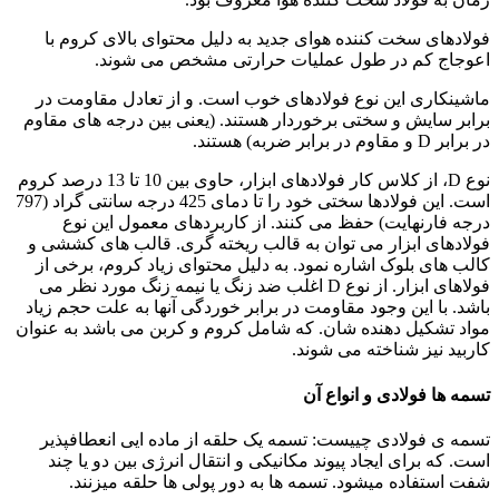
فولادهای سخت کننده هوای جدید به دلیل محتوای بالای کروم با
اعوجاج کم در طول عملیات حرارتی مشخص می شوند.
ماشینکاری این نوع فولادهای خوب است. و از تعادل مقاومت در
برابر سایش و سختی برخوردار هستند. (یعنی بین درجه های مقاوم
در برابر D و مقاوم در برابر ضربه) هستند.
نوع D، از کلاس کار فولادهای ابزار، حاوی بین 10 تا 13 درصد کروم
است. این فولادها سختی خود را تا دمای 425 درجه سانتی گراد (797
درجه فارنهایت) حفظ می کنند. از کاربردهای معمول این نوع
فولادهای ابزار می توان به قالب ریخته گری. قالب های کششی و
کالب های بلوک اشاره نمود. به دلیل محتوای زیاد کروم، برخی از
فولاهای ابزار. از نوع D اغلب ضد زنگ یا نیمه زنگ مورد نظر می
باشد. با این وجود مقاومت در برابر خوردگی آنها به علت حجم زیاد
مواد تشکیل دهنده شان. که شامل کروم و کربن می باشد به عنوان
کاربید نیز شناخته می شوند.
تسمه ها فولادی و انواع آن
تسمه ی فولادی چییست: تسمه یک حلقه از ماده ایی انعطافپذیر
است. که برای ایجاد پیوند مکانیکی و انتقال انرژی بین دو یا چند
شفت استفاده میشود. تسمه ها به دور پولی ها حلقه میزنند.