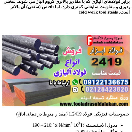
برابر فولادهای آلیاژی که با مقادیر بالاتری کروم آلیاژ می شوند. سختی
پذیری و مقاومت سایشی کمتری دارد، اما تافنس (سفتی) آن بالاتر
است. cold work tool steels
خصوصیات فیزیکی فولاد 1.2419 (مقدار متوط در دمای اتاق)
2
3
مدول الاستیسیته : [10
x N/mm
]:190 – 210
3
چگالی : [g/cm
] 7.85