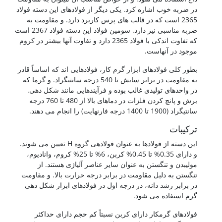
در ضربه خوب اشاره کرد. یکی دیگر از فولادهای این دسته فولاد
2365 است که در قالب های پرس کاربرد دارد. و مقاومت به
ضربه مناسبی نیز دارد. سومین فولاد این دسته فولاد 2367 است
که تفاوت اندکی با فولاد 2365 دارد و تفاوت آنها بیشتر در کروم
موجود در آنهاست.
بطور کلی فولادهای ابزار گرم کار، فولادهایی اند که اساساً قادر
به مقاومت در برابر سایش تا 540 درجه سانتیگراد. و گرما که
در واحدهای تولیدی غالب بوده و فرآیندهایی مانند شکل دهی.
برش و پانچ کردن فلزات در دماهای بالا از 480 تا 760 درجه
سانتیگراد (1900 تا 1400 درجه فارنهایت) را انجام می دهند.
ترکیبات
این دسته از فولادها به عنوان فولادهی گروه H تعیین می شوند.
و دارای 0.35% تا 0.45% کربن، 6% تا 25% کروم، وانادیوم،
مولیبدن و تنگستن به عنوان سایر عناصر آلیاژی هستند. از
تنگستن به دلیل مقاومت در برابر درجه حرارت بالا. و مقاومت
در برابر رشد دانه، در درجه اول در فولادهای ابزار شکل دهی
گرم استفاده می شود.
فولادهای گرمکار دارای کربن نسبتاً کم حجم دارای حداکثر