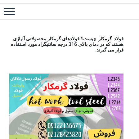
رش
فولاد آلیاژی-میلگرد آلیاژی-تسمه آلیاژی-ورق آلیاژی-لوله آلیاژی-نبشی
فولاد رسول دلاکان
ه
فولادی-ناودانی فولادی-قیمت ورق-قیمت فولاد
حتوا
فولاد گرمکار
فولاد
گرمکار
چیست؟ فولادهای گرمکار محصولاتی آلیاژی
هستند که در دمای بالای 316 درجه سانتیگراد مورد استفاده
قرار می گیرند.
فولاد گرمکار