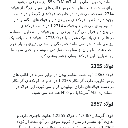
استاندارد دین آلمان با نام 55NICrMoV7 نیز معرفی میشود.
برای ساخت قالب ها به خصوص قالب های بسیار بزرگ از فولاد
2714 استفاده می شود. در خانواده فولادهای گرمکار دو دسته
وجود دارد. که به فولادهای مولیبدن دار و فولادهای تنگستن دار
تقسیم بندی می شوند و فولاده 1.2714 در دسته فولادهای
مولیدن دار قرار می گیرد. برخی از این فولاد را به دلیل استفاده
در قالب های پلاستیک همراه با فولاد 1.2738 فولاد قالب پلاستیک
نیز می نامند. خواصی مانند چقرمگی و سختی پذیری بسیار خوب
باعث شده. تا بتوان از مقاومت سایشی متوسط یا حتی متوسط
رو به پایین این فولادها بتوان چشم پوشی کرد.
فولاد 2365
فولاد 1.2365 به علت مقاوم بودن در برابر ضربه در قالب های
پرس کاربرد دارد. گرمکار 1.2365 در خانواده فولادهای گرمکار
در دسته فولادهای دارای مولیبدن قرار می گیرد. این فولاد در
استاندارد AISI آمریکا با نام H10 شناخته می شود.
فولاد 2367
فولاد گرمکار 1.2367 با فولاد 1.2365 تفاوت ناچیزی دارد. و
تفاوت آنها بیشتر در میزان کروم موجود در آنهاست. از فولاد
1.2367 برای ساختن قالب و به ویژه قالب های بسیار بزرگ،