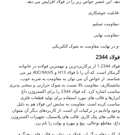
دهد. این عنصر خواص زیر را در فولاد افزایش می دهد.
-قابلیت جوشکاری
-مقاومت تسلیم
-مقاومت نهایی
-و در نهایت مقاومت به شوک الکتریکی
فولاد 2344
فولاد 1.2344 از پرکاربردترین و مهمترین فولاده در خانواده
گرمکار است. که آن را با فولاد H13 و 40CrMoV5 نیز می
شناسند. از خواص آن می توان به مقاومت به ضربه خوب،
ماشینکاری، مقاومت بالا نسبت به شوک حرارتی و سختی پذیری
مناسب اشاره کرد. که فولاد 2344 را برای اکستروژن داغ
ابزارها و قالب های مورد استفاده برای تولید قطعات فلزی
مناسب کرده است. مقاومت به سایش این فولاد هم به دلیل
وجود وانادیم در ترکیبات آن است. از کاربردهای دیگر آن میتوان
به قالب های پتک کاری. قالب های پلاستیک، تجهیزات اکستروژن
داغ، مقاطع توخالی، پیچ و مهره و بولت را نام برد.
از کاربردهای دیگر این فولاد می توان به قالب های ریختگری