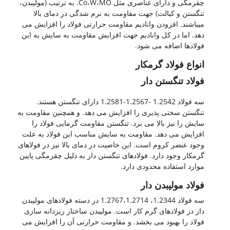
چقرمگی و دارای عناصری مثل Co،W،MO. به ترتیب (مولیبدن،
تنگستن و کبالت) جهت مقاومت به نرم شدگی در دمای بالا
میباشند. افزودن وانادیم مقاومت حرارتی فولاد را افزایش می
دهد. اما در کل وانادیم جهت افزایش مقاومت به سایش به این
فولادها اضافه می شود.
انواع فولاد گرمکار
فولاد تنگستن دار
سه فولاد 1.2542 -1.2567-1.2581 دارای تنگستن هستند.
تنگستن سختی پذیری را افزایش می دهد. و همچنین مقاومت به
سایش را نیز بالا می برد. تنگستن مقاومت گرمایی فولاد را
افزایش می دهد. مقاومت به سایش مناسب این فولاد به علت
وجود عنصر کروم است. این خاصیت در دمای بالا نیز در فولاهای
گرمکار وجود دارد. فولادهای تنگستن دار به دلیل چقرمگی پایین
موارد استفاده محدودی دارد.
فولاد مولیبدن دار
سه فولاد 1.2344، 1.2767،1.2714 در دسته فولادهای مولیبدن
دار در فولادهای گرم کار است. مولیبدن ساختار ریزدانه سازی
فولاد را بهبود می بخشد. و مقاومت حرارتی آن را افزایش می