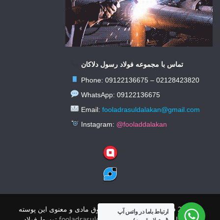
تماس با مجموعه فولاد رسول دلاکان
Phone: 09122136675 – 02128423820
WhatsApp: 09122136675
Email:
fooladrasuldalakan@gmail.com
Instagram:
@fooladdalakan
© 2026 فولاد رسول دلاکان کلیه حقوق مادی و معنوی این پوسته
ارتباط باما در واتس آپ
محفوظ است.
|
پوسته:
fooladrasuldalakan
توسط فولاد