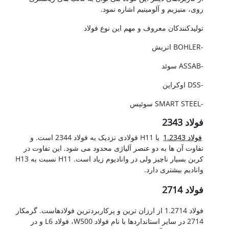
روی، منیزیم و آلومینیم اشاره نمود.
تولیدکنندکان معروف و مهم این نوع فولاد
-BOHLER اتریش
-ASSAB سوئد
-DSS اوکراین
-SMART STEEL سوئیس
فولاد 2343
فولاد 1.2343
یا H11 فولادی نزدیک به فولاد 2344 است. و
تفاوت آن ها به دو عنصر آلیاژی محدود می شود. این تفاوت در
کربن بسیار ناچیز ولی در وانادیوم زیاد است. H11 نسبت به H13
وانادیم بیشتری دارد.
فولاد 2714
فولاد 1.2714 از ارزان ترین و پرکاربردترین فولادهاست. گرمکار
2714 در سایر استانداردها با نام فولاد W500، فولاد L6 و در