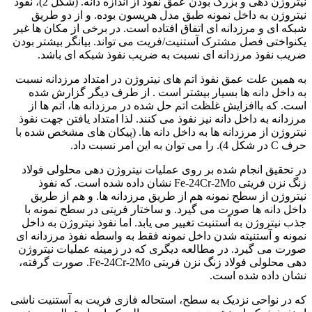
نیتروژن دهی و بزرگ بودن عمق نفوذ از اندازه دانه. (شکل 2)، نفوذ
نیتروژن به داخل نمونه طبق مدل هریسون بوده. و از دو طریق
شبکه ای و مرزدانه ای اتفاق افتاده است. در برخی از مکان ها غیر
یکنواختی فصل مشترک آستنیت/فریت می تواند. بیانگر بیشتر بودن
ضریب نفوذ مرزدانه ای نسبت به ضریب نفوذ شبکه ای باشد.
به همین علت عمق نفوذ اتم های نیتروژن در امتداد مرزدانه نسبت
به داخل دانه ها بسیار بیشتر است . از طرف دیگر گزارش شده
است. که باافزایش غلظت اتم حل شده در مرزدانه ها، اتم ها از
مرزدانه به داخل دانه نیز نفوذ می کنند. لذا امتداد یافتن جهت نفوذ
نیتروژن از مرزدانه ها به داخل دانه ها. (پیکان های مشخص شده با
حرف C در شکل 4). را می توان به این امر نسبت داد.
در تحقیق انجام شده بر روی عملیات نیتروژن دهی محلولی فولاد
زنگ نزن فریتی Fe-24Cr-2Mo نشان داده شده است. که نفوذ
نیتروژن از سطح نمونه هم از طریق مرزدانه ها. و هم از طریق
داخل دانه ها صورت می گیرد. و ساختار فریتی در سطح نمونه با
جذب نیتروژن به آستنیت تغییر می یابد. اما نفوذ نیتروژن به داخل
نمونه و آستنیته شدن داخل نمونه فقط به واسطه نفوذ مرزدانه ای
صورت می گیرد. در مطالعه دیگری که در زمینه عملیات نیتروژن
دهی محلولی فولاد زنگ نزن فریتی Fe-24Cr-2Mo. صورت گرفته،
نشان داده شده است.
که در نواحی نزدیک به سطح، استحاله فازی فریت به آستنیت ناشی