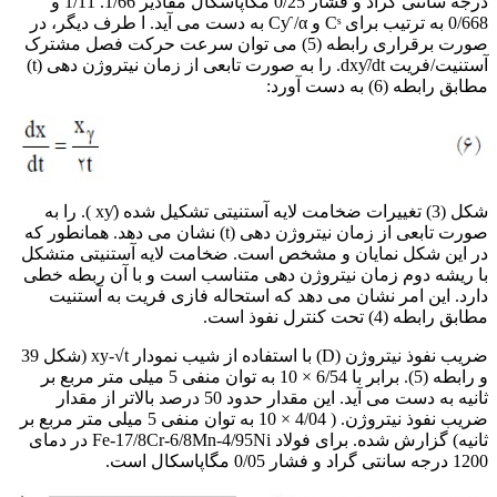
درجه سانتی گراد و فشار 0/25 مگاپاسکال مقادیر 1/66. 1/11 و
0/668 به ترتیب برای Cˢ و Cƴ /α به دست می آید. ا طرف دیگر، در
صورت برقراری رابطه (5) می توان سرعت حرکت فصل مشترک
آستنیت/فریت dxƴ/dt. را به صورت تابعی از زمان نیتروژن دهی (t)
مطابق رابطه (6) به دست آورد:
شکل (3) تغییرات ضخامت لایه آستنیتی تشکیل شده (xƴ ). را به
صورت تابعی از زمان نیتروژن دهی (t) نشان می دهد. همانطور که
در این شکل نمایان و مشخص است. ضخامت لایه آستنیتی متشکل
با ریشه دوم زمان نیتروژن دهی متناسب است و با آن ربطه خطی
دارد. این امر نشان می دهد که استحاله فازی فریت به آستنیت
مطابق رابطه (4) تحت کنترل نفوذ است.
ضریب نفوذ نیتروژن (D) با استفاده از شیب نمودار xy-√t (شکل 39
و رابطه (5). برابر با 6/54 × 10 به توان منفی 5 میلی متر مربع بر
ثانیه به دست می آید. این مقدار حدود 50 درصد بالاتر از مقدار
ضریب نفوذ نیتروژن. ( 4/04 × 10 به توان منفی 5 میلی متر مربع بر
ثانیه) گزارش شده. برای فولاد Fe-17/8Cr-6/8Mn-4/95Ni در دمای
1200 درجه سانتی گراد و فشار 0/05 مگاپاسکال است.