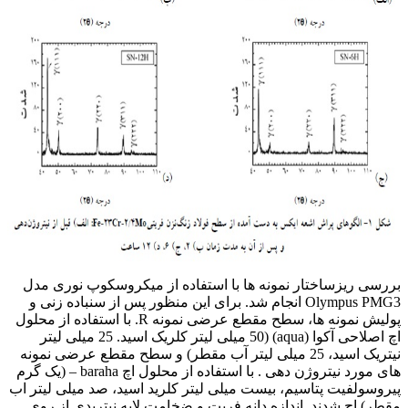
بررسی ریزساختار نمونه ها با استفاده از میکروسکوپ نوری مدل
Olympus PMG3 انجام شد. برای این منظور پس از سنباده زنی و
پولیش نمونه ها، سطح مقطع عرضی نمونه R. با استفاده از محلول
اچ اصلاحی آکوا (aqua) (50 میلی لیتر کلریک اسید. 25 میلی لیتر
نیتریک اسید، 25 میلی لیتر آب مقطر) و سطح مقطع عرضی نمونه
های مورد نیتروژن دهی . با استفاده از محلول اچ baraha – (یک گرم
پیروسولفیت پتاسیم، بیست میلی لیتر کلرید اسید، صد میلی لیتر اب
مقطر) اچ شدند. اندازه دانه فریت و ضخامت لایه نیتریدی از روی