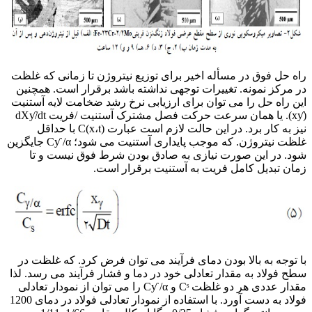
راه حل فوق در مسأله اخیر برای توزیع نیتروژن تا زمانی که غلظت
در مرکز نمونه. تغییرات توجهی نداشته باشد برقرار است. همچنین
این راه حل را می توان برای ارزیابی نرخ رشد ضخامت لایه آستنیت
(xƴ). یا همان سرعت حرکت فصل مشترک آستنیت /فریت dXƴ/dt
نیز به کار برد. در این حالت لازم است عبارت (x،t)C با حداقل
غلظت نیتروژن. که موجب پایداری آستنیت می شود؛ Cƴ /α جایگزین
شود. در این صورت نیازی به صادق بودن شرط فوق نیست و تا
زمان تبدیل کامل فریت به آستنیت برقرار است.
با توجه به بالا بودن دمای فرآیند می توان فرض کرد. که غلظت در
سطح فولاد به مقدار تعادلی خود در دما و فشار فرآیند می رسد. لذا
مقدار عددی هر دو غلظت Cˢ و Cƴ /α را می توان از نمودار تعادلی
فولاد به دست آورد. با استفاده از نمودار تعادلی فولاد در دمای 1200