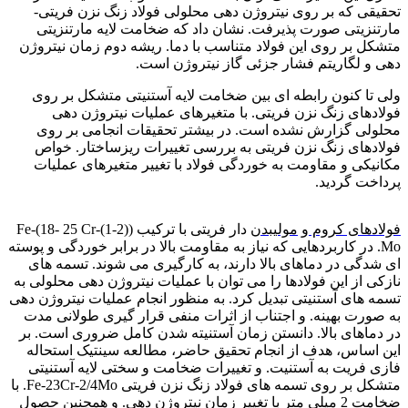
تحقیقی که بر روی نیتروژن دهی محلولی فولاد زنگ نزن فریتی-
مارتنزیتی صورت پذیرفت. نشان داد که ضخامت لایه مارتنزیتی
متشکل بر روی این فولاد متناسب با دما. ریشه دوم زمان نیتروژن
دهی و لگاریتم فشار جزئی گاز نیتروژن است.
ولی تا کنون رابطه ای بین ضخامت لایه آستنیتی متشکل بر روی
فولادهای زنگ نزن فریتی. با متغیرهای عملیات نیتروژن دهی
محلولی گزارش نشده است. در بیشتر تحقیقات انجامی بر روی
فولادهای زنگ نزن فریتی به بررسی تغییرات ریزساختار. خواص
مکانیکی و مقاومت به خوردگی فولاد با تغییر متغیرهای عملیات
پرداخت گردید.
فولاد ضد زنگ
فولادهای کروم
و
مولیبدن
دار فریتی با ترکیب (Fe-(18- 25 Cr-(1-2)
Mo. در کاربردهایی که نیاز به مقاومت بالا در برابر خوردگی و پوسته
ای شدگی در دماهای بالا دارند، به کارگیری می شوند. تسمه های
نازکی از این فولادها را می توان با عملیات نیتروژن دهی محلولی به
تسمه های آستنیتی تبدیل کرد. به منظور انجام عملیات نیتروژن دهی
به صورت بهینه. و اجتناب از اثرات منفی قرار گیری طولانی مدت
در دماهای بالا. دانستن زمان آستنیته شدن کامل ضروری است. بر
این اساس، هدف از انجام تحقیق حاضر، مطالعه سینتیک استحاله
فازی فریت به آستنیت. و تغییرات ضخامت و سختی لایه آستنیتی
متشکل بر روی تسمه های فولاد زنگ نزن فریتی Fe-23Cr-2/4Mo. با
ضخامت 2 میلی متر با تغییر زمان نیتروژن دهی. و همچنین حصول