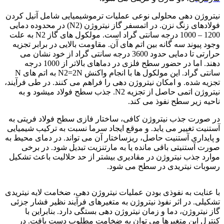
نیتروژن دهی محلولی نوعی عملیات ترموشیمیایی شامل آنیل کردن
فولادهای زنگ نزن. در اتمسفر گاز نیتروژن (N2) در محدوده دمایی
1200 – 1000 درجه سانتی گراد است. مولکول های گاز N2 به علت
وجود پیوند سه گانه بین اتم های آن. مقاومت بالایی در برابر تجزیه
حرارتی تا دمایی حدود 3600 درجه سانتی گراد از خود نشان می
دهند. اما در حضور سطح فلزی در دماهای بالاتر از 1000 درجه
سانتی گراد. این مولکول ها با انجام واکنش N2=2N به اتم های N
تجزیه شده. و امکان نیتروژن دهی را فراهم می کنند. در طی فرآیند،
نیتروژن اتمی حاصل از تجزیه N2. جذب سطح فولاد میشود و به
ناحیه زیر سطح نفوذ می کند.
در صورت جذب نیتروژن کافی، ساختار فازی سطح فولاد فریتی به
آستنیت تغییر می یابد. و موقع ایجاد سرما نسبت به ترکیب شیمیایی
و پایداری آستنیت حاصل، ریزساختار آن می تواند. در دمای محیط به
صورت آستنیتی باقی مانده یا به مارتنزیت تبدیل شود. در برخی
موارد جذب نیتروژن در مقادیری بیشتر از حد حلالیت باعث تشکیل
رسوبات نیتریدی در سطح می شود.
فولاد ضد زنگ
با عنایت به نفوذی بودن عملیات نیتروژن دهی، ضخامت لایه نیتریدی
تشکیلی. در اثر نفوذ نیتروژن به متغیرهای فرآیند نظیر فشار جزئی
گاز نیتروژن، دما و زمان نیتروژن دهی بستگی دارد. بنابراین با
کنترل این متغیرها می توان به ضخامت مطلوب دست یافت. در