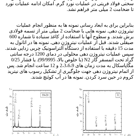
سختی فولاد فریتی در عملیات نورد گرم. امکان ادامه عملیات نورد
تا ضخامت 2 میلی متر فراهم نشد.
فولاد ضد زنگ
بنابراین برای به ابعاد رسانی نمونه ها به منظور انجام عملیات
نیتروژن دهی. نمونه هایی با ضخامت 2 میلی متر از تسمه فولادی
برش شدند. و سطوح آنها با استفاده از کاغذ سنباده تا شماره 600
صیقلی شدند. قبل از عملیات نیتروژن دهی. نمونه ها در اتانول به
مدت 15 دقیقه با استفاده از دستگاه آلتراسونیک چربی زدایی شدند.
سپس عملیات نیتروژن دهی محلولی در دمای 1200 درجه سانتی
گراد تحت اتمسفر گاز N2 (با خلوص بالا، 99/9995). یا فشار 0/25
مگاپاسکال به مدت زمان های 2،3،6،9 و 12 ساعت انجام شد. پس
از اتمام نیتروژن دهی جهت جلوگیری از تشکیل رسوب های نیترید
کروم در حین سرد کردن. نمونه ها در آب کوئنچ شدند.