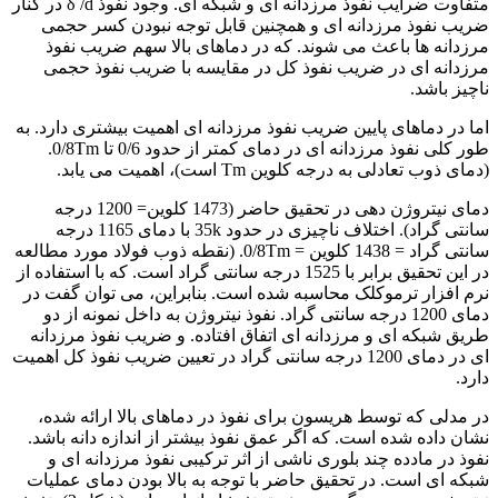
متفاوت ضرایب نفوذ مرزدانه ای و شبکه ای. وجود نفوذ δ /d در کنار
ضریب نفوذ مرزدانه ای و همچنین قابل توجه نبودن کسر حجمی
مرزدانه ها باعث می شوند. که در دماهای بالا سهم ضریب نفوذ
مرزدانه ای در ضریب نفوذ کل در مقایسه با ضریب نفوذ حجمی
ناچیز باشد.
اما در دماهای پایین ضریب نفوذ مرزدانه ای اهمیت بیشتری دارد. به
طور کلی نفوذ مرزدانه ای در دمای کمتر از حدود 0/6 تا 0/8Tm.
(دمای ذوب تعادلی به درجه کلوین Tm است)، اهمیت می یابد.
دمای نیتروژن دهی در تحقیق حاضر (1473 کلوین= 1200 درجه
سانتی گراد). اختلاف ناچیزی در حدود 35k با دمای 1165 درجه
سانتی گراد = 1438 کلوین = 0/8Tm. (نقطه ذوب فولاد مورد مطالعه
در این تحقیق برابر با 1525 درجه سانتی گراد است. که با استفاده از
نرم افزار ترموکلک محاسبه شده است. بنابراین، می توان گفت در
دمای 1200 درجه سانتی گراد. نفوذ نیتروژن به داخل نمونه از دو
طریق شبکه ای و مرزدانه ای اتفاق افتاده. و ضریب نفوذ مرزدانه
ای در دمای 1200 درجه سانتی گراد در تعیین ضریب نفوذ کل اهمیت
دارد.
در مدلی که توسط هریسون برای نفوذ در دماهای بالا ارائه شده،
نشان داده شده است. که اگر عمق نفوذ بیشتر از اندازه دانه باشد.
نفوذ در مادده چند بلوری ناشی از اثر ترکیبی نفوذ مرزدانه ای و
شبکه ای است. در تحقیق حاضر با توجه به بالا بودن دمای عملیات