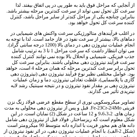
از آنجایی که مراحل فوق باید به طور پی در پی اتفاق بیفتد. لذا
سرعت کل تحول نمی تواند از سرعت کندترین مرحله بیشتر باشد.
بنابراین چنانچه یکی از مراحل کندتر از سایر مراحل باشد، کنترل
کننده سرعت کل تحول خواهد بود.
در اغلب فرآیندهای متالورژیکی سرعت واکنش های شیمیایی در
دماهای بالا، بیشتر از سرعت نفوذ در فاز جامد است. لذا با توجه به
انجام عملیات نیتروژن دهی در دمای بالا (1200 درجه سانتی گراد).
می توان انتظار داشت که سرعت مراحل 1 تا 3 به ترتیب شامل
جذب فیزیکی. شیمیایی و انحلال بالا بوده نمی توانند کنترل کننده
سرعت فرآیند نیتروژن دهی محلولی باشند. بنابراین سرعت کل
تحول برابر سرعت کندترین مرحله که همان مرحله 4 است، خواهد
بود. عوامل مختلفی نظیر نوع فرآیند نیتروژن دهی (نیتروژن دهی
گازی یا پلاسمایی)، غلظت تعادلی نیتروژن. دما و زمان عملیات
نیتروژن دهی بر مقدار نفوذ نیتروژن و در نتیجه سینتیک رشد لایه
نیتریدی تأثیر می گذارند.
تصاویر میکروسکوپی نوری از سطح مقطع عرضی فولاد زنگ نزن
فریتی Fe-23Cr-2/4Mo. قبل و پس از نیتروژن دهی محلولی به مدت
زمان های. 9،6،3،2 و 12 ساعت در شکل (2) نمایان است. در این
شکل معلوم است که ریزساختار. فولاد قبل از نیتروژن دهی شامل
دانه های هم محور فریت با اندازه دانه متوسط 90 میکرومتر است
(شکل 2-الف). با انجام عملیات نیتروژن دهی، در اثر نفوذ نیتروژن از
سطح نمونه ریزساختار نمونه. در نواحی نزدیک سطح از فاز فریت به