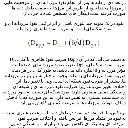
در تعدادی از دانه ها پس از انجام نفوذ مرزدانه ای. در موقعیت هایی
از مرزها مجدداً نفوذ از طریق این مرزها. به سمت داخل دانه ها
صورت گرفته است (پیکان های مشخص شده با حرف c).
نفوذ در یک نمونه چند بلوری ناشی از اثر ترکیبی نفوذ مرزدانه ای و
نفوذ شکبه ای است. و ضریب نفوذ ظاهری از رابطه
به دست می آید، که در آن Dapp ضریب نفوذ ظاهری یا کلی. DL
ضریب نفوذ شبکه ای، Dgb ضریب نفوذ مرزدانه ای. δ ضخامت
مؤثر مرزدانه و d اندازه دانه می باشد. به طور کلی، در هر دمایی
ضریب نفوذ مرزدانه ای به علت وجود ساختار بسیار باز در مرزدانه
ها. بیشتر از ضریب نفوذ شبکه ای است. ولی با تغییر دما، این
اختلاف تغییر می یابد. زیرا ضرایب نفوذ مرزدانه ای و شبکه ای
وابستگی دمایی متفاوتی دارند. نفوذ شبکه ای نسبت به نفوذ مرزدانه
ای حساسیت بیشتری به تغییر دما دارد. به این صورت که با کاهش
دماف نفوذ در مرزدانه ها با سرعت کمتری کاهش می یابد.
برعکس، با افزایش دما نفوذ در داخل دانه با سرعت بیشتری نسبت
به نفوذ در امتداد مرزها افزایش یافته. و اختلاف ضریب نفوذ
مرزدانه ای و شبکه ای کاهش می یابد. بنابراین، وابستگی دمایی