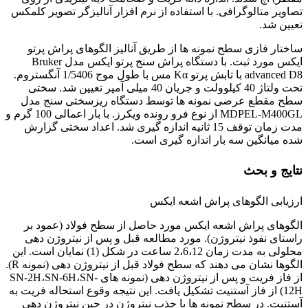
تصاویر متالوگرافی. با استفاده از نرم افزار آنالیزگر تصویر کلمکس
تعیین شد.
ساختار فازی سطح نمونه ها از طریق آنالیز الگوهای پراش پرتو
ایکس مورد ثبت. با دستگاه پراش سنج پرتو ایکس مدل Bruker
advanced D8 با تابش پرتو Kα مس با طول موج 1/5406 آنگستروم.
تحت ولتاژ 40 کیلوولت و جریان 40 میلی آمپر تعیین شد. سختی
سطح مقطع عرضی نمونه ها توسط دستگاه ریزسختی سنج مدل
MDPEL-M400GL از نوع فرو رونده ویکرز. با بار اعمالی 100 گرم و
مدت زمان توقف 15 ثانیه اندازه گیری شد. اعداد سختی گزارش
شده میانگین سه بار اندازه گیری است.
نتایج و بحث
ارزیابی الگوهای پراش اشعه ایکس
الگوهای پراش اشعه ایکس مورد حاصل از سطح فولاد (عمود بر
راستای نفوذ نیتروژن). مورد مطالعه قبل و پس از نیتروژن دهی
محلولی به مدت زمان 2،6،12 ساعت در شکل (1) نمایان است. این
الگوها نشان می دهند که سطح فولاد قبل از نیتروژن دهی (نمونه R).
از فاز فریت و پس از نیتروژن دهی (نمونه های SN-2H،SN-6H،SN-
12H) از فاز آستنیت تشکیل یافت. این نتیجه وقوع استحاله فریت به
آستنیت. در سطح نمونه ها با جذب نیتروژن در حین نیتروژن دهی