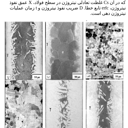
که در آن Cs غلظت تعادلی نیتروژن در سطح فولاد، X عمق نفوذ
نیتروژن، erfc تابع خطا. D ضریب نفوذ نیتروژن و t زمان عملیات
نیتروژن دهی است.