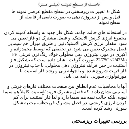
شکل 6- تغییرات ریزسختی در سطح مقطع عرضی نمونه ها
قبل و پس از نیتروژن دهی به صورت تابعی از فاصله از
سطح نمونه
در استحاله های حالت جامد، شکل فاز جدید به واسطه کمینه کردن
مجموع انرژی کرنش الاستیک. و فصل مشترک دو فاز تعیین می
شود. مقدار انرژی کرنش الاستیک نیز از طریق میزان هم سیمایی
فصل مشترک تعیین می شود. در تحقیقی که توسط محمدزاده و
اکبری در مورد نیتروژن دهی محلولی فولاد زنگ نزن فریتی Fe-
22/75Cr-2/42Mo صورت گرفت. نشان داده است که تشکیل فاز
آستنیت در حین فرآیند نیتروژن دهی محلولی. با جذب نیتروژن در
فاز فریت شروع شده. و یا جوانه زنی و رشد فاز آستنیت با
مورفولوژی سوزنی ادامه می یابد.
آنها با محاسبات عدم انطباق بین صفحات مختلف فازهای فریتی و
آستنیتی نشان دادند. که فصل مشترک فریت/آستنیت کاملاً هم سیما
نبوده. بلکه حالت نیمه هم سیما دارد و لذا فاز آستنیت برای کم
کردن انرژی کرنشی. در فصل مشترک فریت/آستنیت به شکل
سوزنی رشد کرده است.
بررسی تغییرات ریزسختی