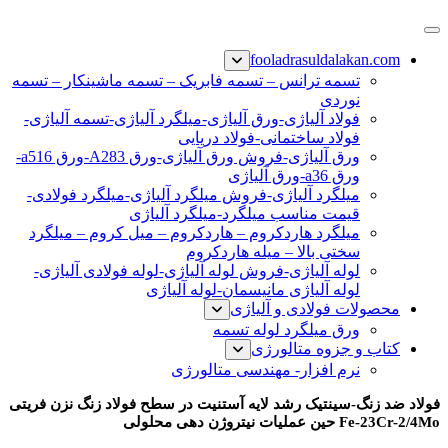
پرش
فولاد رسول دلاکان
فولاد آلیاژی-میلگرد آلیاژی-تسمه آلیاژی-ورق آلیاژی-لوله آلیاژی-
به
fooladrasuldalakan.com
نبشی فولادی-ناودانی فولادی-قیمت ورق-قیمت فولاد
محتوا
تسمه ترانس – تسمه فابریک – تسمه ماشینکار – تسمه
نوردی
فولاد آلیاژی-ورق آلیاژی-میلگرد آلیاژی-تسمه آلیاژی-
فولاد ساختمانی-فولاد دریایی
ورق آلیاژی-فروش ورق آلیاژی-ورق A283-ورق a516-
ورق a36-ورق آلیاژی
میلگرد آلیاژی-فروش میلگرد آلیاژی-میلگرد فولادی-
قیمت مناسب میلگرد-میلگرد آلیاژی
میلگرد هاردکروم – هاردکروم – میل کروم – میلگرد
سختی بالا – میله هاردکروم
لوله آلیاژی-فروش لوله آلیاژی-لوله فولادی آلیاژی-
لوله آلیاژی مانیسمان-لوله آلیاژی
محصولات فولادی و آلیاژی
ورق میلگرد لوله تسمه
کتاب و جزوه متالورژی
نرم افزار- مهندسی متالورژی
فولاد ضد زنگ-سینتیک رشد لایه آستنیت در سطح فولاد زنگ نزن فریتی
Fe-23Cr-2/4Mo حین عملیات نیتروژن دهی محلولی