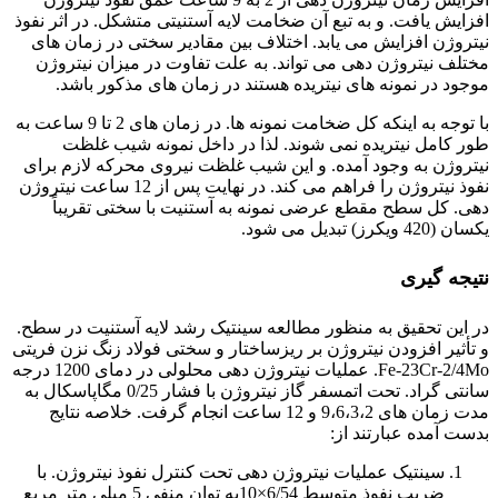
افزایش یافت. و به تبع آن ضخامت لایه آستنیتی متشکل. در اثر نفوذ
نیتروژن افزایش می یابد. اختلاف بین مقادیر سختی در زمان های
مختلف نیتروژن دهی می تواند. به علت تفاوت در میزان نیتروژن
موجود در نمونه های نیتریده هستند در زمان های مذکور باشد.
با توجه به اینکه کل ضخامت نمونه ها. در زمان های 2 تا 9 ساعت به
طور کامل نیتریده نمی شوند. لذا در داخل نمونه شیب غلظت
نیتروژن به وجود آمده. و این شیب غلظت نیروی محرکه لازم برای
نفوذ نیتروژن را فراهم می کند. در نهایت پس از 12 ساعت نیتروژن
دهی. کل سطح مقطع عرضی نمونه به آستنیت با سختی تقریباً
یکسان (420 ویکرز) تبدیل می شود.
نتیجه گیری
در این تحقیق به منظور مطالعه سینتیک رشد لایه آستنیت در سطح.
و تأثیر افزودن نیتروژن بر ریزساختار و سختی فولاد زنگ نزن فریتی
Fe-23Cr-2/4Mo. عملیات نیتروژن دهی محلولی در دمای 1200 درجه
سانتی گراد. تحت اتمسفر گاز نیتروژن با فشار 0/25 مگاپاسکال به
مدت زمان های 9،6،3،2 و 12 ساعت انجام گرفت. خلاصه نتایج
بدست آمده عبارتند از:
سینتیک عملیات نیتروژن دهی تحت کنترل نفوذ نیتروژن. با
ضریب نفوذ متوسط 6/54×10به توان منفی 5 میلی متر مربع