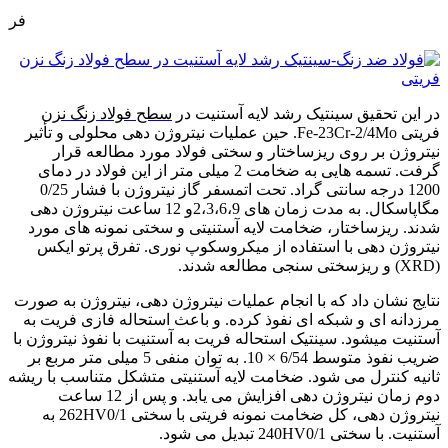
فروش فولاد نورد سرد-فرو
در این تحقیق سینتیک رشد لایه آستنیت در
سطح فولاد زنگ نزن
فریتی Fe-23Cr-2/4Mo. حین عملیات نیتروژن دهی محلولی و تأثیر
نیتروژن بر روی ریزساختار و سختی فولاد مورد مطالعه قرار
گرفت. تسمه هایی به ضخامت 2 میلی متر از این فولاد در دمای
1200 درجه سانتی گراد. تحت اتمسفر گاز نیتروژن با فشار 0/25
مگاپاسکال. به مدت زمان های 2،3،6،9و 12 ساعت نیتروژن دهی
شدند. ریزساختار، ضخامت لایه آستنیتی و سختی نمونه های مورد
نیتروژن دهی با استفاده از میکروسکوپ نوری. تفرق پرتو ایکس
(XRD) و ریزسختی سنجی مطالعه شدند.
نتایج نشان داد که با انجام عملیات نیتروژن دهی، نیتروژن به صورت
مرزدانه ای و شبکه ای نفوذ کرده. و باعث استحاله فازی فریت به
آستنیت میشود. سینتیک استحاله فریت به آستنیت با نفوذ نیتروژن با
ضریب نفوذ متوسط 6/54 × 10. به توان منفی 5 میلی متر مربع بر
ثانیه کنترل می شود. ضخامت لایه آستنیتی متشکل متناسب با ریشه
دوم زمان نیتروژن دهی افزایش می یابد. و پس از 12 ساعت
نیتروژن دهی، کل ضخامت نمونه فریتی با سختی 262HV0/1 به
آستنیت. با سختی 240HV0/1 تبدیل می شود.