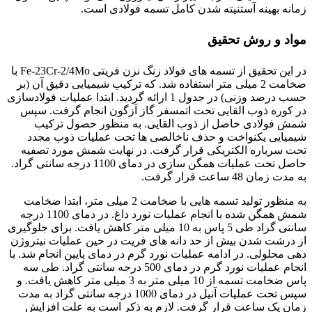
زمانه بهینه آستنیته شدن کامل تسمه فولادی است.
مواد و روش تحقیق
در این تحقیق از تسمه های فولاد زنگ نزن فریتی Fe-23Cr-2/4Mo با
ضخامت 2 میلی متر استفاده شد. که ترکیب شیمیایی دقیق آن (بر
حسب درصد وزنی) در جدول 1 ارائه گردید. ابتدا عملیات فولادسازی
در کوره ذوب القایی تحت اتمسفر گاز آزگون انجام گرفت. سپس
شمش فولادی حاصل از ذوب القایی. به منظور حصول ترکیب
شیمیایی یکنواخت و حذف ناخالصی ها تحت عملیات ذوب مجدد
تحت سرباره الکتریکی قرار گرفت. در نهایت شمش مورد تصفیه
حاصل تحت عملیات همگن سازی در دمای 1100 درجه سانتی گراد.
به مدت زمان 48 ساعت قرار گرفت.
به منظور تولید تسمه هایی با ضخامت 2 میلی متر، ابتدا ضخامت
شمش همگن شده با انجام عملیات نورد داغ. در دمای 1100 درجه
سانتی گراد طی 5 پاس به 10 میلی متر کاهش یافت. برای جلوگیری
از درشت شدن بیش از حد دانه های فریت در حین عملیات نیتروژن
دهی محلولی. در ادامه عملیات نورد گرم در دمای پایین انجام شد. با
انجام عملیات نورد گرم در دمای 500 درجه سانتی گراد. طی سه
پاس ضخامت تسمه از 10 میلی متر به 3 میلی متر کاهش یافت. و
سپس تحت عملیات آنیل در دمای 1000 درجه سانتی گراد به مدت
زمان یک ساعت قرار گرفت. لازم به ذکر است به علت افزایش