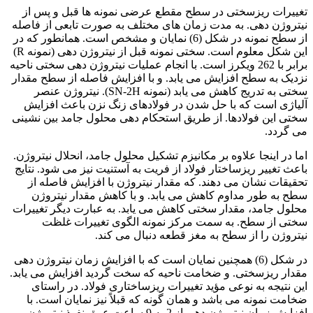
تغییرات ریزسختی در سطح مقطع عرضی نمونه ها قبل و پس از
نیتروژن دهی. به مدت زمان های مختلف به صورت تابعی از فاصله
از سطح نمونه در شکل (6) نمایان و مشخص است. همانطور که در
این شکل معلوم است. سختی نمونه قبل از نیتروژن دهی (نمونه R)
برابر با 262 ویکرز است. با انجام عملیات نیتروژن دهی سختی ناحیه
نزدیک به سطح افزایش می یابد. و با افزایش فاصله از سطح مقدار
سختی به تدریج کاهش می یابد (نمونه SN-2H). نیتروژن عنصر
آلیاژی است که با حل شدن در فولادهای زنگ نزن باعث افزایش
سختی این فولادها. از طریق استحکام دهی محلول جامد بین نشینی
می گردد.
اما در اینجا علاوه بر مکانیزم تشکیل محلول جامد، انحلال نیتروژن.
باعث تغییر ریزساختار فولاد از فریت به آستنیت نیز می شود. نتایج
تحقیقات نشان می دهند. که مقدار نیتروژن با افزایش فاصله از
سطح به طور مداوم کاهش می یابد. و با کاهش مقدار نیتروژن
محلول جامد، مقدار سختی کاهش می یابد. به عبارت دیگر تغییرات
سختی از سطح. به سمت مرکز نمونه الگوی تغییرات غلظت
نیتروژن را از سطح به مغز قطعه دنبال می کند.
در شکل (6) همچنین نمایان است که با افزایش زمان نیتروژن دهی
مقدار ریزسختی. و ضخامت ناحیه که سخت گردید افزایش می یابد.
این نتیجه به نوعی مؤید تغییرات ریزساختاری فولاد. در راستای
ضخامت نمونه می باشد و همان گونه که قبلاً نیز نمایان است. با
افزایش زمان نیتروژن دهی از 2 به 9 ساعت عمق نفوذ نیتروژن