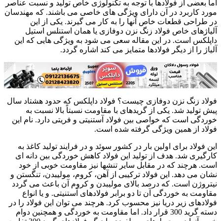
اما بعضی از فولادها با توجه به تکنولوژی خاص تولید و نسبت عناصر
مورد کاربرد در آن دارای ویژگی های خاصی می باشند. که مهندسان
در طراحی قطعات خاص آنها را به کار می گیرند. یکی از این
آلیاژهای خاص فولاد زنگ نزن دوفازی یا همان استنلس استیل
داپلکس است. در این مقاله سعی می شود به ویژگی هایی که این
آلیاژ را از دیگر فولادها متمایز می کند اشاره گردد.
فولاد زنگ نزن دوفازی چیست؟ فولاد داپلکس که حدود هشتاد سال
پیش تولید شد. یکی از گریدهای با مقاومت نسبتاً بالا نسبت به
خوردگی است که خواصی بین فولاد آستنیتی و فریتی دارد. نام این
فولاد از همین ویژگی گرفته شده است.
این فولاد برای اولین بار در کشور سوئد و در فرایند تولید کاغذ به
کارگیری شد. هدف از تولید این فولاد کاهش خوردگی بین دانه ای
است. هرچند که در مقابل سایر تنشها نیز مقاومت خوبی از خود
نشان می دهد. این فولاد ترکیبی از آهن، کروم، مولیبدن، تنگستن و
نیتروژن است. که درصد بالای مولیبدن و کروم آن باعث می گردد
مقاومت به خوردگی آن تا دو برابر فولادهای آستنیتی. و یا انواع
فولادهای زیر دریا نیز محسوب کرد. هرچند می توان این فولاد را در
دسته گرید 300 قرار داد. اما مقاومت به خوردگی و همچنین دوام