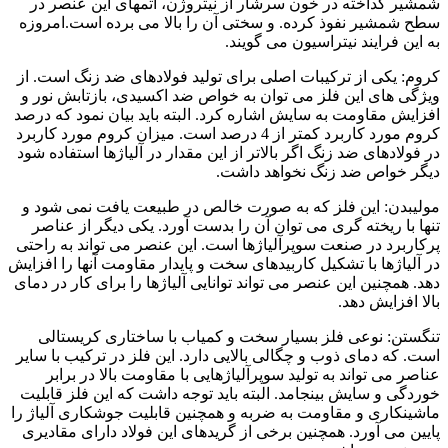
شمشیر گداخته در خون سرشار از نیتروژن، اتمهای این عنصر در
سطح شمشیر نفوذ کرده. و سختی آن را بالا می برده است.امروزه
به این فرایند نیتراسیون می گویند.
کروم: یکی از ترکیبات اصلی برای تولید فولادهای ضد زنگ است. از
ویژگی های این فلز می توان به خواص ضد اکسیدی، بازتابش نور و
افزایش مقاومت به سایش اشاره کرد. البته باید بیان نمود که درصد
کروم مورد کاربرد کمتر از 4 درصد است. میزان کروم مورد کاربرد
در فولادهای ضد زنگ اگر بالاتر از این مقدار در آلیاژها استفاده شود
دیگر خواص ضد زنگ نخواهد داشت.
مولیبدن: این فلز که به صورت خالص در طبیعت یافت نمی شود و
تنها با ریخته گری می توان آن را بدست آورد. یکی دیگر از عناصر
پرکاربرد در صنعت سوپرآلیاژها است. این عنصر می تواند به راحتی
در آلیاژها با تشکیل کاربیدهای سخت و پایدار مقاومت آنها را افزایش
دهد. همچنین این عنصر می تواند توانایی آلیاژها را برای کار در دمای
بالا افزایش دهد.
تنگستن: نوعی فلز بسیار سخت و کمیاب با ساختاری کریستالی
است. که دمای ذوب و چگالی بالایی دارد. این فلز در ترکیب با سایر
عناصر می تواند به تولید سوپرآلیاژهایی با مقاومت بالا در برابر
خوردگی و سایش بینجامد. البته باید توجه داشت که این فلز قابلیت
ماشینکاری و مقاومت به ضربه و همچنین قابلیت جوشکاری آلیاژ را
پایین می آورد. همچنین برخی از گریدهای این فولاد دارای مقادیری