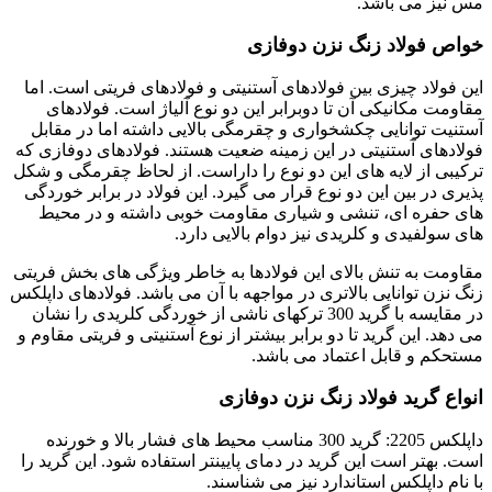
مس نیز می باشد.
خواص فولاد زنگ نزن دوفازی
این فولاد چیزی بین فولادهای آستنیتی و فولادهای فریتی است. اما
مقاومت مکانیکی آن تا دوبرابر این دو نوع آلیاژ است. فولادهای
آستنیت توانایی چکشخواری و چقرمگی بالایی داشته اما در مقابل
فولادهای آستنیتی در این زمینه ضعیت هستند. فولادهای دوفازی که
ترکیبی از لایه های این دو نوع را داراست. از لحاظ چقرمگی و شکل
پذیری در بین این دو نوع قرار می گیرد. این فولاد در برابر خوردگی
های حفره ای، تنشی و شیاری مقاومت خوبی داشته و در محیط
های سولفیدی و کلریدی نیز دوام بالایی دارد.
مقاومت به تنش بالای این فولادها به خاطر ویژگی های بخش فریتی
زنگ نزن توانایی بالاتری در مواجهه با آن می باشد. فولادهای داپلکس
در مقایسه با گرید 300 ترکهای ناشی از خوردگی کلریدی را نشان
می دهد. این گرید تا دو برابر بیشتر از نوع آستنیتی و فریتی مقاوم و
مستحکم و قابل اعتماد می باشد.
انواع گرید فولاد زنگ نزن دوفازی
داپلکس 2205: گرید 300 مناسب محیط های فشار بالا و خورنده
است. بهتر است این گرید در دمای پایینتر استفاده شود. این گرید را
با نام داپلکس استاندارد نیز می شناسند.