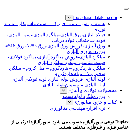
پرش
فولاد رسول دلاکان
فولاد آلیاژی-میلگرد آلیاژی-تسمه آلیاژی-ورق آلیاژی-لوله آلیاژی-
به
fooladrasuldalakan.com
نبشی فولادی-ناودانی فولادی-قیمت ورق-قیمت فولاد
محتوا
تسمه ترانس – تسمه فابریک – تسمه ماشینکار – تسمه
نوردی
فولاد آلیاژی-ورق آلیاژی-میلگرد آلیاژی-تسمه آلیاژی-
فولاد ساختمانی-فولاد دریایی
ورق آلیاژی-فروش ورق آلیاژی-ورق A283-ورق a516-
ورق a36-ورق آلیاژی
میلگرد آلیاژی-فروش میلگرد آلیاژی-میلگرد فولادی-
قیمت مناسب میلگرد-میلگرد آلیاژی
میلگرد هاردکروم – هاردکروم – میل کروم – میلگرد
سختی بالا – میله هاردکروم
لوله آلیاژی-فروش لوله آلیاژی-لوله فولادی آلیاژی-
لوله آلیاژی مانیسمان-لوله آلیاژی
محصولات فولادی و آلیاژی
ورق میلگرد لوله تسمه
کتاب و جزوه متالورژی
نرم افزار- مهندسی متالورژی
فولاد زنگ نزن دوفازی
Duplex نوعی سوپرآلیاژ محسوب می شود. سوپرآلیاژها ترکیبی از
عناصر فلزی و غیرفلزی مختلف هستند.