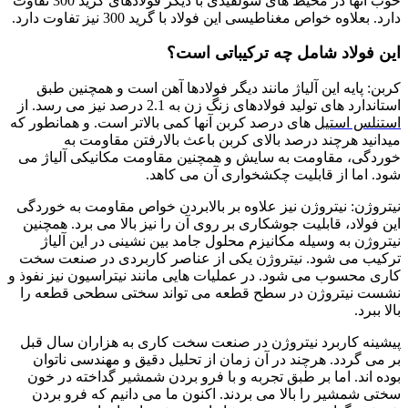
خوب آنها در محیط های سولفیدی با دیگر فولادهای گرید 300 تفاوت
دارد. بعلاوه خواص مغناطیسی این فولاد با گرید 300 نیز تفاوت دارد.
این فولاد شامل چه ترکیباتی است؟
کربن: پایه این آلیاژ مانند دیگر فولادها آهن است و همچنین طبق
استاندارد های تولید فولادهای زنگ زن به 2.1 درصد نیز می رسد. از
استنلس استیل
های درصد کربن آنها کمی بالاتر است. و همانطور که
میدانید هرچند درصد بالای کربن باعث بالارفتن مقاومت به
خوردگی، مقاومت به سایش و همچنین مقاومت مکانیکی آلیاژ می
شود. اما از قابلیت چکشخواری آن می کاهد.
نیتروژن: نیتروژن نیز علاوه بر بالابردن خواص مقاومت به خوردگی
این فولاد، قابلیت جوشکاری بر روی آن را نیز بالا می برد. همچنین
نیتروژن به وسیله مکانیزم محلول جامد بین نشینی در این آلیاژ
ترکیب می شود. نیتروژن یکی از عناصر کاربردی در صنعت سخت
کاری محسوب می شود. در عملیات هایی مانند نیتراسیون نیز نفوذ و
نشست نیتروژن در سطح قطعه می تواند سختی سطحی قطعه را
بالا ببرد.
پیشینه کاربرد نیتروژن در صنعت سخت کاری به هزاران سال قبل
بر می گردد. هرچند در آن زمان از تحلیل دقیق و مهندسی ناتوان
بوده اند. اما بر طبق تجربه و با فرو بردن شمشیر گداخته در خون
سختی شمشیر را بالا می بردند. اکنون ما می دانیم که فرو بردن