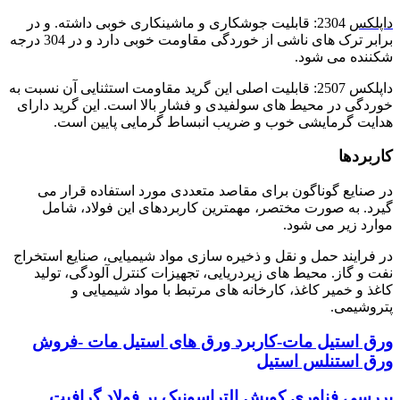
داپلکس
2304: قابلیت جوشکاری و ماشینکاری خوبی داشته. و در
برابر ترک های ناشی از خوردگی مقاومت خوبی دارد و در 304 درجه
شکننده می شود.
داپلکس 2507: قابلیت اصلی این گرید مقاومت استثنایی آن نسبت به
خوردگی در محیط های سولفیدی و فشار بالا است. این گرید دارای
هدایت گرمایشی خوب و ضریب انبساط گرمایی پایین است.
کاربردها
در صنایع گوناگون برای مقاصد متعددی مورد استفاده قرار می
گیرد. به صورت مختصر، مهمترین کاربردهای این فولاد، شامل
موارد زیر می شود.
در فرایند حمل و نقل و ذخیره سازی مواد شیمیایی، صنایع استخراج
نفت و گاز. محیط های زیردریایی، تجهیزات کنترل آلودگی، تولید
کاغذ و خمیر کاغذ، کارخانه های مرتبط با مواد شیمیایی و
پتروشیمی.
ورق استیل مات-کاربرد ورق های استیل مات -فروش
ورق استنلس استیل
بررسی فناوری کوبش التراسونیک بر فولاد گرافیت