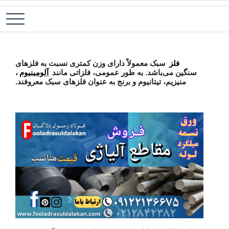
پ
فولاد آلیاژی-میلگرد آلیاژی-تسمه آلیاژی-ورق آلیاژی-لوله آلیاژی-نبشی
فولاد رسول دلاکان
ب
فولادی-ناودانی فولادی-قیمت ورق-قیمت فولاد
م
فلز سبک
فلز
سبک معمولاً دارای وزن کمتری نسبت به فلزهای
سنگین می‌باشد. به طور عمومی، فلزاتی مانند
آلومینیوم
،
منیزیم، تیتانیوم و برنج به عنوان فلزهای سبک معروفند.