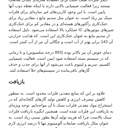
نیستند زیرا فعالیت شیمیایی بالایی دارند یا اینکه نقطه ذوب آنها
پایین است. با این وجود کاربردهای غیر سازه‌ای برای فلزات
سبک نیز زیاد است. به عنوان مثل سدیم مایع د مقادیر زیاد برای
خنک‌کاری رآکتورهای هسته‌ای و در مقادیر کم برای خنک‌کاری
شیرهای موتورهای IC عملکرد بالا استفاده می‌شود. دلیل استفاده
از سدیم مایع به عنوان خنک‌کاری این است. که هدایت حرارتی
آن 143 برابر بهتر از آب است و چگالی آن نیز از آب کمتر است.
دمای جوش آن نیز بالاتر بوده (883 درجه سلسیوس) و تا زمانی
که در سیستم بسته استفاده شود ایمن است. فعالیت شیمیایی
کلسیم، سریم و لیتیوم باعث می‌شود از آنها برای جذب و حذف
گازهای باقی‌مانده در سیستم‌های خلأ استفاده کنند.
بازیافت
علاوه بر این که منابع معدنی فلزات محدود است. به منظور
کاهش مصرف انرژی و کاهش تولید گازهای گلخانه‌ای که در
استخراج مواد معدنی فلزات سبک با آن مواجه‌ایم. توجه ویژه‌ای
به بازیافت این فلزات شده است. همچنین انگیزه بازیافت فلزات
سبک بالاست چرا که هزینه تولید آن‌ها بطور نسبی زیاد است. به
عنوان مثال بازیافت ضایعات آلومینیوم تنها 5 درصد انرژی لازم