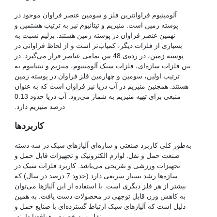
آلومینیوم فراوانترین فلز و سومین عنصر فراوان موجود در
پوسته زمین است. منیزیم و تیتانیوم نیز به ترتیب هشتمین و
نهمین عنصر فراوان در پوسته زمین هستند. برلیم نسبت به
بسیاری از فلزات دیگر، کمیاب‌تر است و از لحاظ فراوانی در
پوسته زمین، در رده‌ی 48 بین تمامی عناصر قرار می‌گیرد. در
بین فلزات سازه‌ای، فلزات سبک آلومینیوم، منیزیم و تیتیانیوم به
ترتیب اولین، سومین و چهارمین فلز فراوان در پوسته زمین
هستند. همچنین منیزیم در آب دریا نیز فراوان است که به عنوان
منبعی برای تهیه منیزیم به شمار می‌رود. آب دریا حدود 0.13
درصد منیزیم دارد.
کاربردها
به‌طور کلی کاربرد صنعتی و سازه‌ای آلیاژهای سبک در سه دسته
صنعت حمل و نقل. لوازم الکترونیک و تجهیزات قابل حمل و
تجهیزات ورزشی و تفریحی می‌باشد. کاربرد فلزات سبک در
سازه‌ها رشد بسیار سریعی دارد (حدود 7 درصد در سال) که
بیشتر از هر فلز دیگری است. با استفاده از این آلیاژها می‌توان
به کاهش وزن قابل توجهی در محصولات دست یافت. به همین
دلیل است که آلیاژهای سبک ارتباط گسترده‌ای با صنایع حمل و
نقل و به خصوص هوافضا دارند.