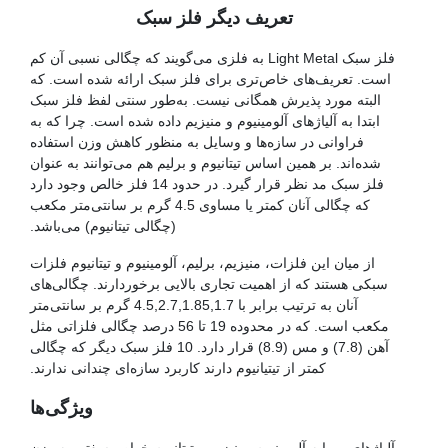
تعریف دیگر فلز سبک
فلز سبک Light Metal به فلزی می‌گویند که چگالی نسبی آن کم
است. تعریف‌های خاص‌تری برای فلز سبک ارائه شده است. که
البته مورد پذیرش همگانی نیست. به‌طور سنتی لفظ فلز سبک
ابتدا به آلیاژهای آلومینیوم و منیزیم داده شده است. چرا که به
فراوانی در سازه‌ها و وسایل به منظور کاهش وزن استفاده
شده‌اند. بر همین اساس تیتانیوم و برلیم هم می‌توانند به عنوان
فلز سبک مد نظر قرار گیرد. در حدود 14 فلز خالص وجود دارد
که چگالی آنان کمتر یا مساوی 4.5 گرم بر سانتی‌متر مکعب
(چگالی تیتانیوم) می‌باشد.
از میان این فلزات، منیزیم، برلیم، آلومینیوم و تیتانیوم فلزات
سبکی هستند که از اهمیت تجاری بالایی برخوردارند. چگالی‌های
آنان به ترتیب برابر با 4.5,2.7,1.85,1.7 گرم بر سانتی‌متر
مکعب است. که در محدوده 19 تا 56 درصد چگالی فلزاتی مثل
آهن (7.8) و مس (8.9) قرار دارد. 10 فلز سبک دیگر که چگالی
کمتر از تیتیانیوم دارند کاربرد سازه‌ای چندانی ندارند.
ویژگی‌ها