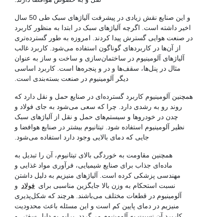
و این صنایع نقش زیادی در پیشرفت آلیاژهای سبک طی 50 سال
اخیر داشته است. اگرچه آلیاژهای سبک در ابتدا به منظور کاربرد
در صنعت هوایی گسترش پیدا کردند. امروزه به طور گسترده‌تری
از آن‌ها در کاربردهای گوناگون استفاده می‌شود. کاربرد غالب
آلیاژهای آلومینیوم در ساختمان‌سازی و ساخت و ساز به عنوان
مثال در پنل‌ها، سقف‌ها و در و پنجره‌ها است. کاربرد اساسی
دیگر آلومینیوم در صنعت بسته‌‌بندی است.
همچنین آلومینیوم کاربرد گسترده‌ای در صنایع حمل و نقل دارد که
روند رو به رشدی دارد. چرا که سعی می‌شود به جای فولاد و
چدن در خودروها و سیستم‌های حمل و نقل از آلیاژهای سبک
نظیر آلومینیوم استفاده شود. تیتانیوم بیشتر در صنایع هوافضا و
جایی که دمای بالایی وجود دارد استفاده می‌شود.
همچنین مقاومت به خوردگی بالای تیتانیوم، آن را تبدیل به
ماده‌ای جذاب برای صنایع شیمیایی، فرآوری مواد غذایی و
مهندسی پزشکی کرده است. آلیاژهای منیزیم به دلیل داشتن
نسبت استحکام به وزن بالا جایگزین مناسبی برای
فولاد
و
آلومینیوم در قطعات مختلف می‌باشند. هرچند که شکل‌پذیری
منیزیم در دمای پایین کم است و این مسئله باعث محدودیت
کاربرد آن نسبت به آلومینیوم می‌گردد. برلیم به دلیل سفتی و