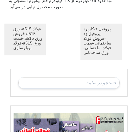
تنها حدود 0.4 کیلوگرم از 1.3 کیلوگرم فلز تیتانیوم اسفنجی به
صورت محصول نهایی در می‌آید.
پروفیل z-کاربرد
فولاد a515-ورق
پروفیل زد
a515-فروش
-فروش فولاد
ورق a515-قیمت
ساختمانی-قیمت
ورق a515-فولاد
فولاد ساختمانی-
بویلرسازی
ورق ساختمانی