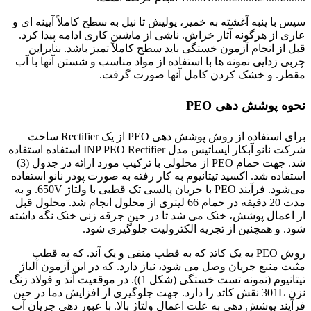
سپس با پنبه آغشته به خمیر، پولیش تا نیل به سطح کاملاً آیینه ای و
عاری از هرگونه آثار خراش. ناشی از ماشین کاری ادامه پیدا کرد.
قبل از انجام آزمون خستگی باید سطح کاملاً تمیز باشد. بنابراین
چربی زدایی نمونه ها با استفاده از مواد مناسب و شستن آنها با آب
مقطر. و خشک کردن کامل آنها صورت گرفت.
نحوه پوشش دهی PEO
برای استفاده از روش پوشش دهی PEO از یک Rectifier ساخت
شرکت نانو آبکار ایساتیس مدل INP PEO Rectifier استفاده استفاده
شد. جهت حمام PEO از محلولی با ترکیب مورد ارائه در جدول (3)
استفاده شد. اکسید تیتانیوم به کار رفته به صورت پودر نانو استفاده
می‌شود. فرآیند PEO با جریان پالسی تک قطبی با ولتاژ 650V. و به
مدت 20 دقیقه در حمام 66 لیتری از محلول انجام شد. محلول قبل
از اعمال پوشش، خنک می شد تا در حین جرقه زنی خنک نگه داشته
شود. و همچنین از تجزیه الکترولیت جلوگیری شود.
روش PEO
به یک کاتد که به قطب منفی و یک آند. که به قطب
مثبت منبع جریان وصل می شود، نیاز دارد. که در این آزمون آلیاژ
تیتانیوم (نمونه تست خستگی (شکل 1)). در موقعیت آند و فولاد زنگ
نزن 301L نقش کاتد را دارد. جهت جلوگیری از افزایش دما در حین
فرآیند پوشش دهی به علت اعمال ولتاژ بالا. با عبور دهی جریان آب