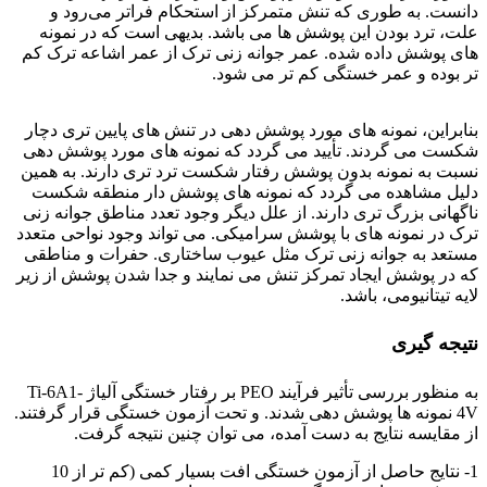
دانست. به طوری که تنش متمرکز از استحکام فراتر می‌رود و
علت، ترد بودن این پوشش ها می باشد. بدیهی است که در نمونه
های پوشش داده شده. عمر جوانه زنی ترک از عمر اشاعه ترک کم
تر بوده و عمر خستگی کم تر می شود.
فرآیند PEO
بنابراین، نمونه های مورد پوشش دهی در تنش های پایین تری دچار
شکست می گردند. تأیید می گردد که نمونه های مورد پوشش دهی
نسبت به نمونه بدون پوشش رفتار شکست ترد تری دارند. به همین
دلیل مشاهده می گردد که نمونه های پوشش دار منطقه شکست
ناگهانی بزرگ تری دارند. از علل دیگر وجود تعدد مناطق جوانه زنی
ترک در نمونه های با پوشش سرامیکی. می تواند وجود نواحی متعدد
مستعد به جوانه زنی ترک مثل عیوب ساختاری. حفرات و مناطقی
که در پوشش ایجاد تمرکز تنش می نمایند و جدا شدن پوشش از زیر
لایه تیتانیومی، باشد.
نتیجه گیری
به منظور بررسی تأثیر فرآیند PEO بر رفتار خستگی آلیاژ Ti-6A1-
4V نمونه ها پوشش دهی شدند. و تحت آزمون خستگی قرار گرفتند.
از مقایسه نتایج به دست آمده، می توان چنین نتیجه گرفت.
1- نتایج حاصل از آزمون خستگی افت بسیار کمی (کم تر از 10