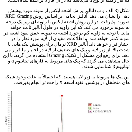
که فاز زمینه از نوع α می‌باشد که در آن فاز β پراکنده شده است.
شکل (3 الف و ب) آنالیز پراش اشعه ایکس از نمونه مورد پوشش
دهی را نشان می دهد. آنالیز انجامی بر اساس روش XRD Grazing
صورت پذیرفت. در این روش اشعه ایکس با زاویه ای زیر یک درجه
به نمونه برخورد می کند. که این زاویه در طول آنالیز ثابت خواهد
ماند. با توجه به زاویه کم برخورد اشعه به نمونه، عمق نفوذ اشعه در
نمونه کمتر خواهد شد. و اطلاعات مفیدی از لایه مورد نظر را در
اختیار قرار خواهد داد. آنالیز XRD نرمال برای پوشش پیک هایی با
شدت بالا. از زیر لایه و پیک های ضعیف از لایه در اختیار ما قرار می
دهد. برای رفع این مشکل از تکنیک Grazing استفاده می گردد. با این
حال مشاهده می گردد که پیک های مربوط به فازهای تیتانیوم α و
تیتانیوم β شناسایی شدند.
این پیک ها مربوط به زیر لایه هستند. که احتمالاً به علت وجود شبکه
های متخلخل در پوشش، نفوذ اشعه X راحت تر انجام پذیرفت.