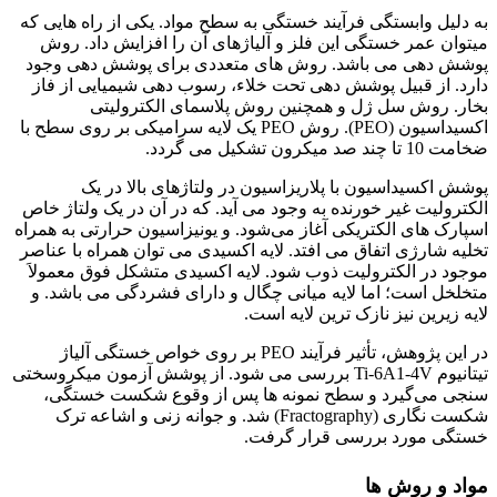
به دلیل وابستگی فرآیند خستگی به سطح مواد. یکی از راه هایی که
میتوان عمر خستگی این فلز و آلیاژهای آن را افزایش داد. روش
پوشش دهی می باشد. روش های متعددی برای پوشش دهی وجود
دارد. از قبیل پوشش دهی تحت خلاء، رسوب دهی شیمیایی از فاز
بخار. روش سل ژل و همچنین روش پلاسمای الکترولیتی
اکسیداسیون (PEO). روش PEO یک لایه سرامیکی بر روی سطح با
ضخامت 10 تا چند صد میکرون تشکیل می گردد.
پوشش اکسیداسیون با پلاریزاسیون در ولتاژهای بالا در یک
الکترولیت غیر خورنده به وجود می آید. که در آن در یک ولتاژ خاص
اسپارک های الکتریکی آغاز می‌شود. و یونیزاسیون حرارتی به همراه
تخلیه شارژی اتفاق می افتد. لایه اکسیدی می توان همراه با عناصر
موجود در الکترولیت ذوب شود. لایه اکسیدی متشکل فوق معمولاَ
متخلخل است؛ اما لایه میانی چگال و دارای فشردگی می باشد. و
لایه زیرین نیز نازک ترین لایه است.
در این پژوهش، تأثیر فرآیند PEO بر روی خواص خستگی آلیاژ
تیتانیوم Ti-6A1-4V بررسی می شود. از پوشش آزمون میکروسختی
سنجی می‌گیرد و سطح نمونه ها پس از وقوع شکست خستگی،
شکست نگاری (Fractography) شد. و جوانه زنی و اشاعه ترک
خستگی مورد بررسی قرار گرفت.
مواد و روش ها