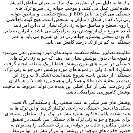
ترک ها به دلیل تمرکز تنش در نوک ترک به عنوان مناطق افزایش
دهنده تنش عمل می کنند. و موجب جوانه زنی سریع ترک های
خستگی می گردند. آنالیز EDS از سطح شکست و مناطق جوانه
زنی ترک که در شکل 7 نمایان و مشخص است. هیچ گونه ناخالصی
را روی سطح و مناطق جوانه زنی ترک نشان نداد. این امر تأیید
کننده شروع ترک از پوشش ترد سرامیکی می باشد. بنابراین به دلیل
بالا بودن سختی پوشش، جوانه زنی در آن تسریع می یابد. و عمر
خستگی به کم تر از 10 درصد کاهش می یابد.
مقایسه تصاویر سطح شکست نمونه های مورد پوشش دهی می‌شود
و نمونه های بدون پوشش نشان می دهد. که جوانه زنی ترک های
خستگی در نمونه های بدون پوشش فقط از یک منطقه انجام گرفت
(شکل 8-الف). ولی در نمونه های مورد پوشش دهی جوانه زنی ترک
خستگی. از چندین ناحیه شروع شده است (شکل 8 ب و ج). این
پدیده در تحقیقات Khan و همکاران و همچنین Asquith و همکاران
گزارش شد. یکی از علل اصلی این پدیده می تواند، مربوط به ماهیت
پوشش کامپوزیتی سرامیکی باشد.
پوشش های سرامیکی به علت سختی زیاد و شکنندگی بالا تحت
سیکل های تنش خستگی به راحتی ترکدار گردید. و این ترک ها به
علت شدت یافتن فاکتور تشدید تنش در نوک ترک. مناطق مستعدی
برای شروع و جوانه زنی ترک های خستگی می باشند. در تحقیق
حاضر، مکانیزم غالب در جوانه زنی ترک خستگی. را می توان به
حضور حفره های موجود در پوشش و تمرکز تنش در آنها مرتبط