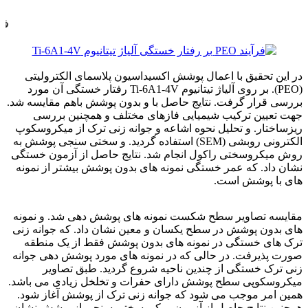
فروش فولاد نورد سرد-
فرآیند PEO
در این تحقیق با اعمال پوشش اکسیداسیون پلاسمای الکترولیتی
(PEO). بر روی آلیاژ تیتانیوم Ti-6A1-4V رفتار خستگی آن مورد
بررسی قرار گرفت. نتایج حاصل با و بدون پوشش باهم مقایسه شد.
جهت تعیین ترکیب شیمیایی فازهای مختلف و همچنین بررسی
ریزساختار. و تحلیل نحوه اشاعه و جوانه زنی ترک از میکروسکوپ
الکترونی روبشی (SEM) استفاده گردید. و سختی سنجی پوشش به
روش میکروسختی راکول انجام شد. نتایج حاصل از آزمون خستگی
نشان داد. که عمر خستگی نمونه های بدون پوشش بیشتر از نمونه
های با پوشش است.
فرآیند PEO
مقایسه تصاویر سطح شکست نمونه های پوشش دهی شد. و نمونه
های بدون پوشش در سطح یکسان و معین نشان داد. که جوانه زنی
ترک های خستگی در نمونه های بدون پوشش فقط از یک منطقه
صورت پذیرفت. در حالی که در نمونه های مورد پوشش دهی جوانه
زنی ترک خستگی از چندین ناحیه شروع گردید. طبق تصاویر
میکروسکوپی سطح پوشش دارای حفرات و تخلخل زیادی می باشد.
همین امر موجب می شود که جوانه زنی ترک از پوشش آغاز شود.
همچنین نتایج حاصل از آزمون میکروسختی سنجی از پوشش نشان