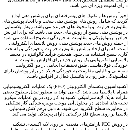
دارای اهمیت ویژه ای می باشد.
اخیراً روش ها و تکنیک های پیشرفته ای برای پوشش دهی ابداع
گردید که شامل روش های پوشش دهی سخت و یا ایجاد پوشش های
مقاوم به حرارت. و یا محیط های خورنده می باشد. روش پلاسمایی
در پوشش دهی سطح از روش های جدید می باشد. که برای افزایش
خواص تریبولوژیکی و مقاومت به خوردگی سطوح استفاده می شود.
از جمله روش های جدید پوشش دهی، روش پلاسمای الکترولیتی
است. که برای ایجاد پوشش مقاوم به حرارت و خوردگی و یا سخت
کاری سطح استفاده می شود. همچنین فرآیند گالوانیزه در محیط
پلاسمایی الکترولیتی یک روش جدید برای افزایش مقاومت به
خوردگی فولادهاست. طبق تحقیقات انجامی در دو الکترولیت
سولفاتی و قلیایی مقاومت به خوردگی فولاد. در برابر پوشش دارای
فداشوندگی فلز روی با پتانسیل فعال تر افزایش یافت.
اکسیداسیون پلاسمای الکترولیتی (PEO) یک عملیات الکتروشیمیایی
همراه با پلاسما می باشد. که می تواند به منظور تبدیل سطوح بعضی
فلزات به یک لایه سرامیکی اکسید به کار رود. دراین عملیات میکرو
تخلیه های ایجادی. در محلول آبی موجب یونیزه شدگی گاز تشکیلی
در مجاورت سطح الکترود می شود. به دلیل برهم کنش شیمیایی
پلاسما بر روی سطح فلز ترکیباتی دارای پیچیدگی تولید می کند.
در روش PEO پارامترهای متعددی بر روی لایه اکسیدی تشکیلی
مؤثر می باشد. یکی از این پارامترها نوع الکترولیت است. محلول