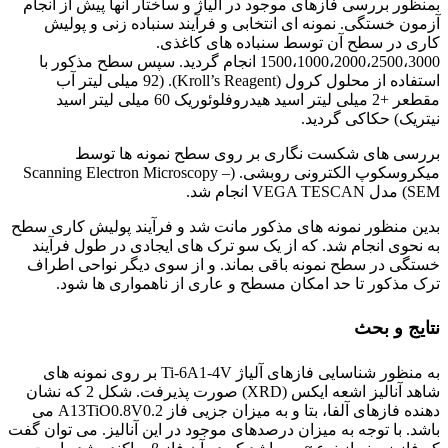
بمنظور بررسی فازهای موجود در آلیاژ و ساختار آنها پیش از انجام
آزمون خستگی. نمونه ای انتخابی و فرآیند سنباده زنی و پولیش
کاری در سطح آن توسط سنباده های کاغذی.
1500،1000،2000،2500،3000 انجام گردید. سپس سطح مذکور با
استفاده از محلول کرول (Kroll’s Reagent). (92 میلی لیتر آب
مقطعر +2 میلی لیتر اسید هیدروفلوئوریک 60 میلی لیتر اسید
نیتریک) حکاکی گردید.
بررسی های شکست نگاری بر روی سطح نمونه ها توسط
میکروسکوپ الکترونی روبشی. (Scanning Electron Microscopy –
SEM) مدل VEGA TESCAN انجام شد.
بدین منظور نمونه های مذکور مانت شد و فرآیند پولیش کاری سطح
به نحوی انجام شد. که از یک سو ترک های ایجادی در طول فرآیند
خستگی در سطح نمونه باقی بماند. و از سوی دیگر نواحی اطراف
ترک مذکور تا حد امکان مسطح و عاری از ناهمواری ها شود.
نتایج و بحث
به منظور شناسایی فازهای آلیاژ Ti-6A1-4V بر روی نمونه های
شاهد آنالیز اشعه ایکس (XRD) صورت پذیرفت. شکل 2 که نشان
دهنده فازهای آلفا، بتا و به میزان جزیی فاز A13TiO0.8V0.2 می
باشد. با توجه به میزان درصدهای موجود در این آنالیز. می توان گفت