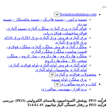
پرش
فولاد رسول دلاکان
فولاد آلیاژی-میلگرد آلیاژی-تسمه آلیاژی-ورق آلیاژی-لوله آلیاژی-
به
fooladrasuldalakan.com
نبشی فولادی-ناودانی فولادی-قیمت ورق-قیمت فولاد
محتوا
تسمه ترانس – تسمه فابریک – تسمه ماشینکار – تسمه
نوردی
فولاد آلیاژی-ورق آلیاژی-میلگرد آلیاژی-تسمه آلیاژی-
فولاد ساختمانی-فولاد دریایی
ورق آلیاژی-فروش ورق آلیاژی-ورق A283-ورق a516-
ورق a36-ورق آلیاژی
میلگرد آلیاژی-فروش میلگرد آلیاژی-میلگرد فولادی-
قیمت مناسب میلگرد-میلگرد آلیاژی
میلگرد هاردکروم – هاردکروم – میل کروم – میلگرد
سختی بالا – میله هاردکروم
لوله آلیاژی-فروش لوله آلیاژی-لوله فولادی آلیاژی-
لوله آلیاژی مانیسمان-لوله آلیاژی
محصولات فولادی و آلیاژی
ورق میلگرد لوله تسمه
کتاب و جزوه متالورژی
نرم افزار- مهندسی متالورژی
فرآیند PEO
فرآیند PEO- پوشش اکسیداسیون پلاسمای الکترولیتی (PEO) -بررسی
فرآیند PEO بر رفتار خستگی آلیاژ تیتانیوم Ti-6A1-4V