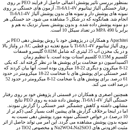
بمنظور بررسی تأثیر پوشش اعمالی حاصل از فرآیند PEO بر روی
رفتار خستگی آلیاژ تیتانیوم Ti-6A1-4V، آزمون های خستگی بر روی
نمونه های پوشش دار و نمونه های بدون پوشش آلیاژ Ti-6A1-4V
انجام شد. همانگونه که در شکل 5 مشاهده می شود. حد خستگی هر
دو نمونه پوشش داده شده. و بدون پوشش بسیار نزدیک به هم و
برابر با 490 MPA در تعداد سیکل 10 است.
Apachitei و همکاران در پژوهش خود با روش پوشش دهی PEO بر
روی آلیاژ تیتانیوم Ti-6A1-4V با منبع تغذیه دو قطبی AC در ولتاژ بالا
و در یک مخزن آب 25 لیتری که شامل 0.02M گلیسرو فسفات
کلسیم و 0.15M کلسیم استات بوده است. با تنظیم زمان
اکسیداسیون دو ضخامت برای پوشش ها در نظر گرفته اند. که یکی
12-8 میکرون و دیگری 22-18 میکرون بوده است. آنها بیان کردند که
عمر خستگی برای پوشش های با ضخامت 22-18 میکرومتر در حدود
61 درصد. برای پوشش های با ضخامت 12-8 میکرومتر در حدود 52
درصد افت می کند.
همچنین اصغری و همکاران در قسمتی از پژوهش خود بر روی رفتار
خستگی آلیاژ Ti-6A1-4V. پوشش داده شده به روی PEO نتایج
مشابهی داشته و کاهش چشمگیر عمر خستگی را گزارش نمودند.
اما در اینجا برخلاف گزارش های پیشین افت بسیار کمی (کم تر از
10 درصد). در خواص خستگی نمونه مورد پوشش دهی نسبت به
نمونه بدون پوشش مشاهده می گردد. این امر می تواند حاصل از اثر
مثبت افزودنی های Na2WO4،Na2SiO3 و مخصوص TiO2 در