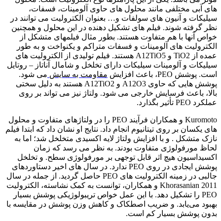
های آبی مختلفی مانند محلول های حاوی آلومینات، فسفات،
سیلیکات و آنیون های سولفات و… بعنوان الکترولیت می توانند در
نظر گرفته شوند. فیلم های تشکیل دهنده در این محلول و همچنین
خواص آنها با هم متفاوت هستند. بطور مثال فیلمهای متشکل از
الکترولیت های آلومینات و فسفات متراکم و یکنواخت و به طور
عمده از TiO2 و A12TiO5 هستند. فیلم تولیدی از الکترولیت های
سیلیکات و آلومینات سیلیکات دارای تخلخل و شامال آناتاز – روتایل
است. پوشش PEO، باعث افزایش
مقاومت به سایش
می شود.
پوشش هایی که حاوی A12O3 و A12TiO2 هستند به دلیل سختی
بالا، باعث فرسایش خارجی می شود. ولتاژ نیز می تواند بر روی
عملکرد PEO تأثیر بگذارد.
Kuromoto و همکاران فرآیند PEO را در ولتاژهای متفاوت و محلول
های یکسان بر روی تیتانیوم انجام داد. نتایج او نشان داد که ابتدا فیلم
نازک متشکل . و با افزایش ولتاژ لایه اکسیدی متخلخل شد؛ اما به
لحاظ مورفولوژی متفاوت بودند. به نظر می رسد که زمان
اکسیداسیون هیچ اثر قابل توجهی بر مورفولوژی سطح. و تخلخل
پوشش ایجادی در روی PEO ندارد. در سال های اخیر دستاوردهای
جالبی در زمینه الکترولیت های PEO حاصل گردید. از جمله در سال
2011 Khorasanian و همکاران، توانست به کمک نشاسته، الکترولیت
PEO را تشکیل دهد. با این عمل خواص تریبولوژیکی پوشش بسیار
بهبود می‌یابد. و ضریب اصطکاک و کاهش وزن پوشش در مقایسه با
بدون پوشش بسیار کم است.