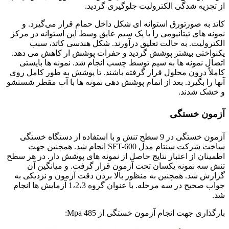
از تجزیه شدگی الکترولیت جلوگیری گردید.
کاتد به صورتورق استوانه ای شکل داخل حمام قرار می‌گیرد. و
نمونه های تیتانیومی را با یک سیم عایق وسط این استوانه در مرکز
الکترولیت. به حالت تعلیق درآورند. شکل هندسی کاتد، سبب
یکنواختی بیشتر پوشش گردید و حفرات پوشش ار کاهش می دهد.
اتصال نمونه ها به سیم توسط چسب انجام شد. نمونه ها بایستی
کاملاً درون محلول قرار گرفته باشند. تا پوشش به طور کامل روی
آنها را بگیرد. بعد از اتمام پوشش دهی نمونه ها با آب مقطر شستشو
و خشک شدند.
آزمون خستگی
آزمون خستگی در 9 سطح تنش و با استفاده از دستگاه خستگی
ساخت شرکت سنتام مدل SFT-600 انجام شد. همچنین جهت
اطمینان از اعتبار نتایج حاصل از نمونه های پوشش دار. در هر سطح
تنش سه نمونه یکسان تحت آزمون قرار گرفت. و میانگین آن
گزارش شد. همچنین به منظور بالا بردن دقت آزمون و نزدیکی به
جواب صحیح در سه مرحله. با عنوان گروه 1،2،3 آزمایش ها انجام
شد.
بارگذاری جهت انجام آزمون خستگی از 485 Mpa: