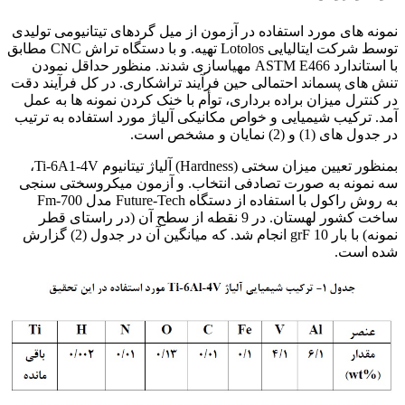
نمونه های مورد استفاده در آزمون از میل گردهای تیتانیومی تولیدی
توسط شرکت ایتالیایی Lotolos تهیه. و با دستگاه تراش CNC مطابق
با استاندارد ASTM E466 مهیاسازی شدند. منظور حداقل نمودن
تنش های پسماند احتمالی حین فرآیند تراشکاری. در کل فرآیند دقت
در کنترل میزان براده برداری، توأم با خنک کردن نمونه ها به عمل
آمد. ترکیب شیمیایی و خواص مکانیکی آلیاژ مورد استفاده به ترتیب
در جدول های (1) و (2) نمایان و مشخص است.
بمنظور تعیین میزان سختی (Hardness) آلیاژ تیتانیوم Ti-6A1-4V،
سه نمونه به صورت تصادفی انتخاب. و آزمون میکروسختی سنجی
به روش راکول با استفاده از دستگاه Future-Tech مدل Fm-700
ساخت کشور لهستان. در 9 نقطه از سطح آن (در راستای قطر
نمونه) با بار grF 10 انجام شد. که میانگین آن در جدول (2) گزارش
شده است.