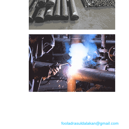
📞
تماس با مجموعه فولاد رسول دلاکان
📱
Phone: 09122136675 – 02128423820
💬
WhatsApp: 09122136675
📧
Email:
fooladrasuldalakan@gmail.com