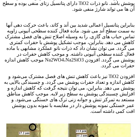
پوشش باشد. نانو ذرات TiO2 دارای پتانسیل زتای منفی بوده و سطح
آن ها می تواند شارژ منفی شود.
فرآیند PEO
بنابراین پتانسیل اعمالی شدید بین آند و کاتد، باعث حرکت دهی آنها
به سمت سطح آند می شود. ماده فعال کننده سطحی آنیونی زاویه
تماس حباب های گازی. را به وسیله اصلاح تنش های فصل مشترک
کاهش می دهد. بنابراین، موجب تشکیل پوشش با حفرات کمتری
می گردد. می توان نشان داد که ذرات نانو عملکرد مشابهی با ماده
فعال کننده سطحی آنیونی داشته. و موجب کاهش حفرات در
پوشش می گردد. افزودن Na2WO4،Na2SiO3 موجب کاهش اندازه
حفرات می گردد.
افزودن TiO2 نیز باعث کاهش تنش های فصل مشترک می‌شود و
کاهش اندازه و تعداد حفرات پوشش می گردد. و چسبندگی بالایی به
پوشش می دهد. بنابراین، می توان نتیجه گرفت که کاهش اندازه و
افزایش چسبندگی پوشش به سطح زیر لایه. موجب کاهش مناطق
مستعد به تمرکز تنش و جوانه زنی ترک های خستگی می‌شود. و
عمر خستگی نمونه پوشش دار در مقایسه با نمونه بدون پوشش
افت کمی داشته است.