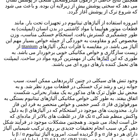
می دهد که سختی پوشش بیش از زیرلایه آن بوده. و باعث می شود
که شروع ترک از پوشش آغاز گردد.
امروزه استفاده از آلیاژهای تیتانیوم در تجهیزات تحت بار. مانند
قطعات موتور هواپیما یا مواد کاشتنی در بدن انسان (ایمپلنت) به
طور چشمگیری گسترش یافت. استحکام خستگی مناسب، وزن
مخصوص کم و مقاومت به خوردگی از جمله خواص بسیار مهم این
آلیاژ می باشد. در مقایسه با فلزات دیگر، آلیاژهای
titanium
از
زیست سازگاری و خواص مکانیکی خوبی برخوردار می باشد. به
طوری که این
آلیاژ
ها یکی از مهمترین گروه مواد در ساخت. ایمپلنت
های تحمل کننده بارهای دوره ای می باشند.
فرآیند PEO
وجود تنش های سیکلی در چنین کاربردهایی ممکن است. سبب
جوانه زنی و رشد ترک خستگی در قطعات مورد نظر شد. و به
محض نیل طول ترک های مذکور به یک مقدار بحرانی، شکست
اتفاق بیفتد. به طور کلی خواص مکانیکی آلیاژهای تیتانیوم بستگی به
مورفولوژی فاز α. کسر حجمی و خواص منحصر به فرد این فاز
دارد. محدودیت های موجود در استحکام که در آلیاژهای β به دلیل
واکنش منظم شدگی α تک فاز در غلظت های بالاتر از ماده‌ای که
حل است ایجاد می شوند. و همچنین مشکلات موجود در فرآیند شکل
دهی گرم، سبب انجام تحقیقات جدیدی بر روی ترکیب شیمیایی آلیاژ
دارای هر دو فاز α و β گردیده است. امروزه آلیاژ تیتانیوم β / α با
ترکیب شیمیایی مشخص Ti-6A1-4V (IMI 318) از لحاظ اقتصادی