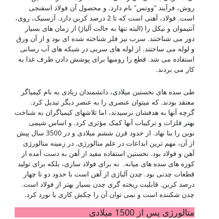
روش، فرآیند “ووتس” نام دارد. و محصول آن فولاد اسفنجی
است. فولاد، آهنی است که تا 2 درصد کربن دارد. آرسنیک، روی،
آنتیموان و نیکل را (البته تنها به حالت آلیاژ) از زمان های بسیار
دور می شناختند. سرب نیز فلز شناخته شده ای بود و از آن ورق
و لوله می ساختند. از لوله های سربی در شبکه های آب رسانی
استفاده می شد. قطع را رومیها برای پوشش دادن ظرف غذا به
کار می بردند.
شناخت فولادها
طی سده های نخستین میلادی، دانشمندان زیادی به نام کیمیاگر
معتقد بودند. که میتوان عنصری را به عنصر دیگر تبدیل کرد.
گرچه آنها به هدفشان نرسیدند، اما تلاشهای کیمیاگران به شناخت
بهتر فلزات و ترکیبات آنها کمک مؤثری کرد. و اساس شیمی
نوین را بنا نهاد. از حدود قرن ششم میلادی و در 3500 سال پیش
از آن، مهم ترین ابداعات در علم متالورژی. در زمینه متالورژی
آهن و فولاد بود. نخستین استفاده مفید از آهن به دست آمده از
کوره های سده های میانه. نه برای فولاد سازی، بلکه برای تولید
قطعات چدنی بود. چدن آلیاژی از آهن است با حدود دو تا چهار
درصد کربن. قابلیت ریخته گری چدن بسیار بهتر از فولاد است.
چدن شکننده است و نمی توان آن را چکش کاری یا نورد کرد.
متالورژی پس از 1500 میلادی