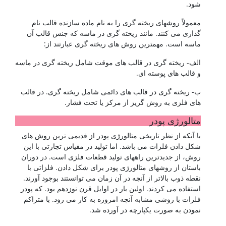
شود.
معمولاً روشهای ریخته گری را به نام ماده سازنده قالب نام
گذاری می کنند. مانند ریخته گری در ماسه که جنس قالب آن
ماسه است. مهمترین روش های ریخته گری عبارتند از:
الف- ریخته گری در قالب های موقت شامل ریخته گری در ماسه
و قالب های پوسته ای.
ب- ریخته گری در قالب های دائمی شامل ریخته گری. در قالب
های فلزی به روش گریز از مرکز یا تحت فشار.
متالورژی پودر
با آنکه از نظر تاریخی متالورژی پودر از قدیمی ترین روش های
شکل دادن فلزات می باشد. اما تولید در مقیاس تجارتی با این
روش، از جدیدترین راههای تولید قطعات فلزی است. در دوران
باستان از روشهای متالورژی پودر برای شکل دادن. فلزاتی با
نقطه ذوب بالاتر از آنچه در آن زمان می توانستند بوجود آورند.
استفاده می کردند. اولین بار در اوایل قرن نوزدهم بود. که پودر
فلزات با روشی مشابه آنچه امروزه به کار می رود. با متراکم
نمودن به صورت یکپارچه در آورده شد.
شناخت فولادها