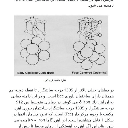
نامیده می شود.
در دماهای خیلی بالاتر از 1395 درجه سانتیگراد تا نقطه ذوب، هم
همچنان دارای ساختمان بلوری bcc است. و در این دامنه دمایی
به آن آهن دلتا δ iron می گویند. در دماهای متوسط بین 912
درجه سانتیگراد و 1395 درجه سانتیگراد ساختمان بلوری آهن.
مکعب با وجوه مرکز دار (Fcc) است. که نحوه چیدمان اتمها در
شکل 1 قابل مشاهده است. این آهن گاما γ – iron نامیده می
شود. بنابراین اگر آهن به آهستگی از دمای محیط تا بیش از