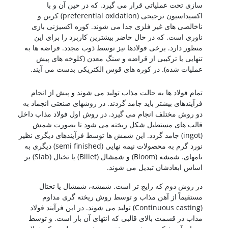
سازی تحت عملیاتی قرار می گیرد. که در حین آن و با
اکسیداسیون ترجیحی (preferential oxidation) کربن و
ناخالصی های غیر فلزی جدا می شوند. کوره اکسیژنی بازی
ناوری است. که در حال حاضر بیشترین کاربرد را برای این
منظور دارد. برخی فولادها نیز توسط ذوب مجدد. قراضه ها به
تنهایی یا ترکیبی از قراضه و سنگ معدن (کلوخه های پیش
عملیات شده). در کوره های قوس الکتریکی بدست می آیند.
شناخت فولادها
تمام فولاد ها به حالت مذاب تولید می شوند و پیش از انجام
فرآیندهای بیشتر باید جامد گردند. در روشهای صنعتی انجماد به
دو روش مختلف انجام می گیرد. در روش اول فولاد مذاب داخل
قالب های مستطیل شکل ریخته می شود تا بصورت شمش
(ingot) جامد گردد. این شمش ها توسط فرآیندهای دیگری نظیر
نورد گرم به محصولات نیمه نهایی (semi finished) دیگری به
نامهای. شمشه (Bloom) و شمشال (Billet) یا تختال (Slab) بر
اساس ابعادشان تبدیل می شوند.
در روش دوم که رایج تر است. شمشه، شمشال یا تختال
مستقیماً از آهن مذاب و توسط روش ریخته گری مداوم
(Continuous casting) تولید می شوند. در این فرآیند فولاد
مذاب در قسمت بالای قالبی که انتهای آن باز است. و توسط