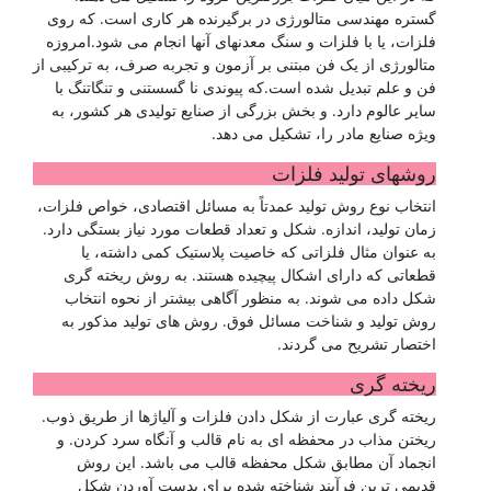
گستره مهندسی متالورژی در برگیرنده هر کاری است. که روی
فلزات، یا با فلزات و سنگ معدنهای آنها انجام می شود.امروزه
متالورژی از یک فن مبتنی بر آزمون و تجربه صرف، به ترکیبی از
فن و علم تبدیل شده است.که پیوندی نا گسستنی و تنگاتنگ با
سایر عالوم دارد. و بخش بزرگی از صنایع تولیدی هر کشور، به
ویژه صنایع مادر را، تشکیل می دهد.
روشهای تولید فلزات
انتخاب نوع روش تولید عمدتاً به مسائل اقتصادی، خواص فلزات،
زمان تولید، اندازه. شکل و تعداد قطعات مورد نیاز بستگی دارد.
به عنوان مثال فلزاتی که خاصیت پلاستیک کمی داشته، یا
قطعاتی که دارای اشکال پیچیده هستند. به روش ریخته گری
شکل داده می شوند. به منظور آگاهی بیشتر از نحوه انتخاب
روش تولید و شناخت مسائل فوق. روش های تولید مذکور به
اختصار تشریح می گردند.
ریخته گری
ریخته گری عبارت از شکل دادن فلزات و آلیاژها از طریق ذوب.
ریختن مذاب در محفظه ای به نام قالب و آنگاه سرد کردن. و
انجماد آن مطابق شکل محفظه قالب می باشد. این روش
قدیمی ترین فرآیند شناخته شده برای بدست آوردن شکل