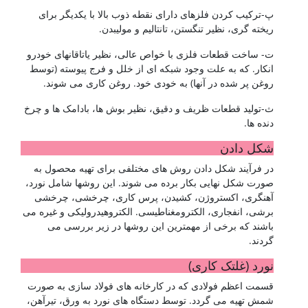
شناخت فولادها
پ-ترکیب کردن فلزهای دارای نقطه ذوب بالا با یکدیگر برای
ریخته گری، نظیر تنگستن، تانتالیم و مولیبدن.
ت- ساخت قطعات فلزی با خواص عالی، نظیر یاتاقانهای خودرو
انکار. که به علت وجود شبکه ای از خلل و فرج پیوسته (توسط
روغن پر شده در آنها) به خودی خود. روغن کاری می شوند.
ث-تولید قطعات ظریف و دقیق، نظیر بوش ها، بادامک ها و چرخ
دنده ها.
شکل دادن
در فرآیند شکل دادن روش های مختلفی برای تهیه محصول به
صورت شکل نهایی بکار برده می شوند. این روشها شامل نورد،
آهنگری، اکستروژن، کشیدن، پرس کاری، چرخشی، چرخشی
برشی، انفجاری، الکترومغناطیسی. الکتروهیدرولیکی و غیره می
باشند که برخی از مهمترین این روشها در زیر بررسی می
گردند.
نورد (غلتک کاری)
قسمت اعظم فولادی که در کارخانه های فولاد سازی به صورت
شمش تهیه می گردد. توسط دستگاه های نورد به ورق، تیرآهن،