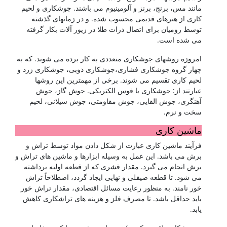
مانند مس، برنج، برنز و آلومینیوم می باشند. جوشکاری و لحیم
کاری از هنرهای قدیمی محسوب شده. و در زمانهای گذشته
توسط رومیان برای اتصال ذرات طلا در زیور آلات بکار گرفته
می شده است.
امروزه روشهای جوشکاری متعددی به کار برده می شوند. که به
چهار گروه جوشکاری فشاری،جوشکاری ذوبی، جوشکاری زرد و
لحیم کاری تقسیم می شوند. برخی از مهمترین این روشها
عبارتند از: جوشکاری با قوس الکتریکی. جوش گاز، جوش
آهنگری، جوش القایی، جوش مقاومتی، جوش سیلانی، لحیم
سخت و نرم.
ماشین کاری
فرآیند ماشین کاری عبارت از شکل دادن مواد توسط تراش و
برش می باشد. این عمل به وسیله ابزارها و ماشین های تراش و
برش انجام می گیرد. مقدار قشری که از قطعه اولیه برداشته
می شود. تا قطعه صیقلی و نهایی ایجاد گردد، اصطلاحاً تراش
خور نامند. به منظور رعایت مسائل اقتصادی، مقدار تراش خور
باید حداقل باشد. تا مصرف فلز و هزینه های تراشکاری کاهش
یابد.