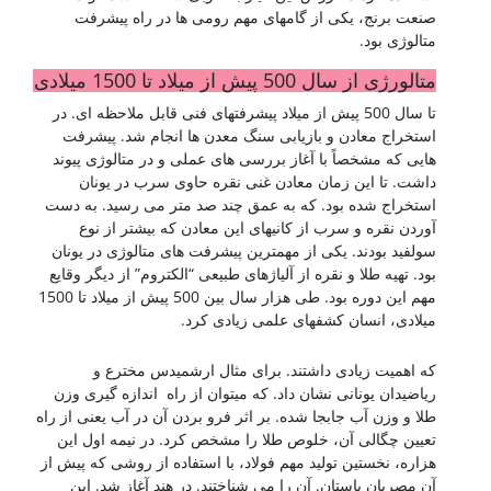
صنعت برنج، یکی از گامهای مهم رومی ها در راه پیشرفت
متالوژی بود.
متالورژی از سال 500 پیش از میلاد تا 1500 میلادی
تا سال 500 پیش از میلاد پیشرفتهای فنی قابل ملاحظه ای. در
استخراج معادن و بازیابی سنگ معدن ها انجام شد. پیشرفت
هایی که مشخصاً با آغاز بررسی های عملی و در متالوژی پیوند
داشت. تا این زمان معادن غنی نقره حاوی سرب در یونان
استخراج شده بود. که به عمق چند صد متر می رسید. به دست
آوردن نقره و سرب از کانیهای این معادن که بیشتر از نوع
سولفید بودند. یکی از مهمترین پیشرفت های متالوژی در یونان
بود. تهیه طلا و نقره از آلیاژهای طبیعی “الکتروم” از دیگر وقایع
مهم این دوره بود. طی هزار سال بین 500 پیش از میلاد تا 1500
میلادی، انسان کشفهای علمی زیادی کرد.
شناخت فولادها
که اهمیت زیادی داشتند. برای مثال ارشمیدس مخترع و
ریاضیدان یونانی نشان داد. که میتوان از راه اندازه گیری وزن
طلا و وزن آب جابجا شده. بر اثر فرو بردن آن در آب یعنی از راه
تعیین چگالی آن، خلوص طلا را مشخص کرد. در نیمه اول این
هزاره، نخستین تولید مهم فولاد، با استفاده از روشی که پیش از
آن مصریان باستان. آن را می شناختند. در هند آغاز شد. این