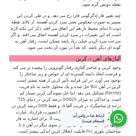
نقطه ذوبش گرم شود.
چند تغییر فاز (دگرگونی فاز) رخ می دهد. و در طی کردن این
مسیر به صورت معکوس یعنی سرد کردن آهسته. از بالای نقطه
ذوب تا دمای محیط باز هم این اتفاق می افتد. ذکر این نکته لازم
است که این تغییرات در سرد کردن آهسته اتفاق می افتد. و اگر
سرعت سرد کردن خیلی زیاد باشد ممکن است. رفتار آهن به
گونه ای دیگر باشد. که بعداً در مورد آن بحث می شود.
آلیاژهای آهن – کربن
وجود کربن و عناصر آلیاژی رفتار آلوتروپی را پیچیده تر می کند.
و فرصت ایجاد دامنه گسترده ای از خواص و ریز ساختار را
بوجود می آورد. در این فرآیند تأثیر کربن از همه بیشتر است.
کربن در آهن Bcc حل شده و یک محلول جامد به نام فریت
(Ferrite) تشکیل می دهد. اما حل شوندگی کربن بسیار کم
است. و حداکثر به میزان 0/0025 درصد کربن در دمای 725
درجه ی سانتیگراد در فریت آلفا α. و فقط 0/09 درصد کربن در
1495 درجه ی سانتیگراد در فریت δ (بصورت قرارداد. عبارت
ارتباط باما در واتس آپ
فریت معادل با فریت α و عبارت فریت δ. برای اشاره به فاز
(استعلام قیمت)
موجود در دمای بالا بکار می رود). از سوی دیگر در آهن γ با
ساختمان بلوری Fcc قابلیت انحلال کربن اندکی بیشتر است.