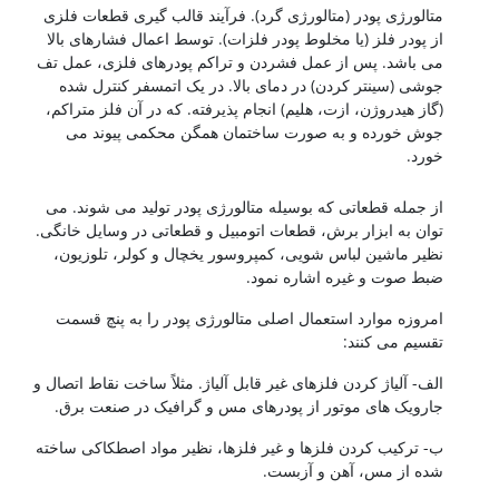
متالورژی پودر (متالورژی گرد). فرآیند قالب گیری قطعات فلزی
از پودر فلز (یا مخلوط پودر فلزات). توسط اعمال فشارهای بالا
می باشد. پس از عمل فشردن و تراکم پودرهای فلزی، عمل تف
جوشی (سینتر کردن) در دمای بالا. در یک اتمسفر کنترل شده
(گاز هیدروژن، ازت، هلیم) انجام پذیرفته. که در آن فلز متراکم،
جوش خورده و به صورت ساختمان همگن محکمی پیوند می
خورد.
شناخت فولادها
از جمله قطعاتی که بوسیله متالورژی پودر تولید می شوند. می
توان به ابزار برش، قطعات اتومبیل و قطعاتی در وسایل خانگی.
نظیر ماشین لباس شویی، کمپروسور یخچال و کولر، تلوزیون،
ضبط صوت و غیره اشاره نمود.
امروزه موارد استعمال اصلی متالورژی پودر را به پنچ قسمت
تقسیم می کنند:
الف- آلیاژ کردن فلزهای غیر قابل آلیاژ. مثلاً ساخت نقاط اتصال و
جارویک های موتور از پودرهای مس و گرافیک در صنعت برق.
ب- ترکیب کردن فلزها و غیر فلزها، نظیر مواد اصطکاکی ساخته
شده از مس، آهن و آزبست.