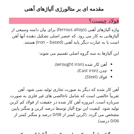
مقدمه ای بر متالورژی آلیاژهای آهنی
فولاد چیست؟
واژه آلیاژهای آهنی (ferrous alloys) برای بیان دامنه وسیعی از
آلیاژهایی به کار می رود. که عنصر اصلی تشکیل دهنده آنها آهن
است یا به عبارت دیگر پایه آهنی (iron – based) هستند.
این آلیاژها به سه گروه اصلی تقسیم می شوند:
آهن کار شده (wrought iron).
چدن (Cast iron).
فولاد (Steel).
آهن کار شده که دیگر به صورت تجاری تولید نمی شود. آهن
تقریباً خالصی است که شامل ناخالصی های غیر فلزی به صورت
سرباره است. امروزه آهن کار شده در حقیقت از فولاد کم کربن
تولید شود. کیفیت این نوع آلیاژ توسط درصد کربن و منگنز پایین
مشخص می گردد. (کربن کمتر از 0/08 درصد و منگنز کمتر از
0/06 درصد).
شناخت فولادها