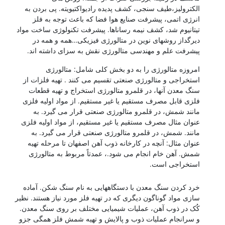
الکترولیز،طیف سنجی، کشف پدیده رادیواکتیویته. پی بردن به
انرژی اتمی، پیشرفت صنایع هوا فضا که باعث توجه به فلز
تیتانیوم شد، کشف نیمه رساناها. پیشرفت تکنولوژی ساخت مواد
دیرگداز روشهای نوین در متالورژی فیزیکی…همه و همه در
پیشرفت علم و مهندسی متالورژی نقش به سزای داشته اند.
امروزه متالورژی را به دو بخش کلی شامل: متالورژی
استخراجی و متالورژی صنعتی تقسیم می کنند . تهیه فلزات از
سنگ معدن آنها، در قلمرو متالورژی استخراج و تهیه قطعات
فلزی قابل مصرف مستقیم یا غیر مستقیم. از مواد اولیه فلزی
مانند شمش، در قلمرو متالورژی صنعتی قرار می گیرد. به
عنوان مثال مصرف مستقیم یا غیر مستقیم، از مواد اولیه فلزی
مانند. شمش، در قلمرو متالورژی صنعتی قرار می گیرد. به
عنوان مثال: آنچه در کارخانه ذوب آهن اصفهان تا مرحله تهیه
شمش. آهن خام انجام می شود.، عمدتاً مربوط به متالورژی
استخراجی است.
شناخت فولادها
خرد کردن سنگ معدن با دستگاههایی به نام سنگ شکن. آماده
سازی مواد گوناگون دیگری که در تهیه فلز مورد نیاز هستند. نظیر
کُک در ذوب آهن، عملیات شیمیایی مختلف بر روی سنگ معدن.
و سرانجام عملیات ذوب و پالایش و تهیه شمش فلز همگی جزو