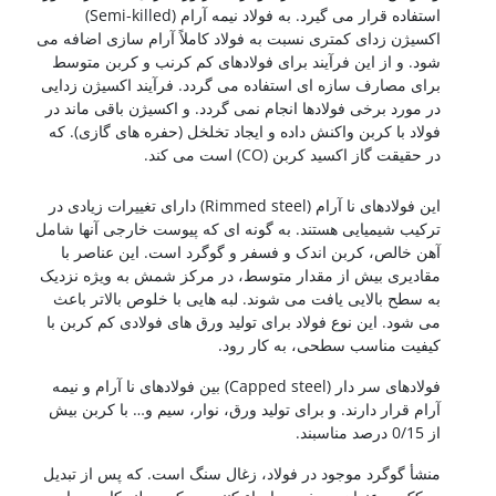
استفاده قرار می گیرد. به فولاد نیمه آرام (Semi-killed)
اکسیژن زدای کمتری نسبت به فولاد کاملاً آرام سازی اضافه می
شود. و از این فرآیند برای فولادهای کم کرنب و کربن متوسط
برای مصارف سازه ای استفاده می گردد. فرآیند اکسیژن زدایی
در مورد برخی فولادها انجام نمی گردد. و اکسیژن باقی ماند در
فولاد با کربن واکنش داده و ایجاد تخلخل (حفره های گازی). که
در حقیقت گاز اکسید کربن (CO) است می کند.
شناخت فولادها
این فولادهای نا آرام (Rimmed steel) دارای تغییرات زیادی در
ترکیب شیمیایی هستند. به گونه ای که پیوست خارجی آنها شامل
آهن خالص، کربن اندک و فسفر و گوگرد است. این عناصر با
مقادیری بیش از مقدار متوسط، در مرکز شمش به ویژه نزدیک
به سطح بالایی یافت می شوند. لبه هایی با خلوص بالاتر باعث
می شود. این نوع فولاد برای تولید ورق های فولادی کم کربن با
کیفیت مناسب سطحی، به کار رود.
فولادهای سر دار (Capped steel) بین فولادهای نا آرام و نیمه
آرام قرار دارند. و برای تولید ورق، نوار، سیم و… با کربن بیش
از 0/15 درصد مناسبند.
منشأ گوگرد موجود در فولاد، زغال سنگ است. که پس از تبدیل