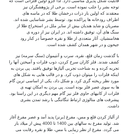
قابلیت شکل پذیری مناسبی دارد. لذا جزو اولین فلزاتی است که
توجه بشر را جلب نموده است. برخی از پژوهشگران نیز
معتقدند که اولین باز ذرات درخشان طلا که در ماسه های
اطراف رودخانه ها پراکنده بود. توسط بشر شناسایی شده اند.
مصریان و شاید هندیان بیش از سایر ملل در استخراج طلا از
سنگ های آن، توفیق داشته اند. در ایران نیز از دوره ی
هخامنشیان. آثار متعددی از طلا و نقره خصوصاً در کنار رود
جیحون و در شهر همدان کشف شده است.
با گذشت زمان قلع، نقره، سرب و آنتیموان (سنگ سرمه) نیز
کشف شدند. فلز کاران سرخ کردن، ذوب فلزات و آمیختن آنها را
تجربه کرده و به شناخت تجربی آلیاژها توفیق یافتند. پی بردن به
اینکه فلزات را میتوان ذوب کرد. و در قالب هایی به شکل های
مورد نظر ریخته گری کرد. و شکل داد، یکی از اساسی ترین گام
ها به سوی عصر فلز بوده است. پی بردن به امکان تهیه ی
فلزات از کانیهای حاوی فلز نیز گام مهم دیگری در این راستا بود.
پیشرفت های متالوژی ارتباط تنگاتنگی با رشد تمدن بشری
داشت.
از آلیاژ کردن قلع و مس، مفرغ (برنز) پدید آمد و عصر مفرغ آغاز
شد. تولید مفرغ به سالهای بین 1400 تا 4000 پیش از میلاد باز
می گردد. مفرغ از نظر زیبایی با مس، طلا و نقره رقابت می