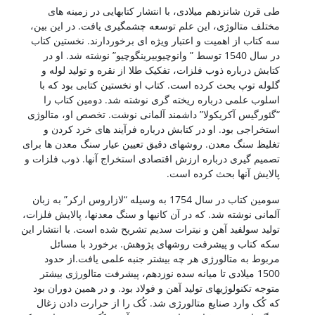
طی قرن شانزدهم میلادی، با انتشار کتابهایی در زمینه های
مختلف متالوژی، این علم توسعه چشمگیری یافت. در این بین،
سه کتاب از اهمیت و اعتبار ویژه ای برخوردارند. نخستین کتاب
در سال 1540 توسط ” وانوچیوبیرینگوچیو” نوشته شد. او در
کتابش درباره ذوب فلزات، تفکیک طلا از نقره و تولید لوله و
گلوله توپ بحث کرده است. کتاب او نخستین کتابی بود که با
اسلوب علمی درباره ریخته گری نوشته شد. دومین کتاب را
“گئورگیس آکریکولا” داشمند آلمانی نوشت. تخصص او، متالوژی
استخراجی بود. او در کتابش درباره فرآیند های خرد کردن و
تغلیظ سنگ معدن. روشهای دقیق تعیین عیار سنگ معدن ها برای
تصمیم گیری درباره ارزش اقتصادی استخراج آنها. ذوب فلزات و
پالایش آنها بحث کرده است.
سومین کتاب در سال 1754 به وسیله “لازاروس ارکر” به زبان
آلمانی نوشته شد. که در آن کانیها و سنگ معدنها، پالایش فلزات،
تولید سولفید آهن و نیترات سدیم تشریح شده است. با انتشار این
سکه کتاب و پیشرفت روشهای پژوهش. برخورد با مسائل
مربوط به متالورژی هر چه بیشتر جنبه علمی یافت.از حدود
1500 میلادی تا میانه سده نوزدهم، پیشرفت متالورژی بیشتر
متوجه تکنولوژیهای تولید آهن و فولاد بود. و در همین دوران بود
که کُک وارد صنایع متالورژی شد. کُک را از حرارت دادن زغال