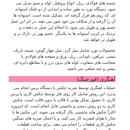
تسمه های فولادی، ریل، انواع پروفیل، لوله و سیم تبدیل می
شود. دستگاه نورد به طور ساده و ابتدایی از دو غلتک استوانه
ای. که روی هم قرار گرفته اند، تشکیل شده است. استوانه ها
آن را گرفته و از شکاف بین خود عبور می دهند. در اثر این عمل
جسم پهن و طویل می شود. با انجاام این عمل به دفعات و
نزدیک تر کردن استوانه ها به یکدیگر. جسم پهن تر، نازک تر و
طویل تر خواهد شد.
محصولات نورد شامل میل گرد، میل چهار گوش، تسمه باریک،
نبشی. تیرآهن، ناودانی، ریل، ورق و صفحه های فولادی با
ضخامت های متفاوت. لوله های بدون درز و با مقاطع دایره ای،
بیضی و چند ضلعی می باشند.
آهنگری (فورچینگ)
عملیات آهنگری توسط ضربه چکش یا دستگاه پرس انجام می
پذیرد. این روش شامل کار روی فلز توسط چکش کاری با پرس
کاری. تا حصول شکل نهایی با قالب یا بدون قالب است. چکش
کاری به دو روش دستی و ماشینی قابل انجام است. که امروزه
اکثراً چکش های ماشینی بکار گرفته می شوند. این چکش ها با
بخار یا هوای فشرده کار می کنند. و با اعمال ضربه های سنگین
چکش کاری قطعات را انجام می دهند. برای ساخت قطعات