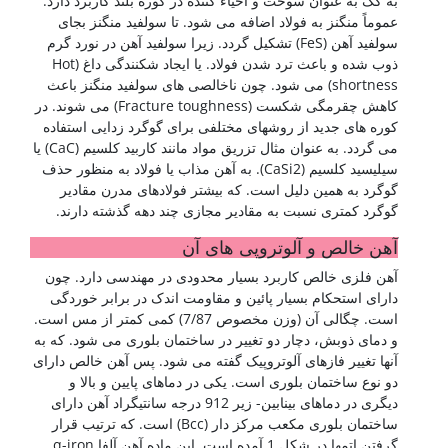
به کک به عنوان سوخت و احیاء کننده در کوره بلند کاربرد دارد.
عموماً منگنز به فولاد اضافه می شود. تا سولفید منگنز بجای
سولفید آهن (FeS) تشکیل گردد. زیرا سولفید آهن در نورد گرم
ذوب شده و باعث ترد شدن فولاد. یا ایجاد شکنندگی داغ (Hot
shortness) می شود. چون ناخالصی های سولفید منگنز باعث
کاهش چقرمگی شکست (Fracture toughness) می شوند. در
کوره های جدید از روشهای مختلفی برای گوگرد زدایی استفاده
می گردد. به عنوان مثال تزریق مواد مانند کاربید کلسیم (CaC) یا
سیلیسید کلسیم (CaSi2). به آهن مذاب یا فولاد به منظور حذف
گوگرد به همین دلیل است. که بیشتر فولادهای مدرن مقادیر
گوگرد کمتری نسبت به مقادیر مجازی چند دهه گذشته دارند.
آهن خالص و آلوتروپی های آن
آهن فلزی خالص کاربرد بسیار محدودی در مهندسی دارد. چون
دارای استحکام بسیار پائین و مقاومت اندک در برابر خوردگی
است. چگالی آن (وزن مخصوص 7/87) کمی کمتر از مس است.
و دمای ذوبش، دچار دو تغییر در ساختمان بلوری می شود. که به
آنها تغییر فازهای آلوتروپیک گفته می شود. پس آهن خالص دارای
دو نوع ساختمان بلوری است. یکی در دماهای پایین و بالا و
دیگری در دماهای بینابین- زیر 912 درجه سانتیگراد آهن دارای
ساختمان بلوری مکعب مرکز دار (Bcc) است. که ترتیب قرار
گرفتن اتمها در شکل 1 آمده است. این ماده آهن آلفا α-iron