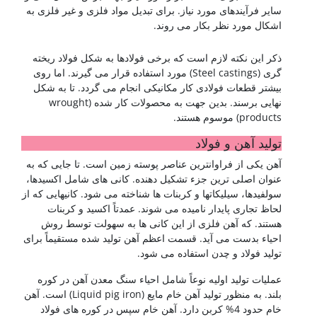
سایر فرآیندهای مورد نیاز. برای تبدیل مواد فلزی و غیر فلزی به
اشکال مورد نظر بکار می روند.
شناخت فولادها
ذکر این نکته لازم است که برخی فولادها به شکل فولاد ریخته
گری (Steel castings) مورد استفاده قرار می گیرند. اما روی
بیشتر قطعات فولادی کار مکانیکی انجام می گردد. تا به شکل
نهایی برسند. بدین جهت به محصولات کار شده (wrought
products) موسوم هستند.
تولید آهن و فولاد
آهن یکی از فراوانترین عناصر پوسته زمین است. تا جایی که به
عنوان اصلی ترین جزء تشکیل دهنده. کانی های شامل اکسیدها،
سولفیدها، سیلیکاتها و کربنات ها شناخته می شود. کانیهایی که از
لحاظ تجاری پایدار نامیده می شوند. عمدتاً اکسید و کربنات
هستند. که آهن فلزی از این کانی ها به سهولت توسط روش
احیاء بدست می آید. قسمت اعظم آهن تولید شده مستقیماً برای
تولید فولاد و چدن استفاده می شود.
عملیات تولید اولیه نوعاً شامل احیاء سنگ معدن آهن در کوره
بلند. به منظور تولید آهن خام مایع (Liquid pig iron) است. آهن
خام حدود 4% کربن دارد. آهن خام سپس در کوره های فولاد