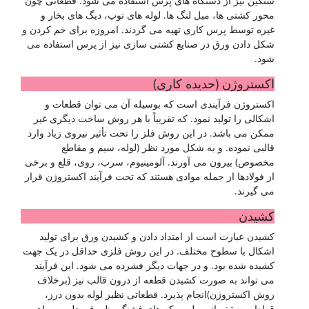
سنگین نیز از دستگاه های پرس استفاده می شود. قطعاتی چون
محور کشتی ها، میل لنگ ها. لوله های توپ، دیگ های بخار و
غیره توسط پرس کاری تهیه می گردند. امروزه برای خم کردن و
شکل دادن ورق در صنایع کشتی سازی نیز از پرس استفاده می
شود.
اکستروژن (حدیده کاری)
اکستروژن فرآیندی است که بوسیله آن می توان قطعات و
اشکالی را تولید نمود. که تقریباً با هر روش ساخت دیگری غیر
ممکن می باشد. در این روش فلز را تحت تأثیر نیروی زیاد وارد
قالبی نموده. و به شکل مورد نظر (لوله، سیم و مقاطع
مخصوص) بیرون می آورند. آلومینیوم، سرب، روی، قلع و برخی
از فولادها از جمله موادی هستند که تحت فرآیند اکستروژن قرار
می گیرند.
کشیدن
کشیدن عبارت است از امتداد دادن و کشیدن ورق برای تولید
اشکال با سطوح مختلف. در این روش فلزی حداقل در یک جهت
کشیده شده بود. و در جهات دیگر فشرده می شود. این فرآیند
می تواند به صورت کشیدن قطعه از درون قالب نیز (برخلاف
روش اکستروژن)انجام پذیرد. قطعاتی نظیر لوله بدون درز،
قطعات سقف اتومبیل، پوکه های فشنگ. ظروف حلبی و ماهی