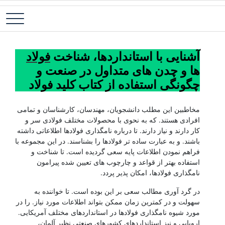
رش
فولاد آلیاژی-میلگرد آلیاژی-تسمه آلیاژی-ورق آلیاژی-لوله آلیاژی-نبشی
فولاد رسول دلاکان
ه
فولادی-ناودانی فولادی-قیمت ورق-قیمت فولاد
حتوا
آشنایی با استانداردها، شناخت
فولاد
ها و چدن های متداول در صنعت و
چگونگی استفاده از کتاب کلید فولاد
شناخت فولادها
مخاطبین این مطلب دانشجویان، مهندسان، کارشناسان و تمامی
افرادی هستند. که به نحوی با محصولات مختلف فولادی سر و
کار دارند و نیاز دارند. تا درباره نامگذاری فولادها اطلاعاتی داشته
باشند. و به عبارت ساده تر فولادها را بشناسند. در این مجموعه با
فراهم نمودن اطلاعات پایه سعی گردیده است. تا شناخت و
استفاده بهتر از قواعد و چارچوب های تعیین شده پیرامون
نامگذاری فولادها، امکان پذیر پردد.
در گرد آوری مطالب سعی بر این بوده است. تا خواننده به
سهولت و در کمترین زمان ممکن بتواند اطلاعات مورد نیاز. را در
مورد شیوه نامگذاری فولادها در استانداردهای مختلف آمریکایی.
اروپایی و نیز استانداردهای کشورهای صنعتی نظیر آلمان،