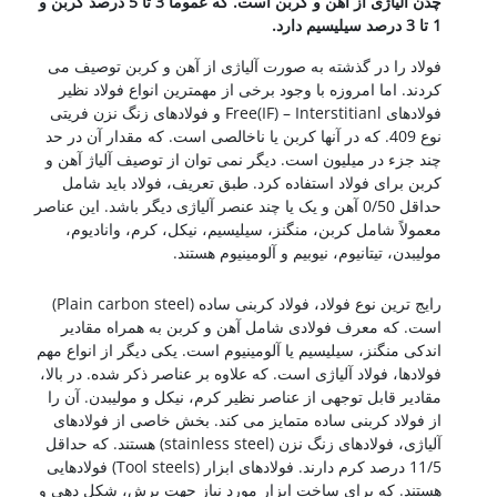
چدن آلیاژی از آهن و کربن است. که عموماً 3 تا 5 درصد کربن و
1 تا 3 درصد سیلیسیم دارد.
فولاد را در گذشته به صورت آلیاژی از آهن و کربن توصیف می
کردند. اما امروزه با وجود برخی از مهمترین انواع فولاد نظیر
فولادهای Free(IF) – Interstitianl و فولادهای زنگ نزن فریتی
نوع 409. که در آنها کربن یا ناخالصی است. که مقدار آن در حد
چند جزء در میلیون است. دیگر نمی توان از توصیف آلیاژ آهن و
کربن برای فولاد استفاده کرد. طبق تعریف، فولاد باید شامل
حداقل 0/50 آهن و یک یا چند عنصر آلیاژی دیگر باشد. این عناصر
معمولاً شامل کربن، منگنز، سیلیسیم، نیکل، کرم، وانادیوم،
مولیبدن، تیتانیوم، نیوبیم و آلومینیوم هستند.
شناخت فولادها
رایج ترین نوع فولاد، فولاد کربنی ساده (Plain carbon steel)
است. که معرف فولادی شامل آهن و کربن به همراه مقادیر
اندکی منگنز، سیلیسیم یا آلومینیوم است. یکی دیگر از انواع مهم
فولادها، فولاد آلیاژی است. که علاوه بر عناصر ذکر شده. در بالا،
مقادیر قابل توجهی از عناصر نظیر کرم، نیکل و مولیبدن. آن را
از فولاد کربنی ساده متمایز می کند. بخش خاصی از فولادهای
آلیاژی، فولادهای زنگ نزن (stainless steel) هستند. که حداقل
11/5 درصد کرم دارند. فولادهای ابزار (Tool steels) فولادهایی
هستند. که برای ساخت ابزار مورد نیاز جهت برش، شکل دهی و