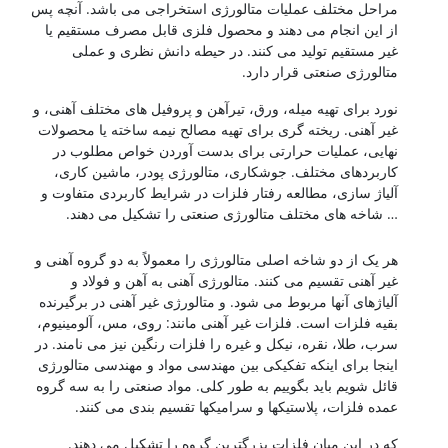
مراحل مختلف عملیات متالورژی استخراجی می باشد. آنچه پس
از این انجام می دهند و محصول فلزی قابل مصرف مستقیم یا
غیر مستقیم تولید می کنند. در حیطه دانش نظری و عملی
متالورژی صنعتی قرار دارد.
نورد برای تهیه میله، ورق، تیرآهن و پروفیل های مختلف آهنی، و
غیر آهنی. ریخته گری برای تهیه مصالح نیمه ساخته یا محصولات
نهایی، عملیات حرارتی برای بدست آوردن خواص مطلوب در
کاربردهای مختلف. جوشکاری، متالورژی پودر، ماشین کاری،
آلیاژ سازی، مطالعه رفتار فلزات در شرایط کاربردی متفاوت و
… شاخه های مختلف متالورژی صنعتی را تشکیل می دهند.
شناخت فولادها
هر یک از دو شاخه اصلی متالورژی را معمولاً به دو گروه آهنی و
غیر آهنی تقسیم می کنند. متالورژی آهنی به آهن و فولاد و
آلیاژهای آنها مربوط می شود. و متالورژی غیر آهنی در برگیرنده
بقیه فلزات است. فلزات غیر آهنی مانند: روی، مس، آلومینیوم،
سرب، طلا، نقره، نیکل و غیره را فلزات رنگین نیز می نامند. در
اینجا برای اینکه تفکیکی بین مهندسی مواد و مهندسی متالورژی
قائل شویم باید بگوییم به طور کلی. مواد صنعتی را به سه گروه
عمده فلزات، پلاستیکها و سرامیکها تقسیم بندی می کنند.
که در این میان فلزات بزرگترین گروه را تشکیل می دهند.