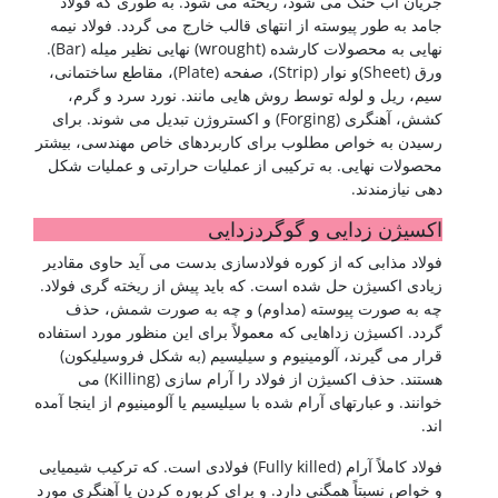
جریان آب خنک می شود، ریخته می شود. به طوری که فولاد
جامد به طور پیوسته از انتهای قالب خارج می گردد. فولاد نیمه
نهایی به محصولات کارشده (wrought) نهایی نظیر میله (Bar).
ورق (Sheet)و نوار (Strip)، صفحه (Plate)، مقاطع ساختمانی،
سیم، ریل و لوله توسط روش هایی مانند. نورد سرد و گرم،
کشش، آهنگری (Forging) و اکستروژن تبدیل می شوند. برای
رسیدن به خواص مطلوب برای کاربردهای خاص مهندسی، بیشتر
محصولات نهایی. به ترکیبی از عملیات حرارتی و عملیات شکل
دهی نیازمندند.
اکسیژن زدایی و گوگردزدایی
فولاد مذابی که از کوره فولادسازی بدست می آید حاوی مقادیر
زیادی اکسیژن حل شده است. که باید پیش از ریخته گری فولاد.
چه به صورت پیوسته (مداوم) و چه به صورت شمش، حذف
گردد. اکسیژن زداهایی که معمولاً برای این منظور مورد استفاده
قرار می گیرند، آلومینیوم و سیلیسیم (به شکل فروسیلیکون)
هستند. حذف اکسیژن از فولاد را آرام سازی (Killing) می
خوانند. و عبارتهای آرام شده با سیلیسیم یا آلومینیوم از اینجا آمده
اند.
فولاد کاملاً آرام (Fully killed) فولادی است. که ترکیب شیمیایی
و خواص نسبتاً همگنی دارد. و برای کربوره کردن یا آهنگری مورد