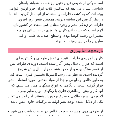
است، یکی از قدیمی ترین فنون نیز هست. شواهد باستان
شناسی نشان می دهد که ساکنین فلات ایران جزو اولین اقوامی
بوده اند. که به کشف فلزات و استفاده از آنها نائل گردیده اند. با
در نظر گرفتن این سابقه دیرینه. همچنین نقش روز افزون
فلزات در زندگی بشر و وجود معادن غنی متعدد در کشورمان.
لازم است که دست اندرکاران متالوژی در شناسائی هر چه
بیشتر این رشته کوشا بوده. و سطح اطلاعات علمی و فنی
سایرین را در این زمینه بالا ببرند.
تاریخچه متالورژی
کاربرد امرزوی فلزات، نتیجه ی تلاش طولانی و گسترده ای
است که هزاران سال پیش آغاز شده است. دوره ی فلزات پس
از عصر سنگ بوده و از حدود هشت هزار سال پیش شروع
گردیده است. به نظر می رسد ((مس)) نخستین فلزی است که.
به طور خالص و طبیعی و جدا از مواد معدنی، مورد استفاده بشر
قرار گرفته است. با نگاهی به انواع سنگهای مس می بینیم. که
آنها کم و بیش از ظاهری فلزی با رنگهای الوان نظیر نیلی،
لاجوردی، سبز، طلایی و سرخ برخوردار هستند. این امر می تواند
یکی از دلایل عمده توجه بشر اولیه به ترکیبات حاوی مس باشد.
از طرفی چون مس به صورت خالص در طبیعت یافت می شود و