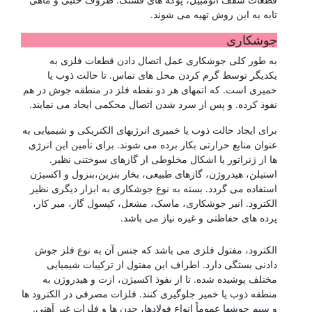
تابه به این روش تهیه می شوند.
جوشکاری
به طور کلی جوشکاری عمل اتصال دادن قطعات فلزی به
یکدیگر توسط گرم کردن محل های تماس. تا حالت ذوب یا
خمیری است. که اتمهای هر دو نقطه فلز در منطقه جوش در هم
نفوذ کرده. و پس از سرد شدن اتصال محکمی ایجاد می نمایند.
برای ایجاد حالت ذوب یا خمیری انرژیهای الکتریکی و شیمیایی به
عنوان منابع حرارتی بکار برده می شوند. برای تأمین این انرژی
ها از ژنراتور یا اشکال مخلوطی از گازهای سوختنی نظیر.
استیلن، هیدروژن، گازهای طبیعی، بخار بنزین،بنزول و اکسیژن
استفاده می گردد. بسته به نوع جوشکاری به ابزار دیگری نظیر
الکترود. انبر جوشکاری، ماسک، مشعل، کپسول گاز، میر کار،
پرده های حفاظتی و غیره نیاز می باشد.
شناخت فولادها
الکترود، مفتول فلزی می باشد که جنس آن به نوع فلز جوش
دادنی بستگی دارد. اطراف این مفتول از ترکیبات شیمیایی
مختلف پوشیده شده. تا از نفوذ اکسیژن، ازت و هیدروژن به
منطقه ذوب یا خمیر جلوگیری کنند. فلزات مصرفی در الکترود ها
و سیم جوشها عموماً انواع فولادها، چدن ها و فلزات غیر آهنی.