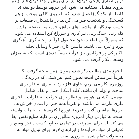
در برشکاری (قیچی کردن) نیز برای برش و جدا کردن فلز از دو
نیروی متقابل استفاده می شود. این نیروها توسط دو تیغه (با
فاصله از یکدیگر) اعمال شده. که با نیروی کافی موجب از هم
گسیختگی و شکست فلز می گردند. در ماشینکاری قطعات بر
حسب نوع کار. از ماشین های تراش، فرز، مته صفحه تراش.
کله زنی، سنگ زنی، تیز کاری و سوراخ کن استفاده می شود.
که معمولاً این قطعات خود محصول فرآیند ریخته گری، آهنگری،
نورد و غیره می باشند. ماشین کاری فلز با وسایل تخلیه
الکتریکی پر فرکانس نیز فرآیند نسبتاً جدیدی است. که به میزان
وسیعی بکار گرفته می شود.
با جمع بندی مطالب ذکر شده میتوان چنین نتیجه گرفت. که
تقریباً غیر ممکن است تصور کنیم، هر شیئی که در زندگی
روزمره بکار می بریم، حاوی فلز نبود. یا نیازی به فلز برای
ساخت و تولید آن نباشد. کلیه اشکال حمل و نقل، شامل
اتومبیل، کشتی، هواپیما و قطار برای حرکت. به فلزات یا اجزای
فلزی نیازمند می باشند. و تقریباً همه چیز از آسمان خراش ها،
ابزارها، ماشین آلات و غیره تا توزیع الکتریسیته به فلزات وابسته
است. به عبارتی دیگر امروزه متالورژی در کلیه صنایع نقش ایفا
می کند. لذا برای پیشرفت در تمامی صنایع، کسب دانش وسیع و
عمیقی از مواد، فرآیندها و ابزارهای لازم. برای تبدیل مواد به
محصولات تمام شده، ضروری است.