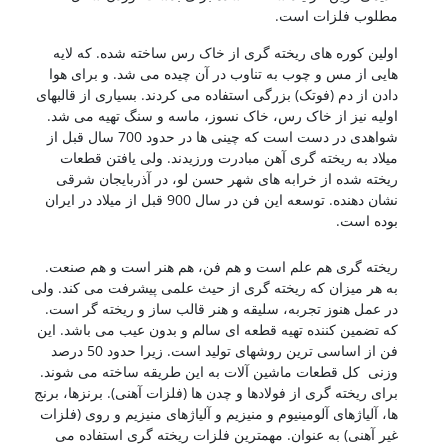
مطلوب فلزات است.
اولین کوره های ریخته گری از خاک رس ساخته شده. که لایه
هایی از مس و چوب به تناوب در آن چیده می شد. و برای هوا
دادن از دم (فوتک) بزرگی استفاده می کردند. بسیاری از قالبهای
اولیه نیز از خاک رس، خاک نسوز، ماسه و سنگ تهیه می شد.
شواهدی در دست است که چینی ها در حدود 700 سال قبل از
میلاد به ریخته گری آهن مبادرت ورزیدند. ولی یافتن قطعات
ریخته شده از خرابه های شهر حسن لو، در آذربایجان شرقی
نشان دهنده. توسعه این فن در سال 900 قبل از میلاد در ایران
بوده است.
شناخت فولادها
ریخته گری هم علم است و هم فن، هم هنر است و هم صنعت.
به هر میزان که ریخته گری از حیث علمی پیشرفت می کند. ولی
در عمل هنوز تجربه، سلیقه و هنر قالب ساز و ریخته گر است.
که تضمین کننده تهیه قطعه ای سالم و بدون عیب می باشد. این
فن از اساسی ترین روشهای تولید است. زیرا حدود 50 درصد
وزنی کل قطعات ماشین آلات به این طریقه ساخته می شوند.
برای ریخته گری از فولادها و چدن ها (فلزات آهنی). برنزها، برنج
ها، آلیاژهای آلومینیوم و منیزیم و آلیاژهای منیزیم و روی (فلزات
غیر آهنی) به عنوان. مهمترین فلزات ریخته گری استفاده می