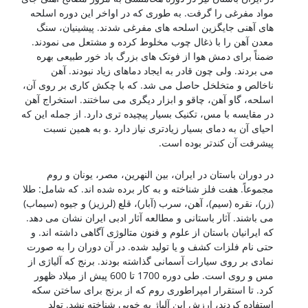
مواد مفرغی را گرفت. به طوری که در اواخر این دوره اسلحه
های آهنی جایگزین اسلحه های مفرغی شدند. پیشینیان، سنگ
معدن آهن را با ذغال چوب مخلوط کرده و مشتعل می نمودند.
ضمناً برای دمش هوا از فوتک های بزرگ باد خور طبیعی بهره
می بردند. ولی چون قادر به ایجاد دماهای زیاد نبودند. آهن
ناخالص و متخلخل حاصل می شد. که با چکش کاری بر روی آن،
اسلحه، گاو آهن، چاقو و ابزار دیگری می ساختند. استخراج آهن
در مقایسه با مس، تکنیک بسیار پیچیده تری دارد. از جمله این که
احیای آن به دمای بسیار زیادتری نیاز دارد .و به همین نسبت
پیشرفت آن کندتر بوده است.
شناخت فولادها
در دوران باستان در ایران، بین النهرین، مصر، یونان و روم
مجموعاً. هفت فلز شناخته و به کار برده شده اند. که شامل: طلا
(زر)، نقره (سیم)، آهن، سرب (آبار)، قلع (لرزیز) و جیوه (سیماب)
می باشند. آثار باستانی و مطالعه آثار ادبی ایران نشان می دهد.
که ایرانیان باستان از علوم و فنون متالوژی آگاهی داشته اند. و
حتی نام فلزات کشف و یا تولید شده. در آن دوران را به صورت
نمادی بر روی سیارات آسمانی گذاشته بودند. برنج که آلیاژی از
مس و روی است. طی دوره 1700 تا 600 پیش از میلاد ظهور
کرد. تا استقرار امپراطوری روم که از برنج برای ساختن سکه
استفاده کردند، ارزش این آلیاژ به خوبی شناخته نشد. تولد