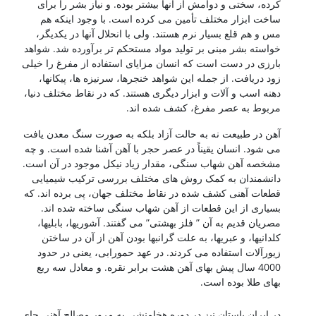
کرده، سختی و دوامش از آنها بیشتر بوده. و نیاز بشر را برای
ساخت ابزار مختلف تأمین می کرده است. با وجود اینکه هم
مس و هم قلع بسیار نرم هستند. ولی با انحلال آنها در یکدیگر،
خواسته بشر مبنی بر تولید مواد مستحکم تر برآورده شد. شواهد
بارزی در دست است که انسان مزایای استفاده از مفرغ را خیلی
زود دریافت. از جمله این شواهد خنجرها، سرنیزه ها، پیکانها،
دهنه اسب و آلات و ابزار دیگری هستند. که در نقاط مختلف دنیا،
مربوط به عصر مفرغ، کشف شده اند.
آهن در طبیعت نه به حالت آزاد بلکه به صورت سنگ معدن یافت
می شود. انسان یقیناً در عصر حجر با آهن آشنا شده است. و چه
مشخصه آهن شهاب سنگی، مقدار زیاد نیکل موجود در آن است.
دانشمندان به کمک روش های مختلف بررسی ترکیب شیمیایی
قطعات آهنی کشف شده در نقاط مختلف جهان، پی برده اند. که
بسیاری از این قطعات از آهن شهاب سنگی ساخته شده اند.
مصریان قدیم به آن ” فلز بهشتی” می گفتند. آشوریها، بابلیها،
کلدانیها، و عبریها، به علت گرانبها بودن آهن از آن در ساختن
زیورآلات استفاده می کردند. در عهد حمورابی، یعنی در حدود
4000 سال پیش بهای آهن هشت برابر نقره. و معادل سه ربع
بهای طلا بوده است.
شناخت فولادها
در ایران باستان نیز در دوره هخامنشی به مرور مصالح آهنی جای