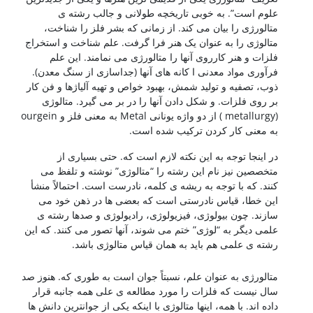
علوم است”. به خوبی تاریخچه طولانی و جالب رشته ی
متالورژی را بیان می کند. از زمانی که بشر فلز را شناخت،
متالوژی را به عنوان یک هنر فرا گرفت. علم شناخت و استخراج
فلزات و هنر کارروی آنها را متالورژی می نمامند. این علم
فرآوری مواد معدنی ا کانه های آنها (جداسازی از سنگ معدن).
ذوب، تصفیه و تولید شمش، بهبود خواص و تهیه آلیاژها و فن کار
بر روی فلزات. و شکل دادن آنها را در بر می گیرد. متالوژی
(metallurgy ) از دو واژه یونانی Metal به معنی فلز و ourgein
به معنی کار کردن ترکیب شده است.
در اینجا توجه به این نکته لازم است که. حتی بسیاری از
متخصصین نیز نام این رشته را “متالوژی” نوشته و تلفظ می
کنند. که با توجه به ریشه ی کلمه، نادرست است. احتمالاً منشأ
این خطا، قیاس نادرستی است که بعضی ها در ذهن خود می
سازند. چون بیولوژی، فیزیولوژی، رادیولوژی و صدها رشته ی
علمی دیگر به “لوژی” ختم می شوند، آنها تصور می کنند. که این
رشته ی علمی هم باید به همان قیاس متالوژی باشد.
شناخت فولادها
متالورژی به عنوان علم، نسبتاً جوان است به طوری که. هنوز صد
سال نیست که فلزات را مورد مطالعه ی علی همه جانبه قرار
داده اند. با همه، اینها متالوژی با اینکه یکی از جوانترین دانش ها