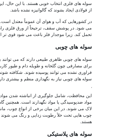
سوله های فلزی انتخاب خوبی هستند. با این حال، 
از فولادی ایجاد بشوند که گالوانیزه نشده باشد.
در کشورهایی که آب و هوای آن عموماً معتدل است. م
می شود. در پوشش سقف، ترجیحاً از ورق فلزی راه راه
تحمل کند. زیرا موجدار فلز باعث می شود قوی تر 
سوله های چوبی
سوله های چوبی ظاهری طبیعی دارند که می توانند به
برای مصارفی چون گلخانه و طویله دام و طیور کار
فراوری نشده می توانند پوسیده شوند. شکافته شوند 
سوله های چوبی نیاز به نگهداری منظم و بیشتری دارن
ورق آلیاژی
این محافظت، شامل جلوگیری از انباشته شدن مواد گیا
مواد ضدپوسیدگی یا مواد نگهدارند است. همچنین گاه
لاک می شوند. در این میان برخی از انواع چوب، مان
چوب هایی تحت خلأ رطوبت زدایی و رنگ می شوند نی
هستند.
سوله های پلاستیکی