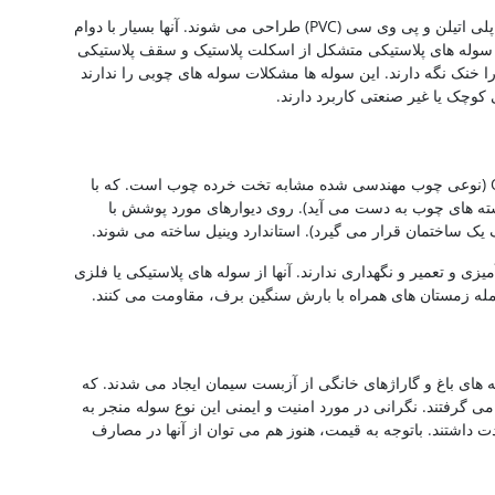
این سوله ها با استفاده از پلاستیک های سنگین مانند پلی اتیلن و پی وی سی (PVC) طراحی می شوند. آنها بسیار با دوام
 سوله های پلاستیکی متشکل از اسکلت پلاستیک و سقف پلاستیکی
را خنک نگه دارند. این سوله ها مشکلات سوله های چوبی را ندارند
کوچک یا غیر صنعتی کاربرد دارند.
سوله های وینیل معمولاً با اسکلت چوبی و تخته OSB (نوعی چوب مهندسی شده مشابه تخت خرده چوب است. که با
 های چوب به دست می آید). روی دیوارهای مورد پوشش با
ک ساختمان قرار می گیرد). استاندارد وینیل ساخته می شوند.
 رنگ آمیزی و تعمیر و نگهداری ندارند. آنها از سوله های پلاستیکی یا فلزی
جمله زمستان های همراه با بارش سنگین برف، مقاومت می کنند.
ه های باغ و گاراژهای خانگی از آزبست سیمان ایجاد می شدند. که
ی گرفتند. نگرانی در مورد امنیت و ایمنی این نوع سوله منجر به
 داشتند. باتوجه به قیمت، هنوز هم می توان از آنها در مصارف