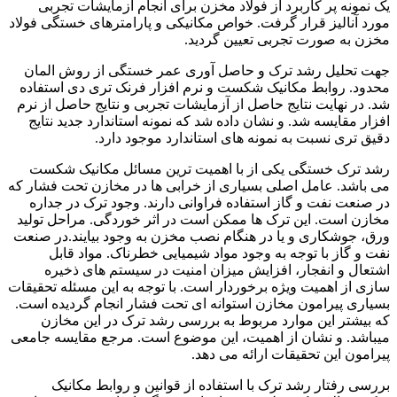
یک نمونه پر کاربرد از فولاد مخزن برای انجام آزمایشات تجربی
مورد آنالیز قرار گرفت. خواص مکانیکی و پارامترهای خستگی فولاد
مخزن به صورت تجربی تعیین گردید.
جهت تحلیل رشد ترک و حاصل آوری عمر خستگی از روش المان
محدود. روابط مکانیک شکست و نرم افزار فرنک تری دی استفاده
شد. در نهایت نتایج حاصل از آزمایشات تجربی و نتایج حاصل از نرم
افزار مقایسه شد. و نشان داده شد که نمونه استاندارد جدید نتایج
دقیق تری نسبت به نمونه های استاندارد موجود دارد.
رشد ترک خستگی یکی از با اهمیت ترین مسائل مکانیک شکست
می باشد. عامل اصلی بسیاری از خرابی ها در مخازن تحت فشار که
در صنعت نفت و گاز استفاده فراوانی دارند. وجود ترک در جداره
مخازن است. این ترک ها ممکن است در اثر خوردگی. مراحل تولید
ورق، جوشکاری و یا در هنگام نصب مخزن به وجود بیایند.در صنعت
نفت و گاز با توجه به وجود مواد شیمیایی خطرناک. مواد قابل
اشتعال و انفجار، افزایش میزان امنیت در سیستم های ذخیره
سازی از اهمیت ویژه برخوردار است. با توجه به این مسئله تحقیقات
بسیاری پیرامون مخازن استوانه ای تحت فشار انجام گردیده است.
که بیشتر این موارد مربوط به بررسی رشد ترک در این مخازن
میباشد. و نشان از اهمیت، این موضوع است. مرجع مقایسه جامعی
پیرامون این تحقیقات ارائه می دهد.
بررسی رفتار رشد ترک با استفاده از قوانین و روابط مکانیک