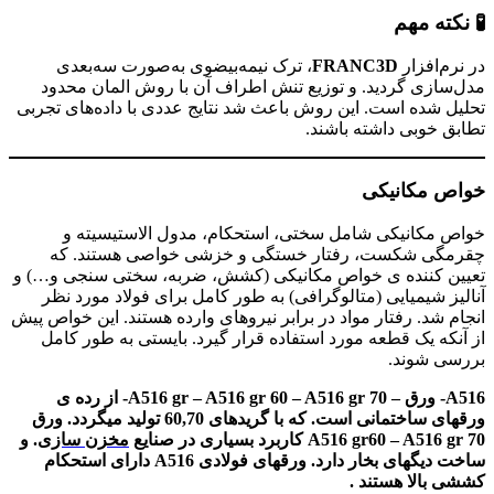
🧪 نکته مهم
در نرم‌افزار
FRANC3D
، ترک نیمه‌بیضوی به‌صورت سه‌بعدی
مدل‌سازی گردید. و توزیع تنش اطراف آن با روش المان محدود
تحلیل شده است. این روش باعث شد نتایج عددی با داده‌های تجربی
تطابق خوبی داشته باشند.
خواص مکانیکی
خواص مکانیکی شامل سختی، استحکام، مدول الاستیسیته و
چقرمگی شکست، رفتار خستگی و خزشی خواصی هستند. که
تعیین کننده ی خواص مکانیکی (کشش، ضربه، سختی سنجی و…) و
آنالیز شیمیایی (متالوگرافی) به طور کامل برای فولاد مورد نظر
انجام شد. رفتار مواد در برابر نیروهای وارده هستند. این خواص پیش
از آنکه یک قطعه مورد استفاده قرار گیرد. بایستی به طور کامل
بررسی شوند.
A516- ورق – A516 gr – A516 gr 60 – A516 gr 70- از رده ی
ورقهای ساختمانی است. که با گریدهای 60,70 تولید میگردد. ورق
A516 gr60 – A516 gr 70 کاربرد بسیاری در صنایع
مخزن سازی
.
و
ساخت دیگهای بخار دارد. ورقهای فولادی A516 دارای استحکام
کششی بالا هستند .