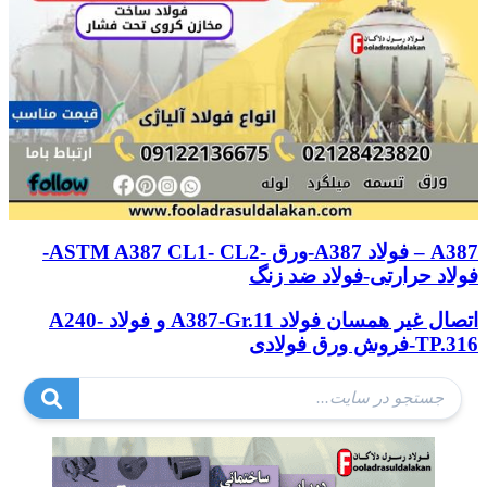
A387 – فولاد A387-ورق -ASTM A387 CL1- CL2-
فولاد حرارتی-فولاد ضد زنگ
اتصال غیر همسان فولاد A387-Gr.11 و فولاد A240-
TP.316-فروش ورق فولادی