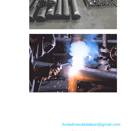
📞
تماس با مجموعه فولاد رسول دلاکان
📱
Phone: 09122136675 – 02128423820
💬
WhatsApp: 09122136675
📧
Email:
fooladrasuldalakan@gmail.com