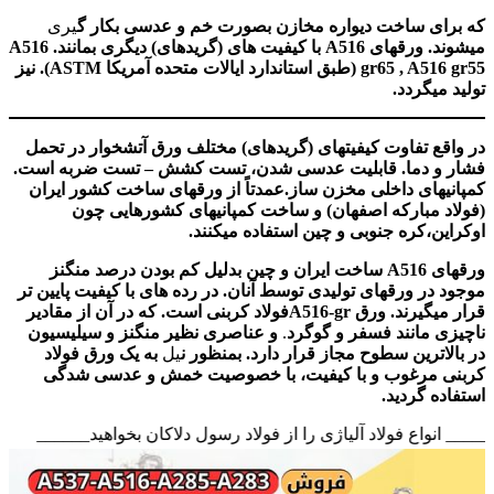
که برای ساخت دیواره مخازن بصورت خم و عدسی بکار گ
یری
میشوند. ورقهای A516 با کیفیت های (گریدهای) دیگری بمانند. A516
gr65 , A516 gr55 (طبق استاندارد ایالات متحده آمریکا ASTM). نیز
تولید میگردد.
در واقع تفاوت کیفیتهای (گریدهای) مختلف ورق آتشخوار در تحمل
فشار و دما. قابلیت عدسی شدن، تست کشش – تست ضربه است.
کمپانیهای داخلی مخزن ساز.عمدتاً از ورقهای ساخت کشور ایران
(فولاد مبارکه اصفهان) و ساخت کمپانیهای کشورهایی چون
اوکراین،کره جنوبی و چین استفاده میکنند.
ورقهای A516 ساخت ایران و چین بدلیل کم بودن درصد منگنز
موجود در ورقهای تولیدی توسط آنان. در رده های با کیفیت پایین تر
قرار میگیرند. ورق A516-grفولاد کربنی است. که در آن از مقادیر
ناچیزی مانند فسفر و گوگرد
.
و عناصری نظیر منگنز و سیلیسیون
در بالاترین سطوح مجاز قرار دارد. بمنظور ن
یل
به یک ورق فولاد
کربنی مرغوب و با کیفیت، با خصوصیت خمش و عدسی شدگی
استفاده گردید.
______ انواع فولاد آلیاژی را از فولاد رسول دلاکان بخواهید______