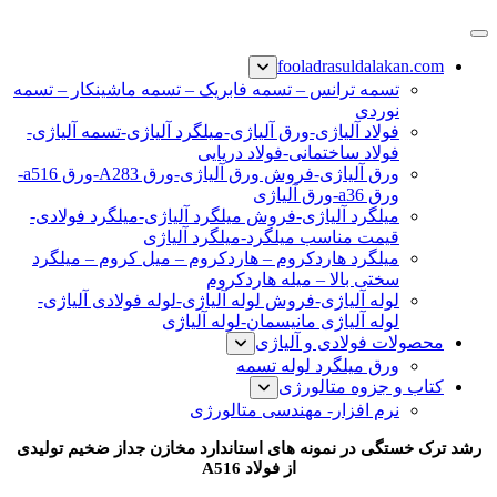
پرش
فولاد رسول دلاکان
فولاد آلیاژی-میلگرد آلیاژی-تسمه آلیاژی-ورق آلیاژی-لوله آلیاژی-
به
fooladrasuldalakan.com
نبشی فولادی-ناودانی فولادی-قیمت ورق-قیمت فولاد
محتوا
تسمه ترانس – تسمه فابریک – تسمه ماشینکار – تسمه
نوردی
فولاد آلیاژی-ورق آلیاژی-میلگرد آلیاژی-تسمه آلیاژی-
فولاد ساختمانی-فولاد دریایی
ورق آلیاژی-فروش ورق آلیاژی-ورق A283-ورق a516-
ورق a36-ورق آلیاژی
میلگرد آلیاژی-فروش میلگرد آلیاژی-میلگرد فولادی-
قیمت مناسب میلگرد-میلگرد آلیاژی
میلگرد هاردکروم – هاردکروم – میل کروم – میلگرد
سختی بالا – میله هاردکروم
لوله آلیاژی-فروش لوله آلیاژی-لوله فولادی آلیاژی-
لوله آلیاژی مانیسمان-لوله آلیاژی
محصولات فولادی و آلیاژی
ورق میلگرد لوله تسمه
کتاب و جزوه متالورژی
نرم افزار- مهندسی متالورژی
رشد ترک خستگی در نمونه های استاندارد مخازن جداز ضخیم ت
ولیدی
از فولاد A516