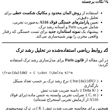
🔍 نکات برجسته
استفاده از
روش المان محدود
و
مکانیک شکست خطی
برای
تحلیل دقیق‌تر.
تعیین
پارامترهای خستگی فولاد A516
به‌صورت تجربی،
شامل ضریب Paris و آستانه رشد ترک.
پیشنهاد یک
نمونه استاندارد جدید
برای تست خستگی که رفتار
واقعی مخزن را بهتر شبیه‌سازی می‌کند.
📐 روابط ریاضی استفاده‌شده در تحلیل رشد ترک
در این مقاله از
قانون Paris
برای مدل‌سازی رشد ترک استفاده
گردید:
( \frac{da}{dN} ): نرخ رشد ترک بر حسب تعداد سیکل
بارگذاری
( \Delta K ): دامنه ضریب شدت تنش
( C, m ): ضرایب تجربی وابسته به جنس ماده (برای فولاد
A516 از آزمایش تجربی استخراج شده‌اند)
همچنین برای محاسبه ضریب شدت تنش ( K ) در ترک نیمه‌بیضوی